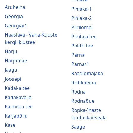
Aruheina
Pihlaka-1
Georgia
Pihlaka-2
Georgia/1
Piirilombi
Haaslava - Vana-Kuuste
Piiritaja tee
kergliiklustee
Poldri tee
Harju
Pärna
Harjumäe
Pärna/1
Jaagu
Raadiomajaka
Joosepi
Ristikheina
Kadaka tee
Rodna
Kadakavälja
Rodnaõue
Kalmistu tee
Ropka-Ihaste
Karjapõllu
looduskaitseala
Kase
Saage