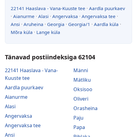
22141 Haaslava - Vana-Kuuste tee
·
Aardla puurkaev
·
Aianurme
·
Alasi
·
Angervaksa
·
Angervaksa tee
·
Ansi
·
Aruheina
·
Georgia
·
Georgia/1
·
Aardla küla
·
Mõra küla
·
Lange küla
Tänavad postiindeksiga 62104
22141 Haaslava - Vana-
Männi
Kuuste tee
Mätliku
Aardla puurkaev
Oksisoo
Aianurme
Oliveri
Alasi
Orasheina
Angervaksa
Paju
Angervaksa tee
Papa
Ansi
Pihlaka