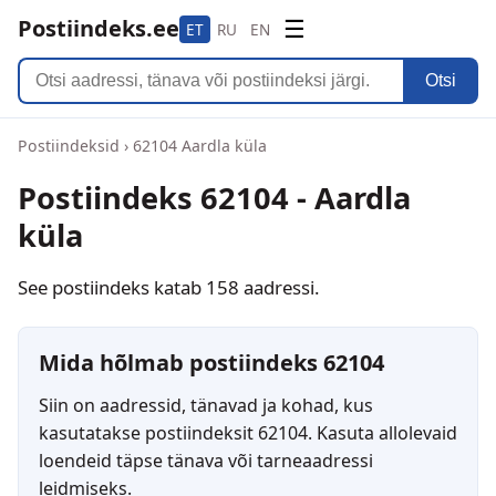
Postiindeks.ee
☰
ET
RU
EN
Otsi
Postiindeksid
›
62104 Aardla küla
Postiindeks 62104 - Aardla
küla
See postiindeks katab 158 aadressi.
Mida hõlmab postiindeks 62104
Siin on aadressid, tänavad ja kohad, kus
kasutatakse postiindeksit 62104. Kasuta allolevaid
loendeid täpse tänava või tarneaadressi
leidmiseks.