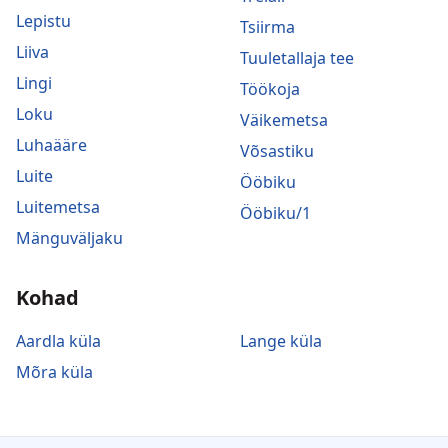
Lepistu
Tsiirma
Liiva
Tuuletallaja tee
Lingi
Töökoja
Loku
Väikemetsa
Luhaääre
Võsastiku
Luite
Ööbiku
Luitemetsa
Ööbiku/1
Mänguväljaku
Kohad
Aardla küla
Lange küla
Mõra küla