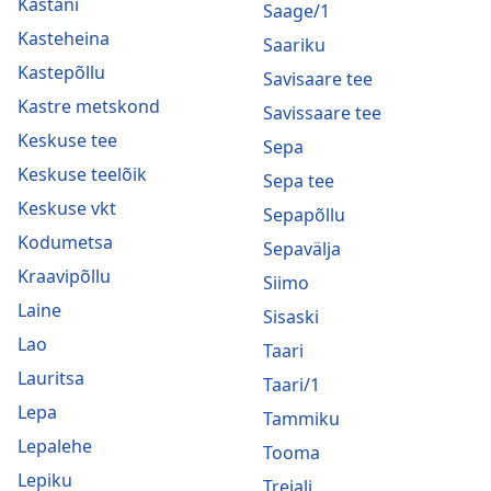
Kastani
Saage/1
Kasteheina
Saariku
Kastepõllu
Savisaare tee
Kastre metskond
Savissaare tee
Keskuse tee
Sepa
Keskuse teelõik
Sepa tee
Keskuse vkt
Sepapõllu
Kodumetsa
Sepavälja
Kraavipõllu
Siimo
Laine
Sisaski
Lao
Taari
Lauritsa
Taari/1
Lepa
Tammiku
Lepalehe
Tooma
Lepiku
Treiali