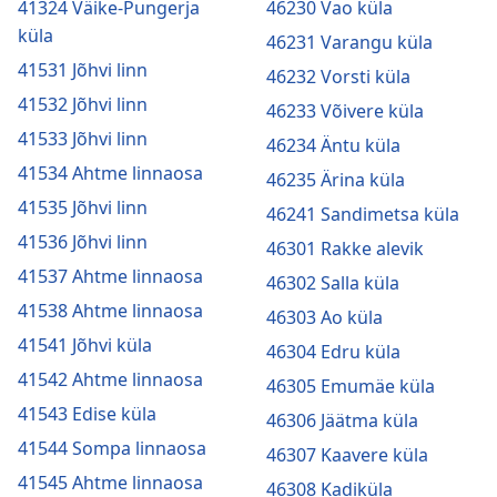
41324 Väike-Pungerja
46230 Vao küla
küla
46231 Varangu küla
41531 Jõhvi linn
46232 Vorsti küla
41532 Jõhvi linn
46233 Võivere küla
41533 Jõhvi linn
46234 Äntu küla
41534 Ahtme linnaosa
46235 Ärina küla
41535 Jõhvi linn
46241 Sandimetsa küla
41536 Jõhvi linn
46301 Rakke alevik
41537 Ahtme linnaosa
46302 Salla küla
41538 Ahtme linnaosa
46303 Ao küla
41541 Jõhvi küla
46304 Edru küla
41542 Ahtme linnaosa
46305 Emumäe küla
41543 Edise küla
46306 Jäätma küla
41544 Sompa linnaosa
46307 Kaavere küla
41545 Ahtme linnaosa
46308 Kadiküla