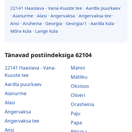
22141 Haaslava - Vana-Kuuste tee
·
Aardla puurkaev
·
Aianurme
·
Alasi
·
Angervaksa
·
Angervaksa tee
·
Ansi
·
Aruheina
·
Georgia
·
Georgia/1
·
Aardla küla
·
Mõra küla
·
Lange küla
Tänavad postiindeksiga 62104
22141 Haaslava - Vana-
Männi
Kuuste tee
Mätliku
Aardla puurkaev
Oksisoo
Aianurme
Oliveri
Alasi
Orasheina
Angervaksa
Paju
Angervaksa tee
Papa
Ansi
Pihlaka