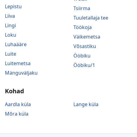
Lepistu
Tsiirma
Liiva
Tuuletallaja tee
Lingi
Töökoja
Loku
Väikemetsa
Luhaääre
Võsastiku
Luite
Ööbiku
Luitemetsa
Ööbiku/1
Mänguväljaku
Kohad
Aardla küla
Lange küla
Mõra küla