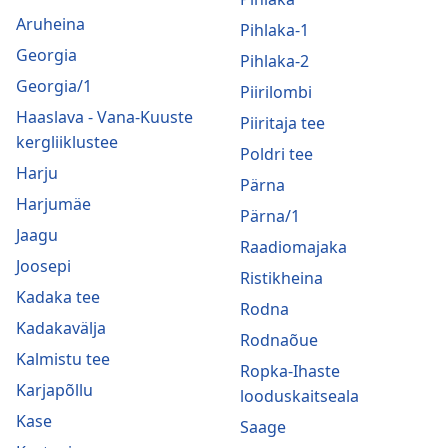
Aruheina
Pihlaka-1
Georgia
Pihlaka-2
Georgia/1
Piirilombi
Haaslava - Vana-Kuuste
Piiritaja tee
kergliiklustee
Poldri tee
Harju
Pärna
Harjumäe
Pärna/1
Jaagu
Raadiomajaka
Joosepi
Ristikheina
Kadaka tee
Rodna
Kadakavälja
Rodnaõue
Kalmistu tee
Ropka-Ihaste
Karjapõllu
looduskaitseala
Kase
Saage