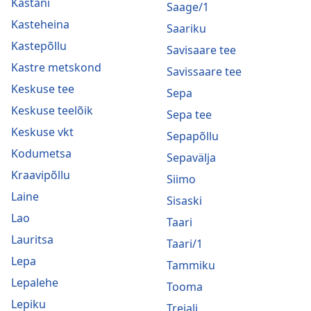
Kastani
Saage/1
Kasteheina
Saariku
Kastepõllu
Savisaare tee
Kastre metskond
Savissaare tee
Keskuse tee
Sepa
Keskuse teelõik
Sepa tee
Keskuse vkt
Sepapõllu
Kodumetsa
Sepavälja
Kraavipõllu
Siimo
Laine
Sisaski
Lao
Taari
Lauritsa
Taari/1
Lepa
Tammiku
Lepalehe
Tooma
Lepiku
Treiali