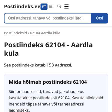
Postiindeks.ee
☰
ET
RU
EN
Otsi
Postiindeksid
›
62104 Aardla küla
Postiindeks 62104 - Aardla
küla
See postiindeks katab 158 aadressi.
Mida hõlmab postiindeks 62104
Siin on aadressid, tänavad ja kohad, kus
kasutatakse postiindeksit 62104. Kasuta allolevaid
loendeid täpse tänava või tarneaadressi
leidmiseks.