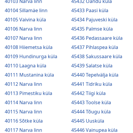
40103 Narva linn
45432 Oandu küla
40104 Sillamäe linn
45433 Paasi küla
40105 Vaivina küla
45434 Pajuveski küla
40106 Narva linn
45435 Palmse küla
40107 Narva linn
45436 Pedassaare küla
40108 Hiiemetsa küla
45437 Pihlaspea küla
40109 Hundinurga küla
45438 Sakussaare küla
40110 Laagna küla
45439 Salatse küla
40111 Mustanina küla
45440 Tepelvälja küla
40112 Narva linn
45441 Tidriku küla
40113 Pimestiku küla
45442 Tiigi küla
40114 Narva linn
45443 Toolse küla
40115 Narva linn
45444 Tõugu küla
40116 Sõtke küla
45445 Uusküla
40117 Narva linn
45446 Vainupea küla