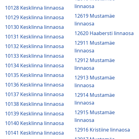
linnaosa
10128 Kesklinna linnaosa
12619 Mustamäe
10129 Kesklinna linnaosa
linnaosa
10130 Kesklinna linnaosa
12620 Haabersti linnaosa
10131 Kesklinna linnaosa
12911 Mustamäe
10132 Kesklinna linnaosa
linnaosa
10133 Kesklinna linnaosa
12912 Mustamäe
10134 Kesklinna linnaosa
linnaosa
10135 Kesklinna linnaosa
12913 Mustamäe
10136 Kesklinna linnaosa
linnaosa
10137 Kesklinna linnaosa
12914 Mustamäe
linnaosa
10138 Kesklinna linnaosa
12915 Mustamäe
10139 Kesklinna linnaosa
linnaosa
10140 Kesklinna linnaosa
12916 Kristiine linnaosa
10141 Kesklinna linnaosa