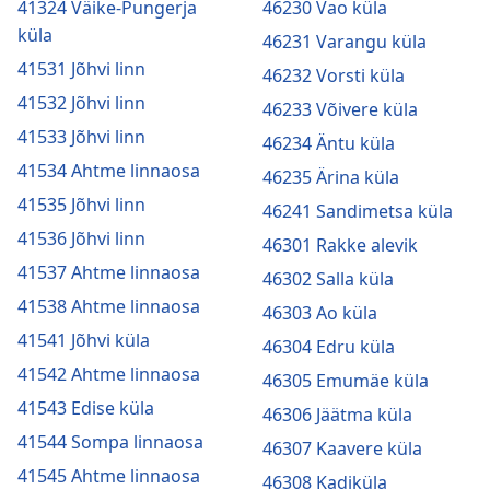
41324 Väike-Pungerja
46230 Vao küla
küla
46231 Varangu küla
41531 Jõhvi linn
46232 Vorsti küla
41532 Jõhvi linn
46233 Võivere küla
41533 Jõhvi linn
46234 Äntu küla
41534 Ahtme linnaosa
46235 Ärina küla
41535 Jõhvi linn
46241 Sandimetsa küla
41536 Jõhvi linn
46301 Rakke alevik
41537 Ahtme linnaosa
46302 Salla küla
41538 Ahtme linnaosa
46303 Ao küla
41541 Jõhvi küla
46304 Edru küla
41542 Ahtme linnaosa
46305 Emumäe küla
41543 Edise küla
46306 Jäätma küla
41544 Sompa linnaosa
46307 Kaavere küla
41545 Ahtme linnaosa
46308 Kadiküla