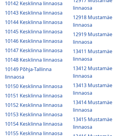
12917 Mustamäe
10142 Kesklinna linnaosa
linnaosa
10143 Kesklinna linnaosa
12918 Mustamäe
10144 Kesklinna linnaosa
linnaosa
10145 Kesklinna linnaosa
12919 Mustamäe
10146 Kesklinna linnaosa
linnaosa
10147 Kesklinna linnaosa
13411 Mustamäe
linnaosa
10148 Kesklinna linnaosa
13412 Mustamäe
10149 Põhja-Tallinna
linnaosa
linnaosa
13413 Mustamäe
10150 Kesklinna linnaosa
linnaosa
10151 Kesklinna linnaosa
13414 Mustamäe
10152 Kesklinna linnaosa
linnaosa
10153 Kesklinna linnaosa
13415 Mustamäe
10154 Kesklinna linnaosa
linnaosa
10155 Kesklinna linnaosa