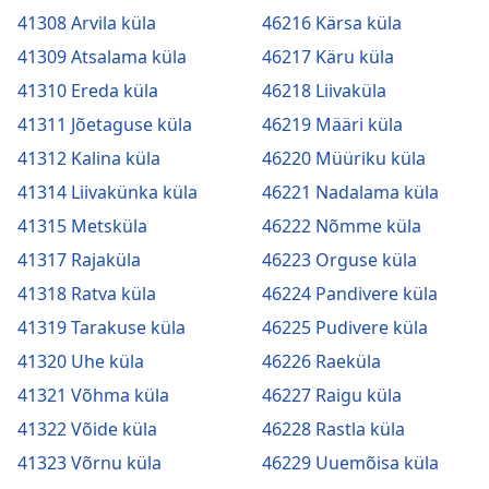
41308 Arvila küla
46216 Kärsa küla
41309 Atsalama küla
46217 Käru küla
41310 Ereda küla
46218 Liivaküla
41311 Jõetaguse küla
46219 Määri küla
41312 Kalina küla
46220 Müüriku küla
41314 Liivakünka küla
46221 Nadalama küla
41315 Metsküla
46222 Nõmme küla
41317 Rajaküla
46223 Orguse küla
41318 Ratva küla
46224 Pandivere küla
41319 Tarakuse küla
46225 Pudivere küla
41320 Uhe küla
46226 Raeküla
41321 Võhma küla
46227 Raigu küla
41322 Võide küla
46228 Rastla küla
41323 Võrnu küla
46229 Uuemõisa küla