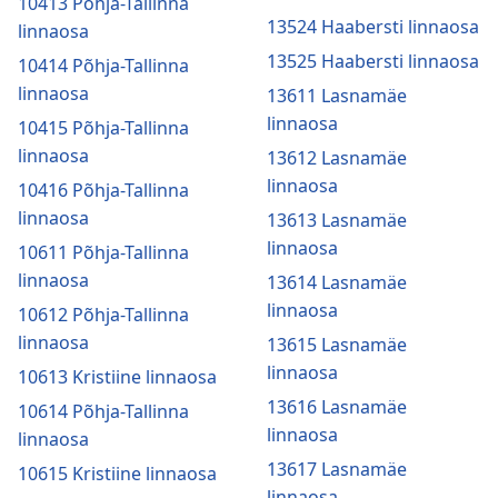
10413 Põhja-Tallinna
13524 Haabersti linnaosa
linnaosa
13525 Haabersti linnaosa
10414 Põhja-Tallinna
linnaosa
13611 Lasnamäe
linnaosa
10415 Põhja-Tallinna
linnaosa
13612 Lasnamäe
linnaosa
10416 Põhja-Tallinna
linnaosa
13613 Lasnamäe
linnaosa
10611 Põhja-Tallinna
linnaosa
13614 Lasnamäe
linnaosa
10612 Põhja-Tallinna
linnaosa
13615 Lasnamäe
linnaosa
10613 Kristiine linnaosa
13616 Lasnamäe
10614 Põhja-Tallinna
linnaosa
linnaosa
13617 Lasnamäe
10615 Kristiine linnaosa
linnaosa