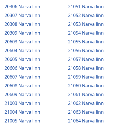
20306 Narva linn
21051 Narva linn
20307 Narva linn
21052 Narva linn
20308 Narva linn
21053 Narva linn
20309 Narva linn
21054 Narva linn
20603 Narva linn
21055 Narva linn
20604 Narva linn
21056 Narva linn
20605 Narva linn
21057 Narva linn
20606 Narva linn
21058 Narva linn
20607 Narva linn
21059 Narva linn
20608 Narva linn
21060 Narva linn
20609 Narva linn
21061 Narva linn
21003 Narva linn
21062 Narva linn
21004 Narva linn
21063 Narva linn
21005 Narva linn
21064 Narva linn