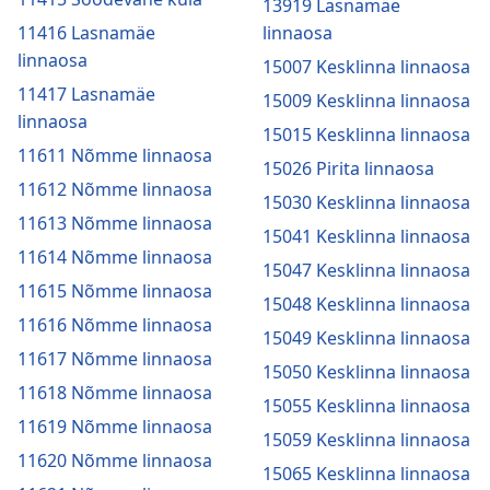
13919 Lasnamäe
11416 Lasnamäe
linnaosa
linnaosa
15007 Kesklinna linnaosa
11417 Lasnamäe
15009 Kesklinna linnaosa
linnaosa
15015 Kesklinna linnaosa
11611 Nõmme linnaosa
15026 Pirita linnaosa
11612 Nõmme linnaosa
15030 Kesklinna linnaosa
11613 Nõmme linnaosa
15041 Kesklinna linnaosa
11614 Nõmme linnaosa
15047 Kesklinna linnaosa
11615 Nõmme linnaosa
15048 Kesklinna linnaosa
11616 Nõmme linnaosa
15049 Kesklinna linnaosa
11617 Nõmme linnaosa
15050 Kesklinna linnaosa
11618 Nõmme linnaosa
15055 Kesklinna linnaosa
11619 Nõmme linnaosa
15059 Kesklinna linnaosa
11620 Nõmme linnaosa
15065 Kesklinna linnaosa