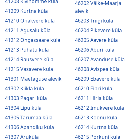
41208 Kivinõmme küla
46202 Väike-Maarja
41209 Kurtna küla
alevik
41210 Ohakvere küla
46203 Triigi küla
41211 Agusalu küla
46204 Pikevere küla
41212 Ongassaare küla
46205 Aavere küla
41213 Puhatu küla
46206 Aburi küla
41214 Rausvere küla
46207 Avanduse küla
41215 Vasavere küla
46208 Avispea küla
41301 Mäetaguse alevik
46209 Ebavere küla
41302 Kiikla küla
46210 Eipri küla
41303 Pagari küla
46211 Hirla küla
41304 Lipu küla
46212 Imukvere küla
41305 Tarumaa küla
46213 Koonu küla
41306 Apandiku küla
46214 Kurtna küla
41307 Aruküla
46215 Porkuni küla