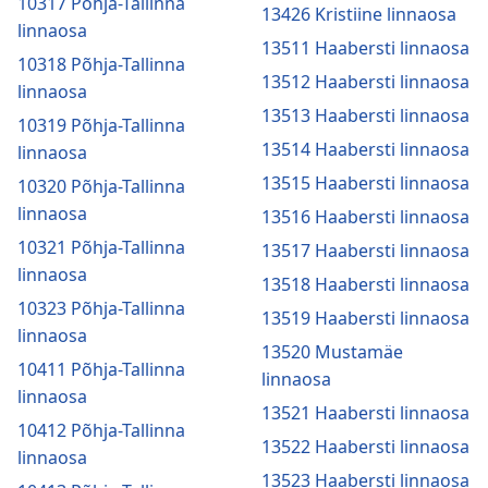
10317 Põhja-Tallinna
13426 Kristiine linnaosa
linnaosa
13511 Haabersti linnaosa
10318 Põhja-Tallinna
13512 Haabersti linnaosa
linnaosa
13513 Haabersti linnaosa
10319 Põhja-Tallinna
13514 Haabersti linnaosa
linnaosa
13515 Haabersti linnaosa
10320 Põhja-Tallinna
linnaosa
13516 Haabersti linnaosa
10321 Põhja-Tallinna
13517 Haabersti linnaosa
linnaosa
13518 Haabersti linnaosa
10323 Põhja-Tallinna
13519 Haabersti linnaosa
linnaosa
13520 Mustamäe
10411 Põhja-Tallinna
linnaosa
linnaosa
13521 Haabersti linnaosa
10412 Põhja-Tallinna
13522 Haabersti linnaosa
linnaosa
13523 Haabersti linnaosa