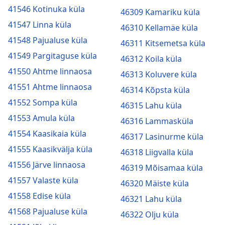
41546 Kotinuka küla
46309 Kamariku küla
41547 Linna küla
46310 Kellamäe küla
41548 Pajualuse küla
46311 Kitsemetsa küla
41549 Pargitaguse küla
46312 Koila küla
41550 Ahtme linnaosa
46313 Koluvere küla
41551 Ahtme linnaosa
46314 Kõpsta küla
41552 Sompa küla
46315 Lahu küla
41553 Amula küla
46316 Lammasküla
41554 Kaasikaia küla
46317 Lasinurme küla
41555 Kaasikvälja küla
46318 Liigvalla küla
41556 Järve linnaosa
46319 Mõisamaa küla
41557 Valaste küla
46320 Mäiste küla
41558 Edise küla
46321 Lahu küla
41568 Pajualuse küla
46322 Olju küla