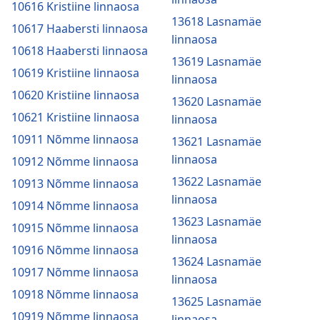
10616 Kristiine linnaosa
13618 Lasnamäe
10617 Haabersti linnaosa
linnaosa
10618 Haabersti linnaosa
13619 Lasnamäe
10619 Kristiine linnaosa
linnaosa
10620 Kristiine linnaosa
13620 Lasnamäe
10621 Kristiine linnaosa
linnaosa
10911 Nõmme linnaosa
13621 Lasnamäe
linnaosa
10912 Nõmme linnaosa
13622 Lasnamäe
10913 Nõmme linnaosa
linnaosa
10914 Nõmme linnaosa
13623 Lasnamäe
10915 Nõmme linnaosa
linnaosa
10916 Nõmme linnaosa
13624 Lasnamäe
10917 Nõmme linnaosa
linnaosa
10918 Nõmme linnaosa
13625 Lasnamäe
10919 Nõmme linnaosa
linnaosa