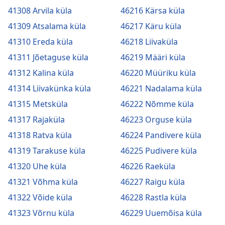
41308 Arvila küla
46216 Kärsa küla
41309 Atsalama küla
46217 Käru küla
41310 Ereda küla
46218 Liivaküla
41311 Jõetaguse küla
46219 Määri küla
41312 Kalina küla
46220 Müüriku küla
41314 Liivakünka küla
46221 Nadalama küla
41315 Metsküla
46222 Nõmme küla
41317 Rajaküla
46223 Orguse küla
41318 Ratva küla
46224 Pandivere küla
41319 Tarakuse küla
46225 Pudivere küla
41320 Uhe küla
46226 Raeküla
41321 Võhma küla
46227 Raigu küla
41322 Võide küla
46228 Rastla küla
41323 Võrnu küla
46229 Uuemõisa küla