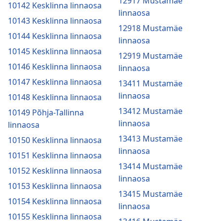
12917 Mustamäe
10142 Kesklinna linnaosa
linnaosa
10143 Kesklinna linnaosa
12918 Mustamäe
10144 Kesklinna linnaosa
linnaosa
10145 Kesklinna linnaosa
12919 Mustamäe
10146 Kesklinna linnaosa
linnaosa
10147 Kesklinna linnaosa
13411 Mustamäe
linnaosa
10148 Kesklinna linnaosa
13412 Mustamäe
10149 Põhja-Tallinna
linnaosa
linnaosa
13413 Mustamäe
10150 Kesklinna linnaosa
linnaosa
10151 Kesklinna linnaosa
13414 Mustamäe
10152 Kesklinna linnaosa
linnaosa
10153 Kesklinna linnaosa
13415 Mustamäe
10154 Kesklinna linnaosa
linnaosa
10155 Kesklinna linnaosa