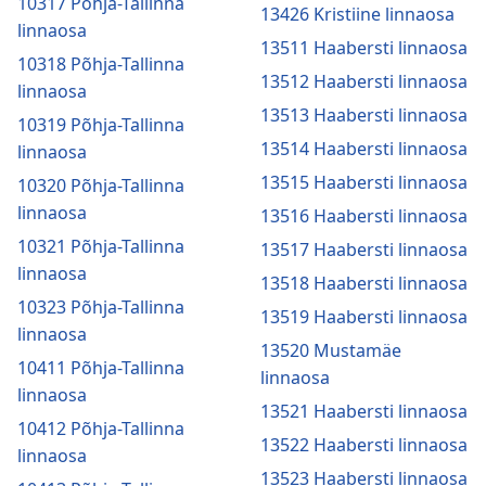
10317 Põhja-Tallinna
13426 Kristiine linnaosa
linnaosa
13511 Haabersti linnaosa
10318 Põhja-Tallinna
13512 Haabersti linnaosa
linnaosa
13513 Haabersti linnaosa
10319 Põhja-Tallinna
13514 Haabersti linnaosa
linnaosa
13515 Haabersti linnaosa
10320 Põhja-Tallinna
linnaosa
13516 Haabersti linnaosa
10321 Põhja-Tallinna
13517 Haabersti linnaosa
linnaosa
13518 Haabersti linnaosa
10323 Põhja-Tallinna
13519 Haabersti linnaosa
linnaosa
13520 Mustamäe
10411 Põhja-Tallinna
linnaosa
linnaosa
13521 Haabersti linnaosa
10412 Põhja-Tallinna
13522 Haabersti linnaosa
linnaosa
13523 Haabersti linnaosa