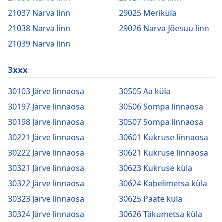
21037 Narva linn
29025 Meriküla
21038 Narva linn
29026 Narva-Jõesuu linn
21039 Narva linn
3xxx
30103 Järve linnaosa
30505 Aa küla
30197 Järve linnaosa
30506 Sompa linnaosa
30198 Järve linnaosa
30507 Sompa linnaosa
30221 Järve linnaosa
30601 Kukruse linnaosa
30222 Järve linnaosa
30621 Kukruse linnaosa
30321 Järve linnaosa
30623 Kukruse küla
30322 Järve linnaosa
30624 Kabelimetsa küla
30323 Järve linnaosa
30625 Paate küla
30324 Järve linnaosa
30626 Täkumetsa küla