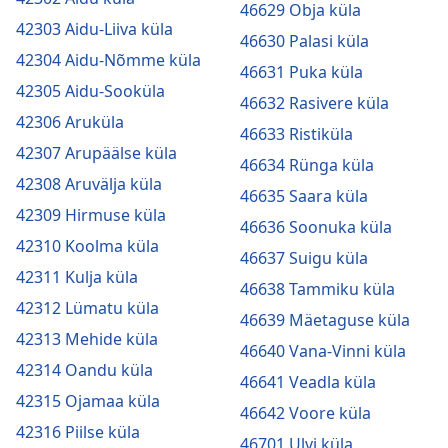
46629 Obja küla
42303 Aidu-Liiva küla
46630 Palasi küla
42304 Aidu-Nõmme küla
46631 Puka küla
42305 Aidu-Sooküla
46632 Rasivere küla
42306 Aruküla
46633 Ristiküla
42307 Arupäälse küla
46634 Rünga küla
42308 Aruvälja küla
46635 Saara küla
42309 Hirmuse küla
46636 Soonuka küla
42310 Koolma küla
46637 Suigu küla
42311 Kulja küla
46638 Tammiku küla
42312 Lümatu küla
46639 Mäetaguse küla
42313 Mehide küla
46640 Vana-Vinni küla
42314 Oandu küla
46641 Veadla küla
42315 Ojamaa küla
46642 Voore küla
42316 Piilse küla
46701 Ulvi küla