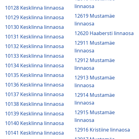
linnaosa
10128 Kesklinna linnaosa
12619 Mustamäe
10129 Kesklinna linnaosa
linnaosa
10130 Kesklinna linnaosa
12620 Haabersti linnaosa
10131 Kesklinna linnaosa
12911 Mustamäe
10132 Kesklinna linnaosa
linnaosa
10133 Kesklinna linnaosa
12912 Mustamäe
10134 Kesklinna linnaosa
linnaosa
10135 Kesklinna linnaosa
12913 Mustamäe
10136 Kesklinna linnaosa
linnaosa
10137 Kesklinna linnaosa
12914 Mustamäe
linnaosa
10138 Kesklinna linnaosa
12915 Mustamäe
10139 Kesklinna linnaosa
linnaosa
10140 Kesklinna linnaosa
12916 Kristiine linnaosa
10141 Kesklinna linnaosa