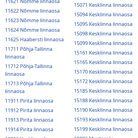
11621 Nõmme linnaosa
15071 Kesklinna linnaosa
11622 Nõmme linnaosa
15094 Kesklinna linnaosa
11623 Nõmme linnaosa
15095 Kesklinna linnaosa
11624 Nõmme linnaosa
15098 Kesklinna linnaosa
11625 Haabersti linnaosa
15099 Kesklinna linnaosa
11711 Põhja-Tallinna
15161 Kesklinna linnaosa
linnaosa
15165 Kesklinna linnaosa
11712 Põhja-Tallinna
15170 Kesklinna linnaosa
linnaosa
15172 Kesklinna linnaosa
11713 Põhja-Tallinna
15185 Kesklinna linnaosa
linnaosa
15188 Kesklinna linnaosa
11911 Pirita linnaosa
15190 Kesklinna linnaosa
11912 Pirita linnaosa
15193 Kesklinna linnaosa
11913 Pirita linnaosa
15199 Kesklinna linnaosa
11914 Pirita linnaosa