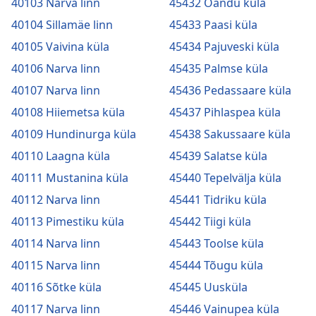
40103 Narva linn
45432 Oandu küla
40104 Sillamäe linn
45433 Paasi küla
40105 Vaivina küla
45434 Pajuveski küla
40106 Narva linn
45435 Palmse küla
40107 Narva linn
45436 Pedassaare küla
40108 Hiiemetsa küla
45437 Pihlaspea küla
40109 Hundinurga küla
45438 Sakussaare küla
40110 Laagna küla
45439 Salatse küla
40111 Mustanina küla
45440 Tepelvälja küla
40112 Narva linn
45441 Tidriku küla
40113 Pimestiku küla
45442 Tiigi küla
40114 Narva linn
45443 Toolse küla
40115 Narva linn
45444 Tõugu küla
40116 Sõtke küla
45445 Uusküla
40117 Narva linn
45446 Vainupea küla