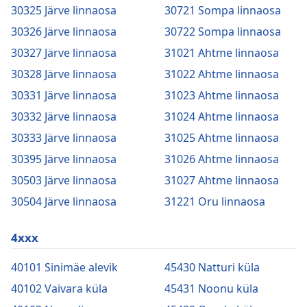
30325 Järve linnaosa
30721 Sompa linnaosa
30326 Järve linnaosa
30722 Sompa linnaosa
30327 Järve linnaosa
31021 Ahtme linnaosa
30328 Järve linnaosa
31022 Ahtme linnaosa
30331 Järve linnaosa
31023 Ahtme linnaosa
30332 Järve linnaosa
31024 Ahtme linnaosa
30333 Järve linnaosa
31025 Ahtme linnaosa
30395 Järve linnaosa
31026 Ahtme linnaosa
30503 Järve linnaosa
31027 Ahtme linnaosa
30504 Järve linnaosa
31221 Oru linnaosa
4xxx
40101 Sinimäe alevik
45430 Natturi küla
40102 Vaivara küla
45431 Noonu küla