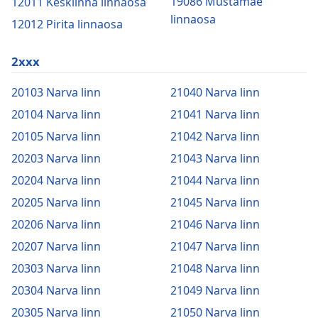
19086 Mustamäe
12011 Kesklinna linnaosa
linnaosa
12012 Pirita linnaosa
2xxx
20103 Narva linn
21040 Narva linn
20104 Narva linn
21041 Narva linn
20105 Narva linn
21042 Narva linn
20203 Narva linn
21043 Narva linn
20204 Narva linn
21044 Narva linn
20205 Narva linn
21045 Narva linn
20206 Narva linn
21046 Narva linn
20207 Narva linn
21047 Narva linn
20303 Narva linn
21048 Narva linn
20304 Narva linn
21049 Narva linn
20305 Narva linn
21050 Narva linn