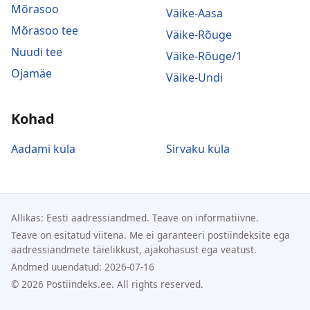
Mõrasoo
Väike-Aasa
Mõrasoo tee
Väike-Rõuge
Nuudi tee
Väike-Rõuge/1
Ojamäe
Väike-Undi
Kohad
Aadami küla
Sirvaku küla
Allikas: Eesti aadressiandmed. Teave on informatiivne.
Teave on esitatud viitena. Me ei garanteeri postiindeksite ega
aadressiandmete täielikkust, ajakohasust ega veatust.
Andmed uuendatud: 2026-07-16
© 2026 Postiindeks.ee. All rights reserved.