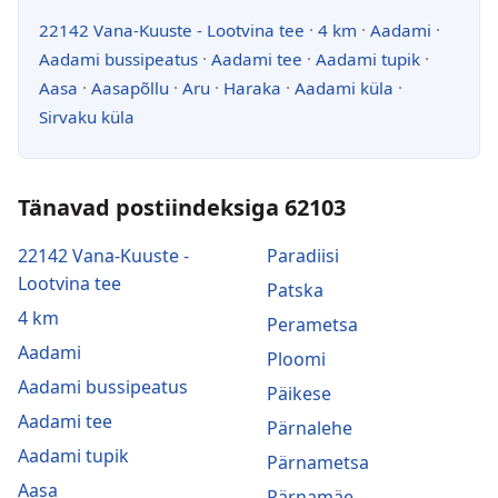
22142 Vana-Kuuste - Lootvina tee
·
4 km
·
Aadami
·
Aadami bussipeatus
·
Aadami tee
·
Aadami tupik
·
Aasa
·
Aasapõllu
·
Aru
·
Haraka
·
Aadami küla
·
Sirvaku küla
Tänavad postiindeksiga 62103
22142 Vana-Kuuste -
Paradiisi
Lootvina tee
Patska
4 km
Perametsa
Aadami
Ploomi
Aadami bussipeatus
Päikese
Aadami tee
Pärnalehe
Aadami tupik
Pärnametsa
Aasa
Pärnamäe