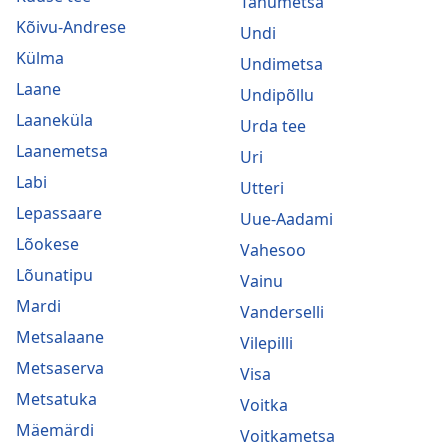
Tänumetsa
Kõivu-Andrese
Undi
Külma
Undimetsa
Laane
Undipõllu
Laaneküla
Urda tee
Laanemetsa
Uri
Labi
Utteri
Lepassaare
Uue-Aadami
Lõokese
Vahesoo
Lõunatipu
Vainu
Mardi
Vanderselli
Metsalaane
Vilepilli
Metsaserva
Visa
Metsatuka
Voitka
Mäemärdi
Voitkametsa