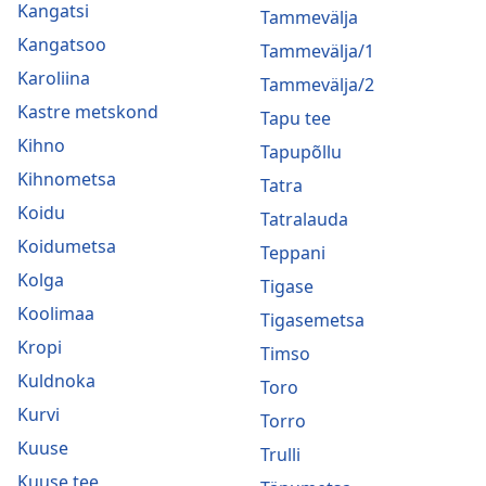
Kangatsi
Tammevälja
Kangatsoo
Tammevälja/1
Karoliina
Tammevälja/2
Kastre metskond
Tapu tee
Kihno
Tapupõllu
Kihnometsa
Tatra
Koidu
Tatralauda
Koidumetsa
Teppani
Kolga
Tigase
Koolimaa
Tigasemetsa
Kropi
Timso
Kuldnoka
Toro
Kurvi
Torro
Kuuse
Trulli
Kuuse tee