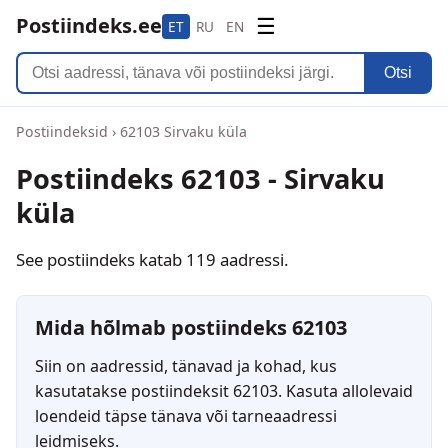
Postiindeks.ee
☰
ET
RU
EN
Otsi
Postiindeksid
›
62103 Sirvaku küla
Postiindeks 62103 - Sirvaku
küla
See postiindeks katab 119 aadressi.
Mida hõlmab postiindeks 62103
Siin on aadressid, tänavad ja kohad, kus
kasutatakse postiindeksit 62103. Kasuta allolevaid
loendeid täpse tänava või tarneaadressi
leidmiseks.