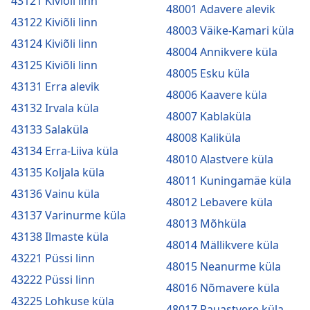
43121 Kiviõli linn
48001 Adavere alevik
43122 Kiviõli linn
48003 Väike-Kamari küla
43124 Kiviõli linn
48004 Annikvere küla
43125 Kiviõli linn
48005 Esku küla
43131 Erra alevik
48006 Kaavere küla
43132 Irvala küla
48007 Kablaküla
43133 Salaküla
48008 Kaliküla
43134 Erra-Liiva küla
48010 Alastvere küla
43135 Koljala küla
48011 Kuningamäe küla
43136 Vainu küla
48012 Lebavere küla
43137 Varinurme küla
48013 Mõhküla
43138 Ilmaste küla
48014 Mällikvere küla
43221 Püssi linn
48015 Neanurme küla
43222 Püssi linn
48016 Nõmavere küla
43225 Lohkuse küla
48017 Pauastvere küla