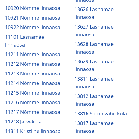
10920 Nõmme linnaosa
13626 Lasnamäe
linnaosa
10921 Nõmme linnaosa
13627 Lasnamäe
10922 Nõmme linnaosa
linnaosa
11101 Lasnamäe
13628 Lasnamäe
linnaosa
linnaosa
11211 Nõmme linnaosa
13629 Lasnamäe
11212 Nõmme linnaosa
linnaosa
11213 Nõmme linnaosa
13811 Lasnamäe
11214 Nõmme linnaosa
linnaosa
11215 Nõmme linnaosa
13812 Lasnamäe
11216 Nõmme linnaosa
linnaosa
11217 Nõmme linnaosa
13816 Soodevahe küla
11218 Järveküla
13817 Lasnamäe
linnaosa
11311 Kristiine linnaosa