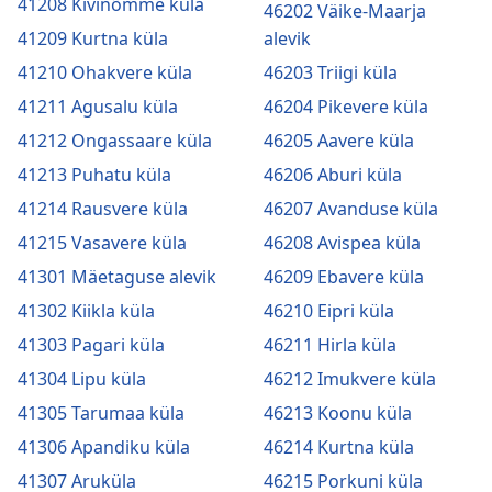
41208 Kivinõmme küla
46202 Väike-Maarja
41209 Kurtna küla
alevik
41210 Ohakvere küla
46203 Triigi küla
41211 Agusalu küla
46204 Pikevere küla
41212 Ongassaare küla
46205 Aavere küla
41213 Puhatu küla
46206 Aburi küla
41214 Rausvere küla
46207 Avanduse küla
41215 Vasavere küla
46208 Avispea küla
41301 Mäetaguse alevik
46209 Ebavere küla
41302 Kiikla küla
46210 Eipri küla
41303 Pagari küla
46211 Hirla küla
41304 Lipu küla
46212 Imukvere küla
41305 Tarumaa küla
46213 Koonu küla
41306 Apandiku küla
46214 Kurtna küla
41307 Aruküla
46215 Porkuni küla