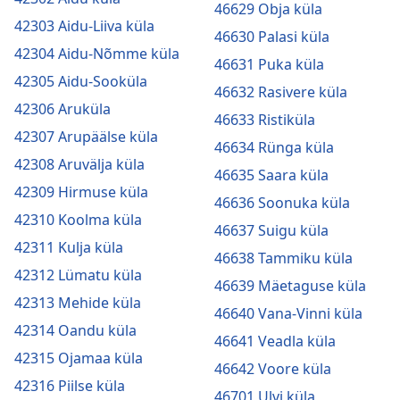
46629 Obja küla
42303 Aidu-Liiva küla
46630 Palasi küla
42304 Aidu-Nõmme küla
46631 Puka küla
42305 Aidu-Sooküla
46632 Rasivere küla
42306 Aruküla
46633 Ristiküla
42307 Arupäälse küla
46634 Rünga küla
42308 Aruvälja küla
46635 Saara küla
42309 Hirmuse küla
46636 Soonuka küla
42310 Koolma küla
46637 Suigu küla
42311 Kulja küla
46638 Tammiku küla
42312 Lümatu küla
46639 Mäetaguse küla
42313 Mehide küla
46640 Vana-Vinni küla
42314 Oandu küla
46641 Veadla küla
42315 Ojamaa küla
46642 Voore küla
42316 Piilse küla
46701 Ulvi küla