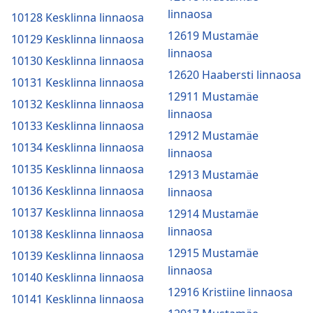
linnaosa
10128 Kesklinna linnaosa
12619 Mustamäe
10129 Kesklinna linnaosa
linnaosa
10130 Kesklinna linnaosa
12620 Haabersti linnaosa
10131 Kesklinna linnaosa
12911 Mustamäe
10132 Kesklinna linnaosa
linnaosa
10133 Kesklinna linnaosa
12912 Mustamäe
10134 Kesklinna linnaosa
linnaosa
10135 Kesklinna linnaosa
12913 Mustamäe
10136 Kesklinna linnaosa
linnaosa
10137 Kesklinna linnaosa
12914 Mustamäe
linnaosa
10138 Kesklinna linnaosa
12915 Mustamäe
10139 Kesklinna linnaosa
linnaosa
10140 Kesklinna linnaosa
12916 Kristiine linnaosa
10141 Kesklinna linnaosa