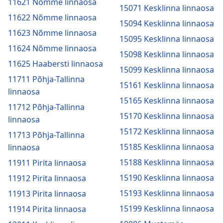
11621 Nõmme linnaosa
15071 Kesklinna linnaosa
11622 Nõmme linnaosa
15094 Kesklinna linnaosa
11623 Nõmme linnaosa
15095 Kesklinna linnaosa
11624 Nõmme linnaosa
15098 Kesklinna linnaosa
11625 Haabersti linnaosa
15099 Kesklinna linnaosa
11711 Põhja-Tallinna
15161 Kesklinna linnaosa
linnaosa
15165 Kesklinna linnaosa
11712 Põhja-Tallinna
15170 Kesklinna linnaosa
linnaosa
15172 Kesklinna linnaosa
11713 Põhja-Tallinna
15185 Kesklinna linnaosa
linnaosa
15188 Kesklinna linnaosa
11911 Pirita linnaosa
15190 Kesklinna linnaosa
11912 Pirita linnaosa
15193 Kesklinna linnaosa
11913 Pirita linnaosa
15199 Kesklinna linnaosa
11914 Pirita linnaosa