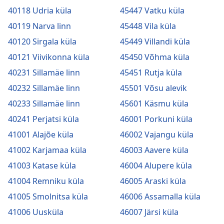
40118 Udria küla
45447 Vatku küla
40119 Narva linn
45448 Vila küla
40120 Sirgala küla
45449 Villandi küla
40121 Viivikonna küla
45450 Võhma küla
40231 Sillamäe linn
45451 Rutja küla
40232 Sillamäe linn
45501 Võsu alevik
40233 Sillamäe linn
45601 Käsmu küla
40241 Perjatsi küla
46001 Porkuni küla
41001 Alajõe küla
46002 Vajangu küla
41002 Karjamaa küla
46003 Aavere küla
41003 Katase küla
46004 Alupere küla
41004 Remniku küla
46005 Araski küla
41005 Smolnitsa küla
46006 Assamalla küla
41006 Uusküla
46007 Järsi küla