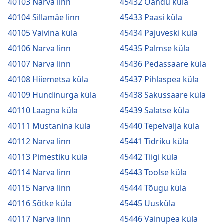
40103 Narva linn
45432 Oandu küla
40104 Sillamäe linn
45433 Paasi küla
40105 Vaivina küla
45434 Pajuveski küla
40106 Narva linn
45435 Palmse küla
40107 Narva linn
45436 Pedassaare küla
40108 Hiiemetsa küla
45437 Pihlaspea küla
40109 Hundinurga küla
45438 Sakussaare küla
40110 Laagna küla
45439 Salatse küla
40111 Mustanina küla
45440 Tepelvälja küla
40112 Narva linn
45441 Tidriku küla
40113 Pimestiku küla
45442 Tiigi küla
40114 Narva linn
45443 Toolse küla
40115 Narva linn
45444 Tõugu küla
40116 Sõtke küla
45445 Uusküla
40117 Narva linn
45446 Vainupea küla