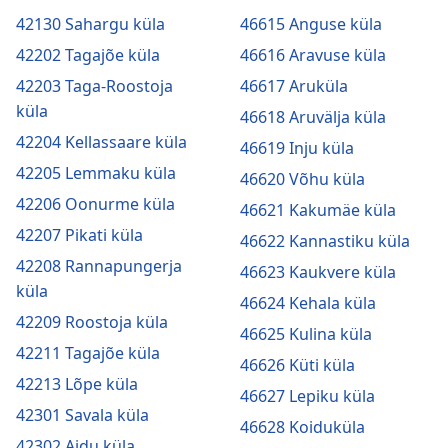
42130 Sahargu küla
46615 Anguse küla
42202 Tagajõe küla
46616 Aravuse küla
42203 Taga-Roostoja
46617 Aruküla
küla
46618 Aruvälja küla
42204 Kellassaare küla
46619 Inju küla
42205 Lemmaku küla
46620 Võhu küla
42206 Oonurme küla
46621 Kakumäe küla
42207 Pikati küla
46622 Kannastiku küla
42208 Rannapungerja
46623 Kaukvere küla
küla
46624 Kehala küla
42209 Roostoja küla
46625 Kulina küla
42211 Tagajõe küla
46626 Küti küla
42213 Lõpe küla
46627 Lepiku küla
42301 Savala küla
46628 Koiduküla
42302 Aidu küla