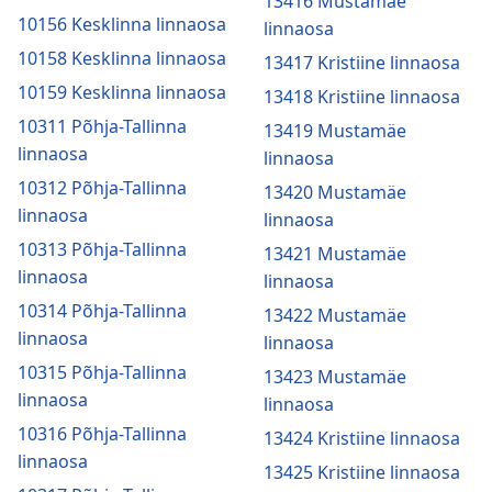
13416 Mustamäe
10156 Kesklinna linnaosa
linnaosa
10158 Kesklinna linnaosa
13417 Kristiine linnaosa
10159 Kesklinna linnaosa
13418 Kristiine linnaosa
10311 Põhja-Tallinna
13419 Mustamäe
linnaosa
linnaosa
10312 Põhja-Tallinna
13420 Mustamäe
linnaosa
linnaosa
10313 Põhja-Tallinna
13421 Mustamäe
linnaosa
linnaosa
10314 Põhja-Tallinna
13422 Mustamäe
linnaosa
linnaosa
10315 Põhja-Tallinna
13423 Mustamäe
linnaosa
linnaosa
10316 Põhja-Tallinna
13424 Kristiine linnaosa
linnaosa
13425 Kristiine linnaosa