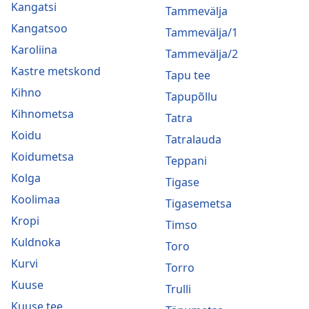
Kangatsi
Tammevälja
Kangatsoo
Tammevälja/1
Karoliina
Tammevälja/2
Kastre metskond
Tapu tee
Kihno
Tapupõllu
Kihnometsa
Tatra
Koidu
Tatralauda
Koidumetsa
Teppani
Kolga
Tigase
Koolimaa
Tigasemetsa
Kropi
Timso
Kuldnoka
Toro
Kurvi
Torro
Kuuse
Trulli
Kuuse tee