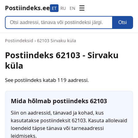
Postiindeks.ee
☰
ET
RU
EN
Otsi
Postiindeksid
›
62103 Sirvaku küla
Postiindeks 62103 - Sirvaku
küla
See postiindeks katab 119 aadressi.
Mida hõlmab postiindeks 62103
Siin on aadressid, tänavad ja kohad, kus
kasutatakse postiindeksit 62103. Kasuta allolevaid
loendeid täpse tänava või tarneaadressi
leidmiseks.