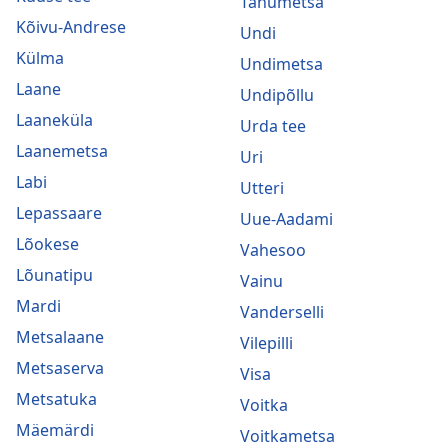
Tänumetsa
Kõivu-Andrese
Undi
Külma
Undimetsa
Laane
Undipõllu
Laaneküla
Urda tee
Laanemetsa
Uri
Labi
Utteri
Lepassaare
Uue-Aadami
Lõokese
Vahesoo
Lõunatipu
Vainu
Mardi
Vanderselli
Metsalaane
Vilepilli
Metsaserva
Visa
Metsatuka
Voitka
Mäemärdi
Voitkametsa