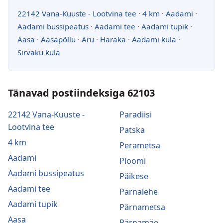
22142 Vana-Kuuste - Lootvina tee
·
4 km
·
Aadami
·
Aadami bussipeatus
·
Aadami tee
·
Aadami tupik
·
Aasa
·
Aasapõllu
·
Aru
·
Haraka
·
Aadami küla
·
Sirvaku küla
Tänavad postiindeksiga 62103
22142 Vana-Kuuste -
Paradiisi
Lootvina tee
Patska
4 km
Perametsa
Aadami
Ploomi
Aadami bussipeatus
Päikese
Aadami tee
Pärnalehe
Aadami tupik
Pärnametsa
Aasa
Pärnamäe