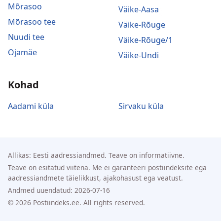
Mõrasoo
Väike-Aasa
Mõrasoo tee
Väike-Rõuge
Nuudi tee
Väike-Rõuge/1
Ojamäe
Väike-Undi
Kohad
Aadami küla
Sirvaku küla
Allikas: Eesti aadressiandmed. Teave on informatiivne.
Teave on esitatud viitena. Me ei garanteeri postiindeksite ega
aadressiandmete täielikkust, ajakohasust ega veatust.
Andmed uuendatud: 2026-07-16
© 2026 Postiindeks.ee. All rights reserved.