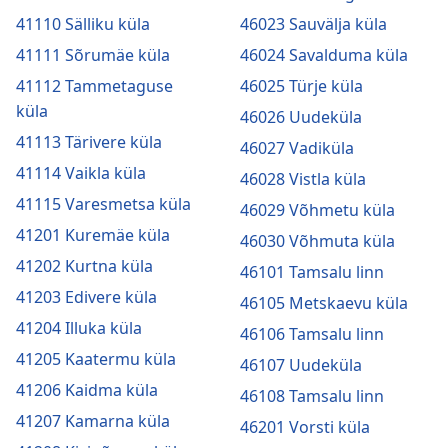
41110 Sälliku küla
46023 Sauvälja küla
41111 Sõrumäe küla
46024 Savalduma küla
41112 Tammetaguse
46025 Türje küla
küla
46026 Uudeküla
41113 Tärivere küla
46027 Vadiküla
41114 Vaikla küla
46028 Vistla küla
41115 Varesmetsa küla
46029 Võhmetu küla
41201 Kuremäe küla
46030 Võhmuta küla
41202 Kurtna küla
46101 Tamsalu linn
41203 Edivere küla
46105 Metskaevu küla
41204 Illuka küla
46106 Tamsalu linn
41205 Kaatermu küla
46107 Uudeküla
41206 Kaidma küla
46108 Tamsalu linn
41207 Kamarna küla
46201 Vorsti küla