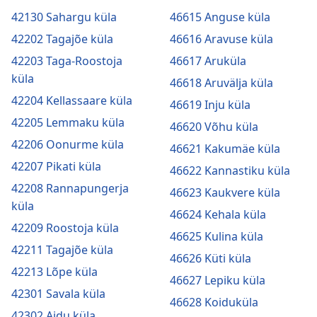
42130 Sahargu küla
46615 Anguse küla
42202 Tagajõe küla
46616 Aravuse küla
42203 Taga-Roostoja
46617 Aruküla
küla
46618 Aruvälja küla
42204 Kellassaare küla
46619 Inju küla
42205 Lemmaku küla
46620 Võhu küla
42206 Oonurme küla
46621 Kakumäe küla
42207 Pikati küla
46622 Kannastiku küla
42208 Rannapungerja
46623 Kaukvere küla
küla
46624 Kehala küla
42209 Roostoja küla
46625 Kulina küla
42211 Tagajõe küla
46626 Küti küla
42213 Lõpe küla
46627 Lepiku küla
42301 Savala küla
46628 Koiduküla
42302 Aidu küla