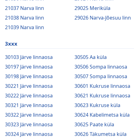
21037 Narva linn
29025 Meriküla
21038 Narva linn
29026 Narva-Jõesuu linn
21039 Narva linn
3xxx
30103 Järve linnaosa
30505 Aa küla
30197 Järve linnaosa
30506 Sompa linnaosa
30198 Järve linnaosa
30507 Sompa linnaosa
30221 Järve linnaosa
30601 Kukruse linnaosa
30222 Järve linnaosa
30621 Kukruse linnaosa
30321 Järve linnaosa
30623 Kukruse küla
30322 Järve linnaosa
30624 Kabelimetsa küla
30323 Järve linnaosa
30625 Paate küla
30324 Järve linnaosa
30626 Täkumetsa küla