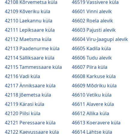
42108 Kõrvemetsa küla
46519 Vassivere küla
42109 Kõveriku küla
46601 Vinni alevik
42110 Laekannu küla
46602 Roela alevik
42111 Lepiksaare küla
46603 Pajusti alevik
42112 Maetsma küla
46604 Viru-Jaagupi alevik
42113 Paadenurme küla
46605 Kadila küla
42114 Sälliksaare küla
46606 Tudu alevik
42115 Tammessaare küla
46607 Piira küla
42116 Vadi küla
46608 Karkuse küla
42117 Änniksaare küla
46609 Mõdriku küla
42118 Jõemetsa küla
46610 Vetiku küla
42119 Kärasi küla
46611 Alavere küla
42120 Piilsi küla
46612 Allika küla
42121 Peressaare küla
46613 Koeravere küla
42122 Kaevussaare küla
46614 Lähtse küla