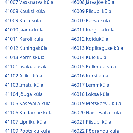
41007 Vasknarva küla
46008 Järvajõe küla
41008 Kauksi küla
46009 Piisupi küla
41009 Kuru küla
46010 Kaeva küla
41010 Jaama küla
46011 Kerguta küla
41011 Karoli küla
46012 Koiduküla
41012 Kuningaküla
46013 Koplitaguse küla
41013 Permisküla
46014 Kuie küla
41101 Iisaku alevik
46015 Kullenga küla
41102 Alliku küla
46016 Kursi küla
41103 Imatu küla
46017 Lemmküla
41104 Jõuga küla
46018 Loksa küla
41105 Kasevälja küla
46019 Metskaevu küla
41106 Koldamäe küla
46020 Naistevälja küla
41107 Lipniku küla
46021 Piisupi küla
41109 Pootsiku küla
46022 Põdrangu küla