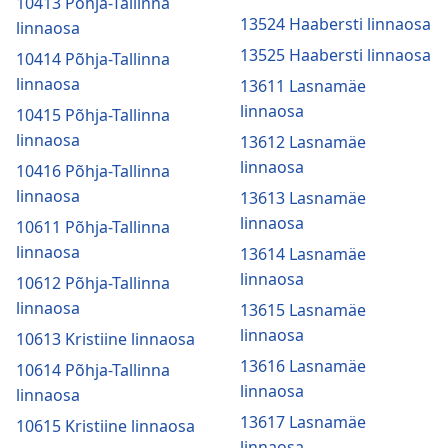
10413 Põhja-Tallinna
13524 Haabersti linnaosa
linnaosa
13525 Haabersti linnaosa
10414 Põhja-Tallinna
linnaosa
13611 Lasnamäe
linnaosa
10415 Põhja-Tallinna
linnaosa
13612 Lasnamäe
linnaosa
10416 Põhja-Tallinna
linnaosa
13613 Lasnamäe
linnaosa
10611 Põhja-Tallinna
linnaosa
13614 Lasnamäe
linnaosa
10612 Põhja-Tallinna
linnaosa
13615 Lasnamäe
linnaosa
10613 Kristiine linnaosa
13616 Lasnamäe
10614 Põhja-Tallinna
linnaosa
linnaosa
13617 Lasnamäe
10615 Kristiine linnaosa
linnaosa