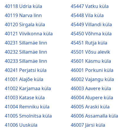
40118 Udria küla
45447 Vatku küla
40119 Narva linn
45448 Vila küla
40120 Sirgala küla
45449 Villandi küla
40121 Viivikonna küla
45450 Võhma küla
40231 Sillamäe linn
45451 Rutja küla
40232 Sillamäe linn
45501 Võsu alevik
40233 Sillamäe linn
45601 Käsmu küla
40241 Perjatsi küla
46001 Porkuni küla
41001 Alajõe küla
46002 Vajangu küla
41002 Karjamaa küla
46003 Aavere küla
41003 Katase küla
46004 Alupere küla
41004 Remniku küla
46005 Araski küla
41005 Smolnitsa küla
46006 Assamalla küla
41006 Uusküla
46007 Järsi küla