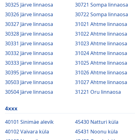
30325 Järve linnaosa
30721 Sompa linnaosa
30326 Järve linnaosa
30722 Sompa linnaosa
30327 Järve linnaosa
31021 Ahtme linnaosa
30328 Järve linnaosa
31022 Ahtme linnaosa
30331 Järve linnaosa
31023 Ahtme linnaosa
30332 Järve linnaosa
31024 Ahtme linnaosa
30333 Järve linnaosa
31025 Ahtme linnaosa
30395 Järve linnaosa
31026 Ahtme linnaosa
30503 Järve linnaosa
31027 Ahtme linnaosa
30504 Järve linnaosa
31221 Oru linnaosa
4xxx
40101 Sinimäe alevik
45430 Natturi küla
40102 Vaivara küla
45431 Noonu küla