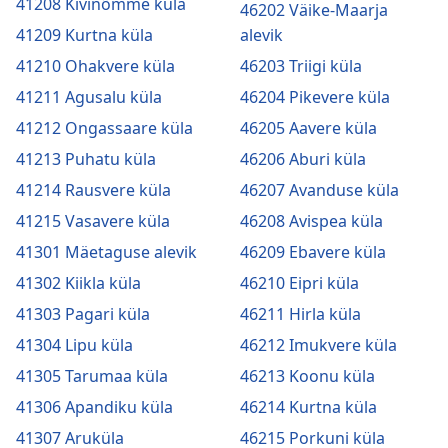
41208 Kivinõmme küla
46202 Väike-Maarja
41209 Kurtna küla
alevik
41210 Ohakvere küla
46203 Triigi küla
41211 Agusalu küla
46204 Pikevere küla
41212 Ongassaare küla
46205 Aavere küla
41213 Puhatu küla
46206 Aburi küla
41214 Rausvere küla
46207 Avanduse küla
41215 Vasavere küla
46208 Avispea küla
41301 Mäetaguse alevik
46209 Ebavere küla
41302 Kiikla küla
46210 Eipri küla
41303 Pagari küla
46211 Hirla küla
41304 Lipu küla
46212 Imukvere küla
41305 Tarumaa küla
46213 Koonu küla
41306 Apandiku küla
46214 Kurtna küla
41307 Aruküla
46215 Porkuni küla