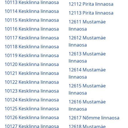
10113 Kesklinna linnaosa
12112 Pirita linnaosa
10114 Kesklinna linnaosa
12113 Pirita linnaosa
10115 Kesklinna linnaosa
12611 Mustamäe
10116 Kesklinna linnaosa
linnaosa
10117 Kesklinna linnaosa
12612 Mustamäe
linnaosa
10118 Kesklinna linnaosa
12613 Mustamäe
10119 Kesklinna linnaosa
linnaosa
10120 Kesklinna linnaosa
12614 Mustamäe
10121 Kesklinna linnaosa
linnaosa
10122 Kesklinna linnaosa
12615 Mustamäe
10123 Kesklinna linnaosa
linnaosa
10124 Kesklinna linnaosa
12616 Mustamäe
10125 Kesklinna linnaosa
linnaosa
10126 Kesklinna linnaosa
12617 Nõmme linnaosa
10127 Kesklinna linnaosa
12618 Mustamäe