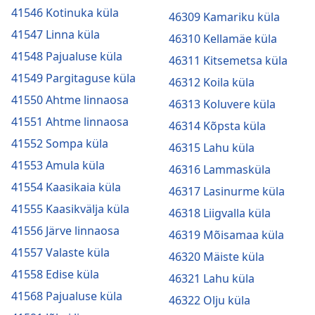
41546 Kotinuka küla
46309 Kamariku küla
41547 Linna küla
46310 Kellamäe küla
41548 Pajualuse küla
46311 Kitsemetsa küla
41549 Pargitaguse küla
46312 Koila küla
41550 Ahtme linnaosa
46313 Koluvere küla
41551 Ahtme linnaosa
46314 Kõpsta küla
41552 Sompa küla
46315 Lahu küla
41553 Amula küla
46316 Lammasküla
41554 Kaasikaia küla
46317 Lasinurme küla
41555 Kaasikvälja küla
46318 Liigvalla küla
41556 Järve linnaosa
46319 Mõisamaa küla
41557 Valaste küla
46320 Mäiste küla
41558 Edise küla
46321 Lahu küla
41568 Pajualuse küla
46322 Olju küla