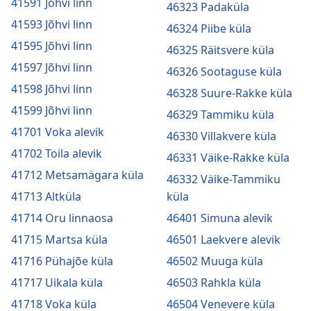
41591 Jõhvi linn
46323 Padaküla
41593 Jõhvi linn
46324 Piibe küla
41595 Jõhvi linn
46325 Räitsvere küla
41597 Jõhvi linn
46326 Sootaguse küla
41598 Jõhvi linn
46328 Suure-Rakke küla
41599 Jõhvi linn
46329 Tammiku küla
41701 Voka alevik
46330 Villakvere küla
41702 Toila alevik
46331 Väike-Rakke küla
41712 Metsamägara küla
46332 Väike-Tammiku
41713 Altküla
küla
41714 Oru linnaosa
46401 Simuna alevik
41715 Martsa küla
46501 Laekvere alevik
41716 Pühajõe küla
46502 Muuga küla
41717 Uikala küla
46503 Rahkla küla
41718 Voka küla
46504 Venevere küla