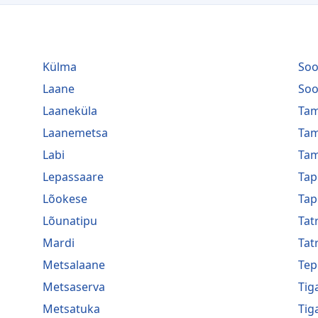
Külma
Soo
Laane
Soo
Laaneküla
Tam
Laanemetsa
Tam
Labi
Tam
Lepassaare
Tap
Lõokese
Tap
Lõunatipu
Tat
Mardi
Tat
Metsalaane
Tep
Metsaserva
Tig
Metsatuka
Tig