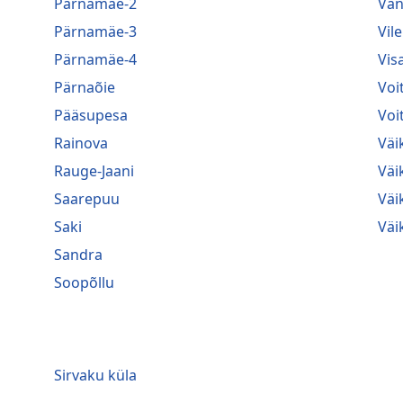
Pärnamäe-2
Van
Pärnamäe-3
Vile
Pärnamäe-4
Vis
Pärnaõie
Voi
Pääsupesa
Voi
Rainova
Väi
Rauge-Jaani
Väi
Saarepuu
Väi
Saki
Väi
Sandra
Soopõllu
Sirvaku küla