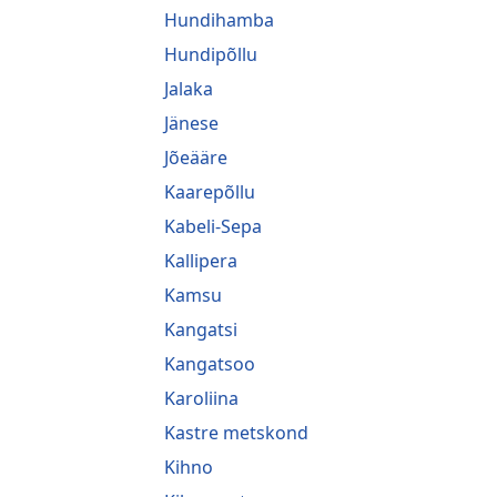
Hundihamba
Hundipõllu
Jalaka
Jänese
Jõeääre
Kaarepõllu
Kabeli-Sepa
Kallipera
Kamsu
Kangatsi
Kangatsoo
Karoliina
Kastre metskond
Kihno