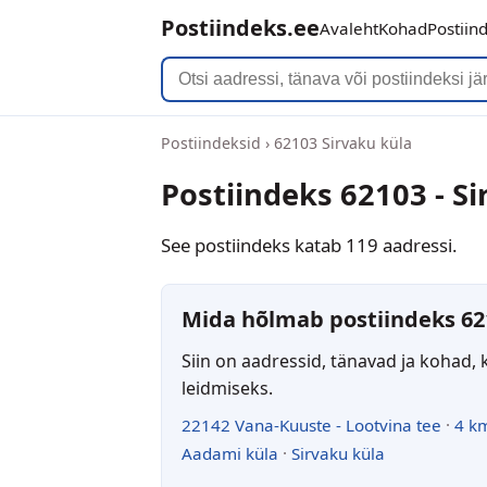
Postiindeks.ee
Avaleht
Kohad
Postiin
Postiindeksid
›
62103 Sirvaku küla
Postiindeks 62103 - Si
See postiindeks katab 119 aadressi.
Mida hõlmab postiindeks 62
Siin on aadressid, tänavad ja kohad, 
leidmiseks.
22142 Vana-Kuuste - Lootvina tee
·
4 k
Aadami küla
·
Sirvaku küla