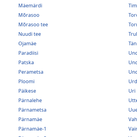
Mäemärdi
Tim
Mõrasoo
Tor
Mõrasoo tee
Tor
Nuudi tee
Trul
Ojamäe
Tän
Paradiisi
Und
Patska
Und
Perametsa
Und
Ploomi
Urd
Päikese
Uri
Pärnalehe
Utt
Pärnametsa
Uue
Pärnamäe
Va
Pärnamäe-1
Vai