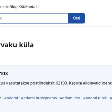
deksid
Blogi
KKK
Kontakt
Otsi
rvaku küla
103
kus kasutatakse postiindeksit 62103. Kasuta allolevaid loen
m
·
Aadami
·
Aadami bussipeatus
·
Aadami tee
·
Aadami tupik
·
A