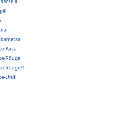
derselli
pilli
a
tka
tkametsa
ke-Aasa
ke-Rõuge
ke-Rõuge/1
ke-Undi