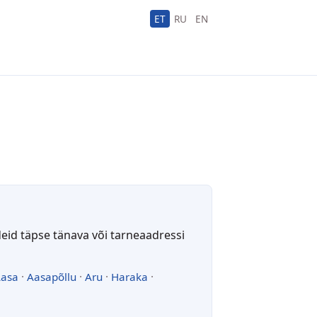
ET
RU
EN
deid täpse tänava või tarneaadressi
asa
·
Aasapõllu
·
Aru
·
Haraka
·