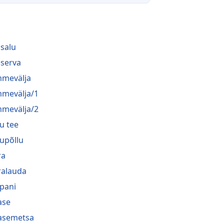
salu
serva
mevälja
mevälja/1
mevälja/2
u tee
upõllu
ra
ralauda
pani
ase
asemetsa