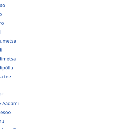
so
o
ro
li
umetsa
i
imetsa
ipõllu
a tee
eri
-Aadami
hesoo
nu