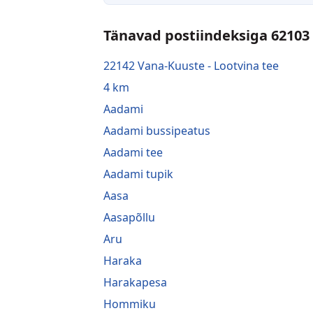
Tänavad postiindeksiga 62103
22142 Vana-Kuuste - Lootvina tee
4 km
Aadami
Aadami bussipeatus
Aadami tee
Aadami tupik
Aasa
Aasapõllu
Aru
Haraka
Harakapesa
Hommiku