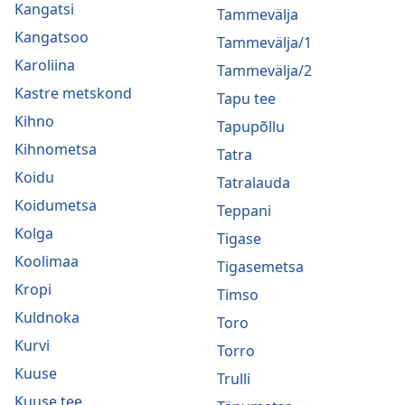
Kangatsi
Tammevälja
Kangatsoo
Tammevälja/1
Karoliina
Tammevälja/2
Kastre metskond
Tapu tee
Kihno
Tapupõllu
Kihnometsa
Tatra
Koidu
Tatralauda
Koidumetsa
Teppani
Kolga
Tigase
Koolimaa
Tigasemetsa
Kropi
Timso
Kuldnoka
Toro
Kurvi
Torro
Kuuse
Trulli
Kuuse tee