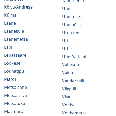
Tänumetsa
Kõivu-Andrese
Undi
Külma
Undimetsa
Laane
Undipõllu
Laaneküla
Urda tee
Laanemetsa
Uri
Labi
Utteri
Lepassaare
Uue-Aadami
Lõokese
Vahesoo
Lõunatipu
Vainu
Mardi
Vanderselli
Metsalaane
Vilepilli
Metsaserva
Visa
Metsatuka
Voitka
Mäemärdi
Voitkametsa