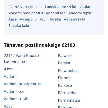
22142 Vana-Kuuste - Lootvina tee
·
4 km
·
Aadami
·
Aadami bussipeatus
·
Aadami tee
·
Aadami tupik
·
Aasa
·
Aasapõllu
·
Aru
·
Haraka
·
Aadami küla
·
Sirvaku küla
Tänavad postiindeksiga 62103
22142 Vana-Kuuste -
Paradiisi
Lootvina tee
Patska
4 km
Perametsa
Aadami
Ploomi
Aadami bussipeatus
Päikese
Aadami tee
Pärnalehe
Aadami tupik
Pärnametsa
Aasa
Pärnamäe