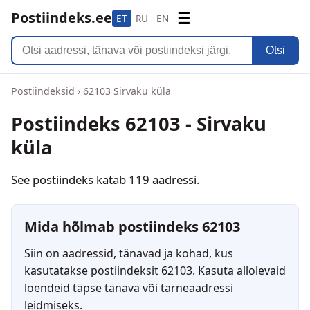
Postiindeks.ee
☰
ET
RU
EN
Otsi
Postiindeksid
›
62103 Sirvaku küla
Postiindeks 62103 - Sirvaku
küla
See postiindeks katab 119 aadressi.
Mida hõlmab postiindeks 62103
Siin on aadressid, tänavad ja kohad, kus
kasutatakse postiindeksit 62103. Kasuta allolevaid
loendeid täpse tänava või tarneaadressi
leidmiseks.