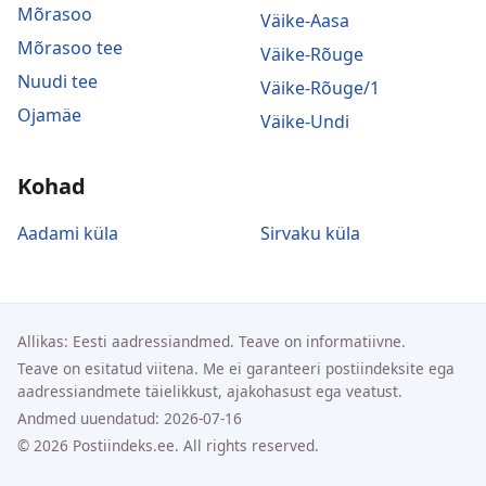
Mõrasoo
Väike-Aasa
Mõrasoo tee
Väike-Rõuge
Nuudi tee
Väike-Rõuge/1
Ojamäe
Väike-Undi
Kohad
Aadami küla
Sirvaku küla
Allikas: Eesti aadressiandmed. Teave on informatiivne.
Teave on esitatud viitena. Me ei garanteeri postiindeksite ega
aadressiandmete täielikkust, ajakohasust ega veatust.
Andmed uuendatud: 2026-07-16
© 2026 Postiindeks.ee. All rights reserved.