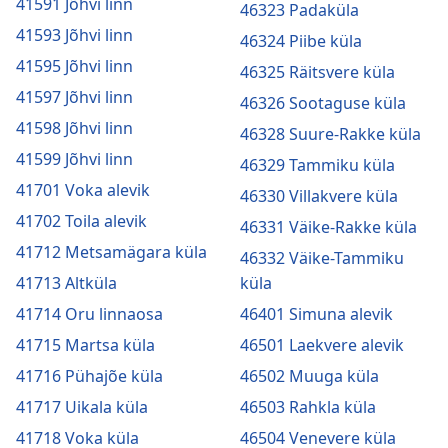
41591 Jõhvi linn
46323 Padaküla
41593 Jõhvi linn
46324 Piibe küla
41595 Jõhvi linn
46325 Räitsvere küla
41597 Jõhvi linn
46326 Sootaguse küla
41598 Jõhvi linn
46328 Suure-Rakke küla
41599 Jõhvi linn
46329 Tammiku küla
41701 Voka alevik
46330 Villakvere küla
41702 Toila alevik
46331 Väike-Rakke küla
41712 Metsamägara küla
46332 Väike-Tammiku
41713 Altküla
küla
41714 Oru linnaosa
46401 Simuna alevik
41715 Martsa küla
46501 Laekvere alevik
41716 Pühajõe küla
46502 Muuga küla
41717 Uikala küla
46503 Rahkla küla
41718 Voka küla
46504 Venevere küla