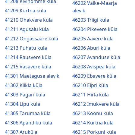
41208 Kivinõmme küla
46202 Väike-Maarja
41209 Kurtna küla
alevik
41210 Ohakvere küla
46203 Triigi küla
41211 Agusalu küla
46204 Pikevere küla
41212 Ongassaare küla
46205 Aavere küla
41213 Puhatu küla
46206 Aburi küla
41214 Rausvere küla
46207 Avanduse küla
41215 Vasavere küla
46208 Avispea küla
41301 Mäetaguse alevik
46209 Ebavere küla
41302 Kiikla küla
46210 Eipri küla
41303 Pagari küla
46211 Hirla küla
41304 Lipu küla
46212 Imukvere küla
41305 Tarumaa küla
46213 Koonu küla
41306 Apandiku küla
46214 Kurtna küla
41307 Aruküla
46215 Porkuni küla