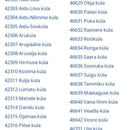
46629 Obja küla
42303 Aidu-Liiva küla
46630 Palasi küla
42304 Aidu-Nõmme küla
46631 Puka küla
42305 Aidu-Sooküla
46632 Rasivere küla
42306 Aruküla
46633 Ristiküla
42307 Arupäälse küla
46634 Rünga küla
42308 Aruvälja küla
46635 Saara küla
42309 Hirmuse küla
46636 Soonuka küla
42310 Koolma küla
46637 Suigu küla
42311 Kulja küla
46638 Tammiku küla
42312 Lümatu küla
46639 Mäetaguse küla
42313 Mehide küla
46640 Vana-Vinni küla
42314 Oandu küla
46641 Veadla küla
42315 Ojamaa küla
46642 Voore küla
42316 Piilse küla
46701 Ulvi küla