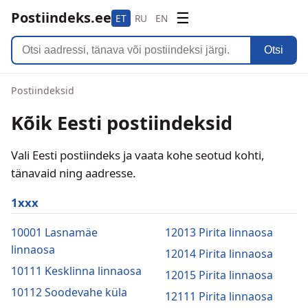
Postiindeks.ee
☰
ET
RU
EN
Otsi
Postiindeksid
Kõik Eesti postiindeksid
Vali Eesti postiindeks ja vaata kohe seotud kohti,
tänavaid ning aadresse.
1xxx
10001 Lasnamäe
12013 Pirita linnaosa
linnaosa
12014 Pirita linnaosa
10111 Kesklinna linnaosa
12015 Pirita linnaosa
10112 Soodevahe küla
12111 Pirita linnaosa