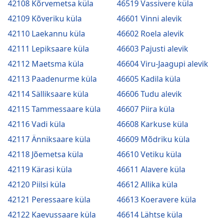
42108 Kõrvemetsa küla
46519 Vassivere küla
42109 Kõveriku küla
46601 Vinni alevik
42110 Laekannu küla
46602 Roela alevik
42111 Lepiksaare küla
46603 Pajusti alevik
42112 Maetsma küla
46604 Viru-Jaagupi alevik
42113 Paadenurme küla
46605 Kadila küla
42114 Sälliksaare küla
46606 Tudu alevik
42115 Tammessaare küla
46607 Piira küla
42116 Vadi küla
46608 Karkuse küla
42117 Änniksaare küla
46609 Mõdriku küla
42118 Jõemetsa küla
46610 Vetiku küla
42119 Kärasi küla
46611 Alavere küla
42120 Piilsi küla
46612 Allika küla
42121 Peressaare küla
46613 Koeravere küla
42122 Kaevussaare küla
46614 Lähtse küla