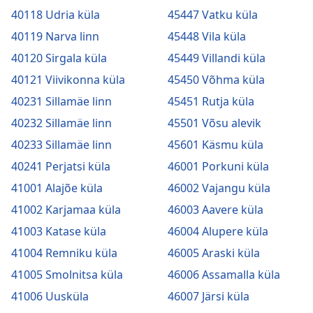
40118 Udria küla
45447 Vatku küla
40119 Narva linn
45448 Vila küla
40120 Sirgala küla
45449 Villandi küla
40121 Viivikonna küla
45450 Võhma küla
40231 Sillamäe linn
45451 Rutja küla
40232 Sillamäe linn
45501 Võsu alevik
40233 Sillamäe linn
45601 Käsmu küla
40241 Perjatsi küla
46001 Porkuni küla
41001 Alajõe küla
46002 Vajangu küla
41002 Karjamaa küla
46003 Aavere küla
41003 Katase küla
46004 Alupere küla
41004 Remniku küla
46005 Araski küla
41005 Smolnitsa küla
46006 Assamalla küla
41006 Uusküla
46007 Järsi küla