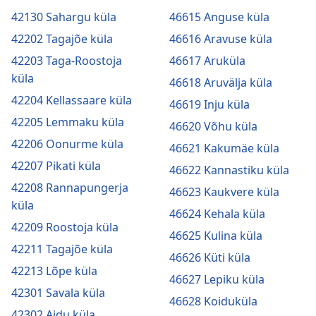
42130 Sahargu küla
46615 Anguse küla
42202 Tagajõe küla
46616 Aravuse küla
42203 Taga-Roostoja
46617 Aruküla
küla
46618 Aruvälja küla
42204 Kellassaare küla
46619 Inju küla
42205 Lemmaku küla
46620 Võhu küla
42206 Oonurme küla
46621 Kakumäe küla
42207 Pikati küla
46622 Kannastiku küla
42208 Rannapungerja
46623 Kaukvere küla
küla
46624 Kehala küla
42209 Roostoja küla
46625 Kulina küla
42211 Tagajõe küla
46626 Küti küla
42213 Lõpe küla
46627 Lepiku küla
42301 Savala küla
46628 Koiduküla
42302 Aidu küla