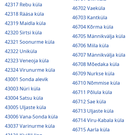
42317 Rebu küla
46702 Vaeküla
42318 Rääsa küla
46703 Kantküla
42319 Maidla küla
46704 Kõrma küla
42320 Sirtsi küla
46705 Männikvälja küla
42321 Soonurme küla
46706 Miila küla
42322 Uniküla
46707 Männikvälja küla
42323 Veneoja küla
46708 Mõedaka küla
42324 Virunurme küla
46709 Nurkse küla
43001 Sonda alevik
46710 Nõmmise küla
43003 Nüri küla
46711 Põlula küla
43004 Satsu küla
46712 Sae küla
43005 Uljaste küla
46713 Uljaste küla
43006 Vana-Sonda küla
46714 Viru-Kabala küla
43037 Varinurme küla
46715 Aarla küla