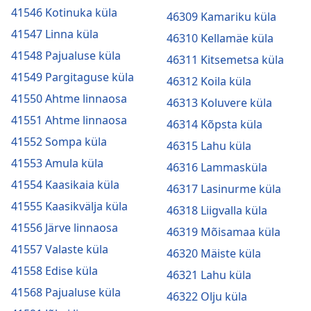
41546 Kotinuka küla
46309 Kamariku küla
41547 Linna küla
46310 Kellamäe küla
41548 Pajualuse küla
46311 Kitsemetsa küla
41549 Pargitaguse küla
46312 Koila küla
41550 Ahtme linnaosa
46313 Koluvere küla
41551 Ahtme linnaosa
46314 Kõpsta küla
41552 Sompa küla
46315 Lahu küla
41553 Amula küla
46316 Lammasküla
41554 Kaasikaia küla
46317 Lasinurme küla
41555 Kaasikvälja küla
46318 Liigvalla küla
41556 Järve linnaosa
46319 Mõisamaa küla
41557 Valaste küla
46320 Mäiste küla
41558 Edise küla
46321 Lahu küla
41568 Pajualuse küla
46322 Olju küla