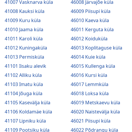
41007 Vasknarva küla
46008 Järvajõe küla
41008 Kauksi küla
46009 Piisupi küla
41009 Kuru küla
46010 Kaeva küla
41010 Jaama küla
46011 Kerguta küla
41011 Karoli küla
46012 Koiduküla
41012 Kuningaküla
46013 Koplitaguse küla
41013 Permisküla
46014 Kuie küla
41101 Iisaku alevik
46015 Kullenga küla
41102 Alliku küla
46016 Kursi küla
41103 Imatu küla
46017 Lemmküla
41104 Jõuga küla
46018 Loksa küla
41105 Kasevälja küla
46019 Metskaevu küla
41106 Koldamäe küla
46020 Naistevälja küla
41107 Lipniku küla
46021 Piisupi küla
41109 Pootsiku küla
46022 Põdrangu küla