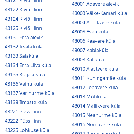
43121 Kiviõli linn
48001 Adavere alevik
43122 Kiviõli linn
48003 Väike-Kamari küla
43124 Kiviõli linn
48004 Annikvere küla
43125 Kiviõli linn
48005 Esku küla
43131 Erra alevik
48006 Kaavere küla
43132 Irvala küla
48007 Kablaküla
43133 Salaküla
48008 Kaliküla
43134 Erra-Liiva küla
48010 Alastvere küla
43135 Koljala küla
48011 Kuningamäe küla
43136 Vainu küla
48012 Lebavere küla
43137 Varinurme küla
48013 Mõhküla
43138 Ilmaste küla
48014 Mällikvere küla
43221 Püssi linn
48015 Neanurme küla
43222 Püssi linn
48016 Nõmavere küla
43225 Lohkuse küla
48017 Pauastvere küla