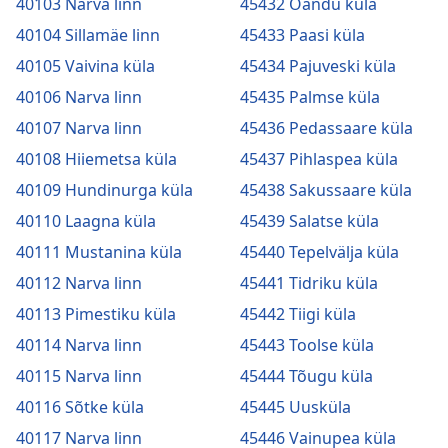
40103 Narva linn
45432 Oandu küla
40104 Sillamäe linn
45433 Paasi küla
40105 Vaivina küla
45434 Pajuveski küla
40106 Narva linn
45435 Palmse küla
40107 Narva linn
45436 Pedassaare küla
40108 Hiiemetsa küla
45437 Pihlaspea küla
40109 Hundinurga küla
45438 Sakussaare küla
40110 Laagna küla
45439 Salatse küla
40111 Mustanina küla
45440 Tepelvälja küla
40112 Narva linn
45441 Tidriku küla
40113 Pimestiku küla
45442 Tiigi küla
40114 Narva linn
45443 Toolse küla
40115 Narva linn
45444 Tõugu küla
40116 Sõtke küla
45445 Uusküla
40117 Narva linn
45446 Vainupea küla