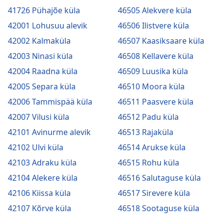
41726 Pühajõe küla
46505 Alekvere küla
42001 Lohusuu alevik
46506 Ilistvere küla
42002 Kalmaküla
46507 Kaasiksaare küla
42003 Ninasi küla
46508 Kellavere küla
42004 Raadna küla
46509 Luusika küla
42005 Separa küla
46510 Moora küla
42006 Tammispää küla
46511 Paasvere küla
42007 Vilusi küla
46512 Padu küla
42101 Avinurme alevik
46513 Rajaküla
42102 Ulvi küla
46514 Arukse küla
42103 Adraku küla
46515 Rohu küla
42104 Alekere küla
46516 Salutaguse küla
42106 Kiissa küla
46517 Sirevere küla
42107 Kõrve küla
46518 Sootaguse küla