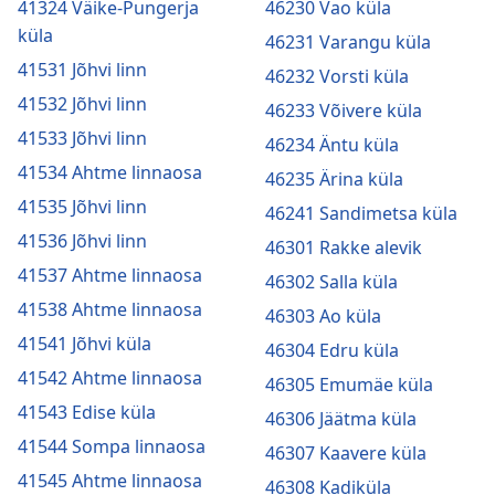
41324 Väike-Pungerja
46230 Vao küla
küla
46231 Varangu küla
41531 Jõhvi linn
46232 Vorsti küla
41532 Jõhvi linn
46233 Võivere küla
41533 Jõhvi linn
46234 Äntu küla
41534 Ahtme linnaosa
46235 Ärina küla
41535 Jõhvi linn
46241 Sandimetsa küla
41536 Jõhvi linn
46301 Rakke alevik
41537 Ahtme linnaosa
46302 Salla küla
41538 Ahtme linnaosa
46303 Ao küla
41541 Jõhvi küla
46304 Edru küla
41542 Ahtme linnaosa
46305 Emumäe küla
41543 Edise küla
46306 Jäätma küla
41544 Sompa linnaosa
46307 Kaavere küla
41545 Ahtme linnaosa
46308 Kadiküla