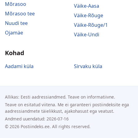
Mõrasoo
Väike-Aasa
Mõrasoo tee
Väike-Rõuge
Nuudi tee
Väike-Rõuge/1
Ojamäe
Väike-Undi
Kohad
Aadami küla
Sirvaku küla
Allikas: Eesti aadressiandmed. Teave on informatiivne.
Teave on esitatud viitena. Me ei garanteeri postiindeksite ega
aadressiandmete täielikkust, ajakohasust ega veatust.
Andmed uuendatud: 2026-07-16
© 2026 Postiindeks.ee. All rights reserved.