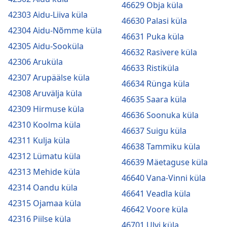
46629 Obja küla
42303 Aidu-Liiva küla
46630 Palasi küla
42304 Aidu-Nõmme küla
46631 Puka küla
42305 Aidu-Sooküla
46632 Rasivere küla
42306 Aruküla
46633 Ristiküla
42307 Arupäälse küla
46634 Rünga küla
42308 Aruvälja küla
46635 Saara küla
42309 Hirmuse küla
46636 Soonuka küla
42310 Koolma küla
46637 Suigu küla
42311 Kulja küla
46638 Tammiku küla
42312 Lümatu küla
46639 Mäetaguse küla
42313 Mehide küla
46640 Vana-Vinni küla
42314 Oandu küla
46641 Veadla küla
42315 Ojamaa küla
46642 Voore küla
42316 Piilse küla
46701 Ulvi küla