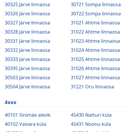
30325 Järve linnaosa
30721 Sompa linnaosa
30326 Järve linnaosa
30722 Sompa linnaosa
30327 Järve linnaosa
31021 Ahtme linnaosa
30328 Järve linnaosa
31022 Ahtme linnaosa
30331 Järve linnaosa
31023 Ahtme linnaosa
30332 Järve linnaosa
31024 Ahtme linnaosa
30333 Järve linnaosa
31025 Ahtme linnaosa
30395 Järve linnaosa
31026 Ahtme linnaosa
30503 Järve linnaosa
31027 Ahtme linnaosa
30504 Järve linnaosa
31221 Oru linnaosa
4xxx
40101 Sinimäe alevik
45430 Natturi küla
40102 Vaivara küla
45431 Noonu küla