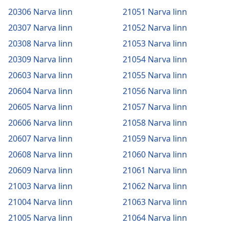
20306 Narva linn
21051 Narva linn
20307 Narva linn
21052 Narva linn
20308 Narva linn
21053 Narva linn
20309 Narva linn
21054 Narva linn
20603 Narva linn
21055 Narva linn
20604 Narva linn
21056 Narva linn
20605 Narva linn
21057 Narva linn
20606 Narva linn
21058 Narva linn
20607 Narva linn
21059 Narva linn
20608 Narva linn
21060 Narva linn
20609 Narva linn
21061 Narva linn
21003 Narva linn
21062 Narva linn
21004 Narva linn
21063 Narva linn
21005 Narva linn
21064 Narva linn