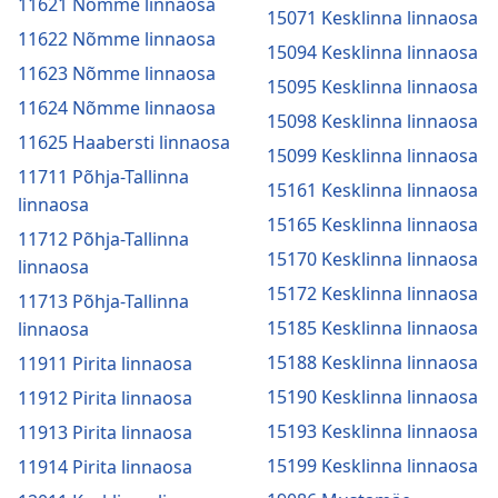
11621 Nõmme linnaosa
15071 Kesklinna linnaosa
11622 Nõmme linnaosa
15094 Kesklinna linnaosa
11623 Nõmme linnaosa
15095 Kesklinna linnaosa
11624 Nõmme linnaosa
15098 Kesklinna linnaosa
11625 Haabersti linnaosa
15099 Kesklinna linnaosa
11711 Põhja-Tallinna
15161 Kesklinna linnaosa
linnaosa
15165 Kesklinna linnaosa
11712 Põhja-Tallinna
15170 Kesklinna linnaosa
linnaosa
15172 Kesklinna linnaosa
11713 Põhja-Tallinna
15185 Kesklinna linnaosa
linnaosa
15188 Kesklinna linnaosa
11911 Pirita linnaosa
15190 Kesklinna linnaosa
11912 Pirita linnaosa
15193 Kesklinna linnaosa
11913 Pirita linnaosa
15199 Kesklinna linnaosa
11914 Pirita linnaosa