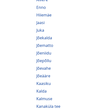
Enno
Hiiemäe
Jaasi
Juka
Jõekalda
Jõematto
Jõeniidu
Jõepõllu
Jõevahe
Jõeääre
Kaasiku
Kalda
Kalmuse
Kanaküla tee