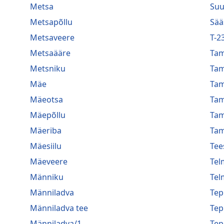
Metsa
Suu
Metsapõllu
Sää
Metsaveere
T-2
Metsaääre
Ta
Metsniku
Ta
Mäe
Ta
Mäeotsa
Ta
Mäepõllu
Ta
Mäeriba
Tam
Mäesiilu
Tee
Mäeveere
Tel
Männiku
Tel
Männiladva
Te
Männiladva tee
Te
Männiladva/1
Te