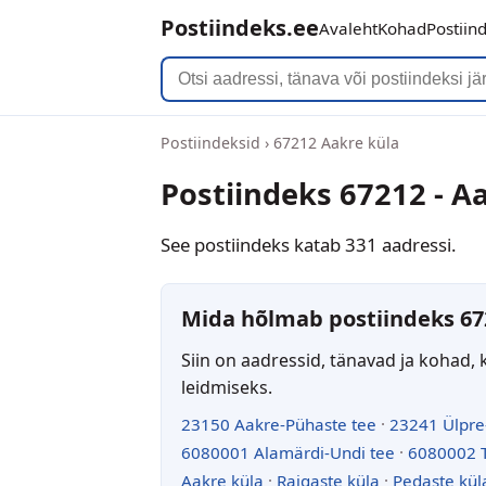
Postiindeks.ee
Avaleht
Kohad
Postiin
Postiindeksid
›
67212 Aakre küla
Postiindeks 67212 - A
See postiindeks katab 331 aadressi.
Mida hõlmab postiindeks 67
Siin on aadressid, tänavad ja kohad, 
leidmiseks.
23150 Aakre-Pühaste tee
·
23241 Ülpre
6080001 Alamärdi-Undi tee
·
6080002 T
Aakre küla
·
Raigaste küla
·
Pedaste kül