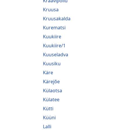
Kraavipõllu
Kruusa
Kruusakalda
Kurematsi
Kuukiire
Kuukiire/1
Kuuseladva
Kuusiku
Käre
Kärejõe
Külaotsa
Külatee
Kütti
Küüni
Lalli