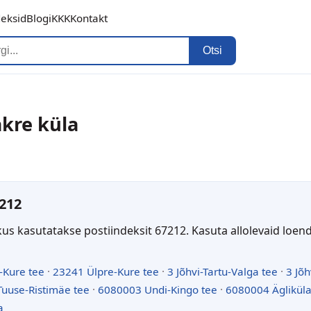
deksid
Blogi
KKK
Kontakt
Otsi
akre küla
212
kus kasutatakse postiindeksit 67212. Kasuta allolevaid loen
-Kure tee
·
23241 Ülpre-Kure tee
·
3 Jõhvi-Tartu-Valga tee
·
3 Jõh
uuse-Ristimäe tee
·
6080003 Undi-Kingo tee
·
6080004 Ägliküla
a