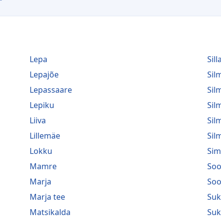
Lepa
Sill
Lepajõe
Si
Lepassaare
Sil
Lepiku
Sil
Liiva
Sil
Lillemäe
Sil
Lokku
Sim
Mamre
Soo
Marja
Soo
Marja tee
Suk
Matsikalda
Suk