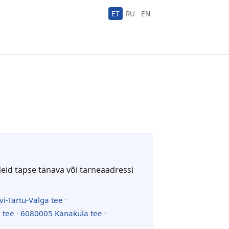
ET
RU
EN
deid täpse tänava või tarneaadressi
vi-Tartu-Valga tee
·
 tee
·
6080005 Kanaküla tee
·