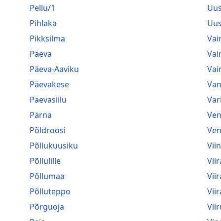
Pellu/1
Uus
Pihlaka
Uus
Pikksilma
Vai
Päeva
Vai
Päeva-Aaviku
Vai
Päevakese
Van
Päevasiilu
Var
Pärna
Ven
Põldroosi
Ven
Põllukuusiku
Vii
Põllulille
Viir
Põllumaa
Vii
Põlluteppo
Vii
Põrguoja
Viir