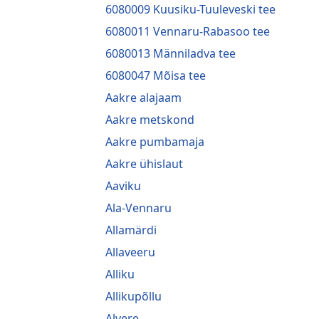
6080009 Kuusiku-Tuuleveski tee
6080011 Vennaru-Rabasoo tee
6080013 Männiladva tee
6080047 Mõisa tee
Aakre alajaam
Aakre metskond
Aakre pumbamaja
Aakre ühislaut
Aaviku
Ala-Vennaru
Allamärdi
Allaveeru
Alliku
Allikupõllu
Alvere