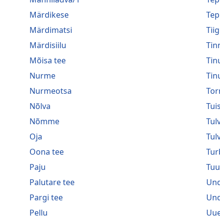
Märdikese
Tep
Märdimatsi
Tiig
Märdisiilu
Tin
Mõisa tee
Tin
Nurme
Tin
Nurmeotsa
Tor
Nõlva
Tui
Nõmme
Tulv
Oja
Tul
Oona tee
Tur
Paju
Tuu
Palutare tee
Und
Pargi tee
Und
Pellu
Uue