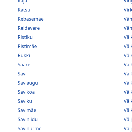
Raja
Vin
Ratsu
Vir
Rebasemäe
Väh
Reidevere
Väh
Ristiku
Väi
Ristimäe
Väi
Rukki
Väi
Saare
Väi
Savi
Väi
Saviaugu
Väi
Savikoa
Väi
Saviku
Väi
Savimäe
Väik
Saviniidu
Väl
Savinurme
Väl