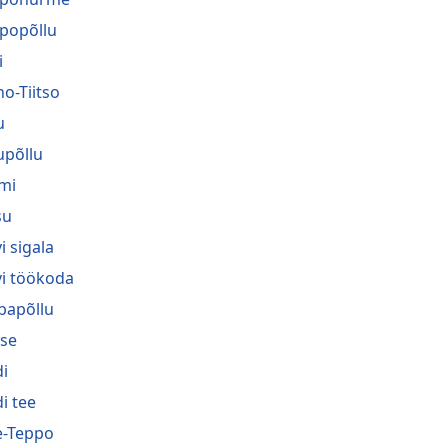
popõllu
i
no-Tiitso
u
upõllu
mi
su
i sigala
vi töökoda
bapõllu
se
i
i tee
-Teppo