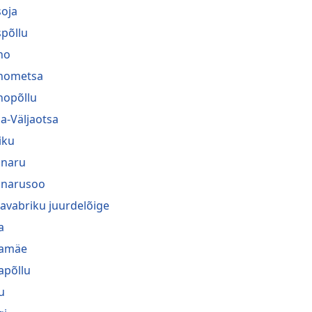
oja
põllu
no
nometsa
nopõllu
a-Väljaotsa
iku
naru
narusoo
navabriku juurdelõige
a
ramäe
rapõllu
u