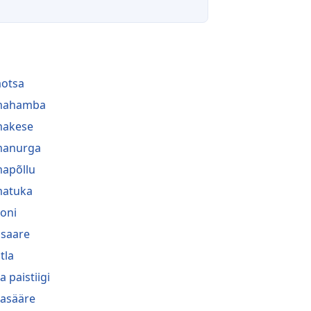
aotsa
lmahamba
makese
manurga
mapõllu
matuka
oni
saare
tla
a paistiigi
asääre