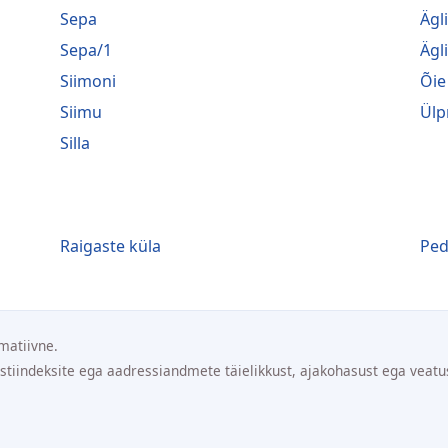
Sepa
Ägl
Sepa/1
Ägl
Siimoni
Õie
Siimu
Ülp
Silla
Raigaste küla
Ped
matiivne.
ostiindeksite ega aadressiandmete täielikkust, ajakohasust ega veatu