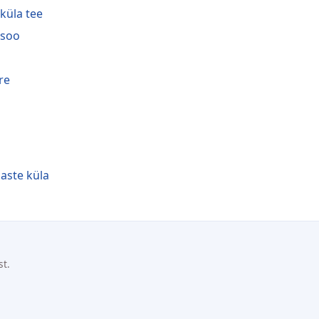
iküla tee
isoo
re
aste küla
st.