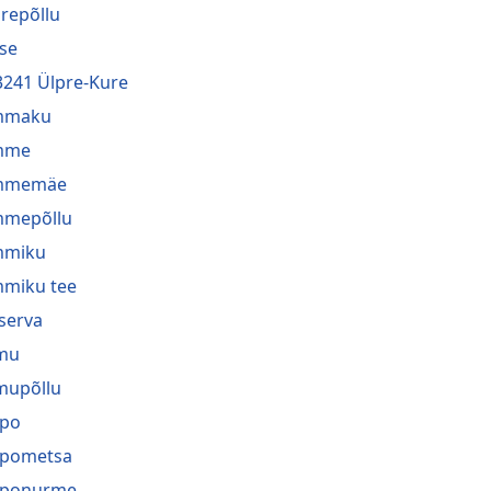
repõllu
se
3241 Ülpre-Kure
mmaku
mme
mmemäe
mmepõllu
mmiku
miku tee
serva
mu
mupõllu
ppo
ppometsa
pponurme