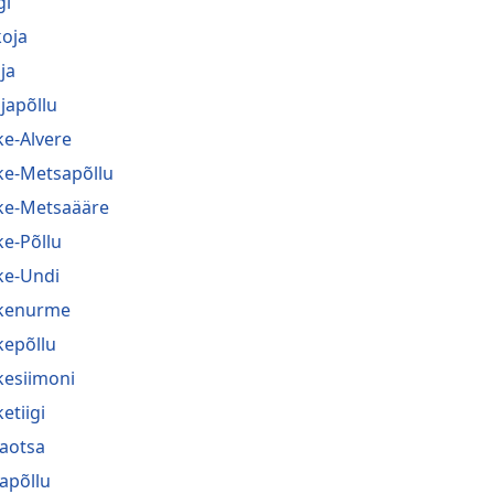
gi
koja
ja
japõllu
ke-Alvere
ke-Metsapõllu
ke-Metsaääre
ke-Põllu
ke-Undi
kenurme
kepõllu
kesiimoni
etiigi
jaotsa
japõllu