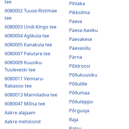
tee
Pihlaka
6080002 Tuuse-Ristimäe
Pikksilma
tee
Päeva
6080003 Undi-Kingo tee
Päeva-Aaviku
6080004 Ägliküla tee
Päevakese
6080005 Kanaküla tee
Päevasiilu
6080007 Palutare tee
Pärna
6080009 Kuusiku-
Põldroosi
Tuuleveski tee
Põllukuusiku
6080011 Vennaru-
Põllulille
Rabasoo tee
Põllumaa
6080013 Männiladva tee
Põlluteppo
6080047 Mõisa tee
Põrguoja
Aakre alajaam
Raja
Aakre metskond
Ratsu