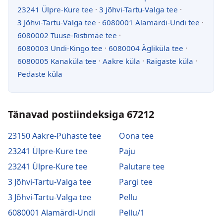
23241 Ülpre-Kure tee
·
3 Jõhvi-Tartu-Valga tee
·
3 Jõhvi-Tartu-Valga tee
·
6080001 Alamärdi-Undi tee
·
6080002 Tuuse-Ristimäe tee
·
6080003 Undi-Kingo tee
·
6080004 Ägliküla tee
·
6080005 Kanaküla tee
·
Aakre küla
·
Raigaste küla
·
Pedaste küla
Tänavad postiindeksiga 67212
23150 Aakre-Pühaste tee
Oona tee
23241 Ülpre-Kure tee
Paju
23241 Ülpre-Kure tee
Palutare tee
3 Jõhvi-Tartu-Valga tee
Pargi tee
3 Jõhvi-Tartu-Valga tee
Pellu
6080001 Alamärdi-Undi
Pellu/1