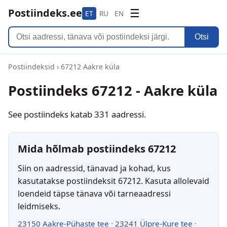
Postiindeks.ee
☰
ET
RU
EN
Otsi
Postiindeksid
›
67212 Aakre küla
Postiindeks 67212 - Aakre küla
See postiindeks katab 331 aadressi.
Mida hõlmab postiindeks 67212
Siin on aadressid, tänavad ja kohad, kus
kasutatakse postiindeksit 67212. Kasuta allolevaid
loendeid täpse tänava või tarneaadressi
leidmiseks.
23150 Aakre-Pühaste tee
·
23241 Ülpre-Kure tee
·