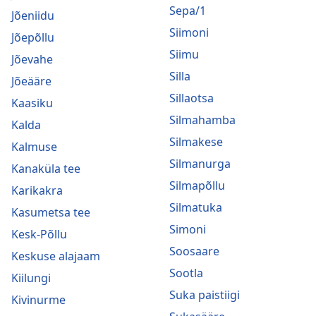
Sepa/1
Jõeniidu
Siimoni
Jõepõllu
Siimu
Jõevahe
Silla
Jõeääre
Sillaotsa
Kaasiku
Silmahamba
Kalda
Silmakese
Kalmuse
Silmanurga
Kanaküla tee
Silmapõllu
Karikakra
Silmatuka
Kasumetsa tee
Simoni
Kesk-Põllu
Soosaare
Keskuse alajaam
Sootla
Kiilungi
Suka paistiigi
Kivinurme