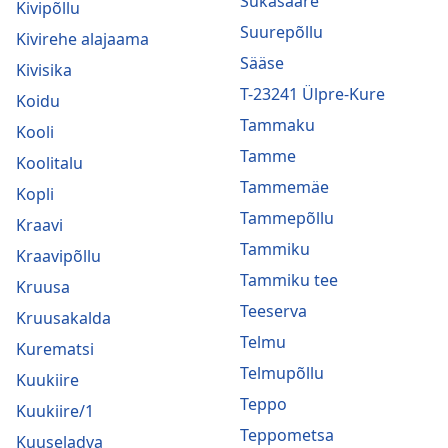
Sukasääre
Kivipõllu
Suurepõllu
Kivirehe alajaama
Sääse
Kivisika
T-23241 Ülpre-Kure
Koidu
Tammaku
Kooli
Tamme
Koolitalu
Tammemäe
Kopli
Tammepõllu
Kraavi
Tammiku
Kraavipõllu
Tammiku tee
Kruusa
Teeserva
Kruusakalda
Telmu
Kurematsi
Telmupõllu
Kuukiire
Teppo
Kuukiire/1
Teppometsa
Kuuseladva