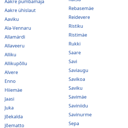
Aakre pumbamaja
Rebasemäe
Aakre ühislaut
Reidevere
Aaviku
Ristiku
Ala-Vennaru
Ristimäe
Allamärdi
Rukki
Allaveeru
Saare
Alliku
Savi
Allikupõllu
Saviaugu
Alvere
Savikoa
Enno
Saviku
Hiiemäe
Savimäe
Jaasi
Saviniidu
Juka
Savinurme
Jõekalda
Sepa
Jõematto