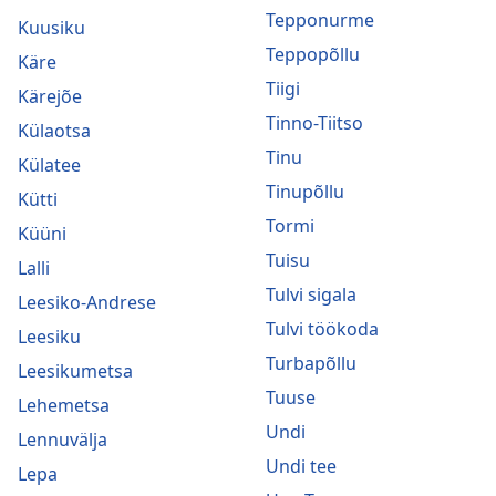
Tepponurme
Kuusiku
Teppopõllu
Käre
Tiigi
Kärejõe
Tinno-Tiitso
Külaotsa
Tinu
Külatee
Tinupõllu
Kütti
Tormi
Küüni
Tuisu
Lalli
Tulvi sigala
Leesiko-Andrese
Tulvi töökoda
Leesiku
Turbapõllu
Leesikumetsa
Tuuse
Lehemetsa
Undi
Lennuvälja
Undi tee
Lepa