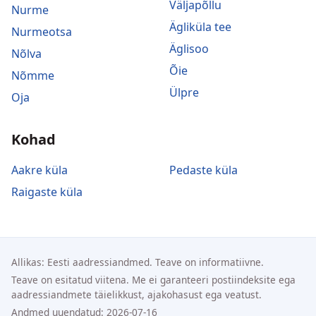
Väljapõllu
Nurme
Ägliküla tee
Nurmeotsa
Äglisoo
Nõlva
Õie
Nõmme
Ülpre
Oja
Kohad
Aakre küla
Pedaste küla
Raigaste küla
Allikas: Eesti aadressiandmed. Teave on informatiivne.
Teave on esitatud viitena. Me ei garanteeri postiindeksite ega
aadressiandmete täielikkust, ajakohasust ega veatust.
Andmed uuendatud: 2026-07-16