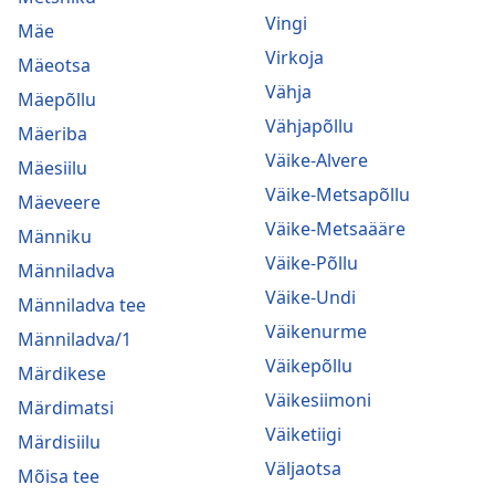
Vingi
Mäe
Virkoja
Mäeotsa
Vähja
Mäepõllu
Vähjapõllu
Mäeriba
Väike-Alvere
Mäesiilu
Väike-Metsapõllu
Mäeveere
Väike-Metsaääre
Männiku
Väike-Põllu
Männiladva
Väike-Undi
Männiladva tee
Väikenurme
Männiladva/1
Väikepõllu
Märdikese
Väikesiimoni
Märdimatsi
Väiketiigi
Märdisiilu
Väljaotsa
Mõisa tee