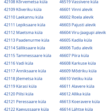
42108 Kõrvemetsa küla
46519 Vassivere küla
42109 Kõveriku küla
46601 Vinni alevik
42110 Laekannu küla
46602 Roela alevik
42111 Lepiksaare küla
46603 Pajusti alevik
42112 Maetsma küla
46604 Viru-Jaagupi alevik
42113 Paadenurme küla
46605 Kadila küla
42114 Sälliksaare küla
46606 Tudu alevik
42115 Tammessaare küla
46607 Piira küla
42116 Vadi küla
46608 Karkuse küla
42117 Änniksaare küla
46609 Mõdriku küla
42118 Jõemetsa küla
46610 Vetiku küla
42119 Kärasi küla
46611 Alavere küla
42120 Piilsi küla
46612 Allika küla
42121 Peressaare küla
46613 Koeravere küla
42122 Kaevussaare küla
46614 Lähtse küla