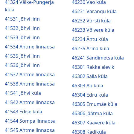
41324 Väike-Pungerja
46230 Vao küla
küla
46231 Varangu küla
41531 Jõhvi linn
46232 Vorsti küla
41532 Jõhvi linn
46233 Võivere küla
41533 Jõhvi linn
46234 Äntu küla
41534 Ahtme linnaosa
46235 Ärina küla
41535 Jõhvi linn
46241 Sandimetsa küla
41536 Jõhvi linn
46301 Rakke alevik
41537 Ahtme linnaosa
46302 Salla küla
41538 Ahtme linnaosa
46303 Ao küla
41541 Jõhvi küla
46304 Edru küla
41542 Ahtme linnaosa
46305 Emumäe küla
41543 Edise küla
46306 Jäätma küla
41544 Sompa linnaosa
46307 Kaavere küla
41545 Ahtme linnaosa
46308 Kadiküla