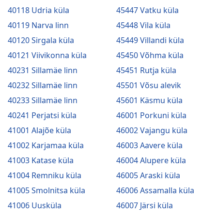
40118 Udria küla
45447 Vatku küla
40119 Narva linn
45448 Vila küla
40120 Sirgala küla
45449 Villandi küla
40121 Viivikonna küla
45450 Võhma küla
40231 Sillamäe linn
45451 Rutja küla
40232 Sillamäe linn
45501 Võsu alevik
40233 Sillamäe linn
45601 Käsmu küla
40241 Perjatsi küla
46001 Porkuni küla
41001 Alajõe küla
46002 Vajangu küla
41002 Karjamaa küla
46003 Aavere küla
41003 Katase küla
46004 Alupere küla
41004 Remniku küla
46005 Araski küla
41005 Smolnitsa küla
46006 Assamalla küla
41006 Uusküla
46007 Järsi küla