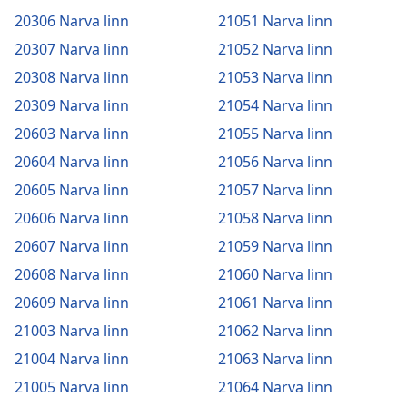
20306 Narva linn
21051 Narva linn
20307 Narva linn
21052 Narva linn
20308 Narva linn
21053 Narva linn
20309 Narva linn
21054 Narva linn
20603 Narva linn
21055 Narva linn
20604 Narva linn
21056 Narva linn
20605 Narva linn
21057 Narva linn
20606 Narva linn
21058 Narva linn
20607 Narva linn
21059 Narva linn
20608 Narva linn
21060 Narva linn
20609 Narva linn
21061 Narva linn
21003 Narva linn
21062 Narva linn
21004 Narva linn
21063 Narva linn
21005 Narva linn
21064 Narva linn