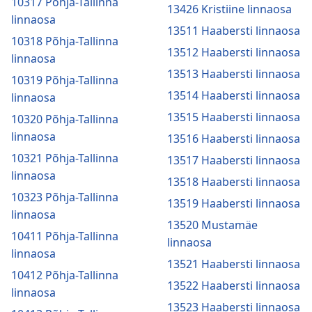
10317 Põhja-Tallinna
13426 Kristiine linnaosa
linnaosa
13511 Haabersti linnaosa
10318 Põhja-Tallinna
13512 Haabersti linnaosa
linnaosa
13513 Haabersti linnaosa
10319 Põhja-Tallinna
13514 Haabersti linnaosa
linnaosa
13515 Haabersti linnaosa
10320 Põhja-Tallinna
linnaosa
13516 Haabersti linnaosa
10321 Põhja-Tallinna
13517 Haabersti linnaosa
linnaosa
13518 Haabersti linnaosa
10323 Põhja-Tallinna
13519 Haabersti linnaosa
linnaosa
13520 Mustamäe
10411 Põhja-Tallinna
linnaosa
linnaosa
13521 Haabersti linnaosa
10412 Põhja-Tallinna
13522 Haabersti linnaosa
linnaosa
13523 Haabersti linnaosa