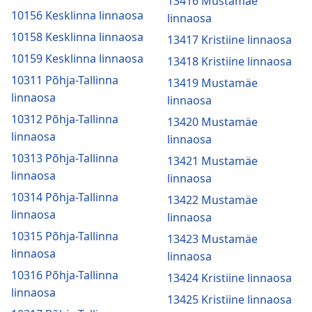
13416 Mustamäe
10156 Kesklinna linnaosa
linnaosa
10158 Kesklinna linnaosa
13417 Kristiine linnaosa
10159 Kesklinna linnaosa
13418 Kristiine linnaosa
10311 Põhja-Tallinna
13419 Mustamäe
linnaosa
linnaosa
10312 Põhja-Tallinna
13420 Mustamäe
linnaosa
linnaosa
10313 Põhja-Tallinna
13421 Mustamäe
linnaosa
linnaosa
10314 Põhja-Tallinna
13422 Mustamäe
linnaosa
linnaosa
10315 Põhja-Tallinna
13423 Mustamäe
linnaosa
linnaosa
10316 Põhja-Tallinna
13424 Kristiine linnaosa
linnaosa
13425 Kristiine linnaosa