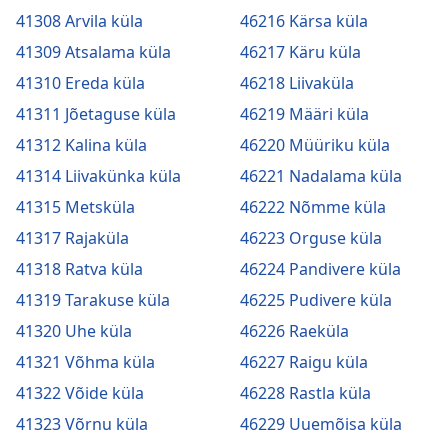
41308 Arvila küla
46216 Kärsa küla
41309 Atsalama küla
46217 Käru küla
41310 Ereda küla
46218 Liivaküla
41311 Jõetaguse küla
46219 Määri küla
41312 Kalina küla
46220 Müüriku küla
41314 Liivakünka küla
46221 Nadalama küla
41315 Metsküla
46222 Nõmme küla
41317 Rajaküla
46223 Orguse küla
41318 Ratva küla
46224 Pandivere küla
41319 Tarakuse küla
46225 Pudivere küla
41320 Uhe küla
46226 Raeküla
41321 Võhma küla
46227 Raigu küla
41322 Võide küla
46228 Rastla küla
41323 Võrnu küla
46229 Uuemõisa küla