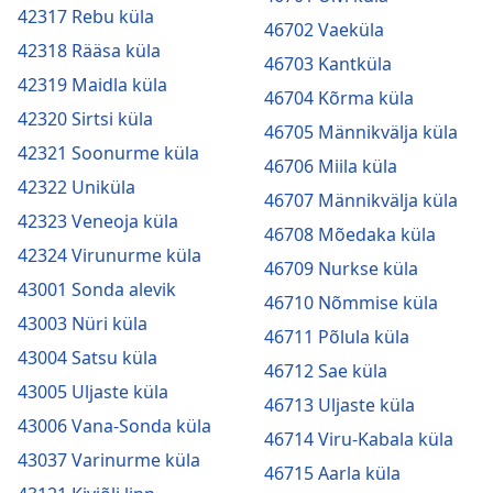
42317 Rebu küla
46702 Vaeküla
42318 Rääsa küla
46703 Kantküla
42319 Maidla küla
46704 Kõrma küla
42320 Sirtsi küla
46705 Männikvälja küla
42321 Soonurme küla
46706 Miila küla
42322 Uniküla
46707 Männikvälja küla
42323 Veneoja küla
46708 Mõedaka küla
42324 Virunurme küla
46709 Nurkse küla
43001 Sonda alevik
46710 Nõmmise küla
43003 Nüri küla
46711 Põlula küla
43004 Satsu küla
46712 Sae küla
43005 Uljaste küla
46713 Uljaste küla
43006 Vana-Sonda küla
46714 Viru-Kabala küla
43037 Varinurme küla
46715 Aarla küla