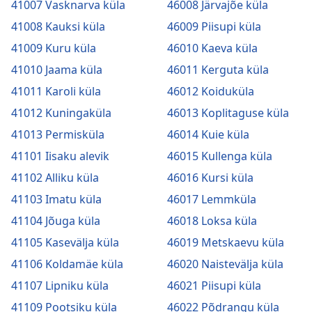
41007 Vasknarva küla
46008 Järvajõe küla
41008 Kauksi küla
46009 Piisupi küla
41009 Kuru küla
46010 Kaeva küla
41010 Jaama küla
46011 Kerguta küla
41011 Karoli küla
46012 Koiduküla
41012 Kuningaküla
46013 Koplitaguse küla
41013 Permisküla
46014 Kuie küla
41101 Iisaku alevik
46015 Kullenga küla
41102 Alliku küla
46016 Kursi küla
41103 Imatu küla
46017 Lemmküla
41104 Jõuga küla
46018 Loksa küla
41105 Kasevälja küla
46019 Metskaevu küla
41106 Koldamäe küla
46020 Naistevälja küla
41107 Lipniku küla
46021 Piisupi küla
41109 Pootsiku küla
46022 Põdrangu küla