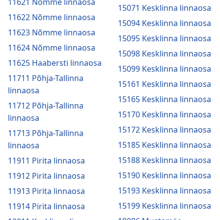
11621 Nõmme linnaosa
15071 Kesklinna linnaosa
11622 Nõmme linnaosa
15094 Kesklinna linnaosa
11623 Nõmme linnaosa
15095 Kesklinna linnaosa
11624 Nõmme linnaosa
15098 Kesklinna linnaosa
11625 Haabersti linnaosa
15099 Kesklinna linnaosa
11711 Põhja-Tallinna
15161 Kesklinna linnaosa
linnaosa
15165 Kesklinna linnaosa
11712 Põhja-Tallinna
15170 Kesklinna linnaosa
linnaosa
15172 Kesklinna linnaosa
11713 Põhja-Tallinna
15185 Kesklinna linnaosa
linnaosa
15188 Kesklinna linnaosa
11911 Pirita linnaosa
15190 Kesklinna linnaosa
11912 Pirita linnaosa
15193 Kesklinna linnaosa
11913 Pirita linnaosa
15199 Kesklinna linnaosa
11914 Pirita linnaosa