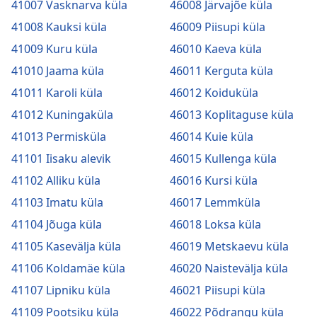
41007 Vasknarva küla
46008 Järvajõe küla
41008 Kauksi küla
46009 Piisupi küla
41009 Kuru küla
46010 Kaeva küla
41010 Jaama küla
46011 Kerguta küla
41011 Karoli küla
46012 Koiduküla
41012 Kuningaküla
46013 Koplitaguse küla
41013 Permisküla
46014 Kuie küla
41101 Iisaku alevik
46015 Kullenga küla
41102 Alliku küla
46016 Kursi küla
41103 Imatu küla
46017 Lemmküla
41104 Jõuga küla
46018 Loksa küla
41105 Kasevälja küla
46019 Metskaevu küla
41106 Koldamäe küla
46020 Naistevälja küla
41107 Lipniku küla
46021 Piisupi küla
41109 Pootsiku küla
46022 Põdrangu küla