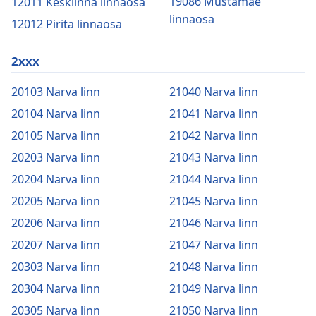
19086 Mustamäe
12011 Kesklinna linnaosa
linnaosa
12012 Pirita linnaosa
2xxx
20103 Narva linn
21040 Narva linn
20104 Narva linn
21041 Narva linn
20105 Narva linn
21042 Narva linn
20203 Narva linn
21043 Narva linn
20204 Narva linn
21044 Narva linn
20205 Narva linn
21045 Narva linn
20206 Narva linn
21046 Narva linn
20207 Narva linn
21047 Narva linn
20303 Narva linn
21048 Narva linn
20304 Narva linn
21049 Narva linn
20305 Narva linn
21050 Narva linn