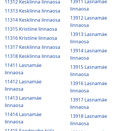
13911 Lasnamäe
11312 Kesklinna linnaosa
linnaosa
11313 Kesklinna linnaosa
13912 Lasnamäe
11314 Kesklinna linnaosa
linnaosa
11315 Kristiine linnaosa
13913 Lasnamäe
11316 Kristiine linnaosa
linnaosa
11317 Kesklinna linnaosa
13914 Lasnamäe
11318 Kesklinna linnaosa
linnaosa
11411 Lasnamäe
13915 Lasnamäe
linnaosa
linnaosa
11412 Lasnamäe
13916 Lasnamäe
linnaosa
linnaosa
11413 Lasnamäe
13917 Lasnamäe
linnaosa
linnaosa
11414 Lasnamäe
13918 Lasnamäe
linnaosa
linnaosa
11415 Soodevahe küla