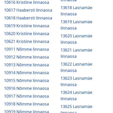
10616 Kristiine linnaosa
13618 Lasnamäe
10617 Haabersti linnaosa
linnaosa
10618 Haabersti linnaosa
13619 Lasnamäe
10619 Kristiine linnaosa
linnaosa
10620 Kristiine linnaosa
13620 Lasnamäe
10621 Kristiine linnaosa
linnaosa
10911 Nõmme linnaosa
13621 Lasnamäe
linnaosa
10912 Nõmme linnaosa
13622 Lasnamäe
10913 Nõmme linnaosa
linnaosa
10914 Nõmme linnaosa
13623 Lasnamäe
10915 Nõmme linnaosa
linnaosa
10916 Nõmme linnaosa
13624 Lasnamäe
10917 Nõmme linnaosa
linnaosa
10918 Nõmme linnaosa
13625 Lasnamäe
10919 Nõmme linnaosa
linnaosa