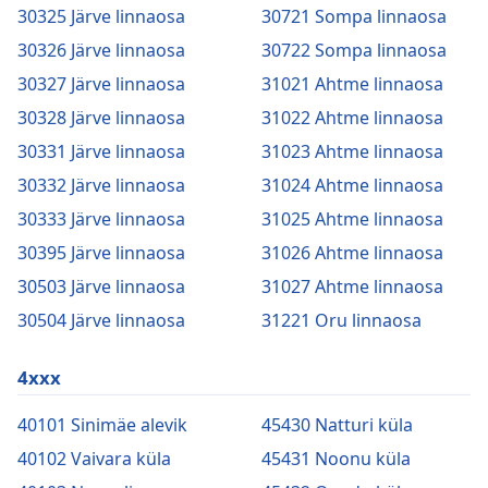
30325 Järve linnaosa
30721 Sompa linnaosa
30326 Järve linnaosa
30722 Sompa linnaosa
30327 Järve linnaosa
31021 Ahtme linnaosa
30328 Järve linnaosa
31022 Ahtme linnaosa
30331 Järve linnaosa
31023 Ahtme linnaosa
30332 Järve linnaosa
31024 Ahtme linnaosa
30333 Järve linnaosa
31025 Ahtme linnaosa
30395 Järve linnaosa
31026 Ahtme linnaosa
30503 Järve linnaosa
31027 Ahtme linnaosa
30504 Järve linnaosa
31221 Oru linnaosa
4xxx
40101 Sinimäe alevik
45430 Natturi küla
40102 Vaivara küla
45431 Noonu küla