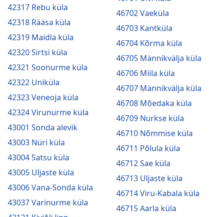
42317 Rebu küla
46702 Vaeküla
42318 Rääsa küla
46703 Kantküla
42319 Maidla küla
46704 Kõrma küla
42320 Sirtsi küla
46705 Männikvälja küla
42321 Soonurme küla
46706 Miila küla
42322 Uniküla
46707 Männikvälja küla
42323 Veneoja küla
46708 Mõedaka küla
42324 Virunurme küla
46709 Nurkse küla
43001 Sonda alevik
46710 Nõmmise küla
43003 Nüri küla
46711 Põlula küla
43004 Satsu küla
46712 Sae küla
43005 Uljaste küla
46713 Uljaste küla
43006 Vana-Sonda küla
46714 Viru-Kabala küla
43037 Varinurme küla
46715 Aarla küla