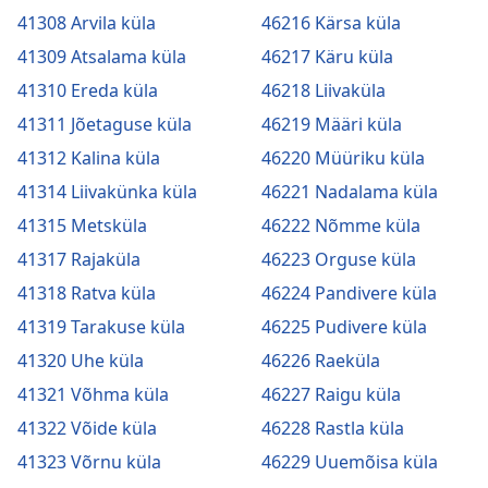
41308 Arvila küla
46216 Kärsa küla
41309 Atsalama küla
46217 Käru küla
41310 Ereda küla
46218 Liivaküla
41311 Jõetaguse küla
46219 Määri küla
41312 Kalina küla
46220 Müüriku küla
41314 Liivakünka küla
46221 Nadalama küla
41315 Metsküla
46222 Nõmme küla
41317 Rajaküla
46223 Orguse küla
41318 Ratva küla
46224 Pandivere küla
41319 Tarakuse küla
46225 Pudivere küla
41320 Uhe küla
46226 Raeküla
41321 Võhma küla
46227 Raigu küla
41322 Võide küla
46228 Rastla küla
41323 Võrnu küla
46229 Uuemõisa küla