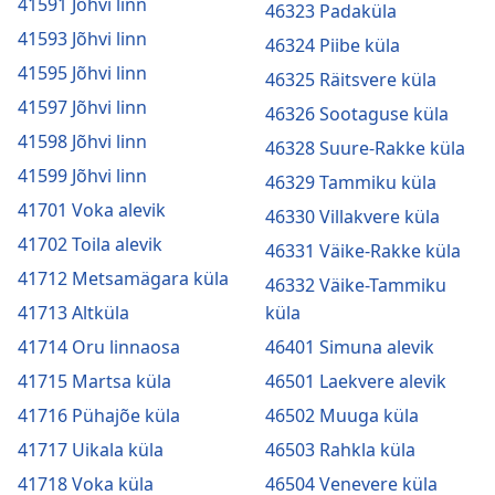
41591 Jõhvi linn
46323 Padaküla
41593 Jõhvi linn
46324 Piibe küla
41595 Jõhvi linn
46325 Räitsvere küla
41597 Jõhvi linn
46326 Sootaguse küla
41598 Jõhvi linn
46328 Suure-Rakke küla
41599 Jõhvi linn
46329 Tammiku küla
41701 Voka alevik
46330 Villakvere küla
41702 Toila alevik
46331 Väike-Rakke küla
41712 Metsamägara küla
46332 Väike-Tammiku
41713 Altküla
küla
41714 Oru linnaosa
46401 Simuna alevik
41715 Martsa küla
46501 Laekvere alevik
41716 Pühajõe küla
46502 Muuga küla
41717 Uikala küla
46503 Rahkla küla
41718 Voka küla
46504 Venevere küla