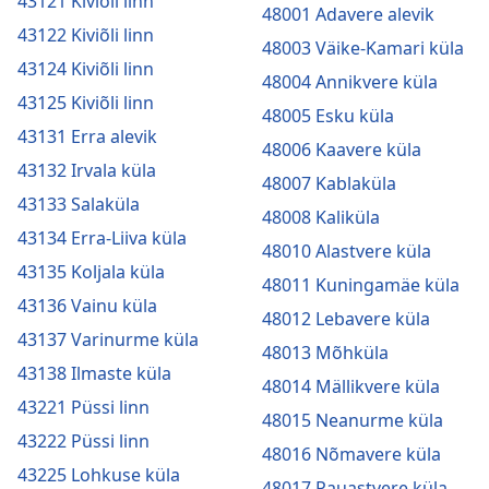
43121 Kiviõli linn
48001 Adavere alevik
43122 Kiviõli linn
48003 Väike-Kamari küla
43124 Kiviõli linn
48004 Annikvere küla
43125 Kiviõli linn
48005 Esku küla
43131 Erra alevik
48006 Kaavere küla
43132 Irvala küla
48007 Kablaküla
43133 Salaküla
48008 Kaliküla
43134 Erra-Liiva küla
48010 Alastvere küla
43135 Koljala küla
48011 Kuningamäe küla
43136 Vainu küla
48012 Lebavere küla
43137 Varinurme küla
48013 Mõhküla
43138 Ilmaste küla
48014 Mällikvere küla
43221 Püssi linn
48015 Neanurme küla
43222 Püssi linn
48016 Nõmavere küla
43225 Lohkuse küla
48017 Pauastvere küla