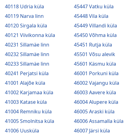
40118 Udria küla
45447 Vatku küla
40119 Narva linn
45448 Vila küla
40120 Sirgala küla
45449 Villandi küla
40121 Viivikonna küla
45450 Võhma küla
40231 Sillamäe linn
45451 Rutja küla
40232 Sillamäe linn
45501 Võsu alevik
40233 Sillamäe linn
45601 Käsmu küla
40241 Perjatsi küla
46001 Porkuni küla
41001 Alajõe küla
46002 Vajangu küla
41002 Karjamaa küla
46003 Aavere küla
41003 Katase küla
46004 Alupere küla
41004 Remniku küla
46005 Araski küla
41005 Smolnitsa küla
46006 Assamalla küla
41006 Uusküla
46007 Järsi küla