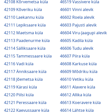
42108 Kõrvemetsa küla
46519 Vassivere küla
42109 Kõveriku küla
46601 Vinni alevik
42110 Laekannu küla
46602 Roela alevik
42111 Lepiksaare küla
46603 Pajusti alevik
42112 Maetsma küla
46604 Viru-Jaagupi alevik
42113 Paadenurme küla
46605 Kadila küla
42114 Sälliksaare küla
46606 Tudu alevik
42115 Tammessaare küla
46607 Piira küla
42116 Vadi küla
46608 Karkuse küla
42117 Änniksaare küla
46609 Mõdriku küla
42118 Jõemetsa küla
46610 Vetiku küla
42119 Kärasi küla
46611 Alavere küla
42120 Piilsi küla
46612 Allika küla
42121 Peressaare küla
46613 Koeravere küla
42122 Kaevussaare küla
46614 Lähtse küla