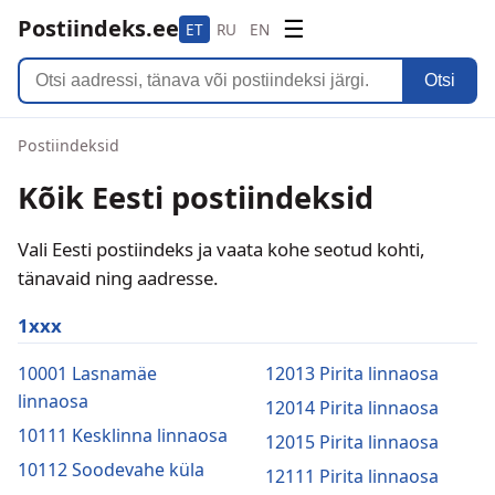
Postiindeks.ee
☰
ET
RU
EN
Otsi
Postiindeksid
Kõik Eesti postiindeksid
Vali Eesti postiindeks ja vaata kohe seotud kohti,
tänavaid ning aadresse.
1xxx
10001 Lasnamäe
12013 Pirita linnaosa
linnaosa
12014 Pirita linnaosa
10111 Kesklinna linnaosa
12015 Pirita linnaosa
10112 Soodevahe küla
12111 Pirita linnaosa