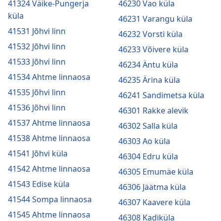
41324 Väike-Pungerja
46230 Vao küla
küla
46231 Varangu küla
41531 Jõhvi linn
46232 Vorsti küla
41532 Jõhvi linn
46233 Võivere küla
41533 Jõhvi linn
46234 Äntu küla
41534 Ahtme linnaosa
46235 Ärina küla
41535 Jõhvi linn
46241 Sandimetsa küla
41536 Jõhvi linn
46301 Rakke alevik
41537 Ahtme linnaosa
46302 Salla küla
41538 Ahtme linnaosa
46303 Ao küla
41541 Jõhvi küla
46304 Edru küla
41542 Ahtme linnaosa
46305 Emumäe küla
41543 Edise küla
46306 Jäätma küla
41544 Sompa linnaosa
46307 Kaavere küla
41545 Ahtme linnaosa
46308 Kadiküla