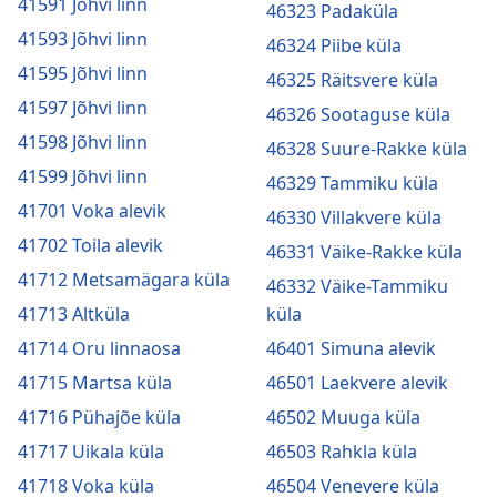
41591 Jõhvi linn
46323 Padaküla
41593 Jõhvi linn
46324 Piibe küla
41595 Jõhvi linn
46325 Räitsvere küla
41597 Jõhvi linn
46326 Sootaguse küla
41598 Jõhvi linn
46328 Suure-Rakke küla
41599 Jõhvi linn
46329 Tammiku küla
41701 Voka alevik
46330 Villakvere küla
41702 Toila alevik
46331 Väike-Rakke küla
41712 Metsamägara küla
46332 Väike-Tammiku
41713 Altküla
küla
41714 Oru linnaosa
46401 Simuna alevik
41715 Martsa küla
46501 Laekvere alevik
41716 Pühajõe küla
46502 Muuga küla
41717 Uikala küla
46503 Rahkla küla
41718 Voka küla
46504 Venevere küla