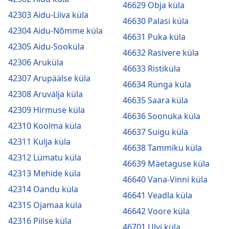
46629 Obja küla
42303 Aidu-Liiva küla
46630 Palasi küla
42304 Aidu-Nõmme küla
46631 Puka küla
42305 Aidu-Sooküla
46632 Rasivere küla
42306 Aruküla
46633 Ristiküla
42307 Arupäälse küla
46634 Rünga küla
42308 Aruvälja küla
46635 Saara küla
42309 Hirmuse küla
46636 Soonuka küla
42310 Koolma küla
46637 Suigu küla
42311 Kulja küla
46638 Tammiku küla
42312 Lümatu küla
46639 Mäetaguse küla
42313 Mehide küla
46640 Vana-Vinni küla
42314 Oandu küla
46641 Veadla küla
42315 Ojamaa küla
46642 Voore küla
42316 Piilse küla
46701 Ulvi küla