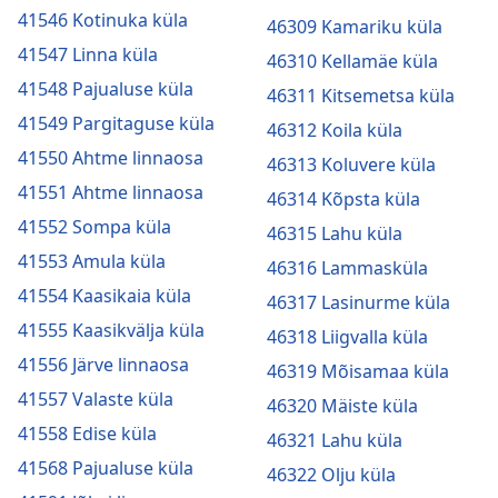
41546 Kotinuka küla
46309 Kamariku küla
41547 Linna küla
46310 Kellamäe küla
41548 Pajualuse küla
46311 Kitsemetsa küla
41549 Pargitaguse küla
46312 Koila küla
41550 Ahtme linnaosa
46313 Koluvere küla
41551 Ahtme linnaosa
46314 Kõpsta küla
41552 Sompa küla
46315 Lahu küla
41553 Amula küla
46316 Lammasküla
41554 Kaasikaia küla
46317 Lasinurme küla
41555 Kaasikvälja küla
46318 Liigvalla küla
41556 Järve linnaosa
46319 Mõisamaa küla
41557 Valaste küla
46320 Mäiste küla
41558 Edise küla
46321 Lahu küla
41568 Pajualuse küla
46322 Olju küla