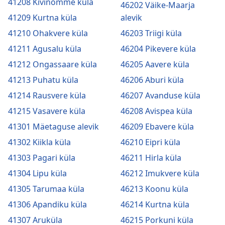
41208 Kivinõmme küla
46202 Väike-Maarja
41209 Kurtna küla
alevik
41210 Ohakvere küla
46203 Triigi küla
41211 Agusalu küla
46204 Pikevere küla
41212 Ongassaare küla
46205 Aavere küla
41213 Puhatu küla
46206 Aburi küla
41214 Rausvere küla
46207 Avanduse küla
41215 Vasavere küla
46208 Avispea küla
41301 Mäetaguse alevik
46209 Ebavere küla
41302 Kiikla küla
46210 Eipri küla
41303 Pagari küla
46211 Hirla küla
41304 Lipu küla
46212 Imukvere küla
41305 Tarumaa küla
46213 Koonu küla
41306 Apandiku küla
46214 Kurtna küla
41307 Aruküla
46215 Porkuni küla