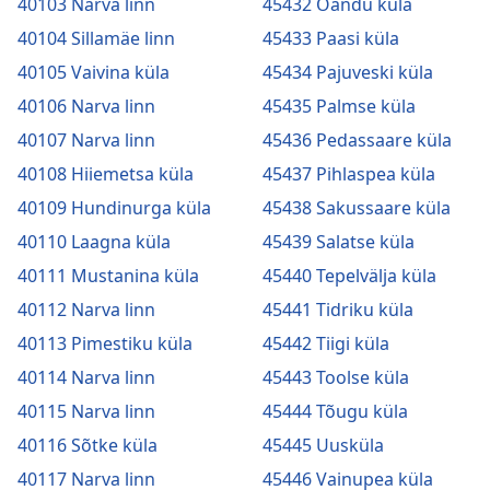
40103 Narva linn
45432 Oandu küla
40104 Sillamäe linn
45433 Paasi küla
40105 Vaivina küla
45434 Pajuveski küla
40106 Narva linn
45435 Palmse küla
40107 Narva linn
45436 Pedassaare küla
40108 Hiiemetsa küla
45437 Pihlaspea küla
40109 Hundinurga küla
45438 Sakussaare küla
40110 Laagna küla
45439 Salatse küla
40111 Mustanina küla
45440 Tepelvälja küla
40112 Narva linn
45441 Tidriku küla
40113 Pimestiku küla
45442 Tiigi küla
40114 Narva linn
45443 Toolse küla
40115 Narva linn
45444 Tõugu küla
40116 Sõtke küla
45445 Uusküla
40117 Narva linn
45446 Vainupea küla