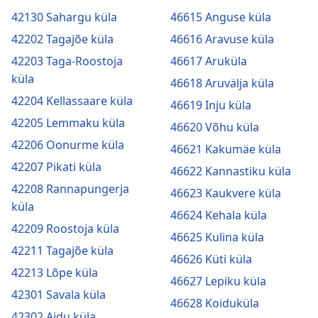
42130 Sahargu küla
46615 Anguse küla
42202 Tagajõe küla
46616 Aravuse küla
42203 Taga-Roostoja
46617 Aruküla
küla
46618 Aruvälja küla
42204 Kellassaare küla
46619 Inju küla
42205 Lemmaku küla
46620 Võhu küla
42206 Oonurme küla
46621 Kakumäe küla
42207 Pikati küla
46622 Kannastiku küla
42208 Rannapungerja
46623 Kaukvere küla
küla
46624 Kehala küla
42209 Roostoja küla
46625 Kulina küla
42211 Tagajõe küla
46626 Küti küla
42213 Lõpe küla
46627 Lepiku küla
42301 Savala küla
46628 Koiduküla
42302 Aidu küla