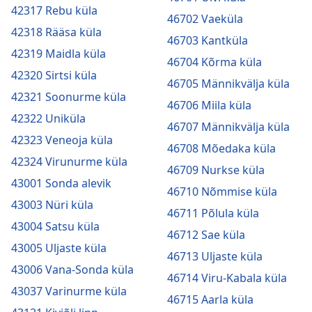
42317 Rebu küla
46702 Vaeküla
42318 Rääsa küla
46703 Kantküla
42319 Maidla küla
46704 Kõrma küla
42320 Sirtsi küla
46705 Männikvälja küla
42321 Soonurme küla
46706 Miila küla
42322 Uniküla
46707 Männikvälja küla
42323 Veneoja küla
46708 Mõedaka küla
42324 Virunurme küla
46709 Nurkse küla
43001 Sonda alevik
46710 Nõmmise küla
43003 Nüri küla
46711 Põlula küla
43004 Satsu küla
46712 Sae küla
43005 Uljaste küla
46713 Uljaste küla
43006 Vana-Sonda küla
46714 Viru-Kabala küla
43037 Varinurme küla
46715 Aarla küla