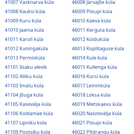
41007 Vasknarva küla
46008 Järvajõe küla
41008 Kauksi küla
46009 Piisupi küla
41009 Kuru küla
46010 Kaeva küla
41010 Jaama küla
46011 Kerguta küla
41011 Karoli küla
46012 Koiduküla
41012 Kuningaküla
46013 Koplitaguse küla
41013 Permisküla
46014 Kuie küla
41101 Iisaku alevik
46015 Kullenga küla
41102 Alliku küla
46016 Kursi küla
41103 Imatu küla
46017 Lemmküla
41104 Jõuga küla
46018 Loksa küla
41105 Kasevälja küla
46019 Metskaevu küla
41106 Koldamäe küla
46020 Naistevälja küla
41107 Lipniku küla
46021 Piisupi küla
41109 Pootsiku küla
46022 Põdrangu küla