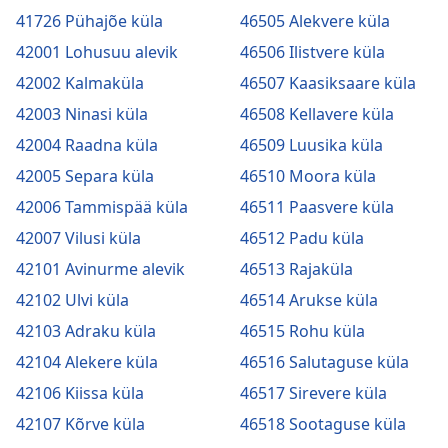
41726 Pühajõe küla
46505 Alekvere küla
42001 Lohusuu alevik
46506 Ilistvere küla
42002 Kalmaküla
46507 Kaasiksaare küla
42003 Ninasi küla
46508 Kellavere küla
42004 Raadna küla
46509 Luusika küla
42005 Separa küla
46510 Moora küla
42006 Tammispää küla
46511 Paasvere küla
42007 Vilusi küla
46512 Padu küla
42101 Avinurme alevik
46513 Rajaküla
42102 Ulvi küla
46514 Arukse küla
42103 Adraku küla
46515 Rohu küla
42104 Alekere küla
46516 Salutaguse küla
42106 Kiissa küla
46517 Sirevere küla
42107 Kõrve küla
46518 Sootaguse küla