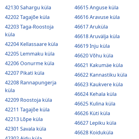
42130 Sahargu küla
46615 Anguse küla
42202 Tagajõe küla
46616 Aravuse küla
42203 Taga-Roostoja
46617 Aruküla
küla
46618 Aruvälja küla
42204 Kellassaare küla
46619 Inju küla
42205 Lemmaku küla
46620 Võhu küla
42206 Oonurme küla
46621 Kakumäe küla
42207 Pikati küla
46622 Kannastiku küla
42208 Rannapungerja
46623 Kaukvere küla
küla
46624 Kehala küla
42209 Roostoja küla
46625 Kulina küla
42211 Tagajõe küla
46626 Küti küla
42213 Lõpe küla
46627 Lepiku küla
42301 Savala küla
46628 Koiduküla
42302 Aidu küla