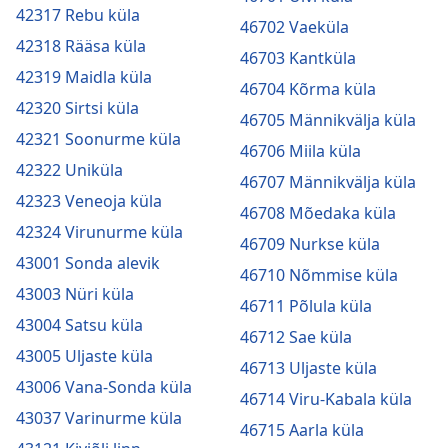
42317 Rebu küla
46702 Vaeküla
42318 Rääsa küla
46703 Kantküla
42319 Maidla küla
46704 Kõrma küla
42320 Sirtsi küla
46705 Männikvälja küla
42321 Soonurme küla
46706 Miila küla
42322 Uniküla
46707 Männikvälja küla
42323 Veneoja küla
46708 Mõedaka küla
42324 Virunurme küla
46709 Nurkse küla
43001 Sonda alevik
46710 Nõmmise küla
43003 Nüri küla
46711 Põlula küla
43004 Satsu küla
46712 Sae küla
43005 Uljaste küla
46713 Uljaste küla
43006 Vana-Sonda küla
46714 Viru-Kabala küla
43037 Varinurme küla
46715 Aarla küla