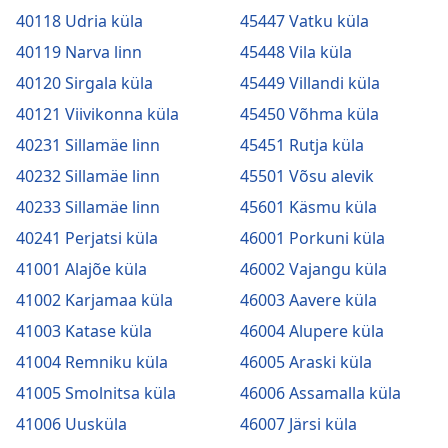
40118 Udria küla
45447 Vatku küla
40119 Narva linn
45448 Vila küla
40120 Sirgala küla
45449 Villandi küla
40121 Viivikonna küla
45450 Võhma küla
40231 Sillamäe linn
45451 Rutja küla
40232 Sillamäe linn
45501 Võsu alevik
40233 Sillamäe linn
45601 Käsmu küla
40241 Perjatsi küla
46001 Porkuni küla
41001 Alajõe küla
46002 Vajangu küla
41002 Karjamaa küla
46003 Aavere küla
41003 Katase küla
46004 Alupere küla
41004 Remniku küla
46005 Araski küla
41005 Smolnitsa küla
46006 Assamalla küla
41006 Uusküla
46007 Järsi küla