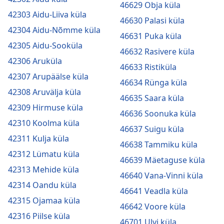
46629 Obja küla
42303 Aidu-Liiva küla
46630 Palasi küla
42304 Aidu-Nõmme küla
46631 Puka küla
42305 Aidu-Sooküla
46632 Rasivere küla
42306 Aruküla
46633 Ristiküla
42307 Arupäälse küla
46634 Rünga küla
42308 Aruvälja küla
46635 Saara küla
42309 Hirmuse küla
46636 Soonuka küla
42310 Koolma küla
46637 Suigu küla
42311 Kulja küla
46638 Tammiku küla
42312 Lümatu küla
46639 Mäetaguse küla
42313 Mehide küla
46640 Vana-Vinni küla
42314 Oandu küla
46641 Veadla küla
42315 Ojamaa küla
46642 Voore küla
42316 Piilse küla
46701 Ulvi küla