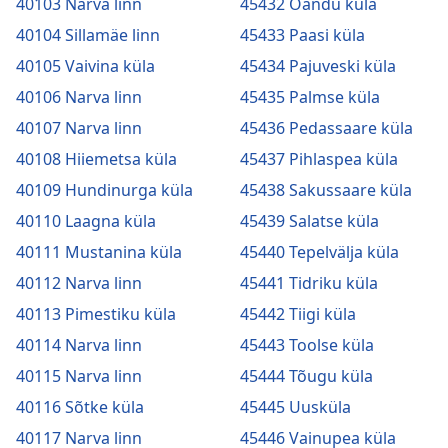
40103 Narva linn
45432 Oandu küla
40104 Sillamäe linn
45433 Paasi küla
40105 Vaivina küla
45434 Pajuveski küla
40106 Narva linn
45435 Palmse küla
40107 Narva linn
45436 Pedassaare küla
40108 Hiiemetsa küla
45437 Pihlaspea küla
40109 Hundinurga küla
45438 Sakussaare küla
40110 Laagna küla
45439 Salatse küla
40111 Mustanina küla
45440 Tepelvälja küla
40112 Narva linn
45441 Tidriku küla
40113 Pimestiku küla
45442 Tiigi küla
40114 Narva linn
45443 Toolse küla
40115 Narva linn
45444 Tõugu küla
40116 Sõtke küla
45445 Uusküla
40117 Narva linn
45446 Vainupea küla