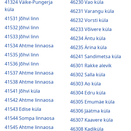
41324 Väike-Pungerja
46230 Vao küla
küla
46231 Varangu küla
41531 Jõhvi linn
46232 Vorsti küla
41532 Jõhvi linn
46233 Võivere küla
41533 Jõhvi linn
46234 Äntu küla
41534 Ahtme linnaosa
46235 Ärina küla
41535 Jõhvi linn
46241 Sandimetsa küla
41536 Jõhvi linn
46301 Rakke alevik
41537 Ahtme linnaosa
46302 Salla küla
41538 Ahtme linnaosa
46303 Ao küla
41541 Jõhvi küla
46304 Edru küla
41542 Ahtme linnaosa
46305 Emumäe küla
41543 Edise küla
46306 Jäätma küla
41544 Sompa linnaosa
46307 Kaavere küla
41545 Ahtme linnaosa
46308 Kadiküla