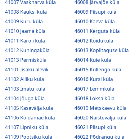
41007 Vasknarva küla
46008 Järvajõe küla
41008 Kauksi küla
46009 Piisupi küla
41009 Kuru küla
46010 Kaeva küla
41010 Jaama küla
46011 Kerguta küla
41011 Karoli küla
46012 Koiduküla
41012 Kuningaküla
46013 Koplitaguse küla
41013 Permisküla
46014 Kuie küla
41101 Iisaku alevik
46015 Kullenga küla
41102 Alliku küla
46016 Kursi küla
41103 Imatu küla
46017 Lemmküla
41104 Jõuga küla
46018 Loksa küla
41105 Kasevälja küla
46019 Metskaevu küla
41106 Koldamäe küla
46020 Naistevälja küla
41107 Lipniku küla
46021 Piisupi küla
41109 Pootsiku küla
46022 Põdrangu küla