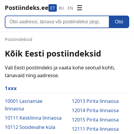
Postiindeks.ee
☰
ET
RU
EN
Otsi
Postiindeksid
Kõik Eesti postiindeksid
Vali Eesti postiindeks ja vaata kohe seotud kohti,
tänavaid ning aadresse.
1xxx
10001 Lasnamäe
12013 Pirita linnaosa
linnaosa
12014 Pirita linnaosa
10111 Kesklinna linnaosa
12015 Pirita linnaosa
10112 Soodevahe küla
12111 Pirita linnaosa