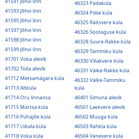
41591 Jõhvi linn
46323 Padaküla
41593 Jõhvi linn
46324 Piibe küla
41595 Jõhvi linn
46325 Räitsvere küla
41597 Jõhvi linn
46326 Sootaguse küla
41598 Jõhvi linn
46328 Suure-Rakke küla
41599 Jõhvi linn
46329 Tammiku küla
41701 Voka alevik
46330 Villakvere küla
41702 Toila alevik
46331 Väike-Rakke küla
41712 Metsamägara küla
46332 Väike-Tammiku
41713 Altküla
küla
41714 Oru linnaosa
46401 Simuna alevik
41715 Martsa küla
46501 Laekvere alevik
41716 Pühajõe küla
46502 Muuga küla
41717 Uikala küla
46503 Rahkla küla
41718 Voka küla
46504 Venevere küla