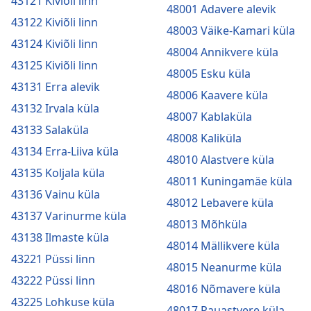
43121 Kiviõli linn
48001 Adavere alevik
43122 Kiviõli linn
48003 Väike-Kamari küla
43124 Kiviõli linn
48004 Annikvere küla
43125 Kiviõli linn
48005 Esku küla
43131 Erra alevik
48006 Kaavere küla
43132 Irvala küla
48007 Kablaküla
43133 Salaküla
48008 Kaliküla
43134 Erra-Liiva küla
48010 Alastvere küla
43135 Koljala küla
48011 Kuningamäe küla
43136 Vainu küla
48012 Lebavere küla
43137 Varinurme küla
48013 Mõhküla
43138 Ilmaste küla
48014 Mällikvere küla
43221 Püssi linn
48015 Neanurme küla
43222 Püssi linn
48016 Nõmavere küla
43225 Lohkuse küla
48017 Pauastvere küla