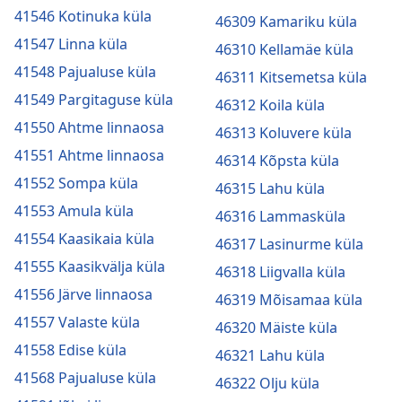
41546 Kotinuka küla
46309 Kamariku küla
41547 Linna küla
46310 Kellamäe küla
41548 Pajualuse küla
46311 Kitsemetsa küla
41549 Pargitaguse küla
46312 Koila küla
41550 Ahtme linnaosa
46313 Koluvere küla
41551 Ahtme linnaosa
46314 Kõpsta küla
41552 Sompa küla
46315 Lahu küla
41553 Amula küla
46316 Lammasküla
41554 Kaasikaia küla
46317 Lasinurme küla
41555 Kaasikvälja küla
46318 Liigvalla küla
41556 Järve linnaosa
46319 Mõisamaa küla
41557 Valaste küla
46320 Mäiste küla
41558 Edise küla
46321 Lahu küla
41568 Pajualuse küla
46322 Olju küla