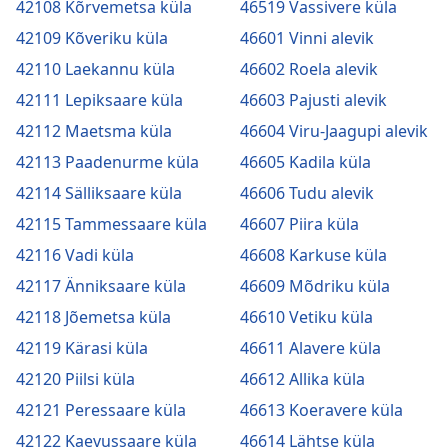
42108 Kõrvemetsa küla
46519 Vassivere küla
42109 Kõveriku küla
46601 Vinni alevik
42110 Laekannu küla
46602 Roela alevik
42111 Lepiksaare küla
46603 Pajusti alevik
42112 Maetsma küla
46604 Viru-Jaagupi alevik
42113 Paadenurme küla
46605 Kadila küla
42114 Sälliksaare küla
46606 Tudu alevik
42115 Tammessaare küla
46607 Piira küla
42116 Vadi küla
46608 Karkuse küla
42117 Änniksaare küla
46609 Mõdriku küla
42118 Jõemetsa küla
46610 Vetiku küla
42119 Kärasi küla
46611 Alavere küla
42120 Piilsi küla
46612 Allika küla
42121 Peressaare küla
46613 Koeravere küla
42122 Kaevussaare küla
46614 Lähtse küla