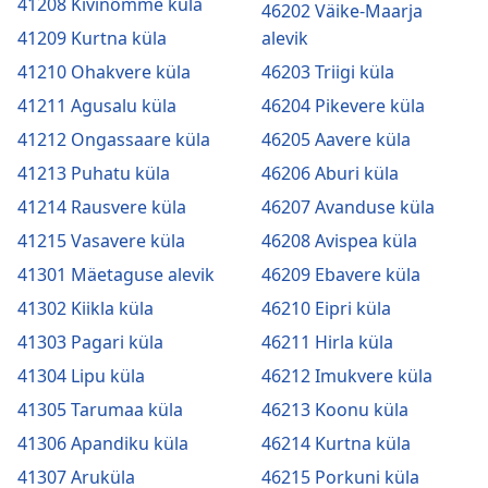
41208 Kivinõmme küla
46202 Väike-Maarja
41209 Kurtna küla
alevik
41210 Ohakvere küla
46203 Triigi küla
41211 Agusalu küla
46204 Pikevere küla
41212 Ongassaare küla
46205 Aavere küla
41213 Puhatu küla
46206 Aburi küla
41214 Rausvere küla
46207 Avanduse küla
41215 Vasavere küla
46208 Avispea küla
41301 Mäetaguse alevik
46209 Ebavere küla
41302 Kiikla küla
46210 Eipri küla
41303 Pagari küla
46211 Hirla küla
41304 Lipu küla
46212 Imukvere küla
41305 Tarumaa küla
46213 Koonu küla
41306 Apandiku küla
46214 Kurtna küla
41307 Aruküla
46215 Porkuni küla