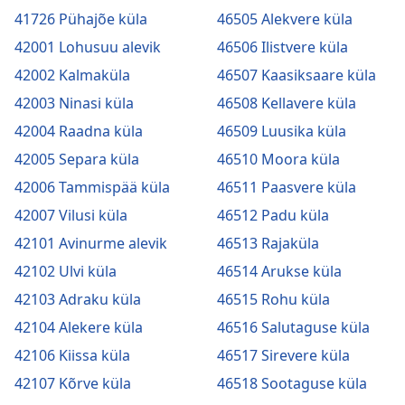
41726 Pühajõe küla
46505 Alekvere küla
42001 Lohusuu alevik
46506 Ilistvere küla
42002 Kalmaküla
46507 Kaasiksaare küla
42003 Ninasi küla
46508 Kellavere küla
42004 Raadna küla
46509 Luusika küla
42005 Separa küla
46510 Moora küla
42006 Tammispää küla
46511 Paasvere küla
42007 Vilusi küla
46512 Padu küla
42101 Avinurme alevik
46513 Rajaküla
42102 Ulvi küla
46514 Arukse küla
42103 Adraku küla
46515 Rohu küla
42104 Alekere küla
46516 Salutaguse küla
42106 Kiissa küla
46517 Sirevere küla
42107 Kõrve küla
46518 Sootaguse küla