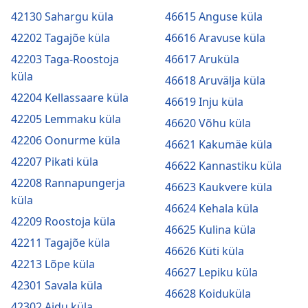
42130 Sahargu küla
46615 Anguse küla
42202 Tagajõe küla
46616 Aravuse küla
42203 Taga-Roostoja
46617 Aruküla
küla
46618 Aruvälja küla
42204 Kellassaare küla
46619 Inju küla
42205 Lemmaku küla
46620 Võhu küla
42206 Oonurme küla
46621 Kakumäe küla
42207 Pikati küla
46622 Kannastiku küla
42208 Rannapungerja
46623 Kaukvere küla
küla
46624 Kehala küla
42209 Roostoja küla
46625 Kulina küla
42211 Tagajõe küla
46626 Küti küla
42213 Lõpe küla
46627 Lepiku küla
42301 Savala küla
46628 Koiduküla
42302 Aidu küla