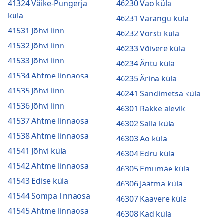
41324 Väike-Pungerja
46230 Vao küla
küla
46231 Varangu küla
41531 Jõhvi linn
46232 Vorsti küla
41532 Jõhvi linn
46233 Võivere küla
41533 Jõhvi linn
46234 Äntu küla
41534 Ahtme linnaosa
46235 Ärina küla
41535 Jõhvi linn
46241 Sandimetsa küla
41536 Jõhvi linn
46301 Rakke alevik
41537 Ahtme linnaosa
46302 Salla küla
41538 Ahtme linnaosa
46303 Ao küla
41541 Jõhvi küla
46304 Edru küla
41542 Ahtme linnaosa
46305 Emumäe küla
41543 Edise küla
46306 Jäätma küla
41544 Sompa linnaosa
46307 Kaavere küla
41545 Ahtme linnaosa
46308 Kadiküla