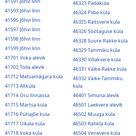
41591 Jõhvi linn
46323 Padaküla
41593 Jõhvi linn
46324 Piibe küla
41595 Jõhvi linn
46325 Räitsvere küla
41597 Jõhvi linn
46326 Sootaguse küla
41598 Jõhvi linn
46328 Suure-Rakke küla
41599 Jõhvi linn
46329 Tammiku küla
41701 Voka alevik
46330 Villakvere küla
41702 Toila alevik
46331 Väike-Rakke küla
41712 Metsamägara küla
46332 Väike-Tammiku
41713 Altküla
küla
41714 Oru linnaosa
46401 Simuna alevik
41715 Martsa küla
46501 Laekvere alevik
41716 Pühajõe küla
46502 Muuga küla
41717 Uikala küla
46503 Rahkla küla
41718 Voka küla
46504 Venevere küla