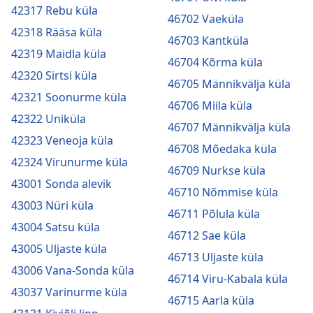
42317 Rebu küla
46702 Vaeküla
42318 Rääsa küla
46703 Kantküla
42319 Maidla küla
46704 Kõrma küla
42320 Sirtsi küla
46705 Männikvälja küla
42321 Soonurme küla
46706 Miila küla
42322 Uniküla
46707 Männikvälja küla
42323 Veneoja küla
46708 Mõedaka küla
42324 Virunurme küla
46709 Nurkse küla
43001 Sonda alevik
46710 Nõmmise küla
43003 Nüri küla
46711 Põlula küla
43004 Satsu küla
46712 Sae küla
43005 Uljaste küla
46713 Uljaste küla
43006 Vana-Sonda küla
46714 Viru-Kabala küla
43037 Varinurme küla
46715 Aarla küla