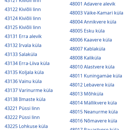
43121 Kiviõli linn
48001 Adavere alevik
43122 Kiviõli linn
48003 Väike-Kamari küla
43124 Kiviõli linn
48004 Annikvere küla
43125 Kiviõli linn
48005 Esku küla
43131 Erra alevik
48006 Kaavere küla
43132 Irvala küla
48007 Kablaküla
43133 Salaküla
48008 Kaliküla
43134 Erra-Liiva küla
48010 Alastvere küla
43135 Koljala küla
48011 Kuningamäe küla
43136 Vainu küla
48012 Lebavere küla
43137 Varinurme küla
48013 Mõhküla
43138 Ilmaste küla
48014 Mällikvere küla
43221 Püssi linn
48015 Neanurme küla
43222 Püssi linn
48016 Nõmavere küla
43225 Lohkuse küla
48017 Pauastvere küla