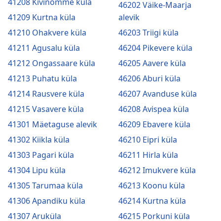
41208 Kivinõmme küla
46202 Väike-Maarja
41209 Kurtna küla
alevik
41210 Ohakvere küla
46203 Triigi küla
41211 Agusalu küla
46204 Pikevere küla
41212 Ongassaare küla
46205 Aavere küla
41213 Puhatu küla
46206 Aburi küla
41214 Rausvere küla
46207 Avanduse küla
41215 Vasavere küla
46208 Avispea küla
41301 Mäetaguse alevik
46209 Ebavere küla
41302 Kiikla küla
46210 Eipri küla
41303 Pagari küla
46211 Hirla küla
41304 Lipu küla
46212 Imukvere küla
41305 Tarumaa küla
46213 Koonu küla
41306 Apandiku küla
46214 Kurtna küla
41307 Aruküla
46215 Porkuni küla