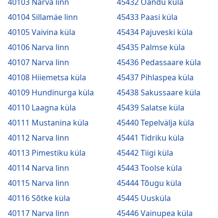
40103 Narva linn
45432 Oandu küla
40104 Sillamäe linn
45433 Paasi küla
40105 Vaivina küla
45434 Pajuveski küla
40106 Narva linn
45435 Palmse küla
40107 Narva linn
45436 Pedassaare küla
40108 Hiiemetsa küla
45437 Pihlaspea küla
40109 Hundinurga küla
45438 Sakussaare küla
40110 Laagna küla
45439 Salatse küla
40111 Mustanina küla
45440 Tepelvälja küla
40112 Narva linn
45441 Tidriku küla
40113 Pimestiku küla
45442 Tiigi küla
40114 Narva linn
45443 Toolse küla
40115 Narva linn
45444 Tõugu küla
40116 Sõtke küla
45445 Uusküla
40117 Narva linn
45446 Vainupea küla