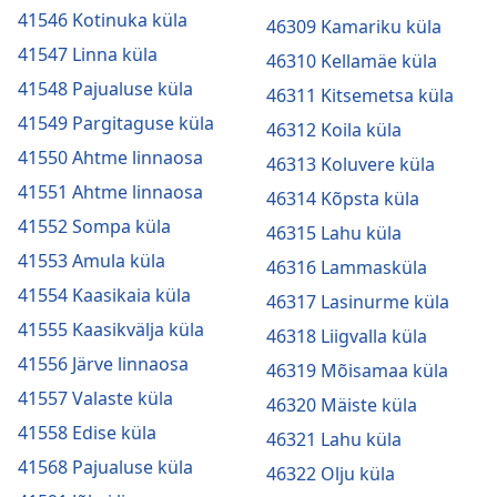
41546 Kotinuka küla
46309 Kamariku küla
41547 Linna küla
46310 Kellamäe küla
41548 Pajualuse küla
46311 Kitsemetsa küla
41549 Pargitaguse küla
46312 Koila küla
41550 Ahtme linnaosa
46313 Koluvere küla
41551 Ahtme linnaosa
46314 Kõpsta küla
41552 Sompa küla
46315 Lahu küla
41553 Amula küla
46316 Lammasküla
41554 Kaasikaia küla
46317 Lasinurme küla
41555 Kaasikvälja küla
46318 Liigvalla küla
41556 Järve linnaosa
46319 Mõisamaa küla
41557 Valaste küla
46320 Mäiste küla
41558 Edise küla
46321 Lahu küla
41568 Pajualuse küla
46322 Olju küla