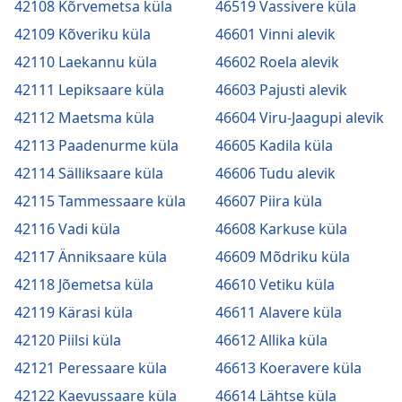
42108 Kõrvemetsa küla
46519 Vassivere küla
42109 Kõveriku küla
46601 Vinni alevik
42110 Laekannu küla
46602 Roela alevik
42111 Lepiksaare küla
46603 Pajusti alevik
42112 Maetsma küla
46604 Viru-Jaagupi alevik
42113 Paadenurme küla
46605 Kadila küla
42114 Sälliksaare küla
46606 Tudu alevik
42115 Tammessaare küla
46607 Piira küla
42116 Vadi küla
46608 Karkuse küla
42117 Änniksaare küla
46609 Mõdriku küla
42118 Jõemetsa küla
46610 Vetiku küla
42119 Kärasi küla
46611 Alavere küla
42120 Piilsi küla
46612 Allika küla
42121 Peressaare küla
46613 Koeravere küla
42122 Kaevussaare küla
46614 Lähtse küla