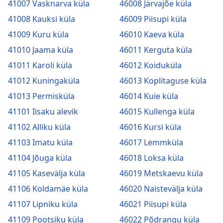
41007 Vasknarva küla
46008 Järvajõe küla
41008 Kauksi küla
46009 Piisupi küla
41009 Kuru küla
46010 Kaeva küla
41010 Jaama küla
46011 Kerguta küla
41011 Karoli küla
46012 Koiduküla
41012 Kuningaküla
46013 Koplitaguse küla
41013 Permisküla
46014 Kuie küla
41101 Iisaku alevik
46015 Kullenga küla
41102 Alliku küla
46016 Kursi küla
41103 Imatu küla
46017 Lemmküla
41104 Jõuga küla
46018 Loksa küla
41105 Kasevälja küla
46019 Metskaevu küla
41106 Koldamäe küla
46020 Naistevälja küla
41107 Lipniku küla
46021 Piisupi küla
41109 Pootsiku küla
46022 Põdrangu küla