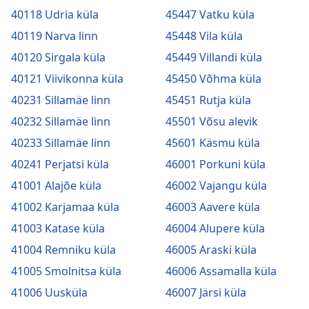
40118 Udria küla
45447 Vatku küla
40119 Narva linn
45448 Vila küla
40120 Sirgala küla
45449 Villandi küla
40121 Viivikonna küla
45450 Võhma küla
40231 Sillamäe linn
45451 Rutja küla
40232 Sillamäe linn
45501 Võsu alevik
40233 Sillamäe linn
45601 Käsmu küla
40241 Perjatsi küla
46001 Porkuni küla
41001 Alajõe küla
46002 Vajangu küla
41002 Karjamaa küla
46003 Aavere küla
41003 Katase küla
46004 Alupere küla
41004 Remniku küla
46005 Araski küla
41005 Smolnitsa küla
46006 Assamalla küla
41006 Uusküla
46007 Järsi küla