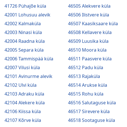
41726 Pühajõe küla
46505 Alekvere küla
42001 Lohusuu alevik
46506 Ilistvere küla
42002 Kalmaküla
46507 Kaasiksaare küla
42003 Ninasi küla
46508 Kellavere küla
42004 Raadna küla
46509 Luusika küla
42005 Separa küla
46510 Moora küla
42006 Tammispää küla
46511 Paasvere küla
42007 Vilusi küla
46512 Padu küla
42101 Avinurme alevik
46513 Rajaküla
42102 Ulvi küla
46514 Arukse küla
42103 Adraku küla
46515 Rohu küla
42104 Alekere küla
46516 Salutaguse küla
42106 Kiissa küla
46517 Sirevere küla
42107 Kõrve küla
46518 Sootaguse küla