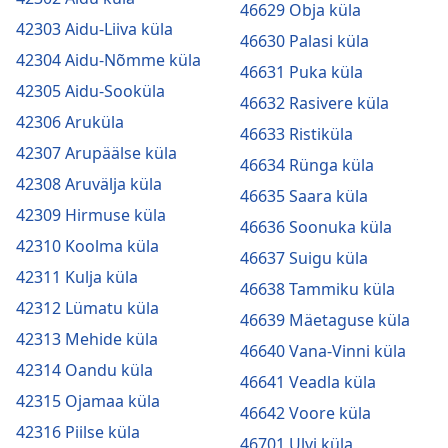
46629 Obja küla
42303 Aidu-Liiva küla
46630 Palasi küla
42304 Aidu-Nõmme küla
46631 Puka küla
42305 Aidu-Sooküla
46632 Rasivere küla
42306 Aruküla
46633 Ristiküla
42307 Arupäälse küla
46634 Rünga küla
42308 Aruvälja küla
46635 Saara küla
42309 Hirmuse küla
46636 Soonuka küla
42310 Koolma küla
46637 Suigu küla
42311 Kulja küla
46638 Tammiku küla
42312 Lümatu küla
46639 Mäetaguse küla
42313 Mehide küla
46640 Vana-Vinni küla
42314 Oandu küla
46641 Veadla küla
42315 Ojamaa küla
46642 Voore küla
42316 Piilse küla
46701 Ulvi küla