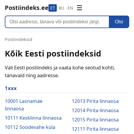
Postiindeks.ee
☰
ET
RU
EN
Otsi
Postiindeksid
Kõik Eesti postiindeksid
Vali Eesti postiindeks ja vaata kohe seotud kohti,
tänavaid ning aadresse.
1xxx
10001 Lasnamäe
12013 Pirita linnaosa
linnaosa
12014 Pirita linnaosa
10111 Kesklinna linnaosa
12015 Pirita linnaosa
10112 Soodevahe küla
12111 Pirita linnaosa