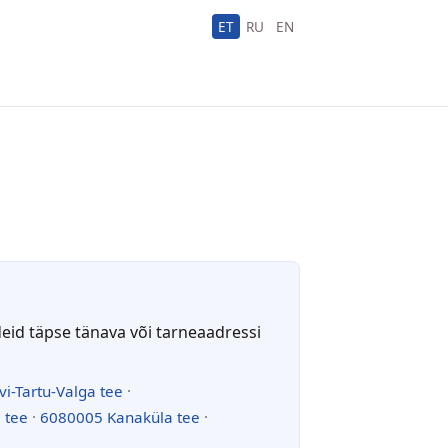
ET
RU
EN
deid täpse tänava või tarneaadressi
vi-Tartu-Valga tee
·
 tee
·
6080005 Kanaküla tee
·