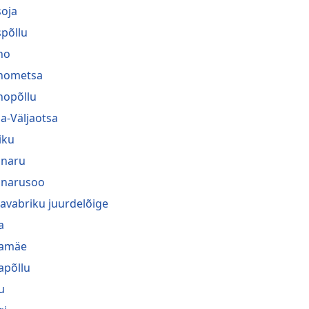
oja
põllu
no
nometsa
nopõllu
a-Väljaotsa
iku
naru
narusoo
navabriku juurdelõige
a
ramäe
rapõllu
u