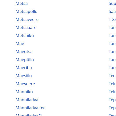
Metsa
Suu
Metsapõllu
Sää
Metsaveere
T-2
Metsaääre
Ta
Metsniku
Ta
Mäe
Ta
Mäeotsa
Ta
Mäepõllu
Ta
Mäeriba
Tam
Mäesiilu
Tee
Mäeveere
Tel
Männiku
Tel
Männiladva
Te
Männiladva tee
Te
Männiladva/1
Te