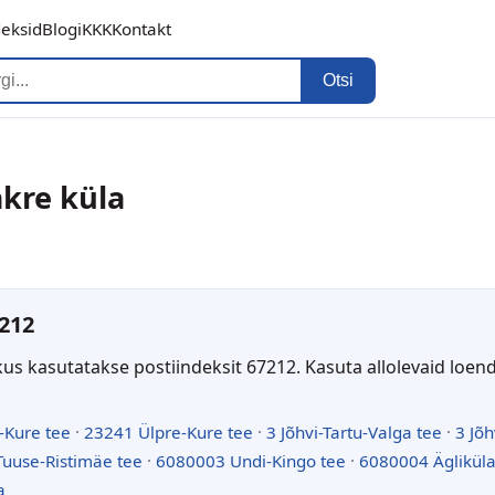
deksid
Blogi
KKK
Kontakt
Otsi
akre küla
212
kus kasutatakse postiindeksit 67212. Kasuta allolevaid loen
-Kure tee
·
23241 Ülpre-Kure tee
·
3 Jõhvi-Tartu-Valga tee
·
3 Jõh
uuse-Ristimäe tee
·
6080003 Undi-Kingo tee
·
6080004 Ägliküla
a