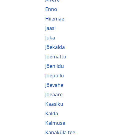
Enno
Hiiemäe
Jaasi
Juka
Jõekalda
Jõematto
Jõeniidu
Jõepõllu
Jõevahe
Jõeääre
Kaasiku
Kalda
Kalmuse
Kanaküla tee