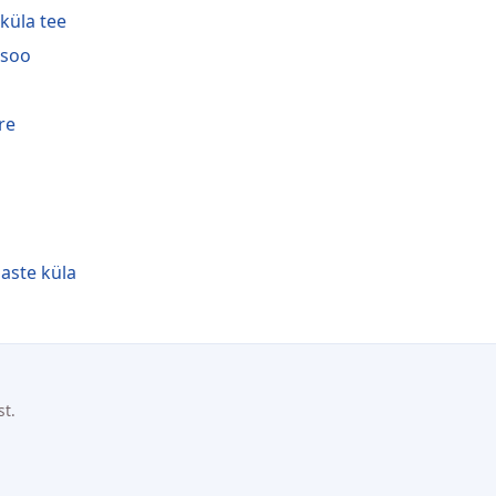
iküla tee
isoo
re
aste küla
st.