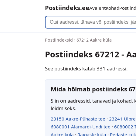
Postiindeks.ee
Avaleht
Kohad
Postiin
Postiindeksid
›
67212 Aakre küla
Postiindeks 67212 - A
See postiindeks katab 331 aadressi.
Mida hõlmab postiindeks 67
Siin on aadressid, tänavad ja kohad, 
leidmiseks.
23150 Aakre-Pühaste tee
·
23241 Ülpre
6080001 Alamärdi-Undi tee
·
6080002 T
Aakre küla
·
Raigaste küla
·
Pedaste kül