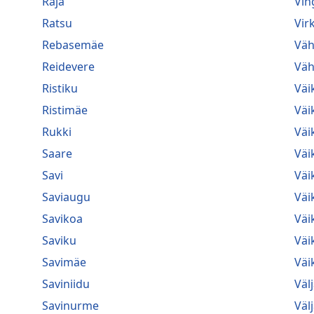
Raja
Vin
Ratsu
Vir
Rebasemäe
Väh
Reidevere
Väh
Ristiku
Väi
Ristimäe
Väi
Rukki
Väi
Saare
Väi
Savi
Väi
Saviaugu
Väi
Savikoa
Väi
Saviku
Väi
Savimäe
Väik
Saviniidu
Väl
Savinurme
Väl