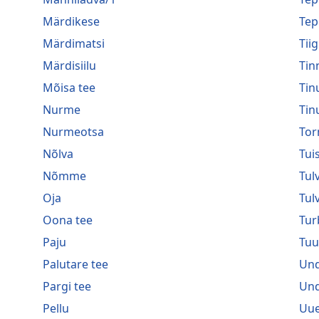
Märdikese
Tep
Märdimatsi
Tiig
Märdisiilu
Tin
Mõisa tee
Tin
Nurme
Tin
Nurmeotsa
Tor
Nõlva
Tui
Nõmme
Tulv
Oja
Tul
Oona tee
Tur
Paju
Tuu
Palutare tee
Und
Pargi tee
Und
Pellu
Uue