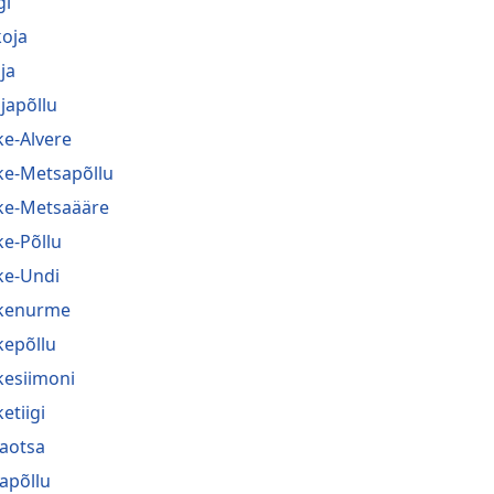
gi
koja
ja
japõllu
ke-Alvere
ke-Metsapõllu
ke-Metsaääre
ke-Põllu
ke-Undi
kenurme
kepõllu
kesiimoni
etiigi
jaotsa
japõllu