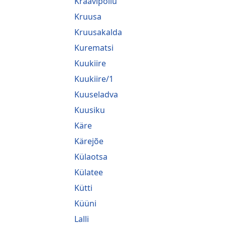
Kraavipõllu
Kruusa
Kruusakalda
Kurematsi
Kuukiire
Kuukiire/1
Kuuseladva
Kuusiku
Käre
Kärejõe
Külaotsa
Külatee
Kütti
Küüni
Lalli