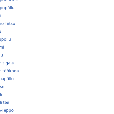
popõllu
i
no-Tiitso
u
upõllu
mi
su
i sigala
vi töökoda
bapõllu
se
i
i tee
-Teppo