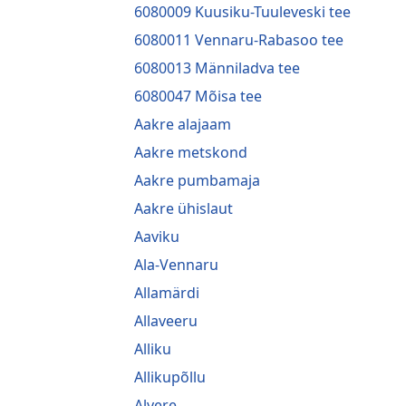
6080009 Kuusiku-Tuuleveski tee
6080011 Vennaru-Rabasoo tee
6080013 Männiladva tee
6080047 Mõisa tee
Aakre alajaam
Aakre metskond
Aakre pumbamaja
Aakre ühislaut
Aaviku
Ala-Vennaru
Allamärdi
Allaveeru
Alliku
Allikupõllu
Alvere