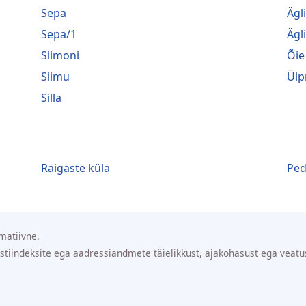
Sepa
Ägl
Sepa/1
Ägl
Siimoni
Õie
Siimu
Ülp
Silla
Raigaste küla
Ped
matiivne.
ostiindeksite ega aadressiandmete täielikkust, ajakohasust ega veatu