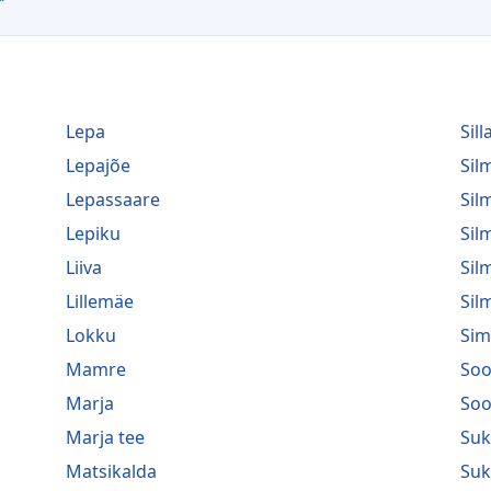
Lepa
Sill
Lepajõe
Si
Lepassaare
Sil
Lepiku
Sil
Liiva
Sil
Lillemäe
Sil
Lokku
Sim
Mamre
Soo
Marja
Soo
Marja tee
Suk
Matsikalda
Suk