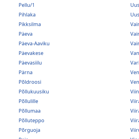
Pellu/1
Uus
Pihlaka
Uus
Pikksilma
Vai
Päeva
Vai
Päeva-Aaviku
Vai
Päevakese
Van
Päevasiilu
Var
Pärna
Ven
Põldroosi
Ven
Põllukuusiku
Vii
Põllulille
Viir
Põllumaa
Vii
Põlluteppo
Vii
Põrguoja
Viir