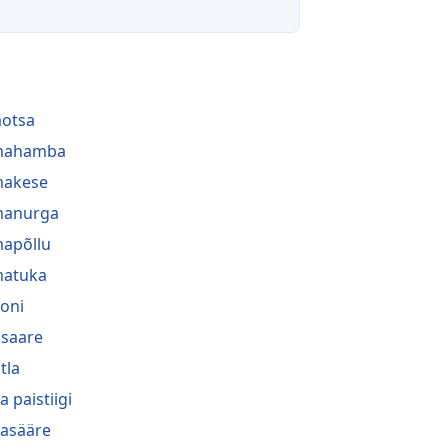
aotsa
lmahamba
makese
manurga
mapõllu
matuka
oni
saare
tla
a paistiigi
asääre