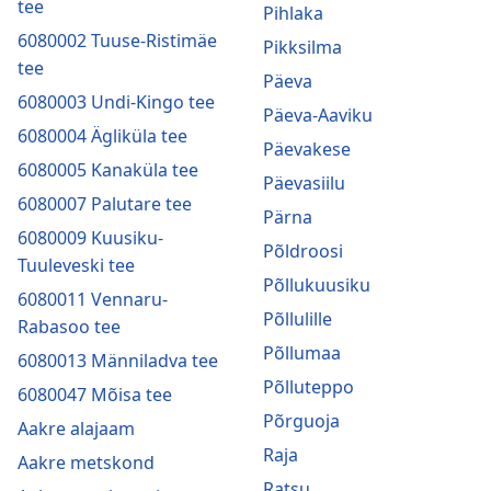
tee
Pihlaka
6080002 Tuuse-Ristimäe
Pikksilma
tee
Päeva
6080003 Undi-Kingo tee
Päeva-Aaviku
6080004 Ägliküla tee
Päevakese
6080005 Kanaküla tee
Päevasiilu
6080007 Palutare tee
Pärna
6080009 Kuusiku-
Põldroosi
Tuuleveski tee
Põllukuusiku
6080011 Vennaru-
Põllulille
Rabasoo tee
Põllumaa
6080013 Männiladva tee
Põlluteppo
6080047 Mõisa tee
Põrguoja
Aakre alajaam
Raja
Aakre metskond
Ratsu