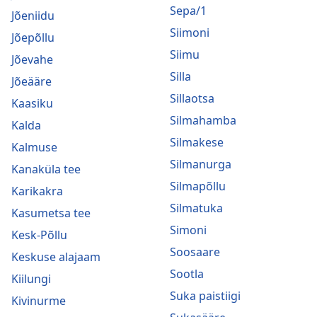
Sepa/1
Jõeniidu
Siimoni
Jõepõllu
Siimu
Jõevahe
Silla
Jõeääre
Sillaotsa
Kaasiku
Silmahamba
Kalda
Silmakese
Kalmuse
Silmanurga
Kanaküla tee
Silmapõllu
Karikakra
Silmatuka
Kasumetsa tee
Simoni
Kesk-Põllu
Soosaare
Keskuse alajaam
Sootla
Kiilungi
Suka paistiigi
Kivinurme