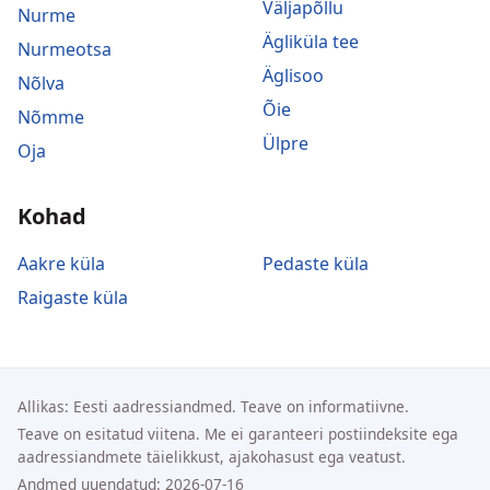
Väljapõllu
Nurme
Ägliküla tee
Nurmeotsa
Äglisoo
Nõlva
Õie
Nõmme
Ülpre
Oja
Kohad
Aakre küla
Pedaste küla
Raigaste küla
Allikas: Eesti aadressiandmed. Teave on informatiivne.
Teave on esitatud viitena. Me ei garanteeri postiindeksite ega
aadressiandmete täielikkust, ajakohasust ega veatust.
Andmed uuendatud: 2026-07-16