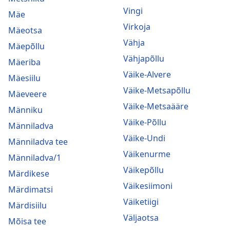
Vingi
Mäe
Virkoja
Mäeotsa
Vähja
Mäepõllu
Vähjapõllu
Mäeriba
Väike-Alvere
Mäesiilu
Väike-Metsapõllu
Mäeveere
Väike-Metsaääre
Männiku
Väike-Põllu
Männiladva
Väike-Undi
Männiladva tee
Väikenurme
Männiladva/1
Väikepõllu
Märdikese
Väikesiimoni
Märdimatsi
Väiketiigi
Märdisiilu
Väljaotsa
Mõisa tee