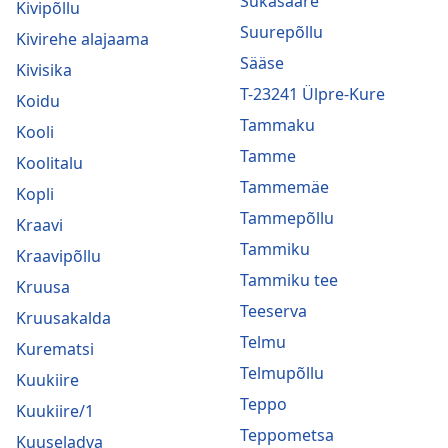
Sukasääre
Kivipõllu
Suurepõllu
Kivirehe alajaama
Sääse
Kivisika
T-23241 Ülpre-Kure
Koidu
Tammaku
Kooli
Tamme
Koolitalu
Tammemäe
Kopli
Tammepõllu
Kraavi
Tammiku
Kraavipõllu
Tammiku tee
Kruusa
Teeserva
Kruusakalda
Telmu
Kurematsi
Telmupõllu
Kuukiire
Teppo
Kuukiire/1
Teppometsa
Kuuseladva