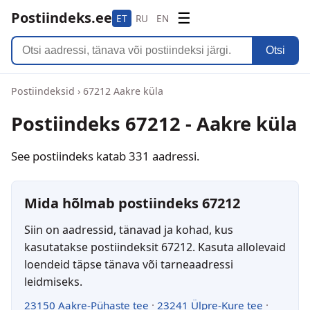
Postiindeks.ee
☰
ET
RU
EN
Otsi
Postiindeksid
›
67212 Aakre küla
Postiindeks 67212 - Aakre küla
See postiindeks katab 331 aadressi.
Mida hõlmab postiindeks 67212
Siin on aadressid, tänavad ja kohad, kus
kasutatakse postiindeksit 67212. Kasuta allolevaid
loendeid täpse tänava või tarneaadressi
leidmiseks.
23150 Aakre-Pühaste tee
·
23241 Ülpre-Kure tee
·