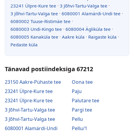
23241 Ülpre-Kure tee
·
3 Jõhvi-Tartu-Valga tee
·
3 Jõhvi-Tartu-Valga tee
·
6080001 Alamärdi-Undi tee
·
6080002 Tuuse-Ristimäe tee
·
6080003 Undi-Kingo tee
·
6080004 Ägliküla tee
·
6080005 Kanaküla tee
·
Aakre küla
·
Raigaste küla
·
Pedaste küla
Tänavad postiindeksiga 67212
23150 Aakre-Pühaste tee
Oona tee
23241 Ülpre-Kure tee
Paju
23241 Ülpre-Kure tee
Palutare tee
3 Jõhvi-Tartu-Valga tee
Pargi tee
3 Jõhvi-Tartu-Valga tee
Pellu
6080001 Alamärdi-Undi
Pellu/1