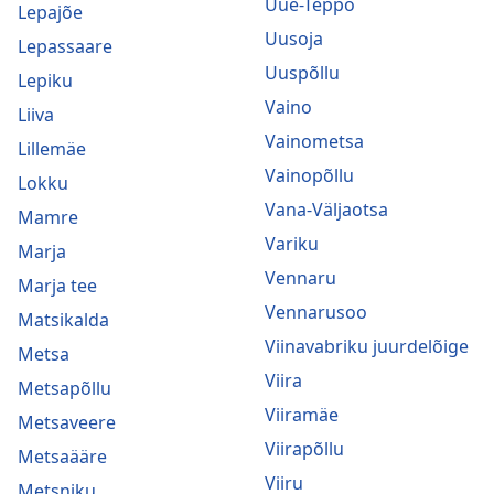
Uue-Teppo
Lepajõe
Uusoja
Lepassaare
Uuspõllu
Lepiku
Vaino
Liiva
Vainometsa
Lillemäe
Vainopõllu
Lokku
Vana-Väljaotsa
Mamre
Variku
Marja
Vennaru
Marja tee
Vennarusoo
Matsikalda
Viinavabriku juurdelõige
Metsa
Viira
Metsapõllu
Viiramäe
Metsaveere
Viirapõllu
Metsaääre
Viiru
Metsniku