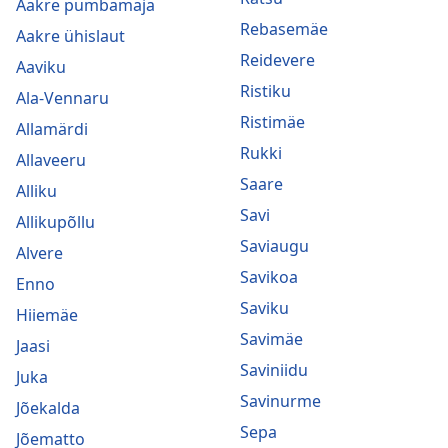
Aakre pumbamaja
Rebasemäe
Aakre ühislaut
Reidevere
Aaviku
Ristiku
Ala-Vennaru
Ristimäe
Allamärdi
Rukki
Allaveeru
Saare
Alliku
Savi
Allikupõllu
Saviaugu
Alvere
Savikoa
Enno
Saviku
Hiiemäe
Savimäe
Jaasi
Saviniidu
Juka
Savinurme
Jõekalda
Sepa
Jõematto