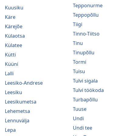
Tepponurme
Kuusiku
Teppopõllu
Käre
Tiigi
Kärejõe
Tinno-Tiitso
Külaotsa
Tinu
Külatee
Tinupõllu
Kütti
Tormi
Küüni
Tuisu
Lalli
Tulvi sigala
Leesiko-Andrese
Tulvi töökoda
Leesiku
Turbapõllu
Leesikumetsa
Tuuse
Lehemetsa
Undi
Lennuvälja
Undi tee
Lepa