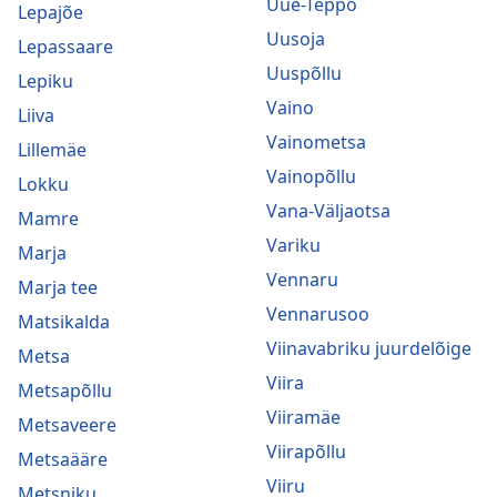
Uue-Teppo
Lepajõe
Uusoja
Lepassaare
Uuspõllu
Lepiku
Vaino
Liiva
Vainometsa
Lillemäe
Vainopõllu
Lokku
Vana-Väljaotsa
Mamre
Variku
Marja
Vennaru
Marja tee
Vennarusoo
Matsikalda
Viinavabriku juurdelõige
Metsa
Viira
Metsapõllu
Viiramäe
Metsaveere
Viirapõllu
Metsaääre
Viiru
Metsniku