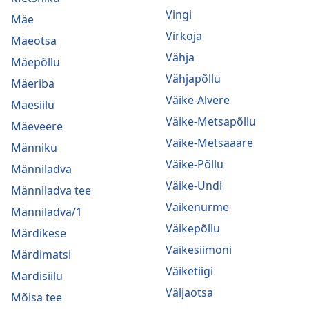
Vingi
Mäe
Virkoja
Mäeotsa
Vähja
Mäepõllu
Vähjapõllu
Mäeriba
Väike-Alvere
Mäesiilu
Väike-Metsapõllu
Mäeveere
Väike-Metsaääre
Männiku
Väike-Põllu
Männiladva
Väike-Undi
Männiladva tee
Väikenurme
Männiladva/1
Väikepõllu
Märdikese
Väikesiimoni
Märdimatsi
Väiketiigi
Märdisiilu
Väljaotsa
Mõisa tee