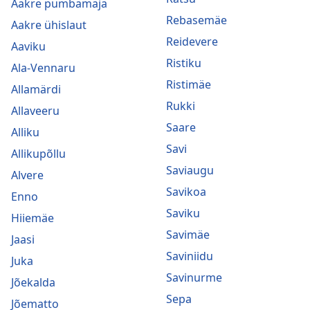
Aakre pumbamaja
Rebasemäe
Aakre ühislaut
Reidevere
Aaviku
Ristiku
Ala-Vennaru
Ristimäe
Allamärdi
Rukki
Allaveeru
Saare
Alliku
Savi
Allikupõllu
Saviaugu
Alvere
Savikoa
Enno
Saviku
Hiiemäe
Savimäe
Jaasi
Saviniidu
Juka
Savinurme
Jõekalda
Sepa
Jõematto