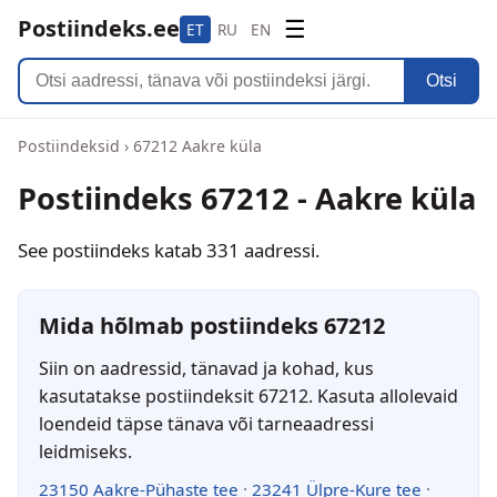
Postiindeks.ee
☰
ET
RU
EN
Otsi
Postiindeksid
›
67212 Aakre küla
Postiindeks 67212 - Aakre küla
See postiindeks katab 331 aadressi.
Mida hõlmab postiindeks 67212
Siin on aadressid, tänavad ja kohad, kus
kasutatakse postiindeksit 67212. Kasuta allolevaid
loendeid täpse tänava või tarneaadressi
leidmiseks.
23150 Aakre-Pühaste tee
·
23241 Ülpre-Kure tee
·