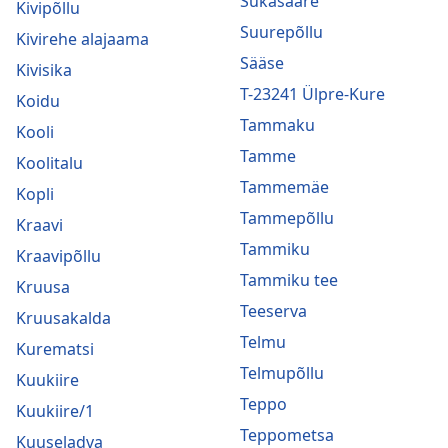
Sukasääre
Kivipõllu
Suurepõllu
Kivirehe alajaama
Sääse
Kivisika
T-23241 Ülpre-Kure
Koidu
Tammaku
Kooli
Tamme
Koolitalu
Tammemäe
Kopli
Tammepõllu
Kraavi
Tammiku
Kraavipõllu
Tammiku tee
Kruusa
Teeserva
Kruusakalda
Telmu
Kurematsi
Telmupõllu
Kuukiire
Teppo
Kuukiire/1
Teppometsa
Kuuseladva