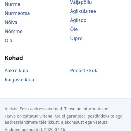
Väljapõllu
Nurme
Ägliküla tee
Nurmeotsa
Äglisoo
Nõlva
Õie
Nõmme
Ülpre
Oja
Kohad
Aakre küla
Pedaste küla
Raigaste küla
Allikas: Eesti aadressiandmed. Teave on informatiivne.
Teave on esitatud viitena. Me ei garanteeri postiindeksite ega
aadressiandmete täielikkust, ajakohasust ega veatust.
Andmed uuendatud: 2026-07-16