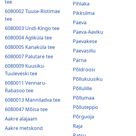
tee
Pihlaka
6080002 Tuuse-Ristimäe
Pikksilma
tee
Päeva
6080003 Undi-Kingo tee
Päeva-Aaviku
6080004 Ägliküla tee
Päevakese
6080005 Kanaküla tee
Päevasiilu
6080007 Palutare tee
Pärna
6080009 Kuusiku-
Põldroosi
Tuuleveski tee
Põllukuusiku
6080011 Vennaru-
Põllulille
Rabasoo tee
Põllumaa
6080013 Männiladva tee
Põlluteppo
6080047 Mõisa tee
Põrguoja
Aakre alajaam
Raja
Aakre metskond
Ratsu