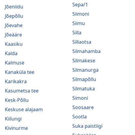
Sepa/1
Jõeniidu
Siimoni
Jõepõllu
Siimu
Jõevahe
Silla
Jõeääre
Sillaotsa
Kaasiku
Silmahamba
Kalda
Silmakese
Kalmuse
Silmanurga
Kanaküla tee
Silmapõllu
Karikakra
Silmatuka
Kasumetsa tee
Simoni
Kesk-Põllu
Soosaare
Keskuse alajaam
Sootla
Kiilungi
Suka paistiigi
Kivinurme