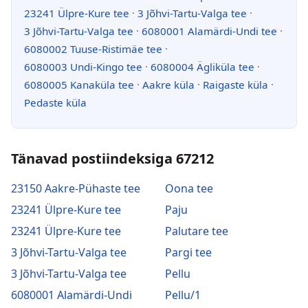
23241 Ülpre-Kure tee
·
3 Jõhvi-Tartu-Valga tee
·
3 Jõhvi-Tartu-Valga tee
·
6080001 Alamärdi-Undi tee
·
6080002 Tuuse-Ristimäe tee
·
6080003 Undi-Kingo tee
·
6080004 Ägliküla tee
·
6080005 Kanaküla tee
·
Aakre küla
·
Raigaste küla
·
Pedaste küla
Tänavad postiindeksiga 67212
23150 Aakre-Pühaste tee
Oona tee
23241 Ülpre-Kure tee
Paju
23241 Ülpre-Kure tee
Palutare tee
3 Jõhvi-Tartu-Valga tee
Pargi tee
3 Jõhvi-Tartu-Valga tee
Pellu
6080001 Alamärdi-Undi
Pellu/1