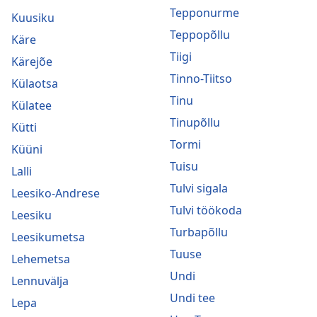
Tepponurme
Kuusiku
Teppopõllu
Käre
Tiigi
Kärejõe
Tinno-Tiitso
Külaotsa
Tinu
Külatee
Tinupõllu
Kütti
Tormi
Küüni
Tuisu
Lalli
Tulvi sigala
Leesiko-Andrese
Tulvi töökoda
Leesiku
Turbapõllu
Leesikumetsa
Tuuse
Lehemetsa
Undi
Lennuvälja
Undi tee
Lepa