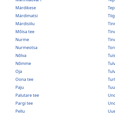
Märdikese
Tep
Märdimatsi
Tiig
Märdisiilu
Tin
Mõisa tee
Tin
Nurme
Tin
Nurmeotsa
Tor
Nõlva
Tui
Nõmme
Tulv
Oja
Tul
Oona tee
Tur
Paju
Tuu
Palutare tee
Und
Pargi tee
Und
Pellu
Uue