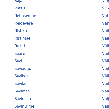
Raja
Vin
Ratsu
Vir
Rebasemäe
Väh
Reidevere
Väh
Ristiku
Väi
Ristimäe
Väi
Rukki
Väi
Saare
Väi
Savi
Väi
Saviaugu
Väi
Savikoa
Väi
Saviku
Väi
Savimäe
Väik
Saviniidu
Väl
Savinurme
Väl