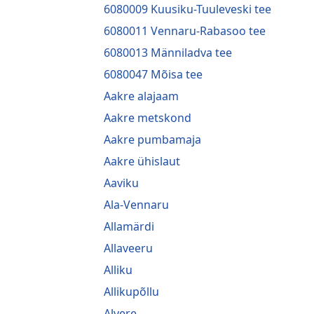
6080009 Kuusiku-Tuuleveski tee
6080011 Vennaru-Rabasoo tee
6080013 Männiladva tee
6080047 Mõisa tee
Aakre alajaam
Aakre metskond
Aakre pumbamaja
Aakre ühislaut
Aaviku
Ala-Vennaru
Allamärdi
Allaveeru
Alliku
Allikupõllu
Alvere