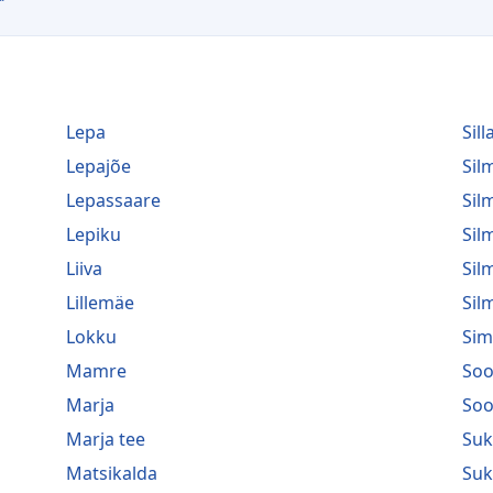
Lepa
Sill
Lepajõe
Si
Lepassaare
Sil
Lepiku
Sil
Liiva
Sil
Lillemäe
Sil
Lokku
Sim
Mamre
Soo
Marja
Soo
Marja tee
Suk
Matsikalda
Suk