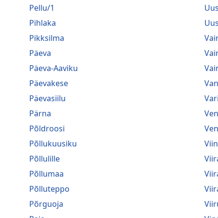
Pellu/1
Uus
Pihlaka
Uus
Pikksilma
Vai
Päeva
Vai
Päeva-Aaviku
Vai
Päevakese
Van
Päevasiilu
Var
Pärna
Ven
Põldroosi
Ven
Põllukuusiku
Vii
Põllulille
Viir
Põllumaa
Vii
Põlluteppo
Vii
Põrguoja
Viir