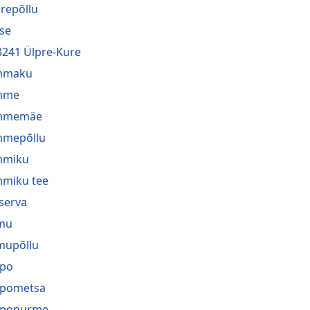
repõllu
se
3241 Ülpre-Kure
mmaku
mme
mmemäe
mmepõllu
mmiku
miku tee
serva
mu
mupõllu
ppo
ppometsa
pponurme