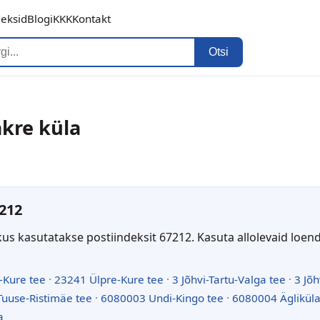
deksid
Blogi
KKK
Kontakt
Otsi
akre küla
212
kus kasutatakse postiindeksit 67212. Kasuta allolevaid loen
-Kure tee
·
23241 Ülpre-Kure tee
·
3 Jõhvi-Tartu-Valga tee
·
3 Jõh
uuse-Ristimäe tee
·
6080003 Undi-Kingo tee
·
6080004 Ägliküla
a