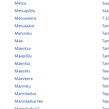
Metsa
Suu
Metsapõllu
Sää
Metsaveere
T-2
Metsaääre
Ta
Metsniku
Ta
Mäe
Ta
Mäeotsa
Ta
Mäepõllu
Ta
Mäeriba
Tam
Mäesiilu
Tee
Mäeveere
Tel
Männiku
Tel
Männiladva
Te
Männiladva tee
Te
Männiladva/1
Te