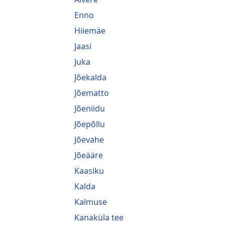
Enno
Hiiemäe
Jaasi
Juka
Jõekalda
Jõematto
Jõeniidu
Jõepõllu
Jõevahe
Jõeääre
Kaasiku
Kalda
Kalmuse
Kanaküla tee