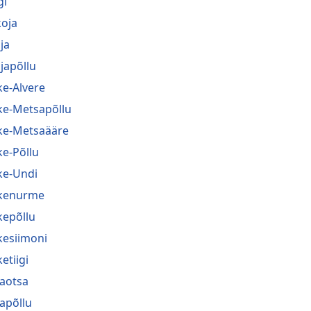
gi
koja
ja
japõllu
ke-Alvere
ke-Metsapõllu
ke-Metsaääre
ke-Põllu
ke-Undi
kenurme
kepõllu
kesiimoni
etiigi
jaotsa
japõllu