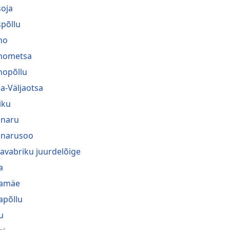
oja
põllu
no
nometsa
nopõllu
a-Väljaotsa
iku
naru
narusoo
navabriku juurdelõige
a
ramäe
rapõllu
u