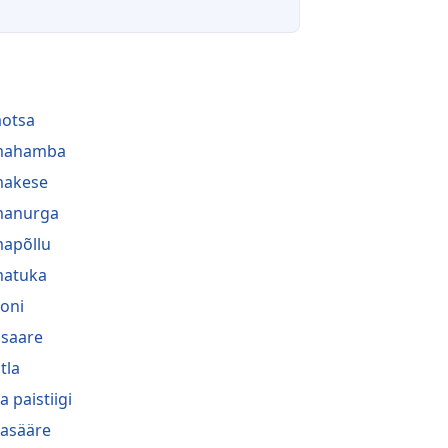
aotsa
lmahamba
makese
manurga
mapõllu
matuka
oni
saare
tla
a paistiigi
asääre