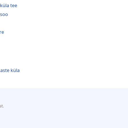
iküla tee
isoo
re
aste küla
st.