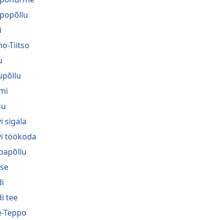
popõllu
i
no-Tiitso
u
upõllu
mi
su
i sigala
vi töökoda
bapõllu
se
i
i tee
-Teppo