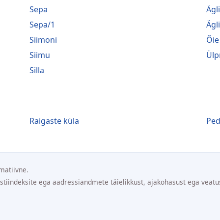
Sepa
Ägl
Sepa/1
Ägl
Siimoni
Õie
Siimu
Ülp
Silla
Raigaste küla
Ped
matiivne.
ostiindeksite ega aadressiandmete täielikkust, ajakohasust ega veatu