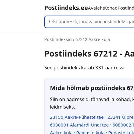
Postiindeks.ee
Avaleht
Kohad
Postiin
Postiindeksid
›
67212 Aakre küla
Postiindeks 67212 - A
See postiindeks katab 331 aadressi.
Mida hõlmab postiindeks 67
Siin on aadressid, tänavad ja kohad, 
leidmiseks.
23150 Aakre-Pühaste tee
·
23241 Ülpre
6080001 Alamärdi-Undi tee
·
6080002 T
Aakre küla
·
Raigaste küla
·
Pedaste kül