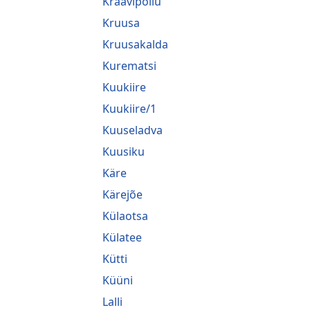
Kraavipõllu
Kruusa
Kruusakalda
Kurematsi
Kuukiire
Kuukiire/1
Kuuseladva
Kuusiku
Käre
Kärejõe
Külaotsa
Külatee
Kütti
Küüni
Lalli