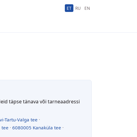
ET
RU
EN
deid täpse tänava või tarneaadressi
vi-Tartu-Valga tee
·
 tee
·
6080005 Kanaküla tee
·