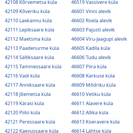
42108 Kõrvemetsa küla
46519 Vassivere küla
42109 Kõveriku küla
46601 Vinni alevik
42110 Laekannu küla
46602 Roela alevik
42111 Lepiksaare küla
46603 Pajusti alevik
42112 Maetsma küla
46604 Viru-Jaagupi alevik
42113 Paadenurme küla
46605 Kadila küla
42114 Sälliksaare küla
46606 Tudu alevik
42115 Tammessaare küla
46607 Piira küla
42116 Vadi küla
46608 Karkuse küla
42117 Änniksaare küla
46609 Mõdriku küla
42118 Jõemetsa küla
46610 Vetiku küla
42119 Kärasi küla
46611 Alavere küla
42120 Piilsi küla
46612 Allika küla
42121 Peressaare küla
46613 Koeravere küla
42122 Kaevussaare küla
46614 Lähtse küla