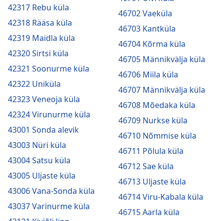
42317 Rebu küla
46702 Vaeküla
42318 Rääsa küla
46703 Kantküla
42319 Maidla küla
46704 Kõrma küla
42320 Sirtsi küla
46705 Männikvälja küla
42321 Soonurme küla
46706 Miila küla
42322 Uniküla
46707 Männikvälja küla
42323 Veneoja küla
46708 Mõedaka küla
42324 Virunurme küla
46709 Nurkse küla
43001 Sonda alevik
46710 Nõmmise küla
43003 Nüri küla
46711 Põlula küla
43004 Satsu küla
46712 Sae küla
43005 Uljaste küla
46713 Uljaste küla
43006 Vana-Sonda küla
46714 Viru-Kabala küla
43037 Varinurme küla
46715 Aarla küla