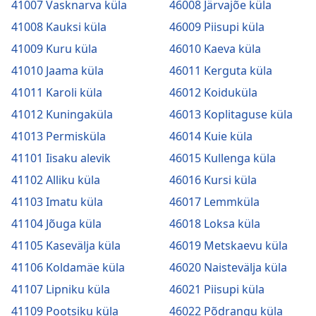
41007 Vasknarva küla
46008 Järvajõe küla
41008 Kauksi küla
46009 Piisupi küla
41009 Kuru küla
46010 Kaeva küla
41010 Jaama küla
46011 Kerguta küla
41011 Karoli küla
46012 Koiduküla
41012 Kuningaküla
46013 Koplitaguse küla
41013 Permisküla
46014 Kuie küla
41101 Iisaku alevik
46015 Kullenga küla
41102 Alliku küla
46016 Kursi küla
41103 Imatu küla
46017 Lemmküla
41104 Jõuga küla
46018 Loksa küla
41105 Kasevälja küla
46019 Metskaevu küla
41106 Koldamäe küla
46020 Naistevälja küla
41107 Lipniku küla
46021 Piisupi küla
41109 Pootsiku küla
46022 Põdrangu küla