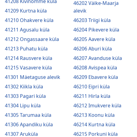
41208 Kivinõmme küla
46202 Väike-Maarja
41209 Kurtna küla
alevik
41210 Ohakvere küla
46203 Triigi küla
41211 Agusalu küla
46204 Pikevere küla
41212 Ongassaare küla
46205 Aavere küla
41213 Puhatu küla
46206 Aburi küla
41214 Rausvere küla
46207 Avanduse küla
41215 Vasavere küla
46208 Avispea küla
41301 Mäetaguse alevik
46209 Ebavere küla
41302 Kiikla küla
46210 Eipri küla
41303 Pagari küla
46211 Hirla küla
41304 Lipu küla
46212 Imukvere küla
41305 Tarumaa küla
46213 Koonu küla
41306 Apandiku küla
46214 Kurtna küla
41307 Aruküla
46215 Porkuni küla