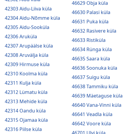
46629 Obja küla
42303 Aidu-Liiva küla
46630 Palasi küla
42304 Aidu-Nõmme küla
46631 Puka küla
42305 Aidu-Sooküla
46632 Rasivere küla
42306 Aruküla
46633 Ristiküla
42307 Arupäälse küla
46634 Rünga küla
42308 Aruvälja küla
46635 Saara küla
42309 Hirmuse küla
46636 Soonuka küla
42310 Koolma küla
46637 Suigu küla
42311 Kulja küla
46638 Tammiku küla
42312 Lümatu küla
46639 Mäetaguse küla
42313 Mehide küla
46640 Vana-Vinni küla
42314 Oandu küla
46641 Veadla küla
42315 Ojamaa küla
46642 Voore küla
42316 Piilse küla
46701 Ulvi küla