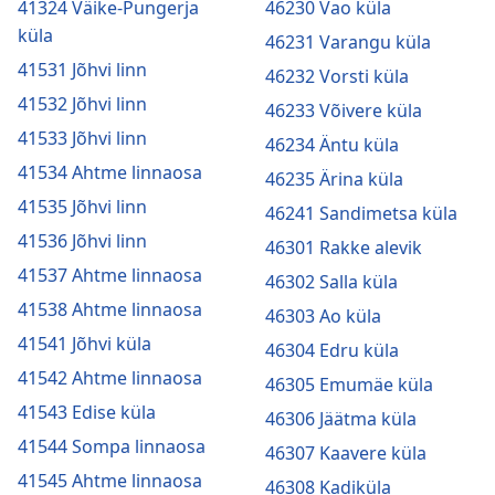
41324 Väike-Pungerja
46230 Vao küla
küla
46231 Varangu küla
41531 Jõhvi linn
46232 Vorsti küla
41532 Jõhvi linn
46233 Võivere küla
41533 Jõhvi linn
46234 Äntu küla
41534 Ahtme linnaosa
46235 Ärina küla
41535 Jõhvi linn
46241 Sandimetsa küla
41536 Jõhvi linn
46301 Rakke alevik
41537 Ahtme linnaosa
46302 Salla küla
41538 Ahtme linnaosa
46303 Ao küla
41541 Jõhvi küla
46304 Edru küla
41542 Ahtme linnaosa
46305 Emumäe küla
41543 Edise küla
46306 Jäätma küla
41544 Sompa linnaosa
46307 Kaavere küla
41545 Ahtme linnaosa
46308 Kadiküla