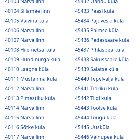
40103 Narva linn
45432 Oandu küla
40104 Sillamäe linn
45433 Paasi küla
40105 Vaivina küla
45434 Pajuveski küla
40106 Narva linn
45435 Palmse küla
40107 Narva linn
45436 Pedassaare küla
40108 Hiiemetsa küla
45437 Pihlaspea küla
40109 Hundinurga küla
45438 Sakussaare küla
40110 Laagna küla
45439 Salatse küla
40111 Mustanina küla
45440 Tepelvälja küla
40112 Narva linn
45441 Tidriku küla
40113 Pimestiku küla
45442 Tiigi küla
40114 Narva linn
45443 Toolse küla
40115 Narva linn
45444 Tõugu küla
40116 Sõtke küla
45445 Uusküla
40117 Narva linn
45446 Vainupea küla