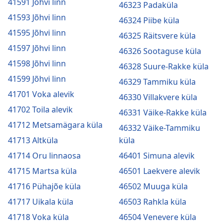
41591 Jõhvi linn
46323 Padaküla
41593 Jõhvi linn
46324 Piibe küla
41595 Jõhvi linn
46325 Räitsvere küla
41597 Jõhvi linn
46326 Sootaguse küla
41598 Jõhvi linn
46328 Suure-Rakke küla
41599 Jõhvi linn
46329 Tammiku küla
41701 Voka alevik
46330 Villakvere küla
41702 Toila alevik
46331 Väike-Rakke küla
41712 Metsamägara küla
46332 Väike-Tammiku
41713 Altküla
küla
41714 Oru linnaosa
46401 Simuna alevik
41715 Martsa küla
46501 Laekvere alevik
41716 Pühajõe küla
46502 Muuga küla
41717 Uikala küla
46503 Rahkla küla
41718 Voka küla
46504 Venevere küla