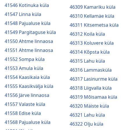
41546 Kotinuka küla
46309 Kamariku küla
41547 Linna küla
46310 Kellamäe küla
41548 Pajualuse küla
46311 Kitsemetsa küla
41549 Pargitaguse küla
46312 Koila küla
41550 Ahtme linnaosa
46313 Koluvere küla
41551 Ahtme linnaosa
46314 Kõpsta küla
41552 Sompa küla
46315 Lahu küla
41553 Amula küla
46316 Lammasküla
41554 Kaasikaia küla
46317 Lasinurme küla
41555 Kaasikvälja küla
46318 Liigvalla küla
41556 Järve linnaosa
46319 Mõisamaa küla
41557 Valaste küla
46320 Mäiste küla
41558 Edise küla
46321 Lahu küla
41568 Pajualuse küla
46322 Olju küla