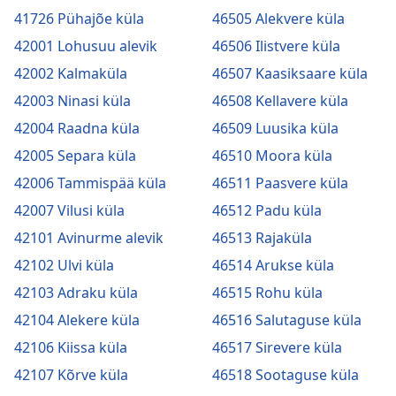
41726 Pühajõe küla
46505 Alekvere küla
42001 Lohusuu alevik
46506 Ilistvere küla
42002 Kalmaküla
46507 Kaasiksaare küla
42003 Ninasi küla
46508 Kellavere küla
42004 Raadna küla
46509 Luusika küla
42005 Separa küla
46510 Moora küla
42006 Tammispää küla
46511 Paasvere küla
42007 Vilusi küla
46512 Padu küla
42101 Avinurme alevik
46513 Rajaküla
42102 Ulvi küla
46514 Arukse küla
42103 Adraku küla
46515 Rohu küla
42104 Alekere küla
46516 Salutaguse küla
42106 Kiissa küla
46517 Sirevere küla
42107 Kõrve küla
46518 Sootaguse küla