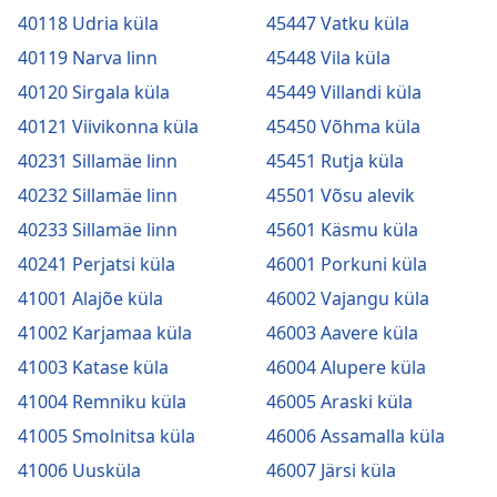
40118 Udria küla
45447 Vatku küla
40119 Narva linn
45448 Vila küla
40120 Sirgala küla
45449 Villandi küla
40121 Viivikonna küla
45450 Võhma küla
40231 Sillamäe linn
45451 Rutja küla
40232 Sillamäe linn
45501 Võsu alevik
40233 Sillamäe linn
45601 Käsmu küla
40241 Perjatsi küla
46001 Porkuni küla
41001 Alajõe küla
46002 Vajangu küla
41002 Karjamaa küla
46003 Aavere küla
41003 Katase küla
46004 Alupere küla
41004 Remniku küla
46005 Araski küla
41005 Smolnitsa küla
46006 Assamalla küla
41006 Uusküla
46007 Järsi küla