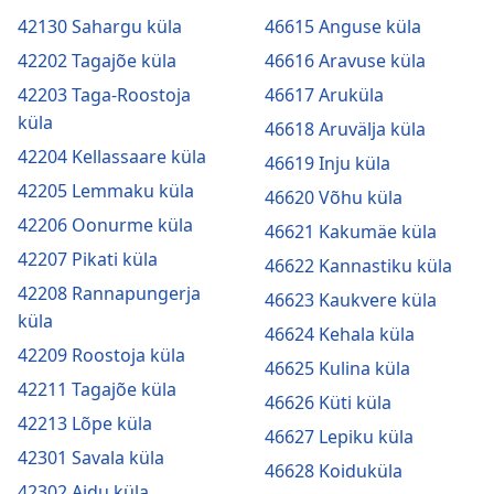
42130 Sahargu küla
46615 Anguse küla
42202 Tagajõe küla
46616 Aravuse küla
42203 Taga-Roostoja
46617 Aruküla
küla
46618 Aruvälja küla
42204 Kellassaare küla
46619 Inju küla
42205 Lemmaku küla
46620 Võhu küla
42206 Oonurme küla
46621 Kakumäe küla
42207 Pikati küla
46622 Kannastiku küla
42208 Rannapungerja
46623 Kaukvere küla
küla
46624 Kehala küla
42209 Roostoja küla
46625 Kulina küla
42211 Tagajõe küla
46626 Küti küla
42213 Lõpe küla
46627 Lepiku küla
42301 Savala küla
46628 Koiduküla
42302 Aidu küla