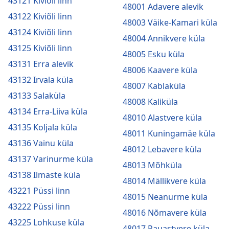
43121 Kiviõli linn
48001 Adavere alevik
43122 Kiviõli linn
48003 Väike-Kamari küla
43124 Kiviõli linn
48004 Annikvere küla
43125 Kiviõli linn
48005 Esku küla
43131 Erra alevik
48006 Kaavere küla
43132 Irvala küla
48007 Kablaküla
43133 Salaküla
48008 Kaliküla
43134 Erra-Liiva küla
48010 Alastvere küla
43135 Koljala küla
48011 Kuningamäe küla
43136 Vainu küla
48012 Lebavere küla
43137 Varinurme küla
48013 Mõhküla
43138 Ilmaste küla
48014 Mällikvere küla
43221 Püssi linn
48015 Neanurme küla
43222 Püssi linn
48016 Nõmavere küla
43225 Lohkuse küla
48017 Pauastvere küla