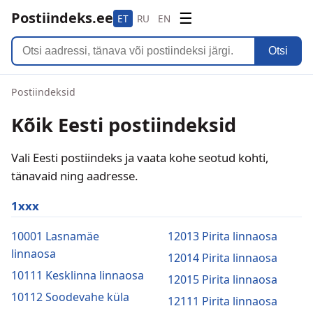
Postiindeks.ee
☰
ET
RU
EN
Otsi
Postiindeksid
Kõik Eesti postiindeksid
Vali Eesti postiindeks ja vaata kohe seotud kohti,
tänavaid ning aadresse.
1xxx
10001 Lasnamäe
12013 Pirita linnaosa
linnaosa
12014 Pirita linnaosa
10111 Kesklinna linnaosa
12015 Pirita linnaosa
10112 Soodevahe küla
12111 Pirita linnaosa