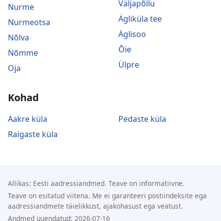
Väljapõllu
Nurme
Ägliküla tee
Nurmeotsa
Äglisoo
Nõlva
Õie
Nõmme
Ülpre
Oja
Kohad
Aakre küla
Pedaste küla
Raigaste küla
Allikas: Eesti aadressiandmed. Teave on informatiivne.
Teave on esitatud viitena. Me ei garanteeri postiindeksite ega
aadressiandmete täielikkust, ajakohasust ega veatust.
Andmed uuendatud: 2026-07-16