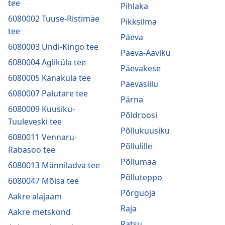
tee
Pihlaka
6080002 Tuuse-Ristimäe
Pikksilma
tee
Päeva
6080003 Undi-Kingo tee
Päeva-Aaviku
6080004 Ägliküla tee
Päevakese
6080005 Kanaküla tee
Päevasiilu
6080007 Palutare tee
Pärna
6080009 Kuusiku-
Põldroosi
Tuuleveski tee
Põllukuusiku
6080011 Vennaru-
Põllulille
Rabasoo tee
Põllumaa
6080013 Männiladva tee
Põlluteppo
6080047 Mõisa tee
Põrguoja
Aakre alajaam
Raja
Aakre metskond
Ratsu