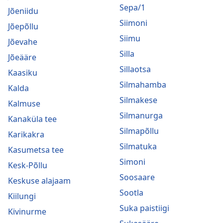
Sepa/1
Jõeniidu
Siimoni
Jõepõllu
Siimu
Jõevahe
Silla
Jõeääre
Sillaotsa
Kaasiku
Silmahamba
Kalda
Silmakese
Kalmuse
Silmanurga
Kanaküla tee
Silmapõllu
Karikakra
Silmatuka
Kasumetsa tee
Simoni
Kesk-Põllu
Soosaare
Keskuse alajaam
Sootla
Kiilungi
Suka paistiigi
Kivinurme