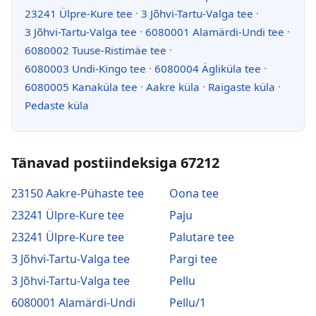
23241 Ülpre-Kure tee
·
3 Jõhvi-Tartu-Valga tee
·
3 Jõhvi-Tartu-Valga tee
·
6080001 Alamärdi-Undi tee
·
6080002 Tuuse-Ristimäe tee
·
6080003 Undi-Kingo tee
·
6080004 Ägliküla tee
·
6080005 Kanaküla tee
·
Aakre küla
·
Raigaste küla
·
Pedaste küla
Tänavad postiindeksiga 67212
23150 Aakre-Pühaste tee
Oona tee
23241 Ülpre-Kure tee
Paju
23241 Ülpre-Kure tee
Palutare tee
3 Jõhvi-Tartu-Valga tee
Pargi tee
3 Jõhvi-Tartu-Valga tee
Pellu
6080001 Alamärdi-Undi
Pellu/1