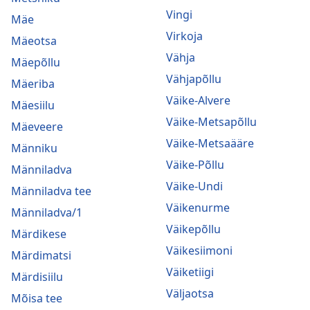
Vingi
Mäe
Virkoja
Mäeotsa
Vähja
Mäepõllu
Vähjapõllu
Mäeriba
Väike-Alvere
Mäesiilu
Väike-Metsapõllu
Mäeveere
Väike-Metsaääre
Männiku
Väike-Põllu
Männiladva
Väike-Undi
Männiladva tee
Väikenurme
Männiladva/1
Väikepõllu
Märdikese
Väikesiimoni
Märdimatsi
Väiketiigi
Märdisiilu
Väljaotsa
Mõisa tee