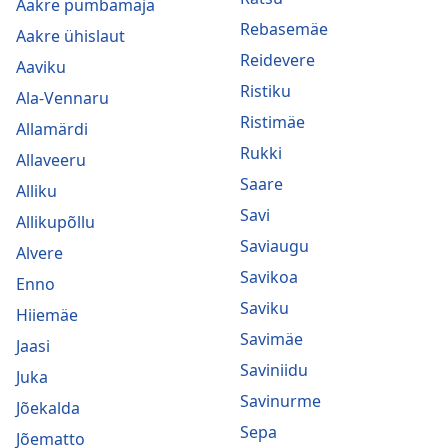
Aakre pumbamaja
Rebasemäe
Aakre ühislaut
Reidevere
Aaviku
Ristiku
Ala-Vennaru
Ristimäe
Allamärdi
Rukki
Allaveeru
Saare
Alliku
Savi
Allikupõllu
Saviaugu
Alvere
Savikoa
Enno
Saviku
Hiiemäe
Savimäe
Jaasi
Saviniidu
Juka
Savinurme
Jõekalda
Sepa
Jõematto