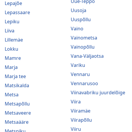
Uue-Teppo
Lepajõe
Uusoja
Lepassaare
Uuspõllu
Lepiku
Vaino
Liiva
Vainometsa
Lillemäe
Vainopõllu
Lokku
Vana-Väljaotsa
Mamre
Variku
Marja
Vennaru
Marja tee
Vennarusoo
Matsikalda
Viinavabriku juurdelõige
Metsa
Viira
Metsapõllu
Viiramäe
Metsaveere
Viirapõllu
Metsaääre
Viiru
Metsniku