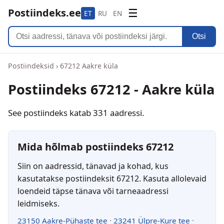
Postiindeks.ee
☰
ET
RU
EN
Otsi
Postiindeksid
›
67212 Aakre küla
Postiindeks 67212 - Aakre küla
See postiindeks katab 331 aadressi.
Mida hõlmab postiindeks 67212
Siin on aadressid, tänavad ja kohad, kus
kasutatakse postiindeksit 67212. Kasuta allolevaid
loendeid täpse tänava või tarneaadressi
leidmiseks.
23150 Aakre-Pühaste tee
·
23241 Ülpre-Kure tee
·