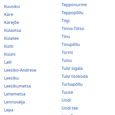
Tepponurme
Kuusiku
Teppopõllu
Käre
Tiigi
Kärejõe
Tinno-Tiitso
Külaotsa
Tinu
Külatee
Tinupõllu
Kütti
Tormi
Küüni
Tuisu
Lalli
Tulvi sigala
Leesiko-Andrese
Tulvi töökoda
Leesiku
Turbapõllu
Leesikumetsa
Tuuse
Lehemetsa
Undi
Lennuvälja
Undi tee
Lepa