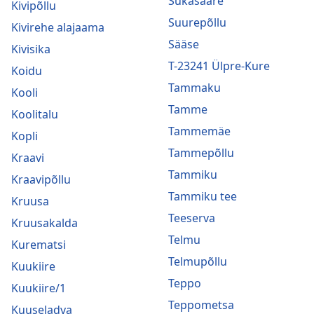
Sukasääre
Kivipõllu
Suurepõllu
Kivirehe alajaama
Sääse
Kivisika
T-23241 Ülpre-Kure
Koidu
Tammaku
Kooli
Tamme
Koolitalu
Tammemäe
Kopli
Tammepõllu
Kraavi
Tammiku
Kraavipõllu
Tammiku tee
Kruusa
Teeserva
Kruusakalda
Telmu
Kurematsi
Telmupõllu
Kuukiire
Teppo
Kuukiire/1
Teppometsa
Kuuseladva