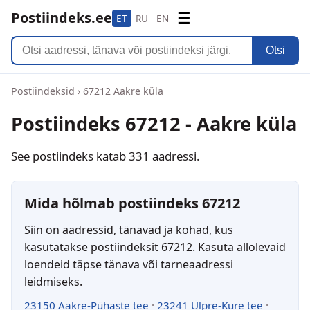
Postiindeks.ee
☰
ET
RU
EN
Otsi
Postiindeksid
›
67212 Aakre küla
Postiindeks 67212 - Aakre küla
See postiindeks katab 331 aadressi.
Mida hõlmab postiindeks 67212
Siin on aadressid, tänavad ja kohad, kus
kasutatakse postiindeksit 67212. Kasuta allolevaid
loendeid täpse tänava või tarneaadressi
leidmiseks.
23150 Aakre-Pühaste tee
·
23241 Ülpre-Kure tee
·