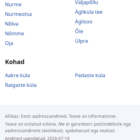
Väljapõllu
Nurme
Ägliküla tee
Nurmeotsa
Äglisoo
Nõlva
Õie
Nõmme
Ülpre
Oja
Kohad
Aakre küla
Pedaste küla
Raigaste küla
Allikas: Eesti aadressiandmed. Teave on informatiivne.
Teave on esitatud viitena. Me ei garanteeri postiindeksite ega
aadressiandmete täielikkust, ajakohasust ega veatust.
Andmed uuendatud: 2026-07-16