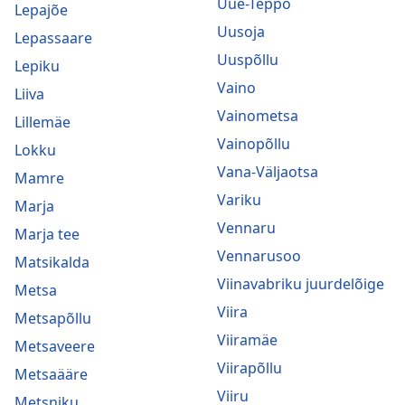
Uue-Teppo
Lepajõe
Uusoja
Lepassaare
Uuspõllu
Lepiku
Vaino
Liiva
Vainometsa
Lillemäe
Vainopõllu
Lokku
Vana-Väljaotsa
Mamre
Variku
Marja
Vennaru
Marja tee
Vennarusoo
Matsikalda
Viinavabriku juurdelõige
Metsa
Viira
Metsapõllu
Viiramäe
Metsaveere
Viirapõllu
Metsaääre
Viiru
Metsniku