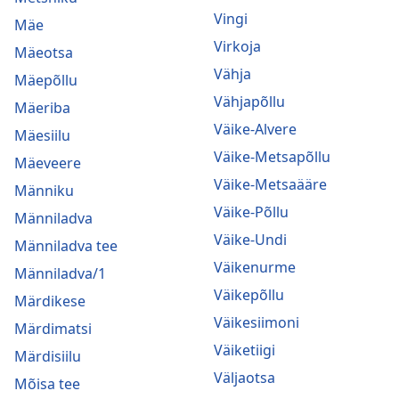
Vingi
Mäe
Virkoja
Mäeotsa
Vähja
Mäepõllu
Vähjapõllu
Mäeriba
Väike-Alvere
Mäesiilu
Väike-Metsapõllu
Mäeveere
Väike-Metsaääre
Männiku
Väike-Põllu
Männiladva
Väike-Undi
Männiladva tee
Väikenurme
Männiladva/1
Väikepõllu
Märdikese
Väikesiimoni
Märdimatsi
Väiketiigi
Märdisiilu
Väljaotsa
Mõisa tee