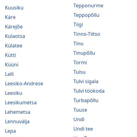
Tepponurme
Kuusiku
Teppopõllu
Käre
Tiigi
Kärejõe
Tinno-Tiitso
Külaotsa
Tinu
Külatee
Tinupõllu
Kütti
Tormi
Küüni
Tuisu
Lalli
Tulvi sigala
Leesiko-Andrese
Tulvi töökoda
Leesiku
Turbapõllu
Leesikumetsa
Tuuse
Lehemetsa
Undi
Lennuvälja
Undi tee
Lepa