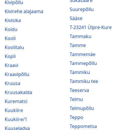
Sukasääre
Kivipõllu
Suurepõllu
Kivirehe alajaama
Sääse
Kivisika
T-23241 Ülpre-Kure
Koidu
Tammaku
Kooli
Tamme
Koolitalu
Tammemäe
Kopli
Tammepõllu
Kraavi
Tammiku
Kraavipõllu
Tammiku tee
Kruusa
Teeserva
Kruusakalda
Telmu
Kurematsi
Telmupõllu
Kuukiire
Teppo
Kuukiire/1
Teppometsa
Kuuseladva