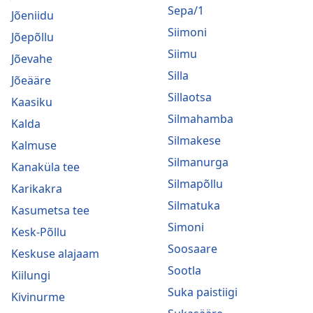
Sepa/1
Jõeniidu
Siimoni
Jõepõllu
Siimu
Jõevahe
Silla
Jõeääre
Sillaotsa
Kaasiku
Silmahamba
Kalda
Silmakese
Kalmuse
Silmanurga
Kanaküla tee
Silmapõllu
Karikakra
Silmatuka
Kasumetsa tee
Simoni
Kesk-Põllu
Soosaare
Keskuse alajaam
Sootla
Kiilungi
Suka paistiigi
Kivinurme