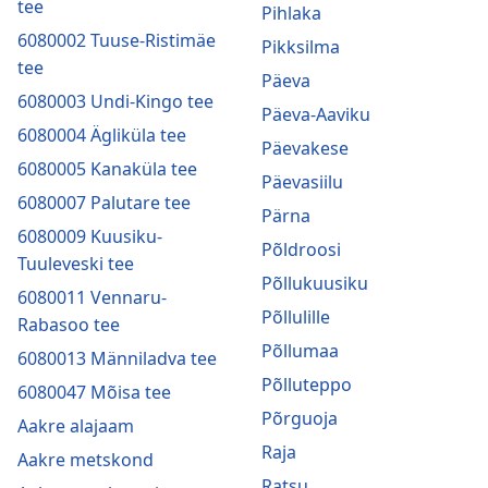
tee
Pihlaka
6080002 Tuuse-Ristimäe
Pikksilma
tee
Päeva
6080003 Undi-Kingo tee
Päeva-Aaviku
6080004 Ägliküla tee
Päevakese
6080005 Kanaküla tee
Päevasiilu
6080007 Palutare tee
Pärna
6080009 Kuusiku-
Põldroosi
Tuuleveski tee
Põllukuusiku
6080011 Vennaru-
Põllulille
Rabasoo tee
Põllumaa
6080013 Männiladva tee
Põlluteppo
6080047 Mõisa tee
Põrguoja
Aakre alajaam
Raja
Aakre metskond
Ratsu