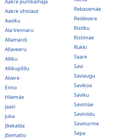
Aakre pumbamaja
Rebasemäe
Aakre ühislaut
Reidevere
Aaviku
Ristiku
Ala-Vennaru
Ristimäe
Allamärdi
Rukki
Allaveeru
Saare
Alliku
Savi
Allikupõllu
Saviaugu
Alvere
Savikoa
Enno
Saviku
Hiiemäe
Savimäe
Jaasi
Saviniidu
Juka
Savinurme
Jõekalda
Sepa
Jõematto