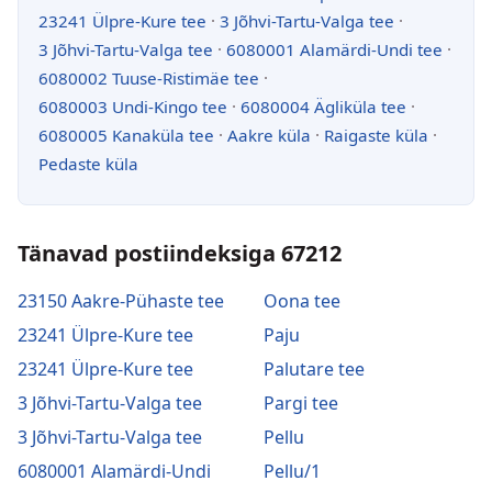
23241 Ülpre-Kure tee
·
3 Jõhvi-Tartu-Valga tee
·
3 Jõhvi-Tartu-Valga tee
·
6080001 Alamärdi-Undi tee
·
6080002 Tuuse-Ristimäe tee
·
6080003 Undi-Kingo tee
·
6080004 Ägliküla tee
·
6080005 Kanaküla tee
·
Aakre küla
·
Raigaste küla
·
Pedaste küla
Tänavad postiindeksiga 67212
23150 Aakre-Pühaste tee
Oona tee
23241 Ülpre-Kure tee
Paju
23241 Ülpre-Kure tee
Palutare tee
3 Jõhvi-Tartu-Valga tee
Pargi tee
3 Jõhvi-Tartu-Valga tee
Pellu
6080001 Alamärdi-Undi
Pellu/1