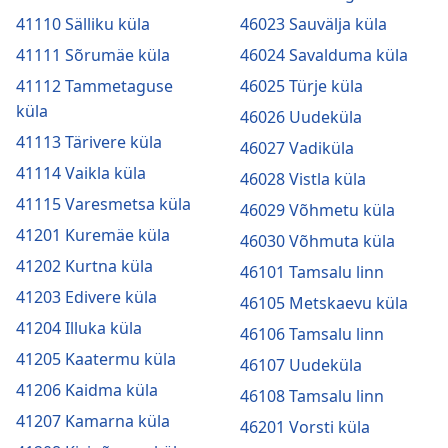
41110 Sälliku küla
46023 Sauvälja küla
41111 Sõrumäe küla
46024 Savalduma küla
41112 Tammetaguse
46025 Türje küla
küla
46026 Uudeküla
41113 Tärivere küla
46027 Vadiküla
41114 Vaikla küla
46028 Vistla küla
41115 Varesmetsa küla
46029 Võhmetu küla
41201 Kuremäe küla
46030 Võhmuta küla
41202 Kurtna küla
46101 Tamsalu linn
41203 Edivere küla
46105 Metskaevu küla
41204 Illuka küla
46106 Tamsalu linn
41205 Kaatermu küla
46107 Uudeküla
41206 Kaidma küla
46108 Tamsalu linn
41207 Kamarna küla
46201 Vorsti küla