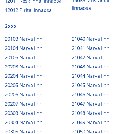
19086 Mustamäe
12011 Kesklinna linnaosa
linnaosa
12012 Pirita linnaosa
2xxx
20103 Narva linn
21040 Narva linn
20104 Narva linn
21041 Narva linn
20105 Narva linn
21042 Narva linn
20203 Narva linn
21043 Narva linn
20204 Narva linn
21044 Narva linn
20205 Narva linn
21045 Narva linn
20206 Narva linn
21046 Narva linn
20207 Narva linn
21047 Narva linn
20303 Narva linn
21048 Narva linn
20304 Narva linn
21049 Narva linn
20305 Narva linn
21050 Narva linn