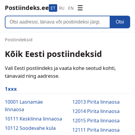
Postiindeks.ee
☰
ET
RU
EN
Otsi
Postiindeksid
Kõik Eesti postiindeksid
Vali Eesti postiindeks ja vaata kohe seotud kohti,
tänavaid ning aadresse.
1xxx
10001 Lasnamäe
12013 Pirita linnaosa
linnaosa
12014 Pirita linnaosa
10111 Kesklinna linnaosa
12015 Pirita linnaosa
10112 Soodevahe küla
12111 Pirita linnaosa