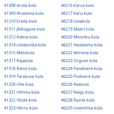
41308 Arvila küla
46216 Kärsa küla
41309 Atsalama küla
46217 Käru küla
41310 Ereda küla
46218 Liivaküla
41311 Jõetaguse küla
46219 Määri küla
41312 Kalina küla
46220 Müüriku küla
41314 Liivakünka küla
46221 Nadalama küla
41315 Metsküla
46222 Nõmme küla
41317 Rajaküla
46223 Orguse küla
41318 Ratva küla
46224 Pandivere küla
41319 Tarakuse küla
46225 Pudivere küla
41320 Uhe küla
46226 Raeküla
41321 Võhma küla
46227 Raigu küla
41322 Võide küla
46228 Rastla küla
41323 Võrnu küla
46229 Uuemõisa küla