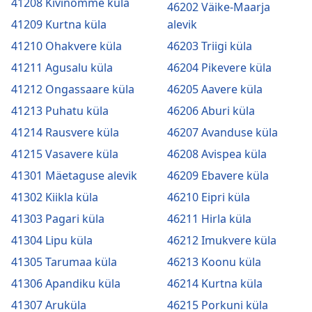
41208 Kivinõmme küla
46202 Väike-Maarja
41209 Kurtna küla
alevik
41210 Ohakvere küla
46203 Triigi küla
41211 Agusalu küla
46204 Pikevere küla
41212 Ongassaare küla
46205 Aavere küla
41213 Puhatu küla
46206 Aburi küla
41214 Rausvere küla
46207 Avanduse küla
41215 Vasavere küla
46208 Avispea küla
41301 Mäetaguse alevik
46209 Ebavere küla
41302 Kiikla küla
46210 Eipri küla
41303 Pagari küla
46211 Hirla küla
41304 Lipu küla
46212 Imukvere küla
41305 Tarumaa küla
46213 Koonu küla
41306 Apandiku küla
46214 Kurtna küla
41307 Aruküla
46215 Porkuni küla