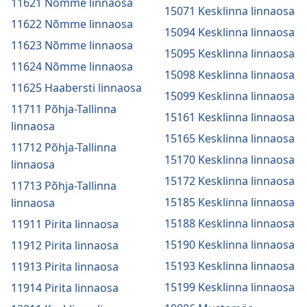
11621 Nõmme linnaosa
15071 Kesklinna linnaosa
11622 Nõmme linnaosa
15094 Kesklinna linnaosa
11623 Nõmme linnaosa
15095 Kesklinna linnaosa
11624 Nõmme linnaosa
15098 Kesklinna linnaosa
11625 Haabersti linnaosa
15099 Kesklinna linnaosa
11711 Põhja-Tallinna
15161 Kesklinna linnaosa
linnaosa
15165 Kesklinna linnaosa
11712 Põhja-Tallinna
15170 Kesklinna linnaosa
linnaosa
15172 Kesklinna linnaosa
11713 Põhja-Tallinna
15185 Kesklinna linnaosa
linnaosa
15188 Kesklinna linnaosa
11911 Pirita linnaosa
15190 Kesklinna linnaosa
11912 Pirita linnaosa
15193 Kesklinna linnaosa
11913 Pirita linnaosa
15199 Kesklinna linnaosa
11914 Pirita linnaosa