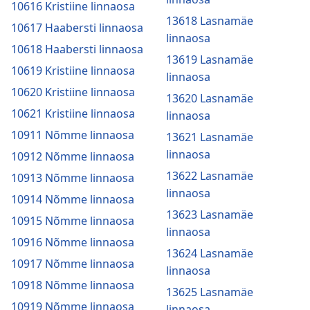
10616 Kristiine linnaosa
13618 Lasnamäe
10617 Haabersti linnaosa
linnaosa
10618 Haabersti linnaosa
13619 Lasnamäe
10619 Kristiine linnaosa
linnaosa
10620 Kristiine linnaosa
13620 Lasnamäe
10621 Kristiine linnaosa
linnaosa
10911 Nõmme linnaosa
13621 Lasnamäe
linnaosa
10912 Nõmme linnaosa
13622 Lasnamäe
10913 Nõmme linnaosa
linnaosa
10914 Nõmme linnaosa
13623 Lasnamäe
10915 Nõmme linnaosa
linnaosa
10916 Nõmme linnaosa
13624 Lasnamäe
10917 Nõmme linnaosa
linnaosa
10918 Nõmme linnaosa
13625 Lasnamäe
10919 Nõmme linnaosa
linnaosa