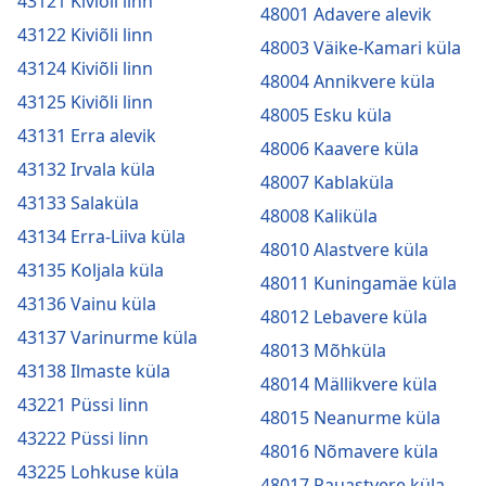
43121 Kiviõli linn
48001 Adavere alevik
43122 Kiviõli linn
48003 Väike-Kamari küla
43124 Kiviõli linn
48004 Annikvere küla
43125 Kiviõli linn
48005 Esku küla
43131 Erra alevik
48006 Kaavere küla
43132 Irvala küla
48007 Kablaküla
43133 Salaküla
48008 Kaliküla
43134 Erra-Liiva küla
48010 Alastvere küla
43135 Koljala küla
48011 Kuningamäe küla
43136 Vainu küla
48012 Lebavere küla
43137 Varinurme küla
48013 Mõhküla
43138 Ilmaste küla
48014 Mällikvere küla
43221 Püssi linn
48015 Neanurme küla
43222 Püssi linn
48016 Nõmavere küla
43225 Lohkuse küla
48017 Pauastvere küla