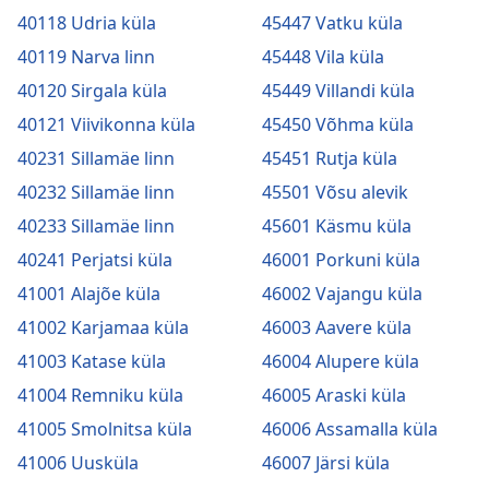
40118 Udria küla
45447 Vatku küla
40119 Narva linn
45448 Vila küla
40120 Sirgala küla
45449 Villandi küla
40121 Viivikonna küla
45450 Võhma küla
40231 Sillamäe linn
45451 Rutja küla
40232 Sillamäe linn
45501 Võsu alevik
40233 Sillamäe linn
45601 Käsmu küla
40241 Perjatsi küla
46001 Porkuni küla
41001 Alajõe küla
46002 Vajangu küla
41002 Karjamaa küla
46003 Aavere küla
41003 Katase küla
46004 Alupere küla
41004 Remniku küla
46005 Araski küla
41005 Smolnitsa küla
46006 Assamalla küla
41006 Uusküla
46007 Järsi küla