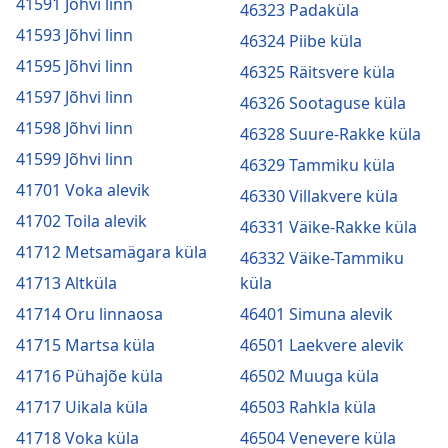
41591 Jõhvi linn
46323 Padaküla
41593 Jõhvi linn
46324 Piibe küla
41595 Jõhvi linn
46325 Räitsvere küla
41597 Jõhvi linn
46326 Sootaguse küla
41598 Jõhvi linn
46328 Suure-Rakke küla
41599 Jõhvi linn
46329 Tammiku küla
41701 Voka alevik
46330 Villakvere küla
41702 Toila alevik
46331 Väike-Rakke küla
41712 Metsamägara küla
46332 Väike-Tammiku
41713 Altküla
küla
41714 Oru linnaosa
46401 Simuna alevik
41715 Martsa küla
46501 Laekvere alevik
41716 Pühajõe küla
46502 Muuga küla
41717 Uikala küla
46503 Rahkla küla
41718 Voka küla
46504 Venevere küla