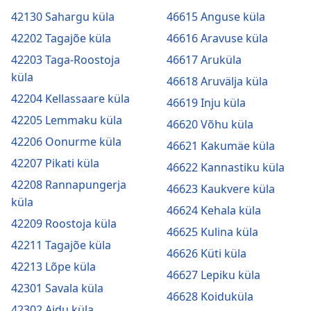
42130 Sahargu küla
46615 Anguse küla
42202 Tagajõe küla
46616 Aravuse küla
42203 Taga-Roostoja
46617 Aruküla
küla
46618 Aruvälja küla
42204 Kellassaare küla
46619 Inju küla
42205 Lemmaku küla
46620 Võhu küla
42206 Oonurme küla
46621 Kakumäe küla
42207 Pikati küla
46622 Kannastiku küla
42208 Rannapungerja
46623 Kaukvere küla
küla
46624 Kehala küla
42209 Roostoja küla
46625 Kulina küla
42211 Tagajõe küla
46626 Küti küla
42213 Lõpe küla
46627 Lepiku küla
42301 Savala küla
46628 Koiduküla
42302 Aidu küla