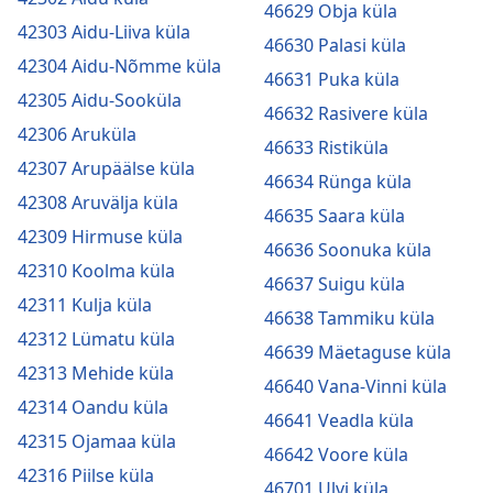
46629 Obja küla
42303 Aidu-Liiva küla
46630 Palasi küla
42304 Aidu-Nõmme küla
46631 Puka küla
42305 Aidu-Sooküla
46632 Rasivere küla
42306 Aruküla
46633 Ristiküla
42307 Arupäälse küla
46634 Rünga küla
42308 Aruvälja küla
46635 Saara küla
42309 Hirmuse küla
46636 Soonuka küla
42310 Koolma küla
46637 Suigu küla
42311 Kulja küla
46638 Tammiku küla
42312 Lümatu küla
46639 Mäetaguse küla
42313 Mehide küla
46640 Vana-Vinni küla
42314 Oandu küla
46641 Veadla küla
42315 Ojamaa küla
46642 Voore küla
42316 Piilse küla
46701 Ulvi küla