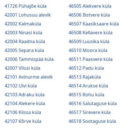
41726 Pühajõe küla
46505 Alekvere küla
42001 Lohusuu alevik
46506 Ilistvere küla
42002 Kalmaküla
46507 Kaasiksaare küla
42003 Ninasi küla
46508 Kellavere küla
42004 Raadna küla
46509 Luusika küla
42005 Separa küla
46510 Moora küla
42006 Tammispää küla
46511 Paasvere küla
42007 Vilusi küla
46512 Padu küla
42101 Avinurme alevik
46513 Rajaküla
42102 Ulvi küla
46514 Arukse küla
42103 Adraku küla
46515 Rohu küla
42104 Alekere küla
46516 Salutaguse küla
42106 Kiissa küla
46517 Sirevere küla
42107 Kõrve küla
46518 Sootaguse küla