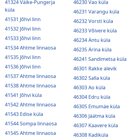
41324 Väike-Pungerja
46230 Vao küla
küla
46231 Varangu küla
41531 Jõhvi linn
46232 Vorsti küla
41532 Jõhvi linn
46233 Võivere küla
41533 Jõhvi linn
46234 Äntu küla
41534 Ahtme linnaosa
46235 Ärina küla
41535 Jõhvi linn
46241 Sandimetsa küla
41536 Jõhvi linn
46301 Rakke alevik
41537 Ahtme linnaosa
46302 Salla küla
41538 Ahtme linnaosa
46303 Ao küla
41541 Jõhvi küla
46304 Edru küla
41542 Ahtme linnaosa
46305 Emumäe küla
41543 Edise küla
46306 Jäätma küla
41544 Sompa linnaosa
46307 Kaavere küla
41545 Ahtme linnaosa
46308 Kadiküla