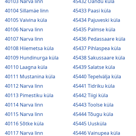
40103 Narva linn
45432 Oandu küla
40104 Sillamäe linn
45433 Paasi küla
40105 Vaivina küla
45434 Pajuveski küla
40106 Narva linn
45435 Palmse küla
40107 Narva linn
45436 Pedassaare küla
40108 Hiiemetsa küla
45437 Pihlaspea küla
40109 Hundinurga küla
45438 Sakussaare küla
40110 Laagna küla
45439 Salatse küla
40111 Mustanina küla
45440 Tepelvälja küla
40112 Narva linn
45441 Tidriku küla
40113 Pimestiku küla
45442 Tiigi küla
40114 Narva linn
45443 Toolse küla
40115 Narva linn
45444 Tõugu küla
40116 Sõtke küla
45445 Uusküla
40117 Narva linn
45446 Vainupea küla