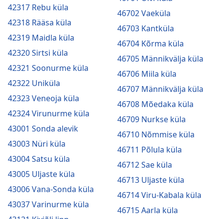
42317 Rebu küla
46702 Vaeküla
42318 Rääsa küla
46703 Kantküla
42319 Maidla küla
46704 Kõrma küla
42320 Sirtsi küla
46705 Männikvälja küla
42321 Soonurme küla
46706 Miila küla
42322 Uniküla
46707 Männikvälja küla
42323 Veneoja küla
46708 Mõedaka küla
42324 Virunurme küla
46709 Nurkse küla
43001 Sonda alevik
46710 Nõmmise küla
43003 Nüri küla
46711 Põlula küla
43004 Satsu küla
46712 Sae küla
43005 Uljaste küla
46713 Uljaste küla
43006 Vana-Sonda küla
46714 Viru-Kabala küla
43037 Varinurme küla
46715 Aarla küla