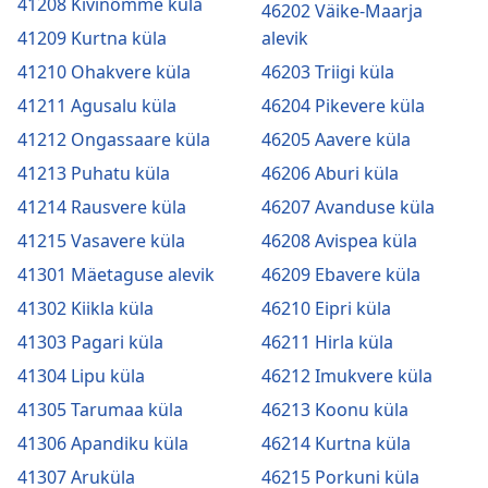
41208 Kivinõmme küla
46202 Väike-Maarja
41209 Kurtna küla
alevik
41210 Ohakvere küla
46203 Triigi küla
41211 Agusalu küla
46204 Pikevere küla
41212 Ongassaare küla
46205 Aavere küla
41213 Puhatu küla
46206 Aburi küla
41214 Rausvere küla
46207 Avanduse küla
41215 Vasavere küla
46208 Avispea küla
41301 Mäetaguse alevik
46209 Ebavere küla
41302 Kiikla küla
46210 Eipri küla
41303 Pagari küla
46211 Hirla küla
41304 Lipu küla
46212 Imukvere küla
41305 Tarumaa küla
46213 Koonu küla
41306 Apandiku küla
46214 Kurtna küla
41307 Aruküla
46215 Porkuni küla