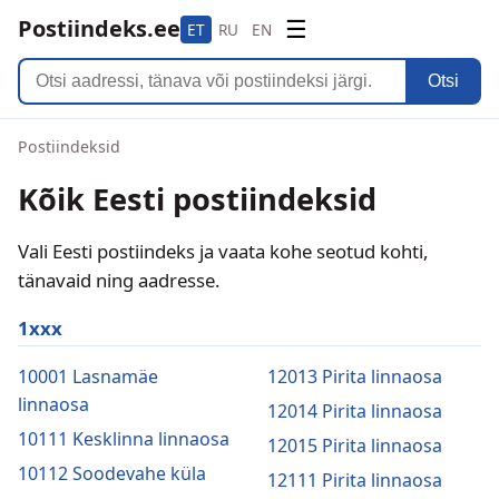
Postiindeks.ee
☰
ET
RU
EN
Otsi
Postiindeksid
Kõik Eesti postiindeksid
Vali Eesti postiindeks ja vaata kohe seotud kohti,
tänavaid ning aadresse.
1xxx
10001 Lasnamäe
12013 Pirita linnaosa
linnaosa
12014 Pirita linnaosa
10111 Kesklinna linnaosa
12015 Pirita linnaosa
10112 Soodevahe küla
12111 Pirita linnaosa