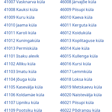
41007 Vasknarva küla
46008 Järvajõe küla
41008 Kauksi küla
46009 Piisupi küla
41009 Kuru küla
46010 Kaeva küla
41010 Jaama küla
46011 Kerguta küla
41011 Karoli küla
46012 Koiduküla
41012 Kuningaküla
46013 Koplitaguse küla
41013 Permisküla
46014 Kuie küla
41101 Iisaku alevik
46015 Kullenga küla
41102 Alliku küla
46016 Kursi küla
41103 Imatu küla
46017 Lemmküla
41104 Jõuga küla
46018 Loksa küla
41105 Kasevälja küla
46019 Metskaevu küla
41106 Koldamäe küla
46020 Naistevälja küla
41107 Lipniku küla
46021 Piisupi küla
41109 Pootsiku küla
46022 Põdrangu küla