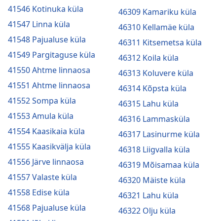
41546 Kotinuka küla
46309 Kamariku küla
41547 Linna küla
46310 Kellamäe küla
41548 Pajualuse küla
46311 Kitsemetsa küla
41549 Pargitaguse küla
46312 Koila küla
41550 Ahtme linnaosa
46313 Koluvere küla
41551 Ahtme linnaosa
46314 Kõpsta küla
41552 Sompa küla
46315 Lahu küla
41553 Amula küla
46316 Lammasküla
41554 Kaasikaia küla
46317 Lasinurme küla
41555 Kaasikvälja küla
46318 Liigvalla küla
41556 Järve linnaosa
46319 Mõisamaa küla
41557 Valaste küla
46320 Mäiste küla
41558 Edise küla
46321 Lahu küla
41568 Pajualuse küla
46322 Olju küla