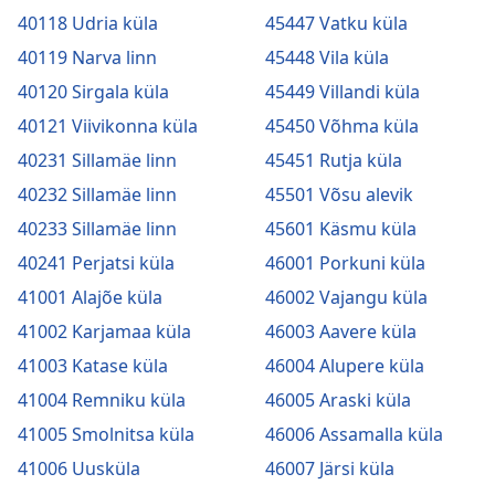
40118 Udria küla
45447 Vatku küla
40119 Narva linn
45448 Vila küla
40120 Sirgala küla
45449 Villandi küla
40121 Viivikonna küla
45450 Võhma küla
40231 Sillamäe linn
45451 Rutja küla
40232 Sillamäe linn
45501 Võsu alevik
40233 Sillamäe linn
45601 Käsmu küla
40241 Perjatsi küla
46001 Porkuni küla
41001 Alajõe küla
46002 Vajangu küla
41002 Karjamaa küla
46003 Aavere küla
41003 Katase küla
46004 Alupere küla
41004 Remniku küla
46005 Araski küla
41005 Smolnitsa küla
46006 Assamalla küla
41006 Uusküla
46007 Järsi küla