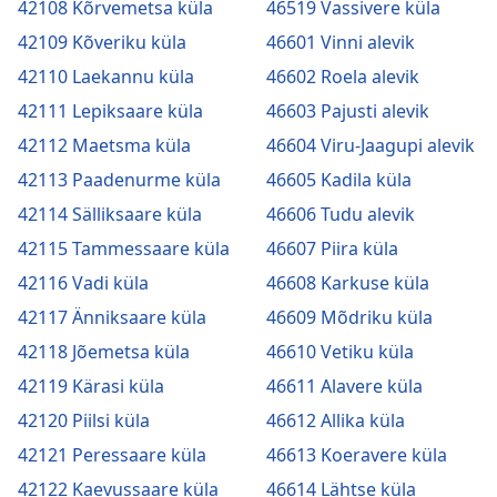
42108 Kõrvemetsa küla
46519 Vassivere küla
42109 Kõveriku küla
46601 Vinni alevik
42110 Laekannu küla
46602 Roela alevik
42111 Lepiksaare küla
46603 Pajusti alevik
42112 Maetsma küla
46604 Viru-Jaagupi alevik
42113 Paadenurme küla
46605 Kadila küla
42114 Sälliksaare küla
46606 Tudu alevik
42115 Tammessaare küla
46607 Piira küla
42116 Vadi küla
46608 Karkuse küla
42117 Änniksaare küla
46609 Mõdriku küla
42118 Jõemetsa küla
46610 Vetiku küla
42119 Kärasi küla
46611 Alavere küla
42120 Piilsi küla
46612 Allika küla
42121 Peressaare küla
46613 Koeravere küla
42122 Kaevussaare küla
46614 Lähtse küla