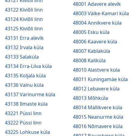
43121 Kiviõli linn
48001 Adavere alevik
43122 Kiviõli linn
48003 Väike-Kamari küla
43124 Kiviõli linn
48004 Annikvere küla
43125 Kiviõli linn
48005 Esku küla
43131 Erra alevik
48006 Kaavere küla
43132 Irvala küla
48007 Kablaküla
43133 Salaküla
48008 Kaliküla
43134 Erra-Liiva küla
48010 Alastvere küla
43135 Koljala küla
48011 Kuningamäe küla
43136 Vainu küla
48012 Lebavere küla
43137 Varinurme küla
48013 Mõhküla
43138 Ilmaste küla
48014 Mällikvere küla
43221 Püssi linn
48015 Neanurme küla
43222 Püssi linn
48016 Nõmavere küla
43225 Lohkuse küla
48017 Pauastvere küla