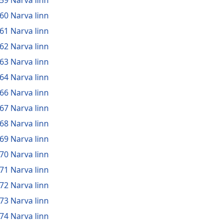
60 Narva linn
61 Narva linn
62 Narva linn
63 Narva linn
64 Narva linn
66 Narva linn
67 Narva linn
68 Narva linn
69 Narva linn
70 Narva linn
71 Narva linn
72 Narva linn
73 Narva linn
74 Narva linn