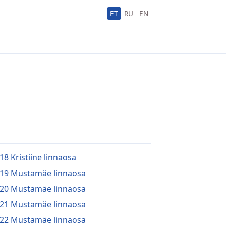
ET
RU
EN
18 Kristiine linnaosa
19 Mustamäe linnaosa
20 Mustamäe linnaosa
21 Mustamäe linnaosa
22 Mustamäe linnaosa