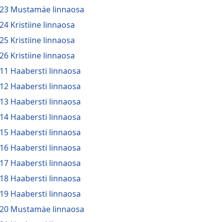
23 Mustamäe linnaosa
24 Kristiine linnaosa
25 Kristiine linnaosa
26 Kristiine linnaosa
11 Haabersti linnaosa
12 Haabersti linnaosa
13 Haabersti linnaosa
14 Haabersti linnaosa
15 Haabersti linnaosa
16 Haabersti linnaosa
17 Haabersti linnaosa
18 Haabersti linnaosa
19 Haabersti linnaosa
20 Mustamäe linnaosa