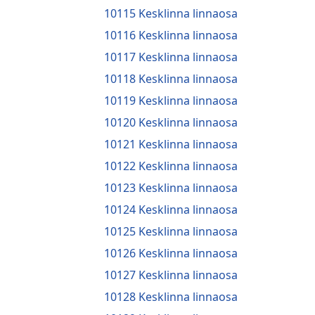
10115 Kesklinna linnaosa
10116 Kesklinna linnaosa
10117 Kesklinna linnaosa
10118 Kesklinna linnaosa
10119 Kesklinna linnaosa
10120 Kesklinna linnaosa
10121 Kesklinna linnaosa
10122 Kesklinna linnaosa
10123 Kesklinna linnaosa
10124 Kesklinna linnaosa
10125 Kesklinna linnaosa
10126 Kesklinna linnaosa
10127 Kesklinna linnaosa
10128 Kesklinna linnaosa