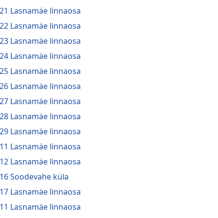
21 Lasnamäe linnaosa
22 Lasnamäe linnaosa
23 Lasnamäe linnaosa
24 Lasnamäe linnaosa
25 Lasnamäe linnaosa
26 Lasnamäe linnaosa
27 Lasnamäe linnaosa
28 Lasnamäe linnaosa
29 Lasnamäe linnaosa
11 Lasnamäe linnaosa
12 Lasnamäe linnaosa
16 Soodevahe küla
17 Lasnamäe linnaosa
11 Lasnamäe linnaosa