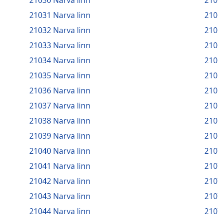
21031 Narva linn
210
21032 Narva linn
210
21033 Narva linn
210
21034 Narva linn
210
21035 Narva linn
210
21036 Narva linn
210
21037 Narva linn
210
21038 Narva linn
210
21039 Narva linn
210
21040 Narva linn
210
21041 Narva linn
210
21042 Narva linn
210
21043 Narva linn
210
21044 Narva linn
210