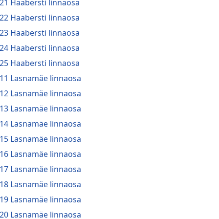
21 Haabersti linnaosa
22 Haabersti linnaosa
23 Haabersti linnaosa
24 Haabersti linnaosa
25 Haabersti linnaosa
11 Lasnamäe linnaosa
12 Lasnamäe linnaosa
13 Lasnamäe linnaosa
14 Lasnamäe linnaosa
15 Lasnamäe linnaosa
16 Lasnamäe linnaosa
17 Lasnamäe linnaosa
18 Lasnamäe linnaosa
19 Lasnamäe linnaosa
20 Lasnamäe linnaosa