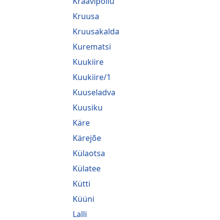
Kraavipõllu
Kruusa
Kruusakalda
Kurematsi
Kuukiire
Kuukiire/1
Kuuseladva
Kuusiku
Käre
Kärejõe
Külaotsa
Külatee
Kütti
Küüni
Lalli