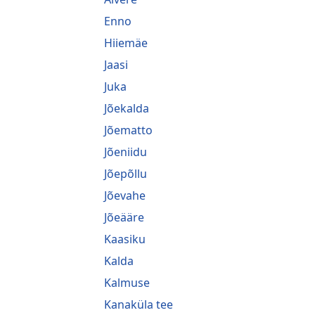
Enno
Hiiemäe
Jaasi
Juka
Jõekalda
Jõematto
Jõeniidu
Jõepõllu
Jõevahe
Jõeääre
Kaasiku
Kalda
Kalmuse
Kanaküla tee