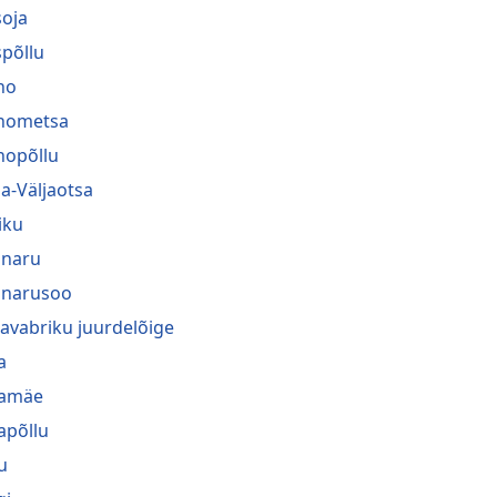
oja
põllu
no
nometsa
nopõllu
a-Väljaotsa
iku
naru
narusoo
navabriku juurdelõige
a
ramäe
rapõllu
u