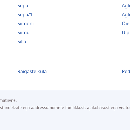
Sepa
Ägl
Sepa/1
Ägl
Siimoni
Õie
Siimu
Ülp
Silla
Raigaste küla
Ped
matiivne.
ostiindeksite ega aadressiandmete täielikkust, ajakohasust ega veatu