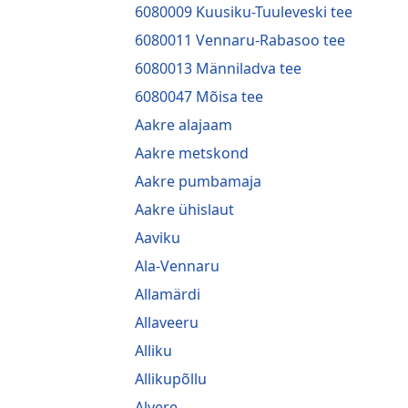
6080009 Kuusiku-Tuuleveski tee
6080011 Vennaru-Rabasoo tee
6080013 Männiladva tee
6080047 Mõisa tee
Aakre alajaam
Aakre metskond
Aakre pumbamaja
Aakre ühislaut
Aaviku
Ala-Vennaru
Allamärdi
Allaveeru
Alliku
Allikupõllu
Alvere