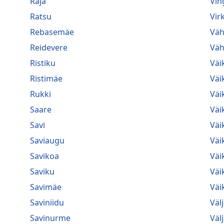
Raja
Vin
Ratsu
Vir
Rebasemäe
Väh
Reidevere
Väh
Ristiku
Väi
Ristimäe
Väi
Rukki
Väi
Saare
Väi
Savi
Väi
Saviaugu
Väi
Savikoa
Väi
Saviku
Väi
Savimäe
Väik
Saviniidu
Väl
Savinurme
Väl