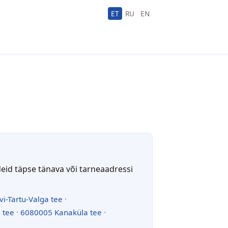
ET
RU
EN
deid täpse tänava või tarneaadressi
vi-Tartu-Valga tee
·
 tee
·
6080005 Kanaküla tee
·