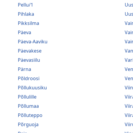
Pellu/1
Uus
Pihlaka
Uus
Pikksilma
Vai
Päeva
Vai
Päeva-Aaviku
Vai
Päevakese
Van
Päevasiilu
Var
Pärna
Ven
Põldroosi
Ven
Põllukuusiku
Vii
Põllulille
Viir
Põllumaa
Vii
Põlluteppo
Vii
Põrguoja
Viir