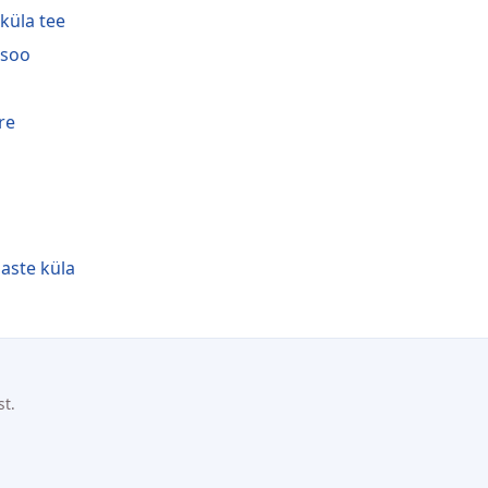
iküla tee
isoo
re
aste küla
st.