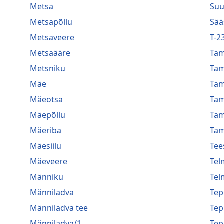
Metsa
Suu
Metsapõllu
Sää
Metsaveere
T-2
Metsaääre
Ta
Metsniku
Ta
Mäe
Ta
Mäeotsa
Ta
Mäepõllu
Ta
Mäeriba
Tam
Mäesiilu
Tee
Mäeveere
Tel
Männiku
Tel
Männiladva
Te
Männiladva tee
Te
Männiladva/1
Te