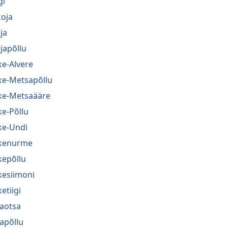
gi
koja
ja
japõllu
ke-Alvere
ke-Metsapõllu
ke-Metsaääre
ke-Põllu
ke-Undi
kenurme
kepõllu
kesiimoni
etiigi
jaotsa
japõllu