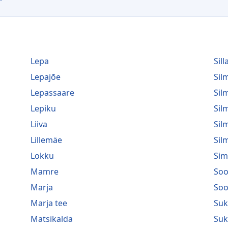
Lepa
Sill
Lepajõe
Si
Lepassaare
Sil
Lepiku
Sil
Liiva
Sil
Lillemäe
Sil
Lokku
Sim
Mamre
Soo
Marja
Soo
Marja tee
Suk
Matsikalda
Suk