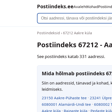
Postiindeks.ee
Avaleht
Kohad
Postiin
Postiindeksid
›
67212 Aakre küla
Postiindeks 67212 - A
See postiindeks katab 331 aadressi.
Mida hõlmab postiindeks 67
Siin on aadressid, tänavad ja kohad, 
leidmiseks.
23150 Aakre-Pühaste tee
·
23241 Ülpre
6080001 Alamärdi-Undi tee
·
6080002 T
Aakre küla
·
Raigaste küla
·
Pedaste kül