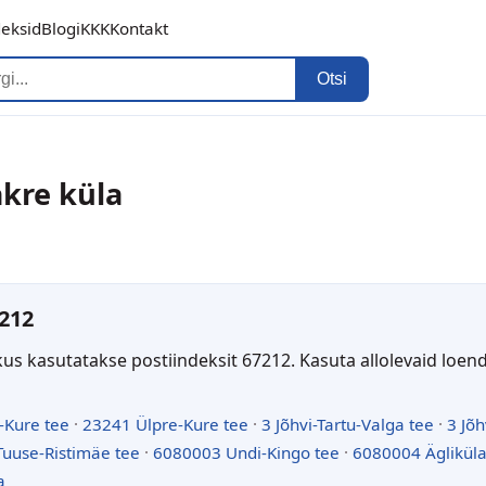
deksid
Blogi
KKK
Kontakt
Otsi
akre küla
212
kus kasutatakse postiindeksit 67212. Kasuta allolevaid loen
-Kure tee
·
23241 Ülpre-Kure tee
·
3 Jõhvi-Tartu-Valga tee
·
3 Jõh
uuse-Ristimäe tee
·
6080003 Undi-Kingo tee
·
6080004 Ägliküla
a