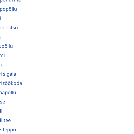
popõllu
i
no-Tiitso
u
upõllu
mi
su
i sigala
vi töökoda
bapõllu
se
i
i tee
-Teppo