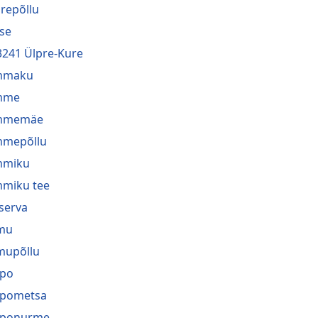
repõllu
se
3241 Ülpre-Kure
mmaku
mme
mmemäe
mmepõllu
mmiku
miku tee
serva
mu
mupõllu
ppo
ppometsa
pponurme