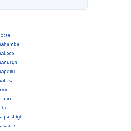
aotsa
lmahamba
makese
manurga
mapõllu
matuka
oni
saare
tla
a paistiigi
asääre