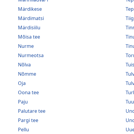
Märdikese
Tep
Märdimatsi
Tiig
Märdisiilu
Tin
Mõisa tee
Tin
Nurme
Tin
Nurmeotsa
Tor
Nõlva
Tui
Nõmme
Tulv
Oja
Tul
Oona tee
Tur
Paju
Tuu
Palutare tee
Und
Pargi tee
Und
Pellu
Uue