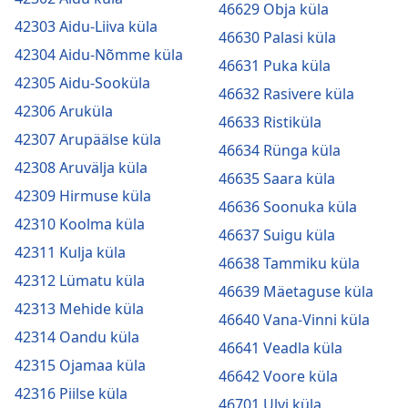
46629 Obja küla
42303 Aidu-Liiva küla
46630 Palasi küla
42304 Aidu-Nõmme küla
46631 Puka küla
42305 Aidu-Sooküla
46632 Rasivere küla
42306 Aruküla
46633 Ristiküla
42307 Arupäälse küla
46634 Rünga küla
42308 Aruvälja küla
46635 Saara küla
42309 Hirmuse küla
46636 Soonuka küla
42310 Koolma küla
46637 Suigu küla
42311 Kulja küla
46638 Tammiku küla
42312 Lümatu küla
46639 Mäetaguse küla
42313 Mehide küla
46640 Vana-Vinni küla
42314 Oandu küla
46641 Veadla küla
42315 Ojamaa küla
46642 Voore küla
42316 Piilse küla
46701 Ulvi küla