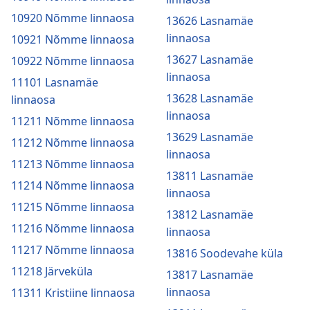
10920 Nõmme linnaosa
13626 Lasnamäe
linnaosa
10921 Nõmme linnaosa
13627 Lasnamäe
10922 Nõmme linnaosa
linnaosa
11101 Lasnamäe
13628 Lasnamäe
linnaosa
linnaosa
11211 Nõmme linnaosa
13629 Lasnamäe
11212 Nõmme linnaosa
linnaosa
11213 Nõmme linnaosa
13811 Lasnamäe
11214 Nõmme linnaosa
linnaosa
11215 Nõmme linnaosa
13812 Lasnamäe
11216 Nõmme linnaosa
linnaosa
11217 Nõmme linnaosa
13816 Soodevahe küla
11218 Järveküla
13817 Lasnamäe
linnaosa
11311 Kristiine linnaosa