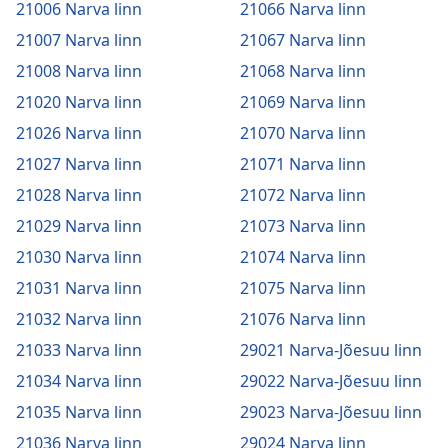
21006 Narva linn
21066 Narva linn
21007 Narva linn
21067 Narva linn
21008 Narva linn
21068 Narva linn
21020 Narva linn
21069 Narva linn
21026 Narva linn
21070 Narva linn
21027 Narva linn
21071 Narva linn
21028 Narva linn
21072 Narva linn
21029 Narva linn
21073 Narva linn
21030 Narva linn
21074 Narva linn
21031 Narva linn
21075 Narva linn
21032 Narva linn
21076 Narva linn
21033 Narva linn
29021 Narva-Jõesuu linn
21034 Narva linn
29022 Narva-Jõesuu linn
21035 Narva linn
29023 Narva-Jõesuu linn
21036 Narva linn
29024 Narva linn