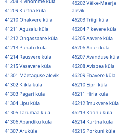
41208 Kivinõmme küla
46202 Väike-Maarja
41209 Kurtna küla
alevik
41210 Ohakvere küla
46203 Triigi küla
41211 Agusalu küla
46204 Pikevere küla
41212 Ongassaare küla
46205 Aavere küla
41213 Puhatu küla
46206 Aburi küla
41214 Rausvere küla
46207 Avanduse küla
41215 Vasavere küla
46208 Avispea küla
41301 Mäetaguse alevik
46209 Ebavere küla
41302 Kiikla küla
46210 Eipri küla
41303 Pagari küla
46211 Hirla küla
41304 Lipu küla
46212 Imukvere küla
41305 Tarumaa küla
46213 Koonu küla
41306 Apandiku küla
46214 Kurtna küla
41307 Aruküla
46215 Porkuni küla