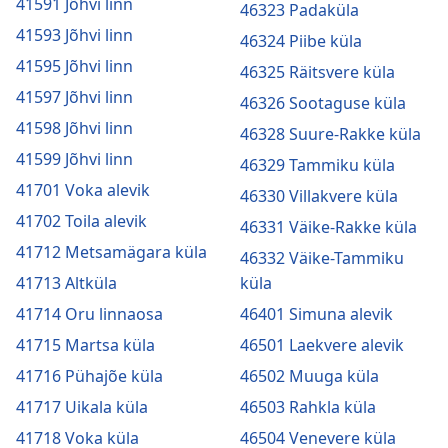
41591 Jõhvi linn
46323 Padaküla
41593 Jõhvi linn
46324 Piibe küla
41595 Jõhvi linn
46325 Räitsvere küla
41597 Jõhvi linn
46326 Sootaguse küla
41598 Jõhvi linn
46328 Suure-Rakke küla
41599 Jõhvi linn
46329 Tammiku küla
41701 Voka alevik
46330 Villakvere küla
41702 Toila alevik
46331 Väike-Rakke küla
41712 Metsamägara küla
46332 Väike-Tammiku
41713 Altküla
küla
41714 Oru linnaosa
46401 Simuna alevik
41715 Martsa küla
46501 Laekvere alevik
41716 Pühajõe küla
46502 Muuga küla
41717 Uikala küla
46503 Rahkla küla
41718 Voka küla
46504 Venevere küla