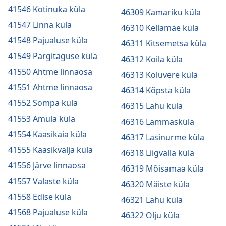
41546 Kotinuka küla
46309 Kamariku küla
41547 Linna küla
46310 Kellamäe küla
41548 Pajualuse küla
46311 Kitsemetsa küla
41549 Pargitaguse küla
46312 Koila küla
41550 Ahtme linnaosa
46313 Koluvere küla
41551 Ahtme linnaosa
46314 Kõpsta küla
41552 Sompa küla
46315 Lahu küla
41553 Amula küla
46316 Lammasküla
41554 Kaasikaia küla
46317 Lasinurme küla
41555 Kaasikvälja küla
46318 Liigvalla küla
41556 Järve linnaosa
46319 Mõisamaa küla
41557 Valaste küla
46320 Mäiste küla
41558 Edise küla
46321 Lahu küla
41568 Pajualuse küla
46322 Olju küla