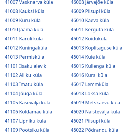
41007 Vasknarva küla
46008 Järvajõe küla
41008 Kauksi küla
46009 Piisupi küla
41009 Kuru küla
46010 Kaeva küla
41010 Jaama küla
46011 Kerguta küla
41011 Karoli küla
46012 Koiduküla
41012 Kuningaküla
46013 Koplitaguse küla
41013 Permisküla
46014 Kuie küla
41101 Iisaku alevik
46015 Kullenga küla
41102 Alliku küla
46016 Kursi küla
41103 Imatu küla
46017 Lemmküla
41104 Jõuga küla
46018 Loksa küla
41105 Kasevälja küla
46019 Metskaevu küla
41106 Koldamäe küla
46020 Naistevälja küla
41107 Lipniku küla
46021 Piisupi küla
41109 Pootsiku küla
46022 Põdrangu küla