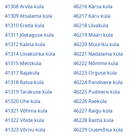
41308 Arvila küla
46216 Kärsa küla
41309 Atsalama küla
46217 Käru küla
41310 Ereda küla
46218 Liivaküla
41311 Jõetaguse küla
46219 Määri küla
41312 Kalina küla
46220 Müüriku küla
41314 Liivakünka küla
46221 Nadalama küla
41315 Metsküla
46222 Nõmme küla
41317 Rajaküla
46223 Orguse küla
41318 Ratva küla
46224 Pandivere küla
41319 Tarakuse küla
46225 Pudivere küla
41320 Uhe küla
46226 Raeküla
41321 Võhma küla
46227 Raigu küla
41322 Võide küla
46228 Rastla küla
41323 Võrnu küla
46229 Uuemõisa küla