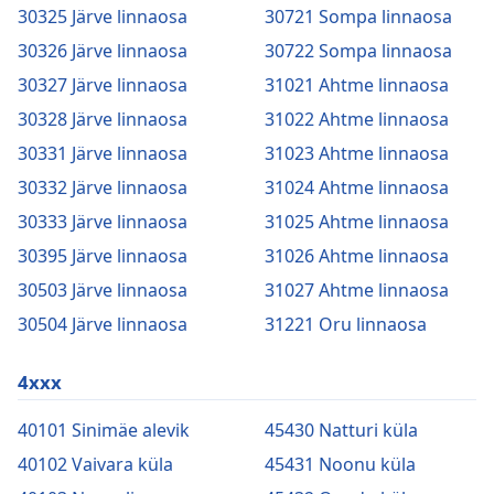
30325 Järve linnaosa
30721 Sompa linnaosa
30326 Järve linnaosa
30722 Sompa linnaosa
30327 Järve linnaosa
31021 Ahtme linnaosa
30328 Järve linnaosa
31022 Ahtme linnaosa
30331 Järve linnaosa
31023 Ahtme linnaosa
30332 Järve linnaosa
31024 Ahtme linnaosa
30333 Järve linnaosa
31025 Ahtme linnaosa
30395 Järve linnaosa
31026 Ahtme linnaosa
30503 Järve linnaosa
31027 Ahtme linnaosa
30504 Järve linnaosa
31221 Oru linnaosa
4xxx
40101 Sinimäe alevik
45430 Natturi küla
40102 Vaivara küla
45431 Noonu küla