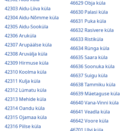
46629 Obja küla
42303 Aidu-Liiva küla
46630 Palasi küla
42304 Aidu-Nõmme küla
46631 Puka küla
42305 Aidu-Sooküla
46632 Rasivere küla
42306 Aruküla
46633 Ristiküla
42307 Arupäälse küla
46634 Rünga küla
42308 Aruvälja küla
46635 Saara küla
42309 Hirmuse küla
46636 Soonuka küla
42310 Koolma küla
46637 Suigu küla
42311 Kulja küla
46638 Tammiku küla
42312 Lümatu küla
46639 Mäetaguse küla
42313 Mehide küla
46640 Vana-Vinni küla
42314 Oandu küla
46641 Veadla küla
42315 Ojamaa küla
46642 Voore küla
42316 Piilse küla
46701 Ulvi küla