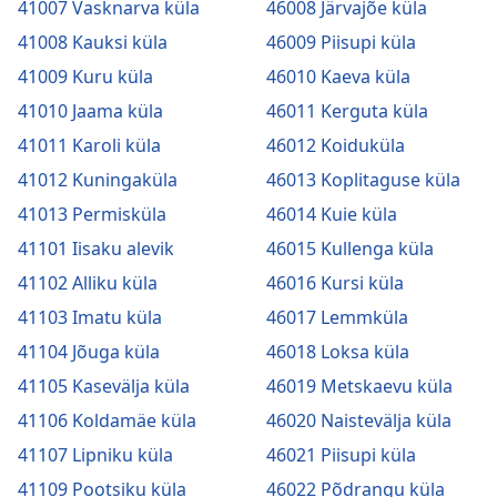
41007 Vasknarva küla
46008 Järvajõe küla
41008 Kauksi küla
46009 Piisupi küla
41009 Kuru küla
46010 Kaeva küla
41010 Jaama küla
46011 Kerguta küla
41011 Karoli küla
46012 Koiduküla
41012 Kuningaküla
46013 Koplitaguse küla
41013 Permisküla
46014 Kuie küla
41101 Iisaku alevik
46015 Kullenga küla
41102 Alliku küla
46016 Kursi küla
41103 Imatu küla
46017 Lemmküla
41104 Jõuga küla
46018 Loksa küla
41105 Kasevälja küla
46019 Metskaevu küla
41106 Koldamäe küla
46020 Naistevälja küla
41107 Lipniku küla
46021 Piisupi küla
41109 Pootsiku küla
46022 Põdrangu küla