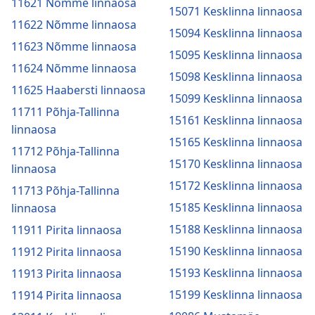
11621 Nõmme linnaosa
15071 Kesklinna linnaosa
11622 Nõmme linnaosa
15094 Kesklinna linnaosa
11623 Nõmme linnaosa
15095 Kesklinna linnaosa
11624 Nõmme linnaosa
15098 Kesklinna linnaosa
11625 Haabersti linnaosa
15099 Kesklinna linnaosa
11711 Põhja-Tallinna
15161 Kesklinna linnaosa
linnaosa
15165 Kesklinna linnaosa
11712 Põhja-Tallinna
15170 Kesklinna linnaosa
linnaosa
15172 Kesklinna linnaosa
11713 Põhja-Tallinna
15185 Kesklinna linnaosa
linnaosa
15188 Kesklinna linnaosa
11911 Pirita linnaosa
15190 Kesklinna linnaosa
11912 Pirita linnaosa
15193 Kesklinna linnaosa
11913 Pirita linnaosa
15199 Kesklinna linnaosa
11914 Pirita linnaosa