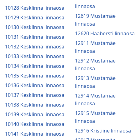
linnaosa
10128 Kesklinna linnaosa
12619 Mustamäe
10129 Kesklinna linnaosa
linnaosa
10130 Kesklinna linnaosa
12620 Haabersti linnaosa
10131 Kesklinna linnaosa
12911 Mustamäe
10132 Kesklinna linnaosa
linnaosa
10133 Kesklinna linnaosa
12912 Mustamäe
10134 Kesklinna linnaosa
linnaosa
10135 Kesklinna linnaosa
12913 Mustamäe
10136 Kesklinna linnaosa
linnaosa
10137 Kesklinna linnaosa
12914 Mustamäe
linnaosa
10138 Kesklinna linnaosa
12915 Mustamäe
10139 Kesklinna linnaosa
linnaosa
10140 Kesklinna linnaosa
12916 Kristiine linnaosa
10141 Kesklinna linnaosa