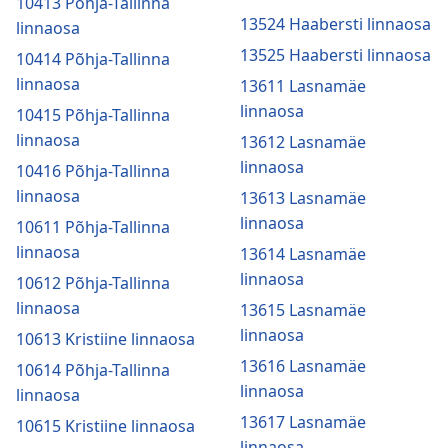
10413 Põhja-Tallinna
13524 Haabersti linnaosa
linnaosa
13525 Haabersti linnaosa
10414 Põhja-Tallinna
linnaosa
13611 Lasnamäe
linnaosa
10415 Põhja-Tallinna
linnaosa
13612 Lasnamäe
linnaosa
10416 Põhja-Tallinna
linnaosa
13613 Lasnamäe
linnaosa
10611 Põhja-Tallinna
linnaosa
13614 Lasnamäe
linnaosa
10612 Põhja-Tallinna
linnaosa
13615 Lasnamäe
linnaosa
10613 Kristiine linnaosa
13616 Lasnamäe
10614 Põhja-Tallinna
linnaosa
linnaosa
13617 Lasnamäe
10615 Kristiine linnaosa
linnaosa