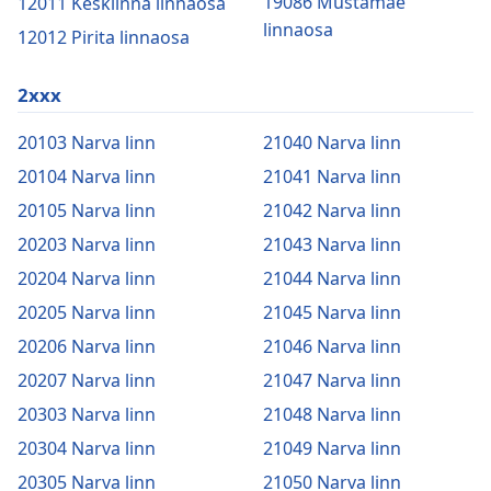
19086 Mustamäe
12011 Kesklinna linnaosa
linnaosa
12012 Pirita linnaosa
2xxx
20103 Narva linn
21040 Narva linn
20104 Narva linn
21041 Narva linn
20105 Narva linn
21042 Narva linn
20203 Narva linn
21043 Narva linn
20204 Narva linn
21044 Narva linn
20205 Narva linn
21045 Narva linn
20206 Narva linn
21046 Narva linn
20207 Narva linn
21047 Narva linn
20303 Narva linn
21048 Narva linn
20304 Narva linn
21049 Narva linn
20305 Narva linn
21050 Narva linn