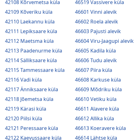
42108 Kõrvemetsa küla
46519 Vassivere küla
42109 Kõveriku küla
46601 Vinni alevik
42110 Laekannu küla
46602 Roela alevik
42111 Lepiksaare küla
46603 Pajusti alevik
42112 Maetsma küla
46604 Viru-Jaagupi alevik
42113 Paadenurme küla
46605 Kadila küla
42114 Sälliksaare küla
46606 Tudu alevik
42115 Tammessaare küla
46607 Piira küla
42116 Vadi küla
46608 Karkuse küla
42117 Änniksaare küla
46609 Mõdriku küla
42118 Jõemetsa küla
46610 Vetiku küla
42119 Kärasi küla
46611 Alavere küla
42120 Piilsi küla
46612 Allika küla
42121 Peressaare küla
46613 Koeravere küla
42122 Kaevussaare küla
46614 Lähtse küla