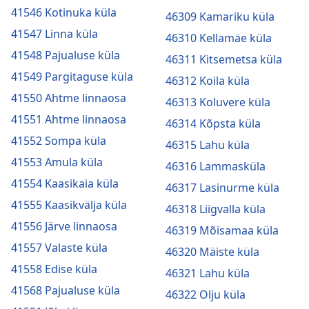
41546 Kotinuka küla
46309 Kamariku küla
41547 Linna küla
46310 Kellamäe küla
41548 Pajualuse küla
46311 Kitsemetsa küla
41549 Pargitaguse küla
46312 Koila küla
41550 Ahtme linnaosa
46313 Koluvere küla
41551 Ahtme linnaosa
46314 Kõpsta küla
41552 Sompa küla
46315 Lahu küla
41553 Amula küla
46316 Lammasküla
41554 Kaasikaia küla
46317 Lasinurme küla
41555 Kaasikvälja küla
46318 Liigvalla küla
41556 Järve linnaosa
46319 Mõisamaa küla
41557 Valaste küla
46320 Mäiste küla
41558 Edise küla
46321 Lahu küla
41568 Pajualuse küla
46322 Olju küla