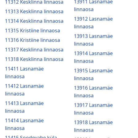
13911 Lasnamäe
11312 Kesklinna linnaosa
linnaosa
11313 Kesklinna linnaosa
13912 Lasnamäe
11314 Kesklinna linnaosa
linnaosa
11315 Kristiine linnaosa
13913 Lasnamäe
11316 Kristiine linnaosa
linnaosa
11317 Kesklinna linnaosa
13914 Lasnamäe
11318 Kesklinna linnaosa
linnaosa
11411 Lasnamäe
13915 Lasnamäe
linnaosa
linnaosa
11412 Lasnamäe
13916 Lasnamäe
linnaosa
linnaosa
11413 Lasnamäe
13917 Lasnamäe
linnaosa
linnaosa
11414 Lasnamäe
13918 Lasnamäe
linnaosa
linnaosa
11415 Soodevahe küla