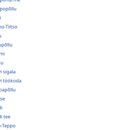
popõllu
i
no-Tiitso
u
upõllu
mi
su
i sigala
vi töökoda
bapõllu
se
i
i tee
-Teppo