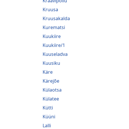
Kraavipõllu
Kruusa
Kruusakalda
Kurematsi
Kuukiire
Kuukiire/1
Kuuseladva
Kuusiku
Käre
Kärejõe
Külaotsa
Külatee
Kütti
Küüni
Lalli