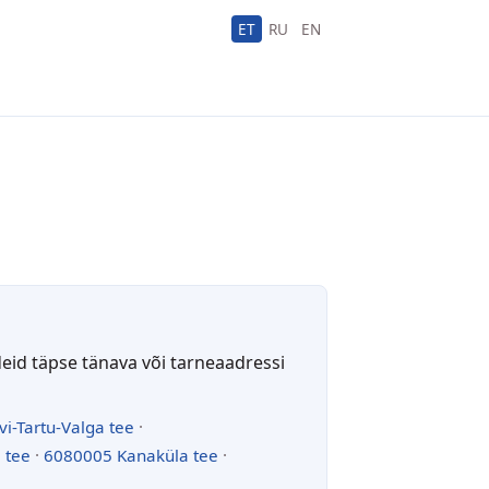
ET
RU
EN
deid täpse tänava või tarneaadressi
vi-Tartu-Valga tee
·
 tee
·
6080005 Kanaküla tee
·