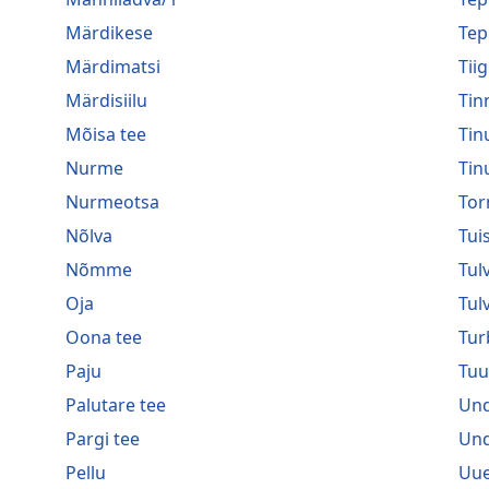
Märdikese
Tep
Märdimatsi
Tiig
Märdisiilu
Tin
Mõisa tee
Tin
Nurme
Tin
Nurmeotsa
Tor
Nõlva
Tui
Nõmme
Tulv
Oja
Tul
Oona tee
Tur
Paju
Tuu
Palutare tee
Und
Pargi tee
Und
Pellu
Uue