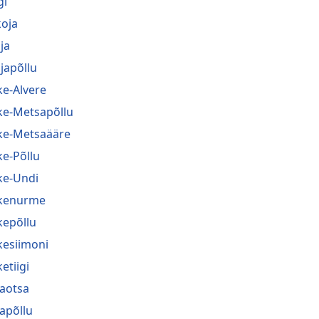
gi
koja
ja
japõllu
ke-Alvere
ke-Metsapõllu
ke-Metsaääre
ke-Põllu
ke-Undi
kenurme
kepõllu
kesiimoni
etiigi
jaotsa
japõllu