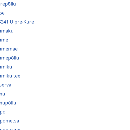
repõllu
se
3241 Ülpre-Kure
mmaku
mme
mmemäe
mmepõllu
mmiku
miku tee
serva
mu
mupõllu
ppo
ppometsa
pponurme