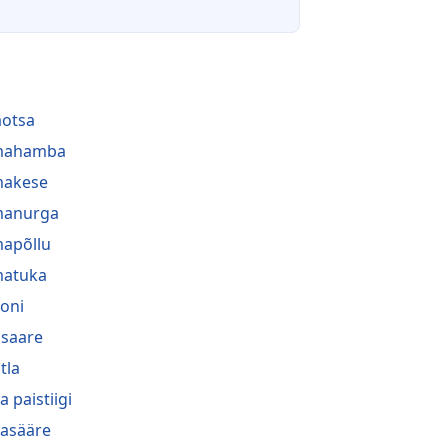
aotsa
lmahamba
makese
manurga
mapõllu
matuka
oni
saare
tla
a paistiigi
asääre