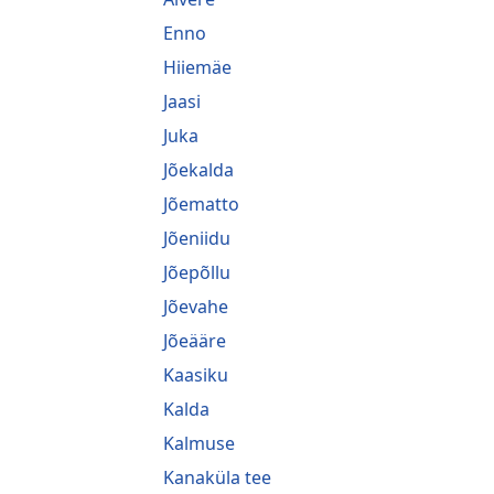
Enno
Hiiemäe
Jaasi
Juka
Jõekalda
Jõematto
Jõeniidu
Jõepõllu
Jõevahe
Jõeääre
Kaasiku
Kalda
Kalmuse
Kanaküla tee