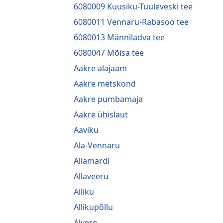
6080009 Kuusiku-Tuuleveski tee
6080011 Vennaru-Rabasoo tee
6080013 Männiladva tee
6080047 Mõisa tee
Aakre alajaam
Aakre metskond
Aakre pumbamaja
Aakre ühislaut
Aaviku
Ala-Vennaru
Allamärdi
Allaveeru
Alliku
Allikupõllu
Alvere