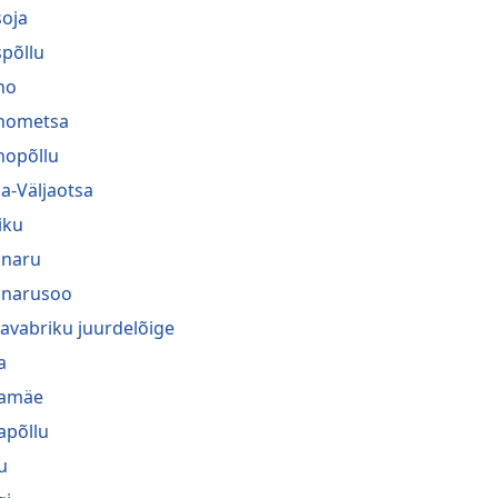
oja
põllu
no
nometsa
nopõllu
a-Väljaotsa
iku
naru
narusoo
navabriku juurdelõige
a
ramäe
rapõllu
u