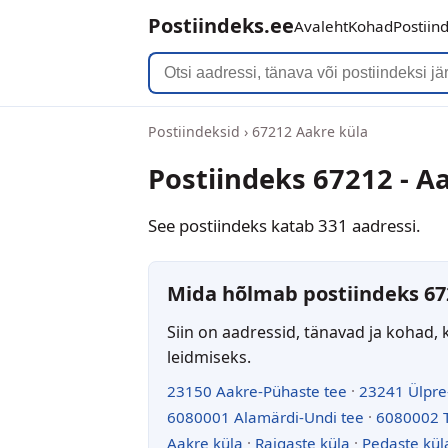
Postiindeks.ee
Avaleht
Kohad
Postiin
Postiindeksid
›
67212 Aakre küla
Postiindeks 67212 - A
See postiindeks katab 331 aadressi.
Mida hõlmab postiindeks 67
Siin on aadressid, tänavad ja kohad, 
leidmiseks.
23150 Aakre-Pühaste tee
·
23241 Ülpre
6080001 Alamärdi-Undi tee
·
6080002 T
Aakre küla
·
Raigaste küla
·
Pedaste kül