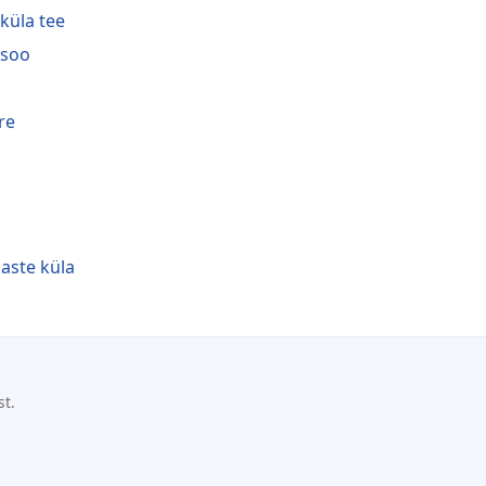
iküla tee
isoo
re
aste küla
st.