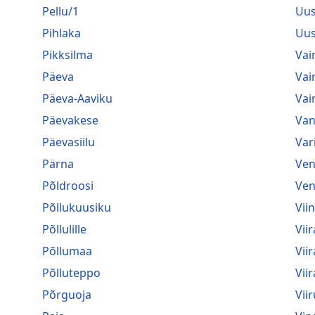
Pellu/1
Uus
Pihlaka
Uus
Pikksilma
Vai
Päeva
Vai
Päeva-Aaviku
Vai
Päevakese
Van
Päevasiilu
Var
Pärna
Ven
Põldroosi
Ven
Põllukuusiku
Vii
Põllulille
Viir
Põllumaa
Vii
Põlluteppo
Vii
Põrguoja
Viir