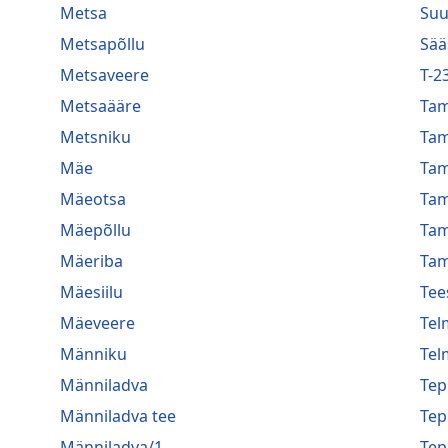
Metsa
Suu
Metsapõllu
Sää
Metsaveere
T-2
Metsaääre
Ta
Metsniku
Ta
Mäe
Ta
Mäeotsa
Ta
Mäepõllu
Ta
Mäeriba
Tam
Mäesiilu
Tee
Mäeveere
Tel
Männiku
Tel
Männiladva
Te
Männiladva tee
Te
Männiladva/1
Te