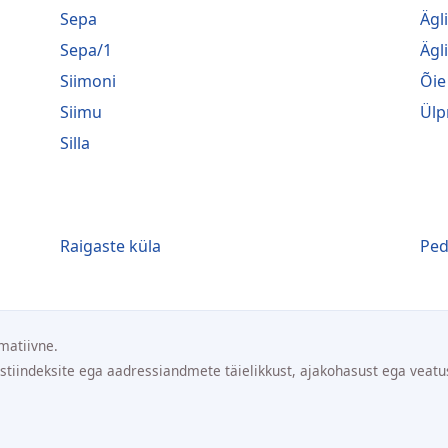
Sepa
Ägl
Sepa/1
Ägl
Siimoni
Õie
Siimu
Ülp
Silla
Raigaste küla
Ped
matiivne.
ostiindeksite ega aadressiandmete täielikkust, ajakohasust ega veatu