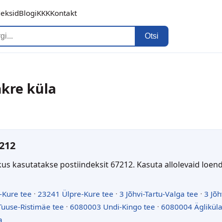
deksid
Blogi
KKK
Kontakt
Otsi
akre küla
212
kus kasutatakse postiindeksit 67212. Kasuta allolevaid loen
-Kure tee
·
23241 Ülpre-Kure tee
·
3 Jõhvi-Tartu-Valga tee
·
3 Jõh
uuse-Ristimäe tee
·
6080003 Undi-Kingo tee
·
6080004 Ägliküla
a