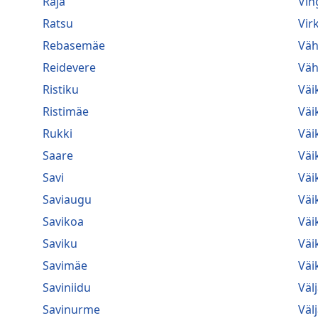
Raja
Vin
Ratsu
Vir
Rebasemäe
Väh
Reidevere
Väh
Ristiku
Väi
Ristimäe
Väi
Rukki
Väi
Saare
Väi
Savi
Väi
Saviaugu
Väi
Savikoa
Väi
Saviku
Väi
Savimäe
Väik
Saviniidu
Väl
Savinurme
Väl