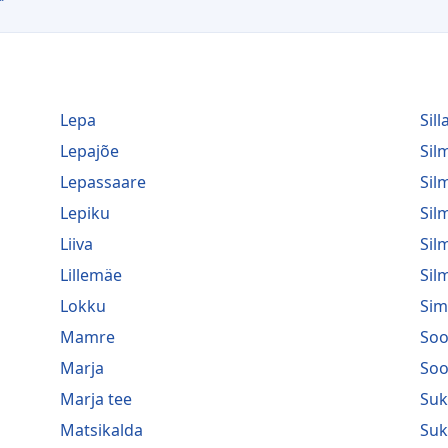
Lepa
Sill
Lepajõe
Si
Lepassaare
Sil
Lepiku
Sil
Liiva
Sil
Lillemäe
Sil
Lokku
Sim
Mamre
Soo
Marja
Soo
Marja tee
Suk
Matsikalda
Suk