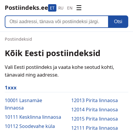
Postiindeks.ee
☰
ET
RU
EN
Otsi
Postiindeksid
Kõik Eesti postiindeksid
Vali Eesti postiindeks ja vaata kohe seotud kohti,
tänavaid ning aadresse.
1xxx
10001 Lasnamäe
12013 Pirita linnaosa
linnaosa
12014 Pirita linnaosa
10111 Kesklinna linnaosa
12015 Pirita linnaosa
10112 Soodevahe küla
12111 Pirita linnaosa