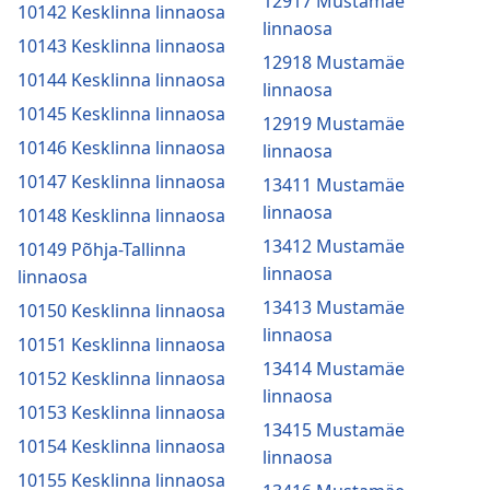
12917 Mustamäe
10142 Kesklinna linnaosa
linnaosa
10143 Kesklinna linnaosa
12918 Mustamäe
10144 Kesklinna linnaosa
linnaosa
10145 Kesklinna linnaosa
12919 Mustamäe
10146 Kesklinna linnaosa
linnaosa
10147 Kesklinna linnaosa
13411 Mustamäe
linnaosa
10148 Kesklinna linnaosa
13412 Mustamäe
10149 Põhja-Tallinna
linnaosa
linnaosa
13413 Mustamäe
10150 Kesklinna linnaosa
linnaosa
10151 Kesklinna linnaosa
13414 Mustamäe
10152 Kesklinna linnaosa
linnaosa
10153 Kesklinna linnaosa
13415 Mustamäe
10154 Kesklinna linnaosa
linnaosa
10155 Kesklinna linnaosa