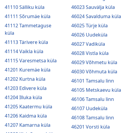
41110 Sälliku küla
46023 Sauvälja küla
41111 Sõrumäe küla
46024 Savalduma küla
41112 Tammetaguse
46025 Türje küla
küla
46026 Uudeküla
41113 Tärivere küla
46027 Vadiküla
41114 Vaikla küla
46028 Vistla küla
41115 Varesmetsa küla
46029 Võhmetu küla
41201 Kuremäe küla
46030 Võhmuta küla
41202 Kurtna küla
46101 Tamsalu linn
41203 Edivere küla
46105 Metskaevu küla
41204 Illuka küla
46106 Tamsalu linn
41205 Kaatermu küla
46107 Uudeküla
41206 Kaidma küla
46108 Tamsalu linn
41207 Kamarna küla
46201 Vorsti küla