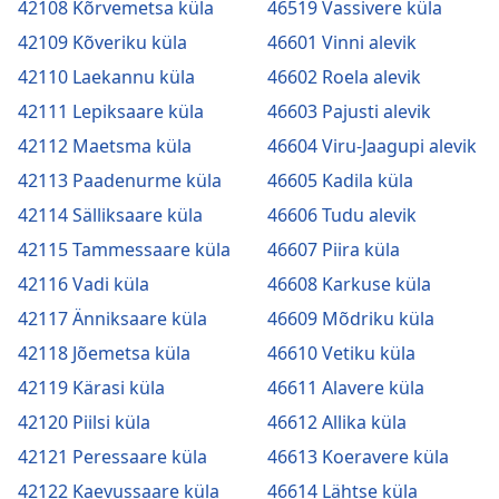
42108 Kõrvemetsa küla
46519 Vassivere küla
42109 Kõveriku küla
46601 Vinni alevik
42110 Laekannu küla
46602 Roela alevik
42111 Lepiksaare küla
46603 Pajusti alevik
42112 Maetsma küla
46604 Viru-Jaagupi alevik
42113 Paadenurme küla
46605 Kadila küla
42114 Sälliksaare küla
46606 Tudu alevik
42115 Tammessaare küla
46607 Piira küla
42116 Vadi küla
46608 Karkuse küla
42117 Änniksaare küla
46609 Mõdriku küla
42118 Jõemetsa küla
46610 Vetiku küla
42119 Kärasi küla
46611 Alavere küla
42120 Piilsi küla
46612 Allika küla
42121 Peressaare küla
46613 Koeravere küla
42122 Kaevussaare küla
46614 Lähtse küla