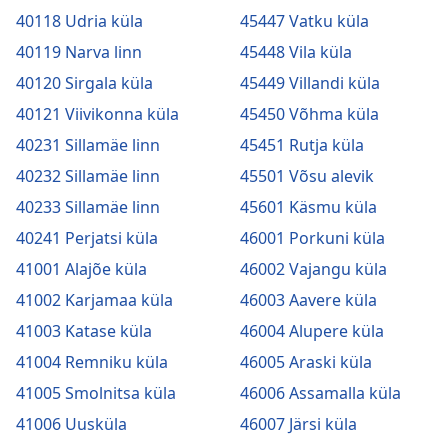
40118 Udria küla
45447 Vatku küla
40119 Narva linn
45448 Vila küla
40120 Sirgala küla
45449 Villandi küla
40121 Viivikonna küla
45450 Võhma küla
40231 Sillamäe linn
45451 Rutja küla
40232 Sillamäe linn
45501 Võsu alevik
40233 Sillamäe linn
45601 Käsmu küla
40241 Perjatsi küla
46001 Porkuni küla
41001 Alajõe küla
46002 Vajangu küla
41002 Karjamaa küla
46003 Aavere küla
41003 Katase küla
46004 Alupere küla
41004 Remniku küla
46005 Araski küla
41005 Smolnitsa küla
46006 Assamalla küla
41006 Uusküla
46007 Järsi küla