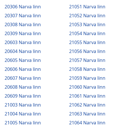
20306 Narva linn
21051 Narva linn
20307 Narva linn
21052 Narva linn
20308 Narva linn
21053 Narva linn
20309 Narva linn
21054 Narva linn
20603 Narva linn
21055 Narva linn
20604 Narva linn
21056 Narva linn
20605 Narva linn
21057 Narva linn
20606 Narva linn
21058 Narva linn
20607 Narva linn
21059 Narva linn
20608 Narva linn
21060 Narva linn
20609 Narva linn
21061 Narva linn
21003 Narva linn
21062 Narva linn
21004 Narva linn
21063 Narva linn
21005 Narva linn
21064 Narva linn