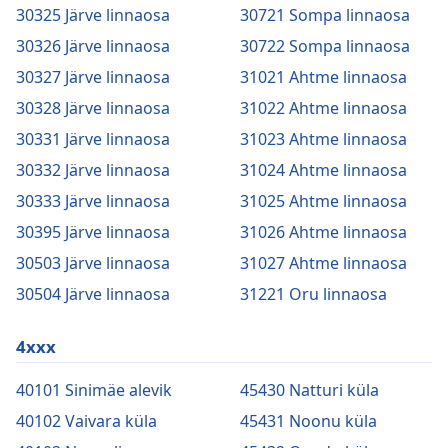
30325 Järve linnaosa
30721 Sompa linnaosa
30326 Järve linnaosa
30722 Sompa linnaosa
30327 Järve linnaosa
31021 Ahtme linnaosa
30328 Järve linnaosa
31022 Ahtme linnaosa
30331 Järve linnaosa
31023 Ahtme linnaosa
30332 Järve linnaosa
31024 Ahtme linnaosa
30333 Järve linnaosa
31025 Ahtme linnaosa
30395 Järve linnaosa
31026 Ahtme linnaosa
30503 Järve linnaosa
31027 Ahtme linnaosa
30504 Järve linnaosa
31221 Oru linnaosa
4xxx
40101 Sinimäe alevik
45430 Natturi küla
40102 Vaivara küla
45431 Noonu küla