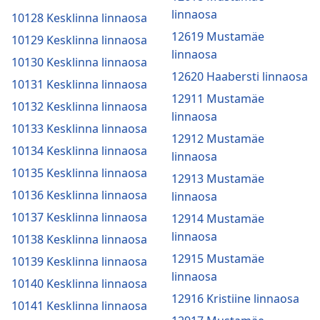
linnaosa
10128 Kesklinna linnaosa
12619 Mustamäe
10129 Kesklinna linnaosa
linnaosa
10130 Kesklinna linnaosa
12620 Haabersti linnaosa
10131 Kesklinna linnaosa
12911 Mustamäe
10132 Kesklinna linnaosa
linnaosa
10133 Kesklinna linnaosa
12912 Mustamäe
10134 Kesklinna linnaosa
linnaosa
10135 Kesklinna linnaosa
12913 Mustamäe
10136 Kesklinna linnaosa
linnaosa
10137 Kesklinna linnaosa
12914 Mustamäe
linnaosa
10138 Kesklinna linnaosa
12915 Mustamäe
10139 Kesklinna linnaosa
linnaosa
10140 Kesklinna linnaosa
12916 Kristiine linnaosa
10141 Kesklinna linnaosa