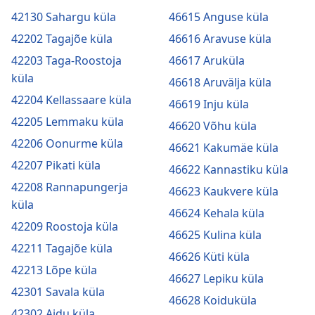
42130 Sahargu küla
46615 Anguse küla
42202 Tagajõe küla
46616 Aravuse küla
42203 Taga-Roostoja
46617 Aruküla
küla
46618 Aruvälja küla
42204 Kellassaare küla
46619 Inju küla
42205 Lemmaku küla
46620 Võhu küla
42206 Oonurme küla
46621 Kakumäe küla
42207 Pikati küla
46622 Kannastiku küla
42208 Rannapungerja
46623 Kaukvere küla
küla
46624 Kehala küla
42209 Roostoja küla
46625 Kulina küla
42211 Tagajõe küla
46626 Küti küla
42213 Lõpe küla
46627 Lepiku küla
42301 Savala küla
46628 Koiduküla
42302 Aidu küla