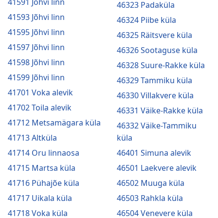
41591 Jõhvi linn
46323 Padaküla
41593 Jõhvi linn
46324 Piibe küla
41595 Jõhvi linn
46325 Räitsvere küla
41597 Jõhvi linn
46326 Sootaguse küla
41598 Jõhvi linn
46328 Suure-Rakke küla
41599 Jõhvi linn
46329 Tammiku küla
41701 Voka alevik
46330 Villakvere küla
41702 Toila alevik
46331 Väike-Rakke küla
41712 Metsamägara küla
46332 Väike-Tammiku
41713 Altküla
küla
41714 Oru linnaosa
46401 Simuna alevik
41715 Martsa küla
46501 Laekvere alevik
41716 Pühajõe küla
46502 Muuga küla
41717 Uikala küla
46503 Rahkla küla
41718 Voka küla
46504 Venevere küla