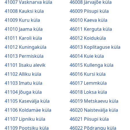
41007 Vasknarva küla
46008 Järvajõe küla
41008 Kauksi küla
46009 Piisupi küla
41009 Kuru küla
46010 Kaeva küla
41010 Jaama küla
46011 Kerguta küla
41011 Karoli küla
46012 Koiduküla
41012 Kuningaküla
46013 Koplitaguse küla
41013 Permisküla
46014 Kuie küla
41101 Iisaku alevik
46015 Kullenga küla
41102 Alliku küla
46016 Kursi küla
41103 Imatu küla
46017 Lemmküla
41104 Jõuga küla
46018 Loksa küla
41105 Kasevälja küla
46019 Metskaevu küla
41106 Koldamäe küla
46020 Naistevälja küla
41107 Lipniku küla
46021 Piisupi küla
41109 Pootsiku küla
46022 Põdrangu küla