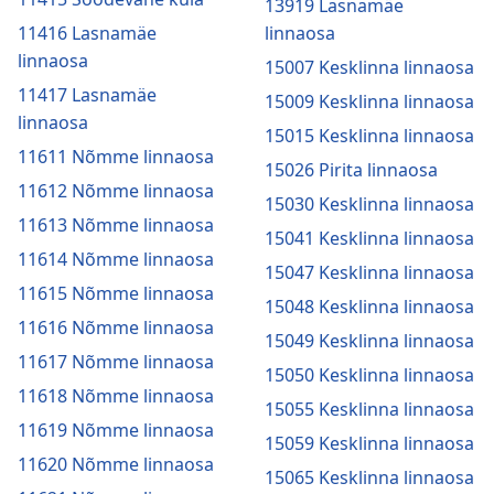
13919 Lasnamäe
11416 Lasnamäe
linnaosa
linnaosa
15007 Kesklinna linnaosa
11417 Lasnamäe
15009 Kesklinna linnaosa
linnaosa
15015 Kesklinna linnaosa
11611 Nõmme linnaosa
15026 Pirita linnaosa
11612 Nõmme linnaosa
15030 Kesklinna linnaosa
11613 Nõmme linnaosa
15041 Kesklinna linnaosa
11614 Nõmme linnaosa
15047 Kesklinna linnaosa
11615 Nõmme linnaosa
15048 Kesklinna linnaosa
11616 Nõmme linnaosa
15049 Kesklinna linnaosa
11617 Nõmme linnaosa
15050 Kesklinna linnaosa
11618 Nõmme linnaosa
15055 Kesklinna linnaosa
11619 Nõmme linnaosa
15059 Kesklinna linnaosa
11620 Nõmme linnaosa
15065 Kesklinna linnaosa