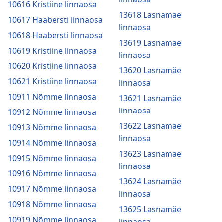
10616 Kristiine linnaosa
13618 Lasnamäe
10617 Haabersti linnaosa
linnaosa
10618 Haabersti linnaosa
13619 Lasnamäe
10619 Kristiine linnaosa
linnaosa
10620 Kristiine linnaosa
13620 Lasnamäe
10621 Kristiine linnaosa
linnaosa
10911 Nõmme linnaosa
13621 Lasnamäe
linnaosa
10912 Nõmme linnaosa
13622 Lasnamäe
10913 Nõmme linnaosa
linnaosa
10914 Nõmme linnaosa
13623 Lasnamäe
10915 Nõmme linnaosa
linnaosa
10916 Nõmme linnaosa
13624 Lasnamäe
10917 Nõmme linnaosa
linnaosa
10918 Nõmme linnaosa
13625 Lasnamäe
10919 Nõmme linnaosa
linnaosa