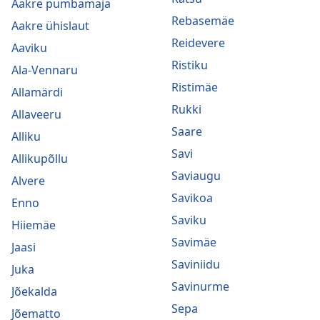
Aakre pumbamaja
Rebasemäe
Aakre ühislaut
Reidevere
Aaviku
Ristiku
Ala-Vennaru
Ristimäe
Allamärdi
Rukki
Allaveeru
Saare
Alliku
Savi
Allikupõllu
Saviaugu
Alvere
Savikoa
Enno
Saviku
Hiiemäe
Savimäe
Jaasi
Saviniidu
Juka
Savinurme
Jõekalda
Sepa
Jõematto