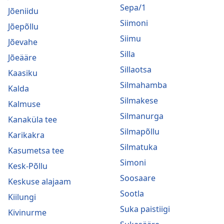
Sepa/1
Jõeniidu
Siimoni
Jõepõllu
Siimu
Jõevahe
Silla
Jõeääre
Sillaotsa
Kaasiku
Silmahamba
Kalda
Silmakese
Kalmuse
Silmanurga
Kanaküla tee
Silmapõllu
Karikakra
Silmatuka
Kasumetsa tee
Simoni
Kesk-Põllu
Soosaare
Keskuse alajaam
Sootla
Kiilungi
Suka paistiigi
Kivinurme