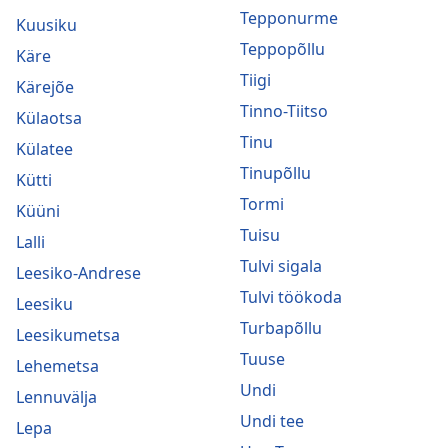
Tepponurme
Kuusiku
Teppopõllu
Käre
Tiigi
Kärejõe
Tinno-Tiitso
Külaotsa
Tinu
Külatee
Tinupõllu
Kütti
Tormi
Küüni
Tuisu
Lalli
Tulvi sigala
Leesiko-Andrese
Tulvi töökoda
Leesiku
Turbapõllu
Leesikumetsa
Tuuse
Lehemetsa
Undi
Lennuvälja
Undi tee
Lepa