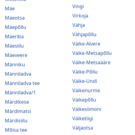
Vingi
Mäe
Virkoja
Mäeotsa
Vähja
Mäepõllu
Vähjapõllu
Mäeriba
Väike-Alvere
Mäesiilu
Väike-Metsapõllu
Mäeveere
Väike-Metsaääre
Männiku
Väike-Põllu
Männiladva
Väike-Undi
Männiladva tee
Väikenurme
Männiladva/1
Väikepõllu
Märdikese
Väikesiimoni
Märdimatsi
Väiketiigi
Märdisiilu
Väljaotsa
Mõisa tee