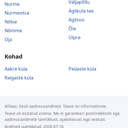
Väljapõllu
Nurme
Ägliküla tee
Nurmeotsa
Äglisoo
Nõlva
Õie
Nõmme
Ülpre
Oja
Kohad
Aakre küla
Pedaste küla
Raigaste küla
Allikas: Eesti aadressiandmed. Teave on informatiivne.
Teave on esitatud viitena. Me ei garanteeri postiindeksite ega
aadressiandmete täielikkust, ajakohasust ega veatust.
Andmed uuendatud: 2026-07-16