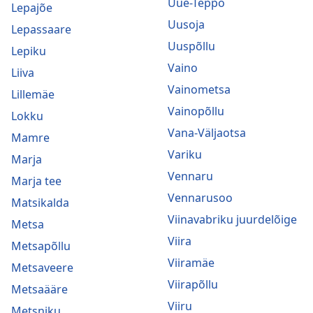
Uue-Teppo
Lepajõe
Uusoja
Lepassaare
Uuspõllu
Lepiku
Vaino
Liiva
Vainometsa
Lillemäe
Vainopõllu
Lokku
Vana-Väljaotsa
Mamre
Variku
Marja
Vennaru
Marja tee
Vennarusoo
Matsikalda
Viinavabriku juurdelõige
Metsa
Viira
Metsapõllu
Viiramäe
Metsaveere
Viirapõllu
Metsaääre
Viiru
Metsniku