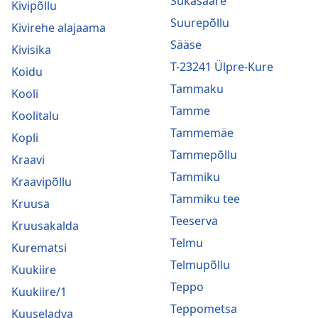
Sukasääre
Kivipõllu
Suurepõllu
Kivirehe alajaama
Sääse
Kivisika
T-23241 Ülpre-Kure
Koidu
Tammaku
Kooli
Tamme
Koolitalu
Tammemäe
Kopli
Tammepõllu
Kraavi
Tammiku
Kraavipõllu
Tammiku tee
Kruusa
Teeserva
Kruusakalda
Telmu
Kurematsi
Telmupõllu
Kuukiire
Teppo
Kuukiire/1
Teppometsa
Kuuseladva