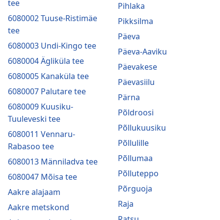
tee
Pihlaka
6080002 Tuuse-Ristimäe
Pikksilma
tee
Päeva
6080003 Undi-Kingo tee
Päeva-Aaviku
6080004 Ägliküla tee
Päevakese
6080005 Kanaküla tee
Päevasiilu
6080007 Palutare tee
Pärna
6080009 Kuusiku-
Põldroosi
Tuuleveski tee
Põllukuusiku
6080011 Vennaru-
Põllulille
Rabasoo tee
Põllumaa
6080013 Männiladva tee
Põlluteppo
6080047 Mõisa tee
Põrguoja
Aakre alajaam
Raja
Aakre metskond
Ratsu