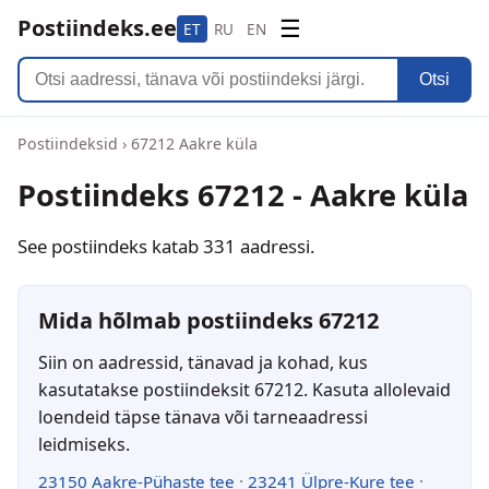
Postiindeks.ee
☰
ET
RU
EN
Otsi
Postiindeksid
›
67212 Aakre küla
Postiindeks 67212 - Aakre küla
See postiindeks katab 331 aadressi.
Mida hõlmab postiindeks 67212
Siin on aadressid, tänavad ja kohad, kus
kasutatakse postiindeksit 67212. Kasuta allolevaid
loendeid täpse tänava või tarneaadressi
leidmiseks.
23150 Aakre-Pühaste tee
·
23241 Ülpre-Kure tee
·