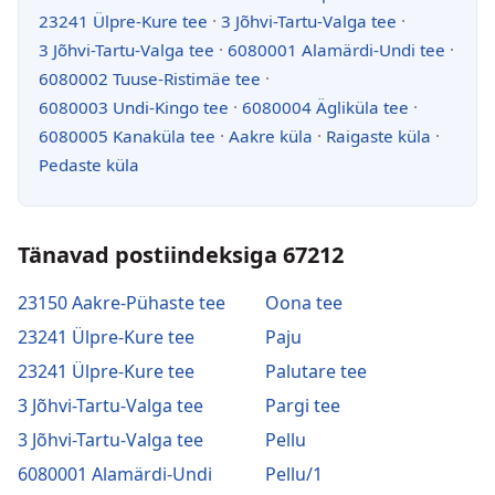
23241 Ülpre-Kure tee
·
3 Jõhvi-Tartu-Valga tee
·
3 Jõhvi-Tartu-Valga tee
·
6080001 Alamärdi-Undi tee
·
6080002 Tuuse-Ristimäe tee
·
6080003 Undi-Kingo tee
·
6080004 Ägliküla tee
·
6080005 Kanaküla tee
·
Aakre küla
·
Raigaste küla
·
Pedaste küla
Tänavad postiindeksiga 67212
23150 Aakre-Pühaste tee
Oona tee
23241 Ülpre-Kure tee
Paju
23241 Ülpre-Kure tee
Palutare tee
3 Jõhvi-Tartu-Valga tee
Pargi tee
3 Jõhvi-Tartu-Valga tee
Pellu
6080001 Alamärdi-Undi
Pellu/1