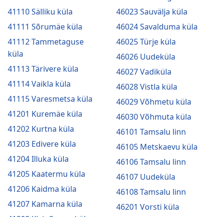
41110 Sälliku küla
46023 Sauvälja küla
41111 Sõrumäe küla
46024 Savalduma küla
41112 Tammetaguse
46025 Türje küla
küla
46026 Uudeküla
41113 Tärivere küla
46027 Vadiküla
41114 Vaikla küla
46028 Vistla küla
41115 Varesmetsa küla
46029 Võhmetu küla
41201 Kuremäe küla
46030 Võhmuta küla
41202 Kurtna küla
46101 Tamsalu linn
41203 Edivere küla
46105 Metskaevu küla
41204 Illuka küla
46106 Tamsalu linn
41205 Kaatermu küla
46107 Uudeküla
41206 Kaidma küla
46108 Tamsalu linn
41207 Kamarna küla
46201 Vorsti küla