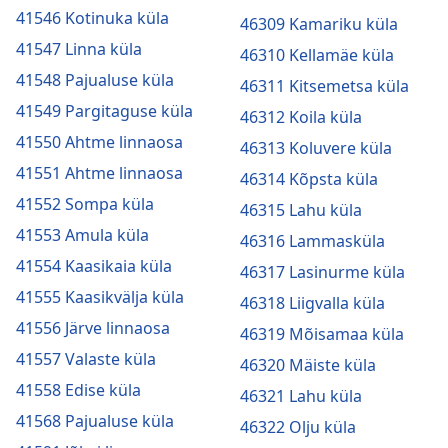
41546 Kotinuka küla
46309 Kamariku küla
41547 Linna küla
46310 Kellamäe küla
41548 Pajualuse küla
46311 Kitsemetsa küla
41549 Pargitaguse küla
46312 Koila küla
41550 Ahtme linnaosa
46313 Koluvere küla
41551 Ahtme linnaosa
46314 Kõpsta küla
41552 Sompa küla
46315 Lahu küla
41553 Amula küla
46316 Lammasküla
41554 Kaasikaia küla
46317 Lasinurme küla
41555 Kaasikvälja küla
46318 Liigvalla küla
41556 Järve linnaosa
46319 Mõisamaa küla
41557 Valaste küla
46320 Mäiste küla
41558 Edise küla
46321 Lahu küla
41568 Pajualuse küla
46322 Olju küla