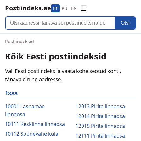
Postiindeks.ee
☰
ET
RU
EN
Otsi
Postiindeksid
Kõik Eesti postiindeksid
Vali Eesti postiindeks ja vaata kohe seotud kohti,
tänavaid ning aadresse.
1xxx
10001 Lasnamäe
12013 Pirita linnaosa
linnaosa
12014 Pirita linnaosa
10111 Kesklinna linnaosa
12015 Pirita linnaosa
10112 Soodevahe küla
12111 Pirita linnaosa