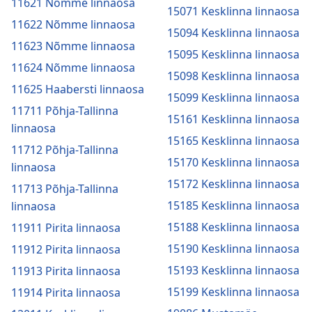
11621 Nõmme linnaosa
15071 Kesklinna linnaosa
11622 Nõmme linnaosa
15094 Kesklinna linnaosa
11623 Nõmme linnaosa
15095 Kesklinna linnaosa
11624 Nõmme linnaosa
15098 Kesklinna linnaosa
11625 Haabersti linnaosa
15099 Kesklinna linnaosa
11711 Põhja-Tallinna
15161 Kesklinna linnaosa
linnaosa
15165 Kesklinna linnaosa
11712 Põhja-Tallinna
15170 Kesklinna linnaosa
linnaosa
15172 Kesklinna linnaosa
11713 Põhja-Tallinna
15185 Kesklinna linnaosa
linnaosa
15188 Kesklinna linnaosa
11911 Pirita linnaosa
15190 Kesklinna linnaosa
11912 Pirita linnaosa
15193 Kesklinna linnaosa
11913 Pirita linnaosa
15199 Kesklinna linnaosa
11914 Pirita linnaosa