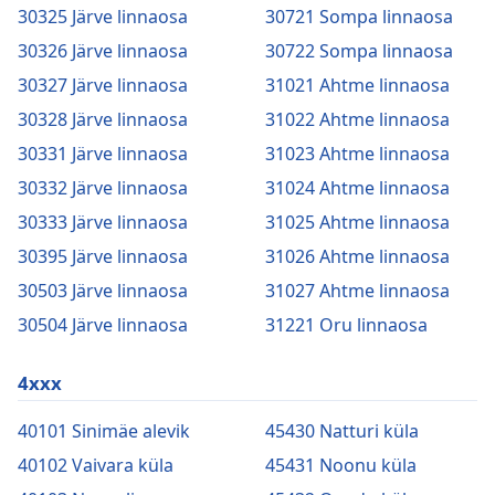
30325 Järve linnaosa
30721 Sompa linnaosa
30326 Järve linnaosa
30722 Sompa linnaosa
30327 Järve linnaosa
31021 Ahtme linnaosa
30328 Järve linnaosa
31022 Ahtme linnaosa
30331 Järve linnaosa
31023 Ahtme linnaosa
30332 Järve linnaosa
31024 Ahtme linnaosa
30333 Järve linnaosa
31025 Ahtme linnaosa
30395 Järve linnaosa
31026 Ahtme linnaosa
30503 Järve linnaosa
31027 Ahtme linnaosa
30504 Järve linnaosa
31221 Oru linnaosa
4xxx
40101 Sinimäe alevik
45430 Natturi küla
40102 Vaivara küla
45431 Noonu küla