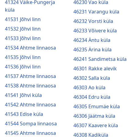
41324 Väike-Pungerja
46230 Vao küla
küla
46231 Varangu küla
41531 Jõhvi linn
46232 Vorsti küla
41532 Jõhvi linn
46233 Võivere küla
41533 Jõhvi linn
46234 Äntu küla
41534 Ahtme linnaosa
46235 Ärina küla
41535 Jõhvi linn
46241 Sandimetsa küla
41536 Jõhvi linn
46301 Rakke alevik
41537 Ahtme linnaosa
46302 Salla küla
41538 Ahtme linnaosa
46303 Ao küla
41541 Jõhvi küla
46304 Edru küla
41542 Ahtme linnaosa
46305 Emumäe küla
41543 Edise küla
46306 Jäätma küla
41544 Sompa linnaosa
46307 Kaavere küla
41545 Ahtme linnaosa
46308 Kadiküla