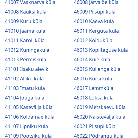
41007 Vasknarva küla
46008 Järvajõe küla
41008 Kauksi küla
46009 Piisupi küla
41009 Kuru küla
46010 Kaeva küla
41010 Jaama küla
46011 Kerguta küla
41011 Karoli küla
46012 Koiduküla
41012 Kuningaküla
46013 Koplitaguse küla
41013 Permisküla
46014 Kuie küla
41101 Iisaku alevik
46015 Kullenga küla
41102 Alliku küla
46016 Kursi küla
41103 Imatu küla
46017 Lemmküla
41104 Jõuga küla
46018 Loksa küla
41105 Kasevälja küla
46019 Metskaevu küla
41106 Koldamäe küla
46020 Naistevälja küla
41107 Lipniku küla
46021 Piisupi küla
41109 Pootsiku küla
46022 Põdrangu küla