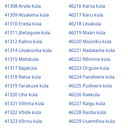
41308 Arvila küla
46216 Kärsa küla
41309 Atsalama küla
46217 Käru küla
41310 Ereda küla
46218 Liivaküla
41311 Jõetaguse küla
46219 Määri küla
41312 Kalina küla
46220 Müüriku küla
41314 Liivakünka küla
46221 Nadalama küla
41315 Metsküla
46222 Nõmme küla
41317 Rajaküla
46223 Orguse küla
41318 Ratva küla
46224 Pandivere küla
41319 Tarakuse küla
46225 Pudivere küla
41320 Uhe küla
46226 Raeküla
41321 Võhma küla
46227 Raigu küla
41322 Võide küla
46228 Rastla küla
41323 Võrnu küla
46229 Uuemõisa küla