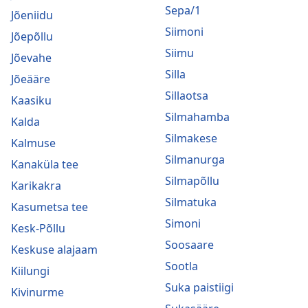
Sepa/1
Jõeniidu
Siimoni
Jõepõllu
Siimu
Jõevahe
Silla
Jõeääre
Sillaotsa
Kaasiku
Silmahamba
Kalda
Silmakese
Kalmuse
Silmanurga
Kanaküla tee
Silmapõllu
Karikakra
Silmatuka
Kasumetsa tee
Simoni
Kesk-Põllu
Soosaare
Keskuse alajaam
Sootla
Kiilungi
Suka paistiigi
Kivinurme