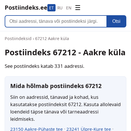
Postiindeks.ee
☰
ET
RU
EN
Otsi
Postiindeksid
›
67212 Aakre küla
Postiindeks 67212 - Aakre küla
See postiindeks katab 331 aadressi.
Mida hõlmab postiindeks 67212
Siin on aadressid, tänavad ja kohad, kus
kasutatakse postiindeksit 67212. Kasuta allolevaid
loendeid täpse tänava või tarneaadressi
leidmiseks.
23150 Aakre-Pühaste tee
·
23241 Ülpre-Kure tee
·