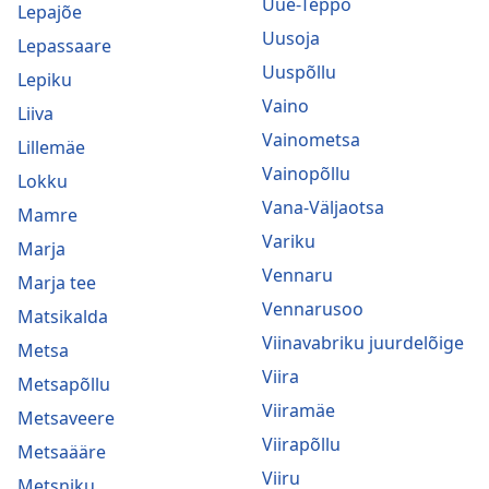
Uue-Teppo
Lepajõe
Uusoja
Lepassaare
Uuspõllu
Lepiku
Vaino
Liiva
Vainometsa
Lillemäe
Vainopõllu
Lokku
Vana-Väljaotsa
Mamre
Variku
Marja
Vennaru
Marja tee
Vennarusoo
Matsikalda
Viinavabriku juurdelõige
Metsa
Viira
Metsapõllu
Viiramäe
Metsaveere
Viirapõllu
Metsaääre
Viiru
Metsniku