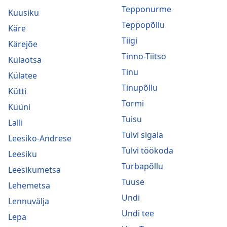
Tepponurme
Kuusiku
Teppopõllu
Käre
Tiigi
Kärejõe
Tinno-Tiitso
Külaotsa
Tinu
Külatee
Tinupõllu
Kütti
Tormi
Küüni
Tuisu
Lalli
Tulvi sigala
Leesiko-Andrese
Tulvi töökoda
Leesiku
Turbapõllu
Leesikumetsa
Tuuse
Lehemetsa
Undi
Lennuvälja
Undi tee
Lepa