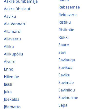
Aakre pumbamaja
Rebasemäe
Aakre ühislaut
Reidevere
Aaviku
Ristiku
Ala-Vennaru
Ristimäe
Allamärdi
Rukki
Allaveeru
Saare
Alliku
Savi
Allikupõllu
Saviaugu
Alvere
Savikoa
Enno
Saviku
Hiiemäe
Savimäe
Jaasi
Saviniidu
Juka
Savinurme
Jõekalda
Sepa
Jõematto