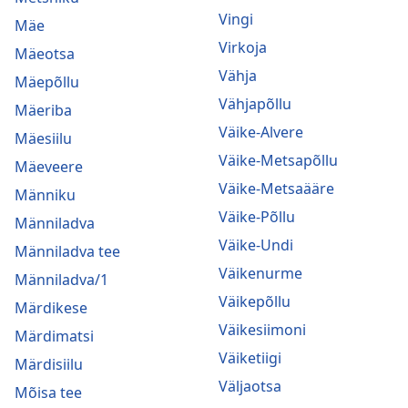
Vingi
Mäe
Virkoja
Mäeotsa
Vähja
Mäepõllu
Vähjapõllu
Mäeriba
Väike-Alvere
Mäesiilu
Väike-Metsapõllu
Mäeveere
Väike-Metsaääre
Männiku
Väike-Põllu
Männiladva
Väike-Undi
Männiladva tee
Väikenurme
Männiladva/1
Väikepõllu
Märdikese
Väikesiimoni
Märdimatsi
Väiketiigi
Märdisiilu
Väljaotsa
Mõisa tee