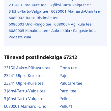
23241 Ülpre-Kure tee
·
3 Jõhvi-Tartu-Valga tee
·
3 Jõhvi-Tartu-Valga tee
·
6080001 Alamärdi-Undi tee
·
6080002 Tuuse-Ristimäe tee
·
6080003 Undi-Kingo tee
·
6080004 Ägliküla tee
·
6080005 Kanaküla tee
·
Aakre küla
·
Raigaste küla
·
Pedaste küla
Tänavad postiindeksiga 67212
23150 Aakre-Pühaste tee
Oona tee
23241 Ülpre-Kure tee
Paju
23241 Ülpre-Kure tee
Palutare tee
3 Jõhvi-Tartu-Valga tee
Pargi tee
3 Jõhvi-Tartu-Valga tee
Pellu
6080001 Alamärdi-Undi
Pellu/1