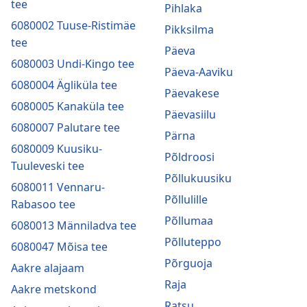
tee
Pihlaka
6080002 Tuuse-Ristimäe
Pikksilma
tee
Päeva
6080003 Undi-Kingo tee
Päeva-Aaviku
6080004 Ägliküla tee
Päevakese
6080005 Kanaküla tee
Päevasiilu
6080007 Palutare tee
Pärna
6080009 Kuusiku-
Põldroosi
Tuuleveski tee
Põllukuusiku
6080011 Vennaru-
Põllulille
Rabasoo tee
Põllumaa
6080013 Männiladva tee
Põlluteppo
6080047 Mõisa tee
Põrguoja
Aakre alajaam
Raja
Aakre metskond
Ratsu