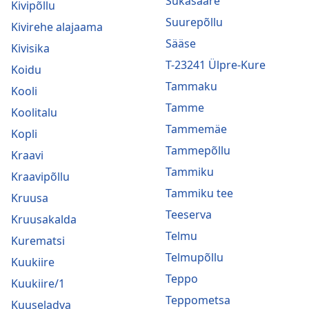
Sukasääre
Kivipõllu
Suurepõllu
Kivirehe alajaama
Sääse
Kivisika
T-23241 Ülpre-Kure
Koidu
Tammaku
Kooli
Tamme
Koolitalu
Tammemäe
Kopli
Tammepõllu
Kraavi
Tammiku
Kraavipõllu
Tammiku tee
Kruusa
Teeserva
Kruusakalda
Telmu
Kurematsi
Telmupõllu
Kuukiire
Teppo
Kuukiire/1
Teppometsa
Kuuseladva