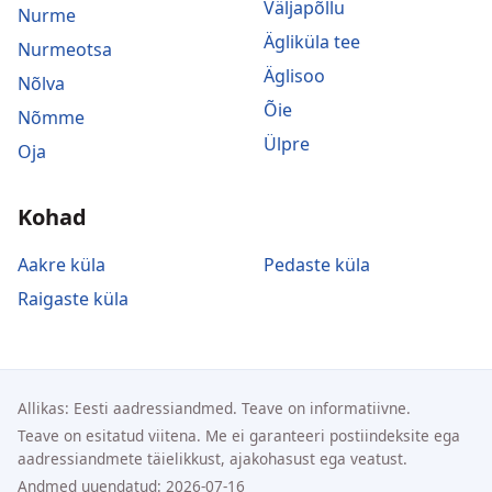
Väljapõllu
Nurme
Ägliküla tee
Nurmeotsa
Äglisoo
Nõlva
Õie
Nõmme
Ülpre
Oja
Kohad
Aakre küla
Pedaste küla
Raigaste küla
Allikas: Eesti aadressiandmed. Teave on informatiivne.
Teave on esitatud viitena. Me ei garanteeri postiindeksite ega
aadressiandmete täielikkust, ajakohasust ega veatust.
Andmed uuendatud: 2026-07-16