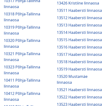
10317 Põhja-Tallinna
13426 Kristiine linnaosa
linnaosa
13511 Haabersti linnaosa
10318 Põhja-Tallinna
13512 Haabersti linnaosa
linnaosa
13513 Haabersti linnaosa
10319 Põhja-Tallinna
13514 Haabersti linnaosa
linnaosa
13515 Haabersti linnaosa
10320 Põhja-Tallinna
linnaosa
13516 Haabersti linnaosa
10321 Põhja-Tallinna
13517 Haabersti linnaosa
linnaosa
13518 Haabersti linnaosa
10323 Põhja-Tallinna
13519 Haabersti linnaosa
linnaosa
13520 Mustamäe
10411 Põhja-Tallinna
linnaosa
linnaosa
13521 Haabersti linnaosa
10412 Põhja-Tallinna
13522 Haabersti linnaosa
linnaosa
13523 Haabersti linnaosa