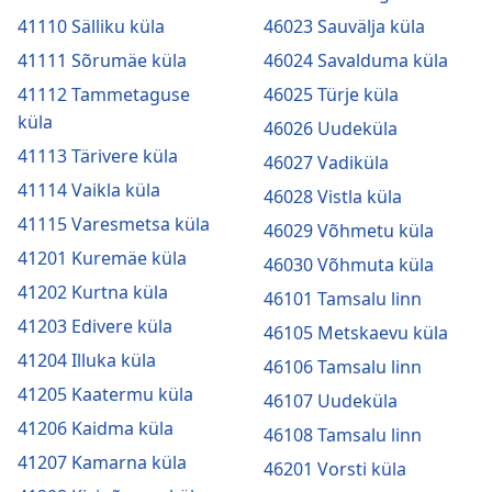
41110 Sälliku küla
46023 Sauvälja küla
41111 Sõrumäe küla
46024 Savalduma küla
41112 Tammetaguse
46025 Türje küla
küla
46026 Uudeküla
41113 Tärivere küla
46027 Vadiküla
41114 Vaikla küla
46028 Vistla küla
41115 Varesmetsa küla
46029 Võhmetu küla
41201 Kuremäe küla
46030 Võhmuta küla
41202 Kurtna küla
46101 Tamsalu linn
41203 Edivere küla
46105 Metskaevu küla
41204 Illuka küla
46106 Tamsalu linn
41205 Kaatermu küla
46107 Uudeküla
41206 Kaidma küla
46108 Tamsalu linn
41207 Kamarna küla
46201 Vorsti küla