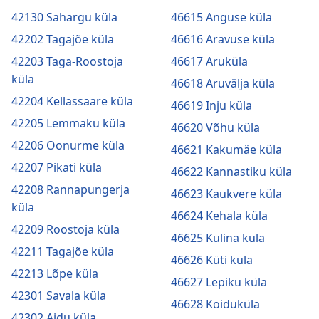
42130 Sahargu küla
46615 Anguse küla
42202 Tagajõe küla
46616 Aravuse küla
42203 Taga-Roostoja
46617 Aruküla
küla
46618 Aruvälja küla
42204 Kellassaare küla
46619 Inju küla
42205 Lemmaku küla
46620 Võhu küla
42206 Oonurme küla
46621 Kakumäe küla
42207 Pikati küla
46622 Kannastiku küla
42208 Rannapungerja
46623 Kaukvere küla
küla
46624 Kehala küla
42209 Roostoja küla
46625 Kulina küla
42211 Tagajõe küla
46626 Küti küla
42213 Lõpe küla
46627 Lepiku küla
42301 Savala küla
46628 Koiduküla
42302 Aidu küla