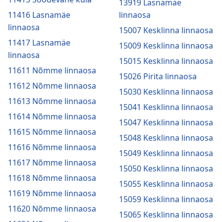
13919 Lasnamäe
11416 Lasnamäe
linnaosa
linnaosa
15007 Kesklinna linnaosa
11417 Lasnamäe
15009 Kesklinna linnaosa
linnaosa
15015 Kesklinna linnaosa
11611 Nõmme linnaosa
15026 Pirita linnaosa
11612 Nõmme linnaosa
15030 Kesklinna linnaosa
11613 Nõmme linnaosa
15041 Kesklinna linnaosa
11614 Nõmme linnaosa
15047 Kesklinna linnaosa
11615 Nõmme linnaosa
15048 Kesklinna linnaosa
11616 Nõmme linnaosa
15049 Kesklinna linnaosa
11617 Nõmme linnaosa
15050 Kesklinna linnaosa
11618 Nõmme linnaosa
15055 Kesklinna linnaosa
11619 Nõmme linnaosa
15059 Kesklinna linnaosa
11620 Nõmme linnaosa
15065 Kesklinna linnaosa