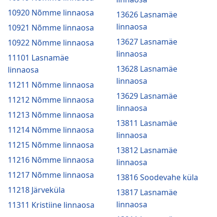
10920 Nõmme linnaosa
13626 Lasnamäe
linnaosa
10921 Nõmme linnaosa
13627 Lasnamäe
10922 Nõmme linnaosa
linnaosa
11101 Lasnamäe
13628 Lasnamäe
linnaosa
linnaosa
11211 Nõmme linnaosa
13629 Lasnamäe
11212 Nõmme linnaosa
linnaosa
11213 Nõmme linnaosa
13811 Lasnamäe
11214 Nõmme linnaosa
linnaosa
11215 Nõmme linnaosa
13812 Lasnamäe
11216 Nõmme linnaosa
linnaosa
11217 Nõmme linnaosa
13816 Soodevahe küla
11218 Järveküla
13817 Lasnamäe
linnaosa
11311 Kristiine linnaosa