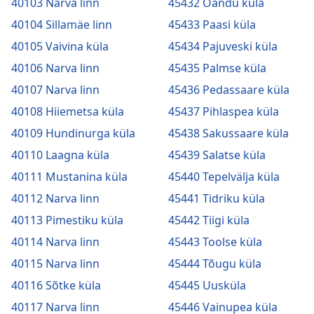
40103 Narva linn
45432 Oandu küla
40104 Sillamäe linn
45433 Paasi küla
40105 Vaivina küla
45434 Pajuveski küla
40106 Narva linn
45435 Palmse küla
40107 Narva linn
45436 Pedassaare küla
40108 Hiiemetsa küla
45437 Pihlaspea küla
40109 Hundinurga küla
45438 Sakussaare küla
40110 Laagna küla
45439 Salatse küla
40111 Mustanina küla
45440 Tepelvälja küla
40112 Narva linn
45441 Tidriku küla
40113 Pimestiku küla
45442 Tiigi küla
40114 Narva linn
45443 Toolse küla
40115 Narva linn
45444 Tõugu küla
40116 Sõtke küla
45445 Uusküla
40117 Narva linn
45446 Vainupea küla