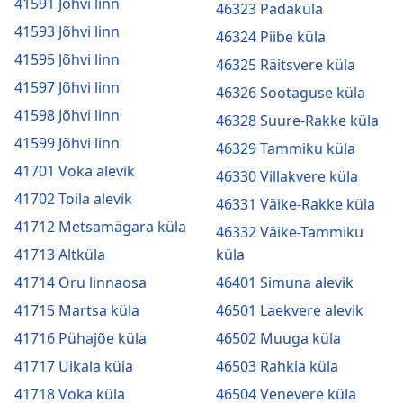
41591 Jõhvi linn
46323 Padaküla
41593 Jõhvi linn
46324 Piibe küla
41595 Jõhvi linn
46325 Räitsvere küla
41597 Jõhvi linn
46326 Sootaguse küla
41598 Jõhvi linn
46328 Suure-Rakke küla
41599 Jõhvi linn
46329 Tammiku küla
41701 Voka alevik
46330 Villakvere küla
41702 Toila alevik
46331 Väike-Rakke küla
41712 Metsamägara küla
46332 Väike-Tammiku
41713 Altküla
küla
41714 Oru linnaosa
46401 Simuna alevik
41715 Martsa küla
46501 Laekvere alevik
41716 Pühajõe küla
46502 Muuga küla
41717 Uikala küla
46503 Rahkla küla
41718 Voka küla
46504 Venevere küla