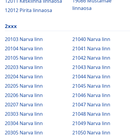
19086 Mustamäe
12011 Kesklinna linnaosa
linnaosa
12012 Pirita linnaosa
2xxx
20103 Narva linn
21040 Narva linn
20104 Narva linn
21041 Narva linn
20105 Narva linn
21042 Narva linn
20203 Narva linn
21043 Narva linn
20204 Narva linn
21044 Narva linn
20205 Narva linn
21045 Narva linn
20206 Narva linn
21046 Narva linn
20207 Narva linn
21047 Narva linn
20303 Narva linn
21048 Narva linn
20304 Narva linn
21049 Narva linn
20305 Narva linn
21050 Narva linn