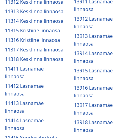
13911 Lasnamäe
11312 Kesklinna linnaosa
linnaosa
11313 Kesklinna linnaosa
13912 Lasnamäe
11314 Kesklinna linnaosa
linnaosa
11315 Kristiine linnaosa
13913 Lasnamäe
11316 Kristiine linnaosa
linnaosa
11317 Kesklinna linnaosa
13914 Lasnamäe
11318 Kesklinna linnaosa
linnaosa
11411 Lasnamäe
13915 Lasnamäe
linnaosa
linnaosa
11412 Lasnamäe
13916 Lasnamäe
linnaosa
linnaosa
11413 Lasnamäe
13917 Lasnamäe
linnaosa
linnaosa
11414 Lasnamäe
13918 Lasnamäe
linnaosa
linnaosa
11415 Soodevahe küla