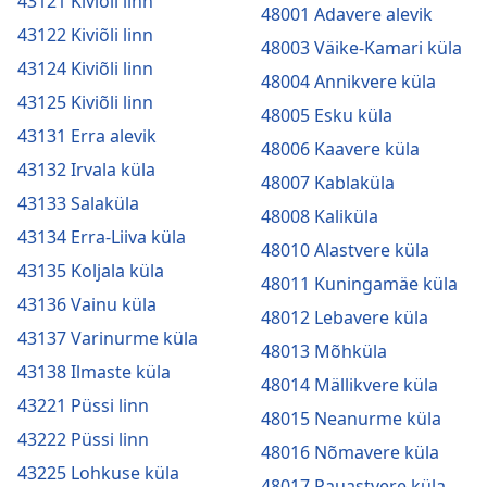
43121 Kiviõli linn
48001 Adavere alevik
43122 Kiviõli linn
48003 Väike-Kamari küla
43124 Kiviõli linn
48004 Annikvere küla
43125 Kiviõli linn
48005 Esku küla
43131 Erra alevik
48006 Kaavere küla
43132 Irvala küla
48007 Kablaküla
43133 Salaküla
48008 Kaliküla
43134 Erra-Liiva küla
48010 Alastvere küla
43135 Koljala küla
48011 Kuningamäe küla
43136 Vainu küla
48012 Lebavere küla
43137 Varinurme küla
48013 Mõhküla
43138 Ilmaste küla
48014 Mällikvere küla
43221 Püssi linn
48015 Neanurme küla
43222 Püssi linn
48016 Nõmavere küla
43225 Lohkuse küla
48017 Pauastvere küla