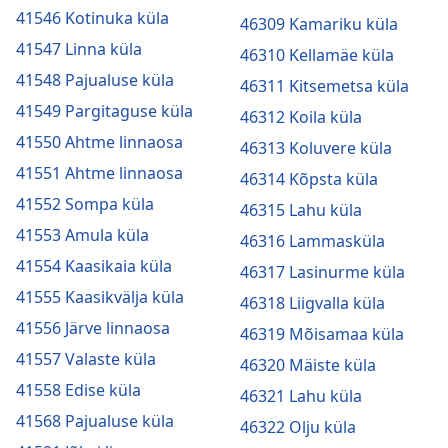
41546 Kotinuka küla
46309 Kamariku küla
41547 Linna küla
46310 Kellamäe küla
41548 Pajualuse küla
46311 Kitsemetsa küla
41549 Pargitaguse küla
46312 Koila küla
41550 Ahtme linnaosa
46313 Koluvere küla
41551 Ahtme linnaosa
46314 Kõpsta küla
41552 Sompa küla
46315 Lahu küla
41553 Amula küla
46316 Lammasküla
41554 Kaasikaia küla
46317 Lasinurme küla
41555 Kaasikvälja küla
46318 Liigvalla küla
41556 Järve linnaosa
46319 Mõisamaa küla
41557 Valaste küla
46320 Mäiste küla
41558 Edise küla
46321 Lahu küla
41568 Pajualuse küla
46322 Olju küla