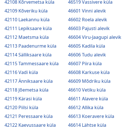
42108 Kõrvemetsa küla
46519 Vassivere küla
42109 Kõveriku küla
46601 Vinni alevik
42110 Laekannu küla
46602 Roela alevik
42111 Lepiksaare küla
46603 Pajusti alevik
42112 Maetsma küla
46604 Viru-Jaagupi alevik
42113 Paadenurme küla
46605 Kadila küla
42114 Sälliksaare küla
46606 Tudu alevik
42115 Tammessaare küla
46607 Piira küla
42116 Vadi küla
46608 Karkuse küla
42117 Änniksaare küla
46609 Mõdriku küla
42118 Jõemetsa küla
46610 Vetiku küla
42119 Kärasi küla
46611 Alavere küla
42120 Piilsi küla
46612 Allika küla
42121 Peressaare küla
46613 Koeravere küla
42122 Kaevussaare küla
46614 Lähtse küla