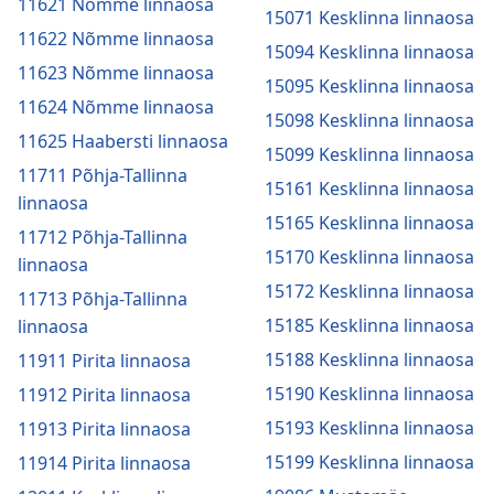
11621 Nõmme linnaosa
15071 Kesklinna linnaosa
11622 Nõmme linnaosa
15094 Kesklinna linnaosa
11623 Nõmme linnaosa
15095 Kesklinna linnaosa
11624 Nõmme linnaosa
15098 Kesklinna linnaosa
11625 Haabersti linnaosa
15099 Kesklinna linnaosa
11711 Põhja-Tallinna
15161 Kesklinna linnaosa
linnaosa
15165 Kesklinna linnaosa
11712 Põhja-Tallinna
15170 Kesklinna linnaosa
linnaosa
15172 Kesklinna linnaosa
11713 Põhja-Tallinna
15185 Kesklinna linnaosa
linnaosa
15188 Kesklinna linnaosa
11911 Pirita linnaosa
15190 Kesklinna linnaosa
11912 Pirita linnaosa
15193 Kesklinna linnaosa
11913 Pirita linnaosa
15199 Kesklinna linnaosa
11914 Pirita linnaosa