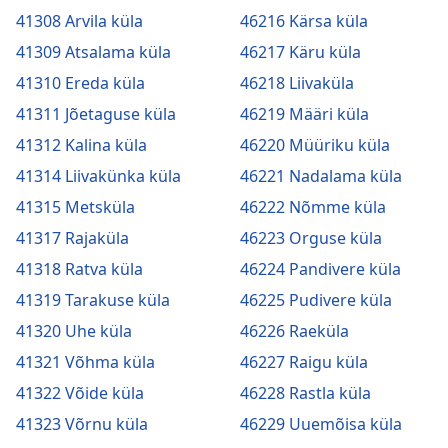
41308 Arvila küla
46216 Kärsa küla
41309 Atsalama küla
46217 Käru küla
41310 Ereda küla
46218 Liivaküla
41311 Jõetaguse küla
46219 Määri küla
41312 Kalina küla
46220 Müüriku küla
41314 Liivakünka küla
46221 Nadalama küla
41315 Metsküla
46222 Nõmme küla
41317 Rajaküla
46223 Orguse küla
41318 Ratva küla
46224 Pandivere küla
41319 Tarakuse küla
46225 Pudivere küla
41320 Uhe küla
46226 Raeküla
41321 Võhma küla
46227 Raigu küla
41322 Võide küla
46228 Rastla küla
41323 Võrnu küla
46229 Uuemõisa küla