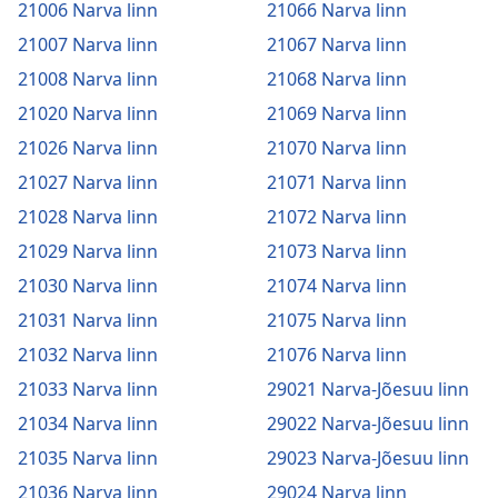
21006 Narva linn
21066 Narva linn
21007 Narva linn
21067 Narva linn
21008 Narva linn
21068 Narva linn
21020 Narva linn
21069 Narva linn
21026 Narva linn
21070 Narva linn
21027 Narva linn
21071 Narva linn
21028 Narva linn
21072 Narva linn
21029 Narva linn
21073 Narva linn
21030 Narva linn
21074 Narva linn
21031 Narva linn
21075 Narva linn
21032 Narva linn
21076 Narva linn
21033 Narva linn
29021 Narva-Jõesuu linn
21034 Narva linn
29022 Narva-Jõesuu linn
21035 Narva linn
29023 Narva-Jõesuu linn
21036 Narva linn
29024 Narva linn