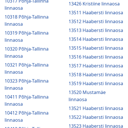
10317 Põhja-Tallinna
13426 Kristiine linnaosa
linnaosa
13511 Haabersti linnaosa
10318 Põhja-Tallinna
13512 Haabersti linnaosa
linnaosa
13513 Haabersti linnaosa
10319 Põhja-Tallinna
13514 Haabersti linnaosa
linnaosa
13515 Haabersti linnaosa
10320 Põhja-Tallinna
linnaosa
13516 Haabersti linnaosa
10321 Põhja-Tallinna
13517 Haabersti linnaosa
linnaosa
13518 Haabersti linnaosa
10323 Põhja-Tallinna
13519 Haabersti linnaosa
linnaosa
13520 Mustamäe
10411 Põhja-Tallinna
linnaosa
linnaosa
13521 Haabersti linnaosa
10412 Põhja-Tallinna
13522 Haabersti linnaosa
linnaosa
13523 Haabersti linnaosa