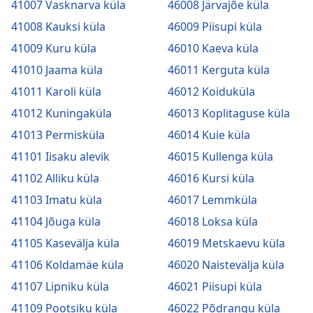
41007 Vasknarva küla
46008 Järvajõe küla
41008 Kauksi küla
46009 Piisupi küla
41009 Kuru küla
46010 Kaeva küla
41010 Jaama küla
46011 Kerguta küla
41011 Karoli küla
46012 Koiduküla
41012 Kuningaküla
46013 Koplitaguse küla
41013 Permisküla
46014 Kuie küla
41101 Iisaku alevik
46015 Kullenga küla
41102 Alliku küla
46016 Kursi küla
41103 Imatu küla
46017 Lemmküla
41104 Jõuga küla
46018 Loksa küla
41105 Kasevälja küla
46019 Metskaevu küla
41106 Koldamäe küla
46020 Naistevälja küla
41107 Lipniku küla
46021 Piisupi küla
41109 Pootsiku küla
46022 Põdrangu küla