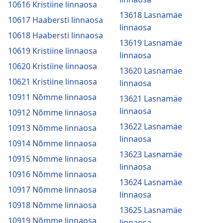
10616 Kristiine linnaosa
13618 Lasnamäe
10617 Haabersti linnaosa
linnaosa
10618 Haabersti linnaosa
13619 Lasnamäe
10619 Kristiine linnaosa
linnaosa
10620 Kristiine linnaosa
13620 Lasnamäe
10621 Kristiine linnaosa
linnaosa
10911 Nõmme linnaosa
13621 Lasnamäe
linnaosa
10912 Nõmme linnaosa
13622 Lasnamäe
10913 Nõmme linnaosa
linnaosa
10914 Nõmme linnaosa
13623 Lasnamäe
10915 Nõmme linnaosa
linnaosa
10916 Nõmme linnaosa
13624 Lasnamäe
10917 Nõmme linnaosa
linnaosa
10918 Nõmme linnaosa
13625 Lasnamäe
10919 Nõmme linnaosa
linnaosa