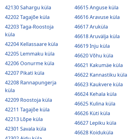
42130 Sahargu küla
46615 Anguse küla
42202 Tagajõe küla
46616 Aravuse küla
42203 Taga-Roostoja
46617 Aruküla
küla
46618 Aruvälja küla
42204 Kellassaare küla
46619 Inju küla
42205 Lemmaku küla
46620 Võhu küla
42206 Oonurme küla
46621 Kakumäe küla
42207 Pikati küla
46622 Kannastiku küla
42208 Rannapungerja
46623 Kaukvere küla
küla
46624 Kehala küla
42209 Roostoja küla
46625 Kulina küla
42211 Tagajõe küla
46626 Küti küla
42213 Lõpe küla
46627 Lepiku küla
42301 Savala küla
46628 Koiduküla
42302 Aidu küla