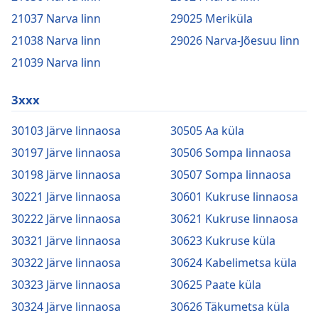
21037 Narva linn
29025 Meriküla
21038 Narva linn
29026 Narva-Jõesuu linn
21039 Narva linn
3xxx
30103 Järve linnaosa
30505 Aa küla
30197 Järve linnaosa
30506 Sompa linnaosa
30198 Järve linnaosa
30507 Sompa linnaosa
30221 Järve linnaosa
30601 Kukruse linnaosa
30222 Järve linnaosa
30621 Kukruse linnaosa
30321 Järve linnaosa
30623 Kukruse küla
30322 Järve linnaosa
30624 Kabelimetsa küla
30323 Järve linnaosa
30625 Paate küla
30324 Järve linnaosa
30626 Täkumetsa küla