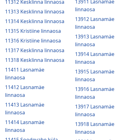
13911 Lasnamäe
11312 Kesklinna linnaosa
linnaosa
11313 Kesklinna linnaosa
13912 Lasnamäe
11314 Kesklinna linnaosa
linnaosa
11315 Kristiine linnaosa
13913 Lasnamäe
11316 Kristiine linnaosa
linnaosa
11317 Kesklinna linnaosa
13914 Lasnamäe
11318 Kesklinna linnaosa
linnaosa
11411 Lasnamäe
13915 Lasnamäe
linnaosa
linnaosa
11412 Lasnamäe
13916 Lasnamäe
linnaosa
linnaosa
11413 Lasnamäe
13917 Lasnamäe
linnaosa
linnaosa
11414 Lasnamäe
13918 Lasnamäe
linnaosa
linnaosa
11415 Soodevahe küla