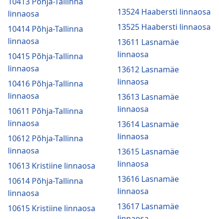
10413 Põhja-Tallinna
13524 Haabersti linnaosa
linnaosa
13525 Haabersti linnaosa
10414 Põhja-Tallinna
linnaosa
13611 Lasnamäe
linnaosa
10415 Põhja-Tallinna
linnaosa
13612 Lasnamäe
linnaosa
10416 Põhja-Tallinna
linnaosa
13613 Lasnamäe
linnaosa
10611 Põhja-Tallinna
linnaosa
13614 Lasnamäe
linnaosa
10612 Põhja-Tallinna
linnaosa
13615 Lasnamäe
linnaosa
10613 Kristiine linnaosa
13616 Lasnamäe
10614 Põhja-Tallinna
linnaosa
linnaosa
13617 Lasnamäe
10615 Kristiine linnaosa
linnaosa