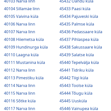
40103 Narva linn
45432 Oandu küla
40104 Sillamäe linn
45433 Paasi küla
40105 Vaivina küla
45434 Pajuveski küla
40106 Narva linn
45435 Palmse küla
40107 Narva linn
45436 Pedassaare küla
40108 Hiiemetsa küla
45437 Pihlaspea küla
40109 Hundinurga küla
45438 Sakussaare küla
40110 Laagna küla
45439 Salatse küla
40111 Mustanina küla
45440 Tepelvälja küla
40112 Narva linn
45441 Tidriku küla
40113 Pimestiku küla
45442 Tiigi küla
40114 Narva linn
45443 Toolse küla
40115 Narva linn
45444 Tõugu küla
40116 Sõtke küla
45445 Uusküla
40117 Narva linn
45446 Vainupea küla