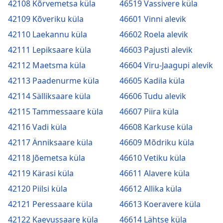
42108 Kõrvemetsa küla
46519 Vassivere küla
42109 Kõveriku küla
46601 Vinni alevik
42110 Laekannu küla
46602 Roela alevik
42111 Lepiksaare küla
46603 Pajusti alevik
42112 Maetsma küla
46604 Viru-Jaagupi alevik
42113 Paadenurme küla
46605 Kadila küla
42114 Sälliksaare küla
46606 Tudu alevik
42115 Tammessaare küla
46607 Piira küla
42116 Vadi küla
46608 Karkuse küla
42117 Änniksaare küla
46609 Mõdriku küla
42118 Jõemetsa küla
46610 Vetiku küla
42119 Kärasi küla
46611 Alavere küla
42120 Piilsi küla
46612 Allika küla
42121 Peressaare küla
46613 Koeravere küla
42122 Kaevussaare küla
46614 Lähtse küla