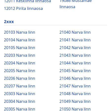
19086 Mustamäe
12011 Kesklinna linnaosa
linnaosa
12012 Pirita linnaosa
2xxx
20103 Narva linn
21040 Narva linn
20104 Narva linn
21041 Narva linn
20105 Narva linn
21042 Narva linn
20203 Narva linn
21043 Narva linn
20204 Narva linn
21044 Narva linn
20205 Narva linn
21045 Narva linn
20206 Narva linn
21046 Narva linn
20207 Narva linn
21047 Narva linn
20303 Narva linn
21048 Narva linn
20304 Narva linn
21049 Narva linn
20305 Narva linn
21050 Narva linn