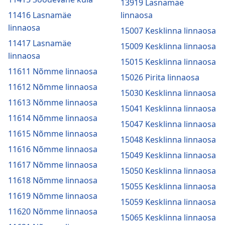
13919 Lasnamäe
11416 Lasnamäe
linnaosa
linnaosa
15007 Kesklinna linnaosa
11417 Lasnamäe
15009 Kesklinna linnaosa
linnaosa
15015 Kesklinna linnaosa
11611 Nõmme linnaosa
15026 Pirita linnaosa
11612 Nõmme linnaosa
15030 Kesklinna linnaosa
11613 Nõmme linnaosa
15041 Kesklinna linnaosa
11614 Nõmme linnaosa
15047 Kesklinna linnaosa
11615 Nõmme linnaosa
15048 Kesklinna linnaosa
11616 Nõmme linnaosa
15049 Kesklinna linnaosa
11617 Nõmme linnaosa
15050 Kesklinna linnaosa
11618 Nõmme linnaosa
15055 Kesklinna linnaosa
11619 Nõmme linnaosa
15059 Kesklinna linnaosa
11620 Nõmme linnaosa
15065 Kesklinna linnaosa