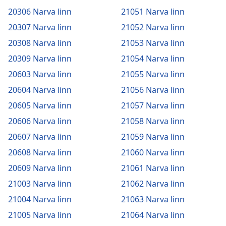
20306 Narva linn
21051 Narva linn
20307 Narva linn
21052 Narva linn
20308 Narva linn
21053 Narva linn
20309 Narva linn
21054 Narva linn
20603 Narva linn
21055 Narva linn
20604 Narva linn
21056 Narva linn
20605 Narva linn
21057 Narva linn
20606 Narva linn
21058 Narva linn
20607 Narva linn
21059 Narva linn
20608 Narva linn
21060 Narva linn
20609 Narva linn
21061 Narva linn
21003 Narva linn
21062 Narva linn
21004 Narva linn
21063 Narva linn
21005 Narva linn
21064 Narva linn