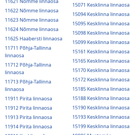
11621 Nõmme linnaosa
15071 Kesklinna linnaosa
11622 Nõmme linnaosa
15094 Kesklinna linnaosa
11623 Nõmme linnaosa
15095 Kesklinna linnaosa
11624 Nõmme linnaosa
15098 Kesklinna linnaosa
11625 Haabersti linnaosa
15099 Kesklinna linnaosa
11711 Põhja-Tallinna
15161 Kesklinna linnaosa
linnaosa
15165 Kesklinna linnaosa
11712 Põhja-Tallinna
15170 Kesklinna linnaosa
linnaosa
15172 Kesklinna linnaosa
11713 Põhja-Tallinna
15185 Kesklinna linnaosa
linnaosa
15188 Kesklinna linnaosa
11911 Pirita linnaosa
15190 Kesklinna linnaosa
11912 Pirita linnaosa
15193 Kesklinna linnaosa
11913 Pirita linnaosa
15199 Kesklinna linnaosa
11914 Pirita linnaosa