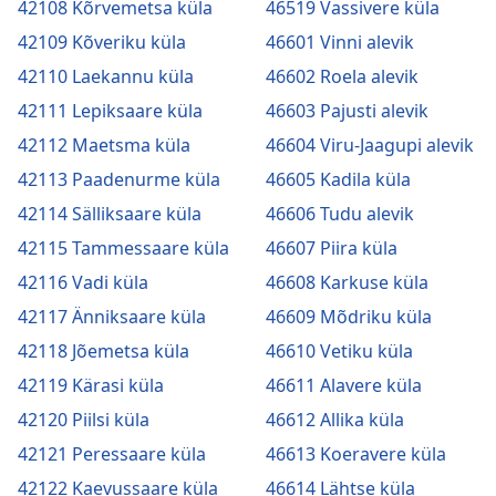
42108 Kõrvemetsa küla
46519 Vassivere küla
42109 Kõveriku küla
46601 Vinni alevik
42110 Laekannu küla
46602 Roela alevik
42111 Lepiksaare küla
46603 Pajusti alevik
42112 Maetsma küla
46604 Viru-Jaagupi alevik
42113 Paadenurme küla
46605 Kadila küla
42114 Sälliksaare küla
46606 Tudu alevik
42115 Tammessaare küla
46607 Piira küla
42116 Vadi küla
46608 Karkuse küla
42117 Änniksaare küla
46609 Mõdriku küla
42118 Jõemetsa küla
46610 Vetiku küla
42119 Kärasi küla
46611 Alavere küla
42120 Piilsi küla
46612 Allika küla
42121 Peressaare küla
46613 Koeravere küla
42122 Kaevussaare küla
46614 Lähtse küla