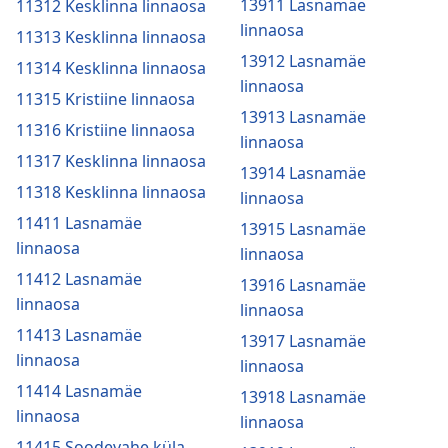
13911 Lasnamäe
11312 Kesklinna linnaosa
linnaosa
11313 Kesklinna linnaosa
13912 Lasnamäe
11314 Kesklinna linnaosa
linnaosa
11315 Kristiine linnaosa
13913 Lasnamäe
11316 Kristiine linnaosa
linnaosa
11317 Kesklinna linnaosa
13914 Lasnamäe
11318 Kesklinna linnaosa
linnaosa
11411 Lasnamäe
13915 Lasnamäe
linnaosa
linnaosa
11412 Lasnamäe
13916 Lasnamäe
linnaosa
linnaosa
11413 Lasnamäe
13917 Lasnamäe
linnaosa
linnaosa
11414 Lasnamäe
13918 Lasnamäe
linnaosa
linnaosa
11415 Soodevahe küla