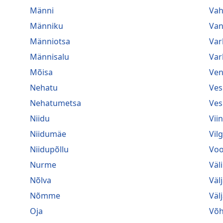
Männi
Va
Männiku
Van
Männiotsa
Var
Männisalu
Var
Mõisa
Ven
Nehatu
Ves
Nehatumetsa
Ves
Niidu
Vii
Niidumäe
Vil
Niidupõllu
Voo
Nurme
Väl
Nõlva
Väl
Nõmme
Väl
Oja
Võ