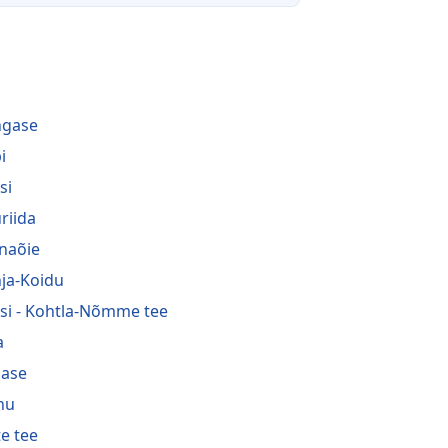
i
ngase
i
si
riida
naõie
ja-Koidu
si - Kohtla-Nõmme tee
a
ase
nu
te tee