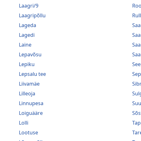
Laagri/9
Roo
Laagripõllu
Rul
Lageda
Saa
Lagedi
Saa
Laine
Saa
Lepavõsu
Saa
Lepiku
See
Lepsalu tee
Sep
Liivamäe
Sib
Lilleoja
Sul
Linnupesa
Suu
Loiguääre
Sõs
Lolli
Tap
Lootuse
Tar