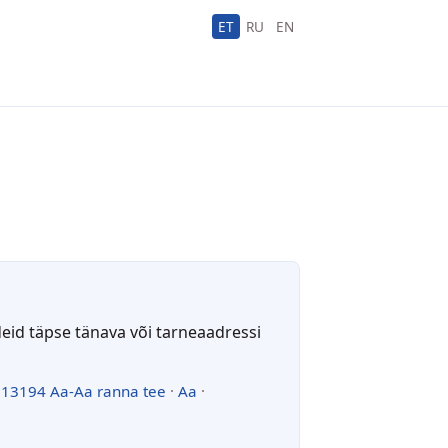
ET
RU
EN
deid täpse tänava või tarneaadressi
·
13194 Aa-Aa ranna tee
·
Aa
·