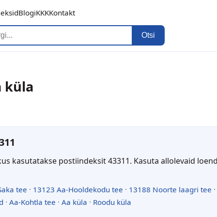
deksid
Blogi
KKK
Kontakt
Otsi
a küla
311
kus kasutatakse postiindeksit 43311. Kasuta allolevaid loen
Saka tee
·
13123 Aa-Hooldekodu tee
·
13188 Noorte laagri tee
d
·
Aa-Kohtla tee
·
Aa küla
·
Roodu küla