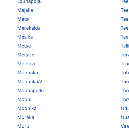
Lõunapõllu
Tee
Majaka
Tee
Matsi
Tee
Merekalda
Tee
Mesika
Tee
Metsa
Tel
Metsise
Ter
Moldovi
Tru
Moonaka
Tuh
Moonaka/2
Tuu
Moonapõllu
Tõ
Mooni
Tõr
Moonika
Ud
Muraka
Uu
Muru
Vaa