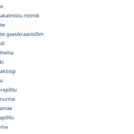
he
akalmistu ristmik
be
be gaasikraanisõlm
di
iheina
ki
naköögi
gu
repõllu
inurme
jamäe
japõllu
hma