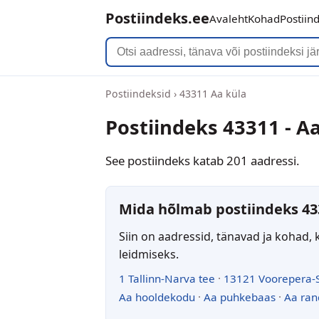
Postiindeks.ee
Avaleht
Kohad
Postiin
Postiindeksid
›
43311 Aa küla
Postiindeks 43311 - A
See postiindeks katab 201 aadressi.
Mida hõlmab postiindeks 43
Siin on aadressid, tänavad ja kohad, 
leidmiseks.
1 Tallinn-Narva tee
·
13121 Voorepera-
Aa hooldekodu
·
Aa puhkebaas
·
Aa ran