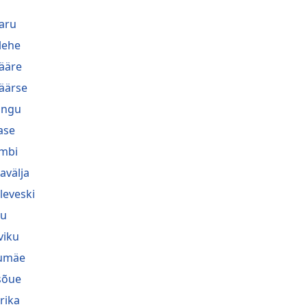
aru
lehe
ääre
äärse
lingu
ase
mbi
avälja
leveski
nu
viku
umäe
sõue
rika