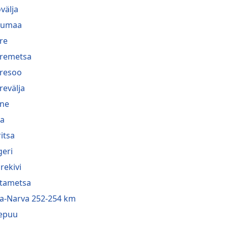
välja
lumaa
re
remetsa
resoo
revälja
ne
a
ritsa
geri
rekivi
tametsa
a-Narva 252-254 km
epuu