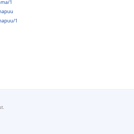
hma/1
napuu
napuu/1
st.