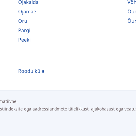
Ojakalda
Võ
Ojamäe
Õu
Oru
Õu
Pargi
Peeki
Roodu küla
matiivne.
ostiindeksite ega aadressiandmete täielikkust, ajakohasust ega veatu