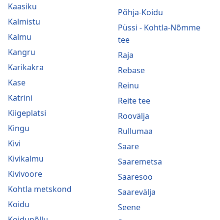
Kaasiku
Põhja-Koidu
Kalmistu
Püssi - Kohtla-Nõmme
Kalmu
tee
Kangru
Raja
Karikakra
Rebase
Kase
Reinu
Katrini
Reite tee
Kiigeplatsi
Roovälja
Kingu
Rullumaa
Kivi
Saare
Kivikalmu
Saaremetsa
Kivivoore
Saaresoo
Kohtla metskond
Saarevälja
Koidu
Seene
Koidupõllu