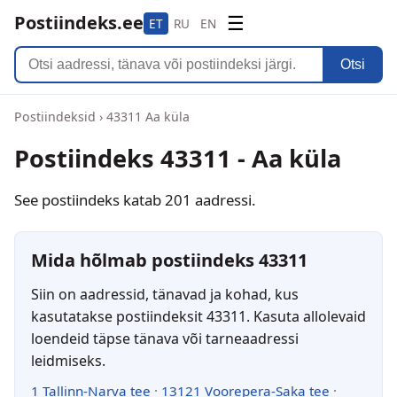
Postiindeks.ee
☰
ET
RU
EN
Otsi
Postiindeksid
›
43311 Aa küla
Postiindeks 43311 - Aa küla
See postiindeks katab 201 aadressi.
Mida hõlmab postiindeks 43311
Siin on aadressid, tänavad ja kohad, kus
kasutatakse postiindeksit 43311. Kasuta allolevaid
loendeid täpse tänava või tarneaadressi
leidmiseks.
1 Tallinn-Narva tee
·
13121 Voorepera-Saka tee
·