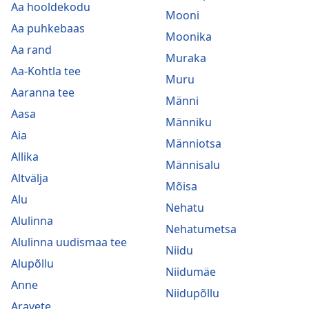
Aa hooldekodu
Mooni
Aa puhkebaas
Moonika
Aa rand
Muraka
Aa-Kohtla tee
Muru
Aaranna tee
Männi
Aasa
Männiku
Aia
Männiotsa
Allika
Männisalu
Altvälja
Mõisa
Alu
Nehatu
Alulinna
Nehatumetsa
Alulinna uudismaa tee
Niidu
Alupõllu
Niidumäe
Anne
Niidupõllu
Aravete