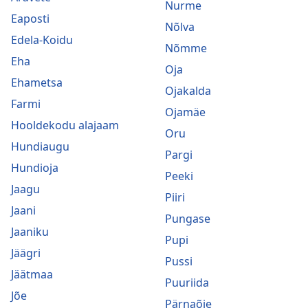
Nurme
Eaposti
Nõlva
Edela-Koidu
Nõmme
Eha
Oja
Ehametsa
Ojakalda
Farmi
Ojamäe
Hooldekodu alajaam
Oru
Hundiaugu
Pargi
Hundioja
Peeki
Jaagu
Piiri
Jaani
Pungase
Jaaniku
Pupi
Jäägri
Pussi
Jäätmaa
Puuriida
Jõe
Pärnaõie