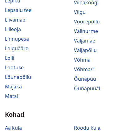
Lepiku
Viinaköögi
Lepsalu tee
Vilgu
Liivamäe
Voorepõllu
Lilleoja
Välinurme
Linnupesa
Väljamäe
Loiguääre
Väljapõllu
Lolli
Võhma
Lootuse
Võhma/1
Lõunapõllu
Õunapuu
Majaka
Õunapuu/1
Matsi
Kohad
Aa küla
Roodu küla