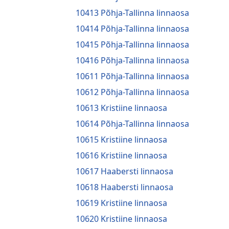
10413 Põhja-Tallinna linnaosa
10414 Põhja-Tallinna linnaosa
10415 Põhja-Tallinna linnaosa
10416 Põhja-Tallinna linnaosa
10611 Põhja-Tallinna linnaosa
10612 Põhja-Tallinna linnaosa
10613 Kristiine linnaosa
10614 Põhja-Tallinna linnaosa
10615 Kristiine linnaosa
10616 Kristiine linnaosa
10617 Haabersti linnaosa
10618 Haabersti linnaosa
10619 Kristiine linnaosa
10620 Kristiine linnaosa