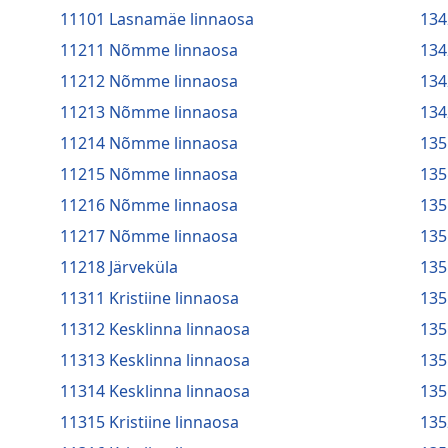
11101 Lasnamäe linnaosa
134
11211 Nõmme linnaosa
134
11212 Nõmme linnaosa
134
11213 Nõmme linnaosa
134
11214 Nõmme linnaosa
135
11215 Nõmme linnaosa
135
11216 Nõmme linnaosa
135
11217 Nõmme linnaosa
135
11218 Järveküla
135
11311 Kristiine linnaosa
135
11312 Kesklinna linnaosa
135
11313 Kesklinna linnaosa
135
11314 Kesklinna linnaosa
135
11315 Kristiine linnaosa
135