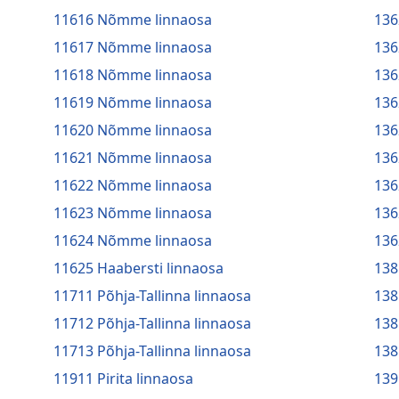
11616 Nõmme linnaosa
136
11617 Nõmme linnaosa
136
11618 Nõmme linnaosa
136
11619 Nõmme linnaosa
136
11620 Nõmme linnaosa
136
11621 Nõmme linnaosa
136
11622 Nõmme linnaosa
136
11623 Nõmme linnaosa
136
11624 Nõmme linnaosa
136
11625 Haabersti linnaosa
138
11711 Põhja-Tallinna linnaosa
138
11712 Põhja-Tallinna linnaosa
138
11713 Põhja-Tallinna linnaosa
138
11911 Pirita linnaosa
139