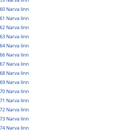
60 Narva linn
61 Narva linn
62 Narva linn
63 Narva linn
64 Narva linn
66 Narva linn
67 Narva linn
68 Narva linn
69 Narva linn
70 Narva linn
71 Narva linn
72 Narva linn
73 Narva linn
74 Narva linn