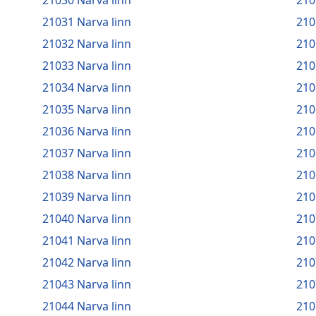
21031 Narva linn
210
21032 Narva linn
210
21033 Narva linn
210
21034 Narva linn
210
21035 Narva linn
210
21036 Narva linn
210
21037 Narva linn
210
21038 Narva linn
210
21039 Narva linn
210
21040 Narva linn
210
21041 Narva linn
210
21042 Narva linn
210
21043 Narva linn
210
21044 Narva linn
210