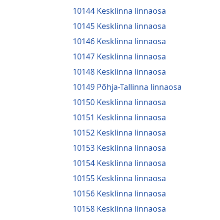
10144 Kesklinna linnaosa
10145 Kesklinna linnaosa
10146 Kesklinna linnaosa
10147 Kesklinna linnaosa
10148 Kesklinna linnaosa
10149 Põhja-Tallinna linnaosa
10150 Kesklinna linnaosa
10151 Kesklinna linnaosa
10152 Kesklinna linnaosa
10153 Kesklinna linnaosa
10154 Kesklinna linnaosa
10155 Kesklinna linnaosa
10156 Kesklinna linnaosa
10158 Kesklinna linnaosa