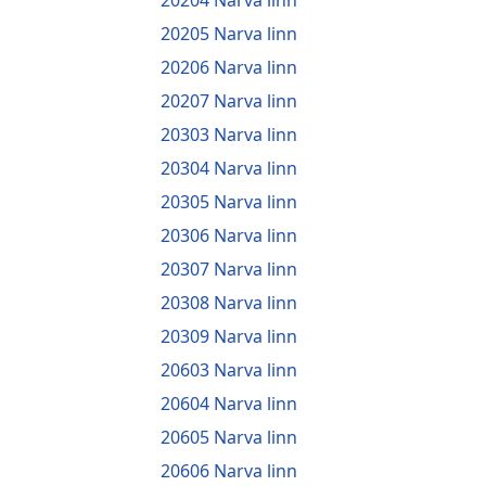
20205 Narva linn
20206 Narva linn
20207 Narva linn
20303 Narva linn
20304 Narva linn
20305 Narva linn
20306 Narva linn
20307 Narva linn
20308 Narva linn
20309 Narva linn
20603 Narva linn
20604 Narva linn
20605 Narva linn
20606 Narva linn