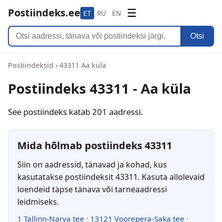
Postiindeks.ee
☰
ET
RU
EN
Otsi
Postiindeksid
›
43311 Aa küla
Postiindeks 43311 - Aa küla
See postiindeks katab 201 aadressi.
Mida hõlmab postiindeks 43311
Siin on aadressid, tänavad ja kohad, kus
kasutatakse postiindeksit 43311. Kasuta allolevaid
loendeid täpse tänava või tarneaadressi
leidmiseks.
1 Tallinn-Narva tee
·
13121 Voorepera-Saka tee
·