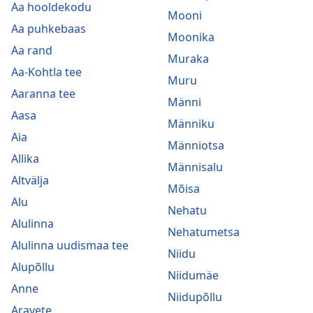
Aa hooldekodu
Mooni
Aa puhkebaas
Moonika
Aa rand
Muraka
Aa-Kohtla tee
Muru
Aaranna tee
Männi
Aasa
Männiku
Aia
Männiotsa
Allika
Männisalu
Altvälja
Mõisa
Alu
Nehatu
Alulinna
Nehatumetsa
Alulinna uudismaa tee
Niidu
Alupõllu
Niidumäe
Anne
Niidupõllu
Aravete