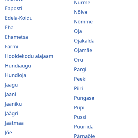
Nurme
Eaposti
Nõlva
Edela-Koidu
Nõmme
Eha
Oja
Ehametsa
Ojakalda
Farmi
Ojamäe
Hooldekodu alajaam
Oru
Hundiaugu
Pargi
Hundioja
Peeki
Jaagu
Piiri
Jaani
Pungase
Jaaniku
Pupi
Jäägri
Pussi
Jäätmaa
Puuriida
Jõe
Pärnaõie