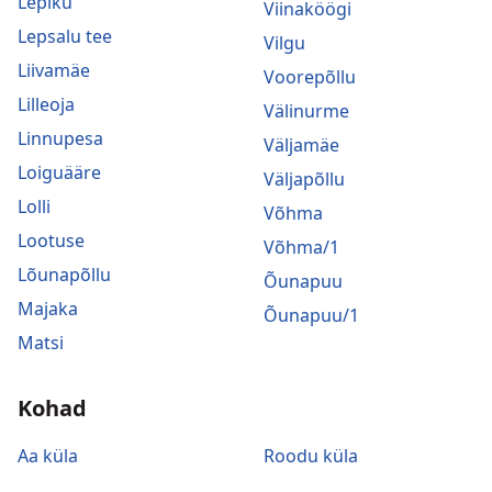
Lepiku
Viinaköögi
Lepsalu tee
Vilgu
Liivamäe
Voorepõllu
Lilleoja
Välinurme
Linnupesa
Väljamäe
Loiguääre
Väljapõllu
Lolli
Võhma
Lootuse
Võhma/1
Lõunapõllu
Õunapuu
Majaka
Õunapuu/1
Matsi
Kohad
Aa küla
Roodu küla