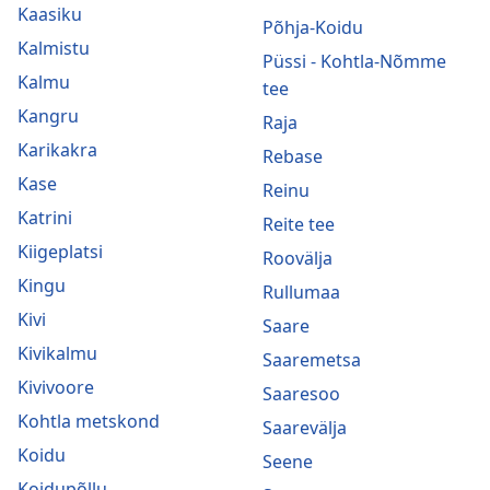
Kaasiku
Põhja-Koidu
Kalmistu
Püssi - Kohtla-Nõmme
Kalmu
tee
Kangru
Raja
Karikakra
Rebase
Kase
Reinu
Katrini
Reite tee
Kiigeplatsi
Roovälja
Kingu
Rullumaa
Kivi
Saare
Kivikalmu
Saaremetsa
Kivivoore
Saaresoo
Kohtla metskond
Saarevälja
Koidu
Seene
Koidupõllu