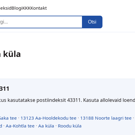
deksid
Blogi
KKK
Kontakt
Otsi
a küla
311
kus kasutatakse postiindeksit 43311. Kasuta allolevaid loen
Saka tee
·
13123 Aa-Hooldekodu tee
·
13188 Noorte laagri tee
d
·
Aa-Kohtla tee
·
Aa küla
·
Roodu küla