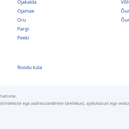
Ojakalda
Võ
Ojamäe
Õu
Oru
Õu
Pargi
Peeki
Roodu küla
matiivne.
ostiindeksite ega aadressiandmete täielikkust, ajakohasust ega veatu