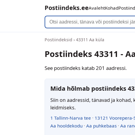
Postiindeks.ee
Avaleht
Kohad
Postiin
Postiindeksid
›
43311 Aa küla
Postiindeks 43311 - A
See postiindeks katab 201 aadressi.
Mida hõlmab postiindeks 43
Siin on aadressid, tänavad ja kohad, 
leidmiseks.
1 Tallinn-Narva tee
·
13121 Voorepera-
Aa hooldekodu
·
Aa puhkebaas
·
Aa ran