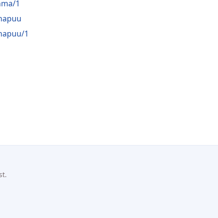
hma/1
napuu
napuu/1
st.