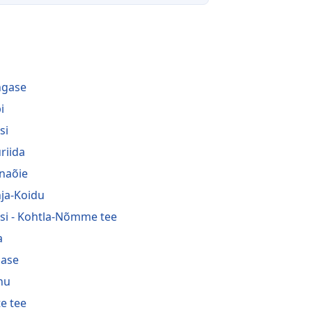
i
ngase
i
si
riida
naõie
ja-Koidu
si - Kohtla-Nõmme tee
a
ase
nu
te tee