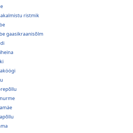
he
akalmistu ristmik
be
be gaasikraanisõlm
di
iheina
ki
naköögi
gu
repõllu
inurme
jamäe
japõllu
hma