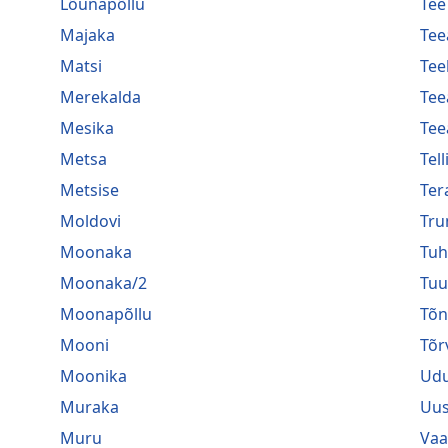
Lõunapõllu
Tee
Majaka
Tee
Matsi
Tee
Merekalda
Tee
Mesika
Tee
Metsa
Tel
Metsise
Ter
Moldovi
Tru
Moonaka
Tuh
Moonaka/2
Tuu
Moonapõllu
Tõ
Mooni
Tõr
Moonika
Ud
Muraka
Uu
Muru
Vaa