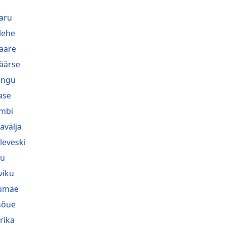
aru
lehe
ääre
äärse
lingu
ase
mbi
avälja
leveski
nu
viku
umäe
sõue
rika