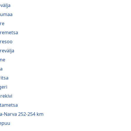
välja
lumaa
re
remetsa
resoo
revälja
ne
a
ritsa
geri
rekivi
tametsa
a-Narva 252-254 km
epuu