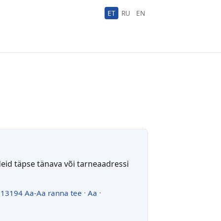
ET
RU
EN
deid täpse tänava või tarneaadressi
·
13194 Aa-Aa ranna tee
·
Aa
·