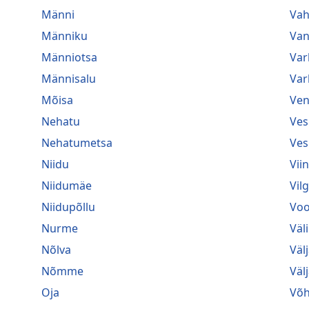
Männi
Va
Männiku
Van
Männiotsa
Var
Männisalu
Var
Mõisa
Ven
Nehatu
Ves
Nehatumetsa
Ves
Niidu
Vii
Niidumäe
Vil
Niidupõllu
Voo
Nurme
Väl
Nõlva
Väl
Nõmme
Väl
Oja
Võ