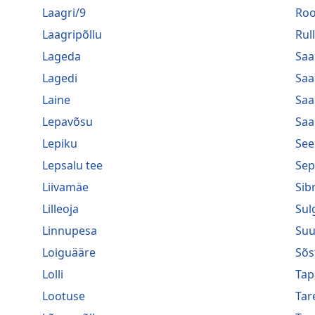
Laagri/9
Roo
Laagripõllu
Rul
Lageda
Saa
Lagedi
Saa
Laine
Saa
Lepavõsu
Saa
Lepiku
See
Lepsalu tee
Sep
Liivamäe
Sib
Lilleoja
Sul
Linnupesa
Suu
Loiguääre
Sõs
Lolli
Tap
Lootuse
Tar