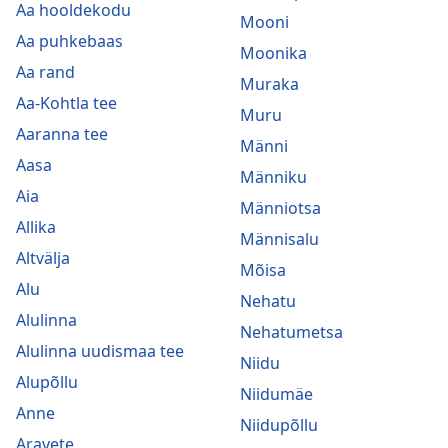
Aa hooldekodu
Mooni
Aa puhkebaas
Moonika
Aa rand
Muraka
Aa-Kohtla tee
Muru
Aaranna tee
Männi
Aasa
Männiku
Aia
Männiotsa
Allika
Männisalu
Altvälja
Mõisa
Alu
Nehatu
Alulinna
Nehatumetsa
Alulinna uudismaa tee
Niidu
Alupõllu
Niidumäe
Anne
Niidupõllu
Aravete