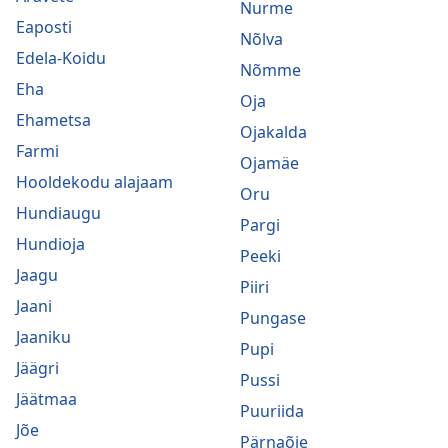
Nurme
Eaposti
Nõlva
Edela-Koidu
Nõmme
Eha
Oja
Ehametsa
Ojakalda
Farmi
Ojamäe
Hooldekodu alajaam
Oru
Hundiaugu
Pargi
Hundioja
Peeki
Jaagu
Piiri
Jaani
Pungase
Jaaniku
Pupi
Jäägri
Pussi
Jäätmaa
Puuriida
Jõe
Pärnaõie