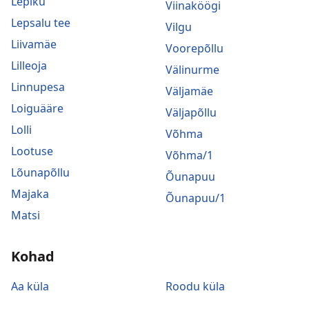
Lepiku
Viinaköögi
Lepsalu tee
Vilgu
Liivamäe
Voorepõllu
Lilleoja
Välinurme
Linnupesa
Väljamäe
Loiguääre
Väljapõllu
Lolli
Võhma
Lootuse
Võhma/1
Lõunapõllu
Õunapuu
Majaka
Õunapuu/1
Matsi
Kohad
Aa küla
Roodu küla