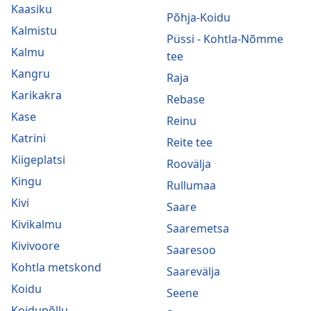
Kaasiku
Põhja-Koidu
Kalmistu
Püssi - Kohtla-Nõmme
Kalmu
tee
Kangru
Raja
Karikakra
Rebase
Kase
Reinu
Katrini
Reite tee
Kiigeplatsi
Roovälja
Kingu
Rullumaa
Kivi
Saare
Kivikalmu
Saaremetsa
Kivivoore
Saaresoo
Kohtla metskond
Saarevälja
Koidu
Seene
Koidupõllu