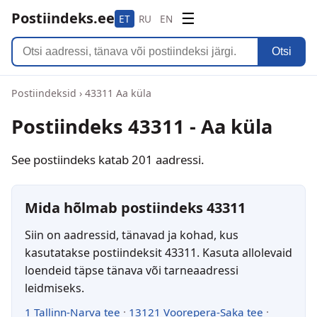
Postiindeks.ee
☰
ET
RU
EN
Otsi
Postiindeksid
›
43311 Aa küla
Postiindeks 43311 - Aa küla
See postiindeks katab 201 aadressi.
Mida hõlmab postiindeks 43311
Siin on aadressid, tänavad ja kohad, kus
kasutatakse postiindeksit 43311. Kasuta allolevaid
loendeid täpse tänava või tarneaadressi
leidmiseks.
1 Tallinn-Narva tee
·
13121 Voorepera-Saka tee
·