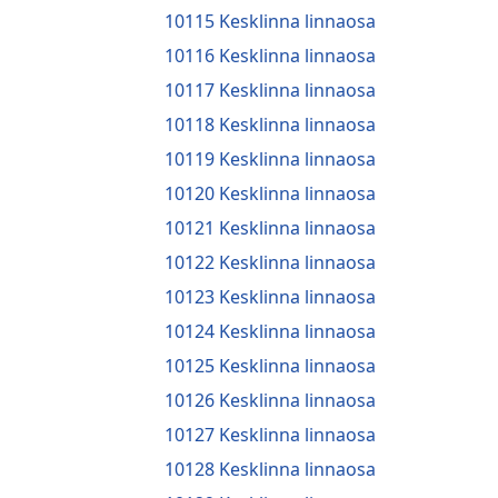
10115 Kesklinna linnaosa
10116 Kesklinna linnaosa
10117 Kesklinna linnaosa
10118 Kesklinna linnaosa
10119 Kesklinna linnaosa
10120 Kesklinna linnaosa
10121 Kesklinna linnaosa
10122 Kesklinna linnaosa
10123 Kesklinna linnaosa
10124 Kesklinna linnaosa
10125 Kesklinna linnaosa
10126 Kesklinna linnaosa
10127 Kesklinna linnaosa
10128 Kesklinna linnaosa