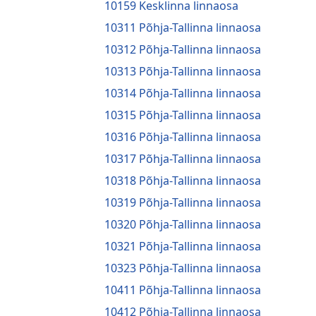
10159 Kesklinna linnaosa
10311 Põhja-Tallinna linnaosa
10312 Põhja-Tallinna linnaosa
10313 Põhja-Tallinna linnaosa
10314 Põhja-Tallinna linnaosa
10315 Põhja-Tallinna linnaosa
10316 Põhja-Tallinna linnaosa
10317 Põhja-Tallinna linnaosa
10318 Põhja-Tallinna linnaosa
10319 Põhja-Tallinna linnaosa
10320 Põhja-Tallinna linnaosa
10321 Põhja-Tallinna linnaosa
10323 Põhja-Tallinna linnaosa
10411 Põhja-Tallinna linnaosa
10412 Põhja-Tallinna linnaosa