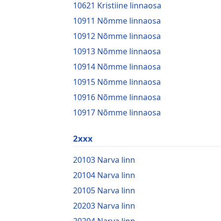
10621 Kristiine linnaosa
10911 Nõmme linnaosa
10912 Nõmme linnaosa
10913 Nõmme linnaosa
10914 Nõmme linnaosa
10915 Nõmme linnaosa
10916 Nõmme linnaosa
10917 Nõmme linnaosa
2xxx
20103 Narva linn
20104 Narva linn
20105 Narva linn
20203 Narva linn
20204 Narva linn