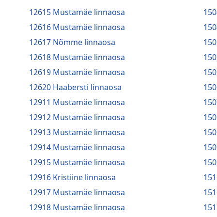
12615 Mustamäe linnaosa
150
12616 Mustamäe linnaosa
150
12617 Nõmme linnaosa
150
12618 Mustamäe linnaosa
150
12619 Mustamäe linnaosa
150
12620 Haabersti linnaosa
150
12911 Mustamäe linnaosa
150
12912 Mustamäe linnaosa
150
12913 Mustamäe linnaosa
150
12914 Mustamäe linnaosa
150
12915 Mustamäe linnaosa
150
12916 Kristiine linnaosa
151
12917 Mustamäe linnaosa
151
12918 Mustamäe linnaosa
151