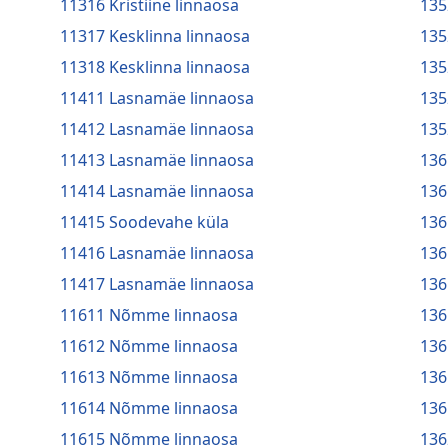
11316 Kristiine linnaosa
135
11317 Kesklinna linnaosa
135
11318 Kesklinna linnaosa
135
11411 Lasnamäe linnaosa
135
11412 Lasnamäe linnaosa
135
11413 Lasnamäe linnaosa
136
11414 Lasnamäe linnaosa
136
11415 Soodevahe küla
136
11416 Lasnamäe linnaosa
136
11417 Lasnamäe linnaosa
136
11611 Nõmme linnaosa
136
11612 Nõmme linnaosa
136
11613 Nõmme linnaosa
136
11614 Nõmme linnaosa
136
11615 Nõmme linnaosa
136