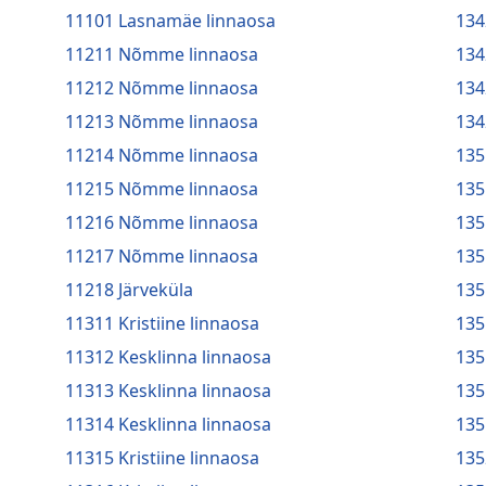
11101 Lasnamäe linnaosa
134
11211 Nõmme linnaosa
134
11212 Nõmme linnaosa
134
11213 Nõmme linnaosa
134
11214 Nõmme linnaosa
135
11215 Nõmme linnaosa
135
11216 Nõmme linnaosa
135
11217 Nõmme linnaosa
135
11218 Järveküla
135
11311 Kristiine linnaosa
135
11312 Kesklinna linnaosa
135
11313 Kesklinna linnaosa
135
11314 Kesklinna linnaosa
135
11315 Kristiine linnaosa
135