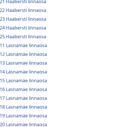
21 Haabersti linnaosa
22 Haabersti linnaosa
23 Haabersti linnaosa
24 Haabersti linnaosa
25 Haabersti linnaosa
11 Lasnamäe linnaosa
12 Lasnamäe linnaosa
13 Lasnamäe linnaosa
14 Lasnamäe linnaosa
15 Lasnamäe linnaosa
16 Lasnamäe linnaosa
17 Lasnamäe linnaosa
18 Lasnamäe linnaosa
19 Lasnamäe linnaosa
20 Lasnamäe linnaosa