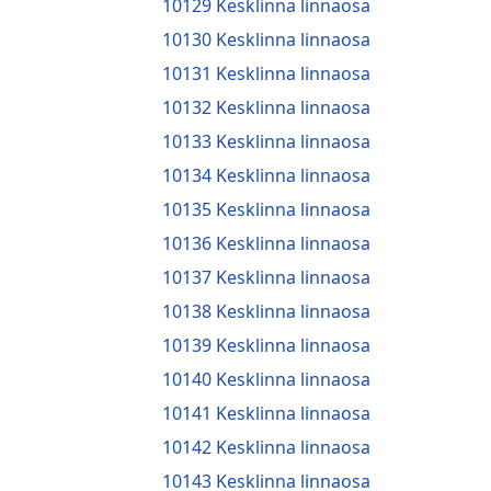
10129 Kesklinna linnaosa
10130 Kesklinna linnaosa
10131 Kesklinna linnaosa
10132 Kesklinna linnaosa
10133 Kesklinna linnaosa
10134 Kesklinna linnaosa
10135 Kesklinna linnaosa
10136 Kesklinna linnaosa
10137 Kesklinna linnaosa
10138 Kesklinna linnaosa
10139 Kesklinna linnaosa
10140 Kesklinna linnaosa
10141 Kesklinna linnaosa
10142 Kesklinna linnaosa
10143 Kesklinna linnaosa