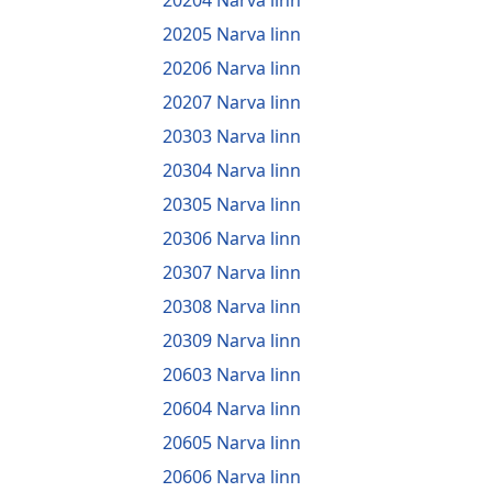
20205 Narva linn
20206 Narva linn
20207 Narva linn
20303 Narva linn
20304 Narva linn
20305 Narva linn
20306 Narva linn
20307 Narva linn
20308 Narva linn
20309 Narva linn
20603 Narva linn
20604 Narva linn
20605 Narva linn
20606 Narva linn