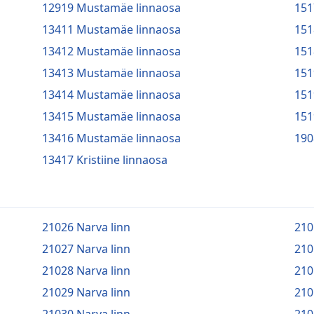
12919 Mustamäe linnaosa
151
13411 Mustamäe linnaosa
151
13412 Mustamäe linnaosa
151
13413 Mustamäe linnaosa
151
13414 Mustamäe linnaosa
151
13415 Mustamäe linnaosa
151
13416 Mustamäe linnaosa
190
13417 Kristiine linnaosa
21026 Narva linn
210
21027 Narva linn
210
21028 Narva linn
210
21029 Narva linn
210
21030 Narva linn
210