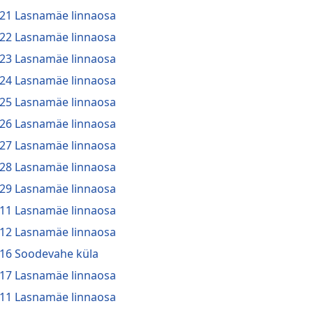
21 Lasnamäe linnaosa
22 Lasnamäe linnaosa
23 Lasnamäe linnaosa
24 Lasnamäe linnaosa
25 Lasnamäe linnaosa
26 Lasnamäe linnaosa
27 Lasnamäe linnaosa
28 Lasnamäe linnaosa
29 Lasnamäe linnaosa
11 Lasnamäe linnaosa
12 Lasnamäe linnaosa
16 Soodevahe küla
17 Lasnamäe linnaosa
11 Lasnamäe linnaosa