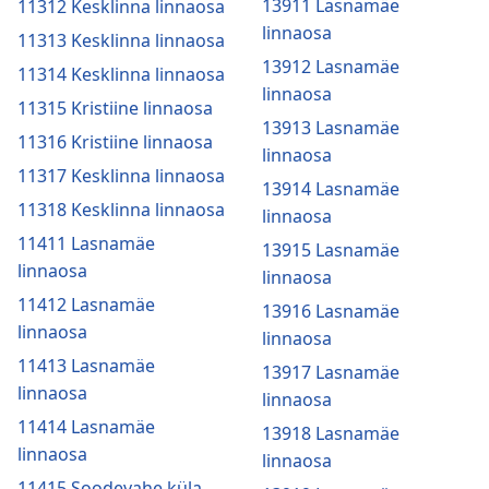
13911 Lasnamäe
11312 Kesklinna linnaosa
linnaosa
11313 Kesklinna linnaosa
13912 Lasnamäe
11314 Kesklinna linnaosa
linnaosa
11315 Kristiine linnaosa
13913 Lasnamäe
11316 Kristiine linnaosa
linnaosa
11317 Kesklinna linnaosa
13914 Lasnamäe
11318 Kesklinna linnaosa
linnaosa
11411 Lasnamäe
13915 Lasnamäe
linnaosa
linnaosa
11412 Lasnamäe
13916 Lasnamäe
linnaosa
linnaosa
11413 Lasnamäe
13917 Lasnamäe
linnaosa
linnaosa
11414 Lasnamäe
13918 Lasnamäe
linnaosa
linnaosa
11415 Soodevahe küla