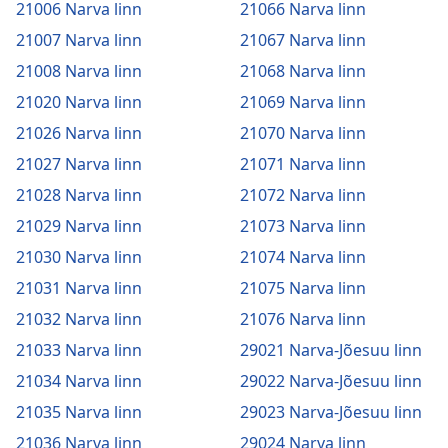
21006 Narva linn
21066 Narva linn
21007 Narva linn
21067 Narva linn
21008 Narva linn
21068 Narva linn
21020 Narva linn
21069 Narva linn
21026 Narva linn
21070 Narva linn
21027 Narva linn
21071 Narva linn
21028 Narva linn
21072 Narva linn
21029 Narva linn
21073 Narva linn
21030 Narva linn
21074 Narva linn
21031 Narva linn
21075 Narva linn
21032 Narva linn
21076 Narva linn
21033 Narva linn
29021 Narva-Jõesuu linn
21034 Narva linn
29022 Narva-Jõesuu linn
21035 Narva linn
29023 Narva-Jõesuu linn
21036 Narva linn
29024 Narva linn