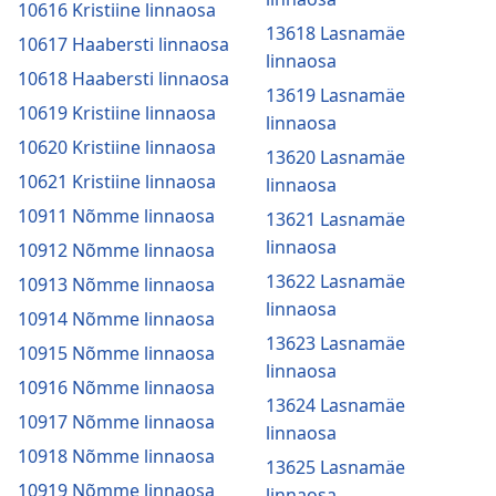
10616 Kristiine linnaosa
13618 Lasnamäe
10617 Haabersti linnaosa
linnaosa
10618 Haabersti linnaosa
13619 Lasnamäe
10619 Kristiine linnaosa
linnaosa
10620 Kristiine linnaosa
13620 Lasnamäe
10621 Kristiine linnaosa
linnaosa
10911 Nõmme linnaosa
13621 Lasnamäe
linnaosa
10912 Nõmme linnaosa
13622 Lasnamäe
10913 Nõmme linnaosa
linnaosa
10914 Nõmme linnaosa
13623 Lasnamäe
10915 Nõmme linnaosa
linnaosa
10916 Nõmme linnaosa
13624 Lasnamäe
10917 Nõmme linnaosa
linnaosa
10918 Nõmme linnaosa
13625 Lasnamäe
10919 Nõmme linnaosa
linnaosa