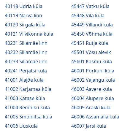
40118 Udria küla
45447 Vatku küla
40119 Narva linn
45448 Vila küla
40120 Sirgala küla
45449 Villandi küla
40121 Viivikonna küla
45450 Võhma küla
40231 Sillamäe linn
45451 Rutja küla
40232 Sillamäe linn
45501 Võsu alevik
40233 Sillamäe linn
45601 Käsmu küla
40241 Perjatsi küla
46001 Porkuni küla
41001 Alajõe küla
46002 Vajangu küla
41002 Karjamaa küla
46003 Aavere küla
41003 Katase küla
46004 Alupere küla
41004 Remniku küla
46005 Araski küla
41005 Smolnitsa küla
46006 Assamalla küla
41006 Uusküla
46007 Järsi küla