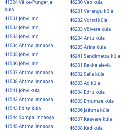
41324 Väike-Pungerja
46230 Vao küla
küla
46231 Varangu küla
41531 Jõhvi linn
46232 Vorsti küla
41532 Jõhvi linn
46233 Võivere küla
41533 Jõhvi linn
46234 Äntu küla
41534 Ahtme linnaosa
46235 Ärina küla
41535 Jõhvi linn
46241 Sandimetsa küla
41536 Jõhvi linn
46301 Rakke alevik
41537 Ahtme linnaosa
46302 Salla küla
41538 Ahtme linnaosa
46303 Ao küla
41541 Jõhvi küla
46304 Edru küla
41542 Ahtme linnaosa
46305 Emumäe küla
41543 Edise küla
46306 Jäätma küla
41544 Sompa linnaosa
46307 Kaavere küla
41545 Ahtme linnaosa
46308 Kadiküla