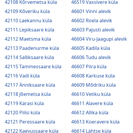
42108 Kõrvemetsa küla
46519 Vassivere küla
42109 Kõveriku küla
46601 Vinni alevik
42110 Laekannu küla
46602 Roela alevik
42111 Lepiksaare küla
46603 Pajusti alevik
42112 Maetsma küla
46604 Viru-Jaagupi alevik
42113 Paadenurme küla
46605 Kadila küla
42114 Sälliksaare küla
46606 Tudu alevik
42115 Tammessaare küla
46607 Piira küla
42116 Vadi küla
46608 Karkuse küla
42117 Änniksaare küla
46609 Mõdriku küla
42118 Jõemetsa küla
46610 Vetiku küla
42119 Kärasi küla
46611 Alavere küla
42120 Piilsi küla
46612 Allika küla
42121 Peressaare küla
46613 Koeravere küla
42122 Kaevussaare küla
46614 Lähtse küla