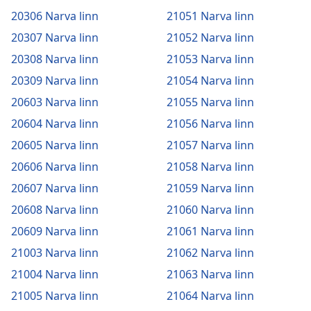
20306 Narva linn
21051 Narva linn
20307 Narva linn
21052 Narva linn
20308 Narva linn
21053 Narva linn
20309 Narva linn
21054 Narva linn
20603 Narva linn
21055 Narva linn
20604 Narva linn
21056 Narva linn
20605 Narva linn
21057 Narva linn
20606 Narva linn
21058 Narva linn
20607 Narva linn
21059 Narva linn
20608 Narva linn
21060 Narva linn
20609 Narva linn
21061 Narva linn
21003 Narva linn
21062 Narva linn
21004 Narva linn
21063 Narva linn
21005 Narva linn
21064 Narva linn