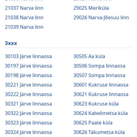
21037 Narva linn
29025 Meriküla
21038 Narva linn
29026 Narva-Jõesuu linn
21039 Narva linn
3xxx
30103 Järve linnaosa
30505 Aa küla
30197 Järve linnaosa
30506 Sompa linnaosa
30198 Järve linnaosa
30507 Sompa linnaosa
30221 Järve linnaosa
30601 Kukruse linnaosa
30222 Järve linnaosa
30621 Kukruse linnaosa
30321 Järve linnaosa
30623 Kukruse küla
30322 Järve linnaosa
30624 Kabelimetsa küla
30323 Järve linnaosa
30625 Paate küla
30324 Järve linnaosa
30626 Täkumetsa küla