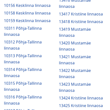
13416 Mustamäe
10156 Kesklinna linnaosa
linnaosa
10158 Kesklinna linnaosa
13417 Kristiine linnaosa
10159 Kesklinna linnaosa
13418 Kristiine linnaosa
10311 Põhja-Tallinna
13419 Mustamäe
linnaosa
linnaosa
10312 Põhja-Tallinna
13420 Mustamäe
linnaosa
linnaosa
10313 Põhja-Tallinna
13421 Mustamäe
linnaosa
linnaosa
10314 Põhja-Tallinna
13422 Mustamäe
linnaosa
linnaosa
10315 Põhja-Tallinna
13423 Mustamäe
linnaosa
linnaosa
10316 Põhja-Tallinna
13424 Kristiine linnaosa
linnaosa
13425 Kristiine linnaosa