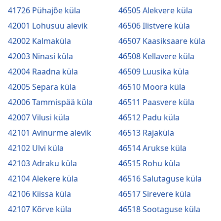
41726 Pühajõe küla
46505 Alekvere küla
42001 Lohusuu alevik
46506 Ilistvere küla
42002 Kalmaküla
46507 Kaasiksaare küla
42003 Ninasi küla
46508 Kellavere küla
42004 Raadna küla
46509 Luusika küla
42005 Separa küla
46510 Moora küla
42006 Tammispää küla
46511 Paasvere küla
42007 Vilusi küla
46512 Padu küla
42101 Avinurme alevik
46513 Rajaküla
42102 Ulvi küla
46514 Arukse küla
42103 Adraku küla
46515 Rohu küla
42104 Alekere küla
46516 Salutaguse küla
42106 Kiissa küla
46517 Sirevere küla
42107 Kõrve küla
46518 Sootaguse küla