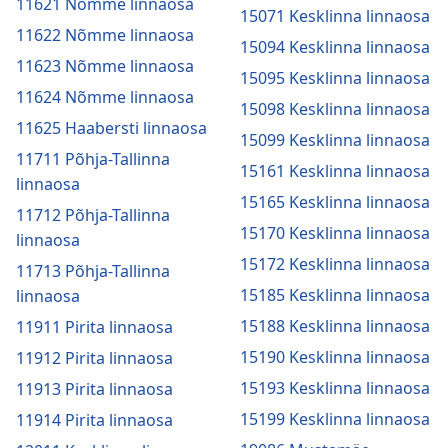
11621 Nõmme linnaosa
15071 Kesklinna linnaosa
11622 Nõmme linnaosa
15094 Kesklinna linnaosa
11623 Nõmme linnaosa
15095 Kesklinna linnaosa
11624 Nõmme linnaosa
15098 Kesklinna linnaosa
11625 Haabersti linnaosa
15099 Kesklinna linnaosa
11711 Põhja-Tallinna
15161 Kesklinna linnaosa
linnaosa
15165 Kesklinna linnaosa
11712 Põhja-Tallinna
15170 Kesklinna linnaosa
linnaosa
15172 Kesklinna linnaosa
11713 Põhja-Tallinna
15185 Kesklinna linnaosa
linnaosa
15188 Kesklinna linnaosa
11911 Pirita linnaosa
15190 Kesklinna linnaosa
11912 Pirita linnaosa
15193 Kesklinna linnaosa
11913 Pirita linnaosa
15199 Kesklinna linnaosa
11914 Pirita linnaosa